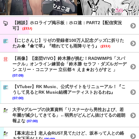
【雑談】ホロライブ掲示板：ホロ速：PART2【配信実況
可】
(ｵﾇﾇﾒ)
【にじさんじ】リゼの登録者100万人記念グッズに折りた
たみ傘『傘で草』『晴れてても雨降りそう』
(ｵﾇﾇﾒ)
【画像】【楽団V!VO】鈴木勝が挑む！RADWIMPS「スパ
ークル」オンライン練習会「鈴木勝 セラフ・ダズルガーデ
ン エリー・コニファー 立伝都々 えま★おうがすと 」
(07:09)
【VTuber】RK Music、公式サイトをリニューアル！『こ
うして見るとRK Music結構アーティストおるわね』
(07:00)
大手Vグループの決算資料「リスナーから男性および、若
年層が減少してきてる」←弱男がどんどん抜けてるの超朗
報よな
(07:00)
【幕末志士】老人会RUST見てたけど、坂本って人との絡
み方下手だよな
(06:00)