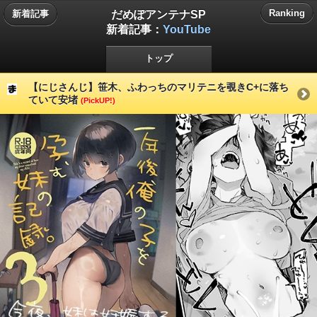
だめぽアンテナSP
Ranking
新着記事
新着記事：
YouTube
トップ
【にじさんじ】笹木、ふわっちのマリテニを覗きC+に落ち
ていて安堵
(PickUP!)