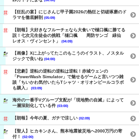
【狂乱の宴】にじさんじ甲子園2026の熱狂と切磋琢磨のド
ラマを徹底解剖
(05:09)
【朗報】大好きなフルーチェなら大食いで樋口楓に勝てる
説！七次元生徒会の挑戦「樋口楓 周防サンゴ 緑仙
レオス・ヴィンセント」
(04:09)
【画像】Xに上がってたこのもこうのイラスト、ノスタル
ジックで良いね
(04:00)
【悲劇】逆転の逆転の逆転は逆転！赤城ウェンの
「PowerWash Simulator」で魅せるゲームと言いつつ雑
談「ちいかわ気付いたらTシャツ・オリオンビールコラボ
も購入」
(03:09)
海外の一番手Vグループ支配が「現地勢の自滅」によって
一層深刻化している件
(03:00)
【朗報】今年の夏、ガチで涼しい
(02:09)
【聖人】ヒカキンさん、熊本地震被災地へ2000万円の寄
付！
(02:00)