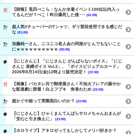
【朗報】兎田ぺこら：なんか水着イベント100位以内入っ
てるんだが？ぺこ！昨日爆死した後･･･
(01:09)
超人気VチューバーのTシャツ、ギリ普段使用できる感じだ
な
(01:00)
加藤純一さん、ニコニコ老人会の同接がとんでもないこと
にｗｗｗｗｗｗｗｗｗｗ
(00:00)
【にじさんじ】「にじさんじ がんばらないボイス」「にじ
さんじ 束縛ボイス Vol.2」、「ボイスビジュアルカード」
2026年8月14日(金)12時より販売決定！
(23:30)
【画像】バカタレ共で郵便屋さん！不知火フレアの賑やか
な配達劇に密着！白上フブキ 角巻わため
(23:09)
超かぐや姫って実際面白いのか？
(23:00)
【にじさんじ】ひゃくまんてんばらサロメちゃんおまんが
「安心と引き換えに」
(23:00)
【ホロライブ】アキロゼってもしかしてメリバ好きか？