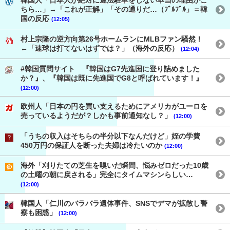
韓国人「日本人が絶対に違法駐車をしない本当の理由がこ
ちら…」→「これが正解」「その通りだ…（ﾌﾞﾙﾌﾞﾙ」＝韓
国の反応
(12:05)
村上宗隆の逆方向第26号ホームランにMLBファン騒然！
←「速球は打てないはずでは？」（海外の反応）
(12:04)
#韓国質問サイト 『韓国はG7先進国に登り詰めました
か？』、『韓国は既に先進国でG8と呼ばれています！』
(12:00)
欧州人「日本の円を買い支えるためにアメリカがユーロを
売っているようだが？しかも事前通知なし？」
(12:00)
「うちの収入はそちらの半分以下なんだけど」姪の学費
450万円の保証人を断った夫婦は冷たいのか
(12:00)
海外「刈りたての芝生を嗅いだ瞬間、悩みゼロだった10歳
の土曜の朝に戻される」完全にタイムマシンらしい…
(12:00)
韓国人「仁川のバラバラ遺体事件、SNSでデマが拡散し警
察も困惑」
(12:00)