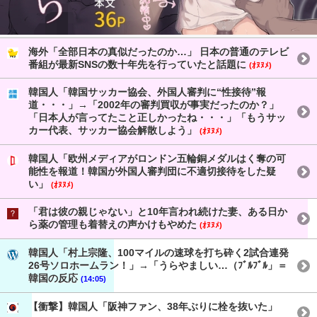
海外「全部日本の真似だったのか…」 日本の普通のテレビ
番組が最新SNSの数十年先を行っていたと話題に
(ｵﾇﾇﾒ)
韓国人「韓国サッカー協会、外国人審判に“性接待”報
道・・・」→「2002年の審判買収が事実だったのか？」
「日本人が言ってたこと正しかったね・・・」「もうサッ
カー代表、サッカー協会解散しよう」
(ｵﾇﾇﾒ)
韓国人「欧州メディアがロンドン五輪銅メダルはく奪の可
能性を報道！韓国が外国人審判団に不適切接待をした疑
い」
(ｵﾇﾇﾒ)
「君は彼の親じゃない」と10年言われ続けた妻、ある日か
ら薬の管理も着替えの声かけもやめた
(ｵﾇﾇﾒ)
韓国人「村上宗隆、100マイルの速球を打ち砕く2試合連発
26号ソロホームラン！」→「うらやましい…（ﾌﾞﾙﾌﾞﾙ」＝
韓国の反応
(14:05)
【衝撃】韓国人「阪神ファン、38年ぶりに栓を抜いた」