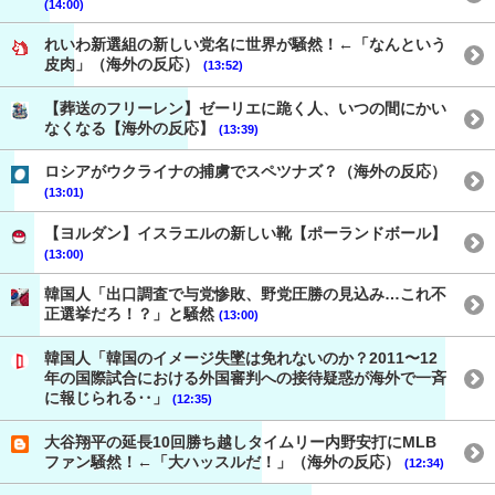
(14:00)
れいわ新選組の新しい党名に世界が騒然！←「なんという
皮肉」（海外の反応）
(13:52)
【葬送のフリーレン】ゼーリエに跪く人、いつの間にかい
なくなる【海外の反応】
(13:39)
ロシアがウクライナの捕虜でスペツナズ？（海外の反応）
(13:01)
【ヨルダン】イスラエルの新しい靴【ポーランドボール】
(13:00)
韓国人「出口調査で与党惨敗、野党圧勝の見込み…これ不
正選挙だろ！？」と騒然
(13:00)
韓国人「韓国のイメージ失墜は免れないのか？2011〜12
年の国際試合における外国審判への接待疑惑が海外で一斉
に報じられる‥」
(12:35)
大谷翔平の延長10回勝ち越しタイムリー内野安打にMLB
ファン騒然！←「大ハッスルだ！」（海外の反応）
(12:34)