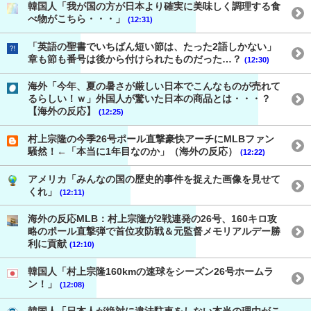
韓国人「我が国の方が日本より確実に美味しく調理する食
べ物がこちら・・・」
(12:31)
「英語の聖書でいちばん短い節は、たった2語しかない」
章も節も番号は後から付けられたものだった…？
(12:30)
海外「今年、夏の暑さが厳しい日本でこんなものが売れて
るらしい！ｗ」外国人が驚いた日本の商品とは・・・？
【海外の反応】
(12:25)
村上宗隆の今季26号ポール直撃豪快アーチにMLBファン
騒然！←「本当に1年目なのか」（海外の反応）
(12:22)
アメリカ「みんなの国の歴史的事件を捉えた画像を見せて
くれ」
(12:11)
海外の反応MLB：村上宗隆が2戦連発の26号、160キロ攻
略のポール直撃弾で首位攻防戦＆元監督メモリアルデー勝
利に貢献
(12:10)
韓国人「村上宗隆160kmの速球をシーズン26号ホームラ
ン！」
(12:08)