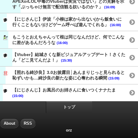
APEXorLOL中毒のVtuberは実況ではない」との見解を示
す「ぶっちゃけ無言で配信観る奴いるのか？」
(16:09)
【にじさんじ】伊波「小柳は家から出ない(から飯食いに
行くこともない)けどゲーム呼べば遊んでくれる」
(16:00)
もこうとおえちゃんって根は同じなんだけど、何でこんな
に差があるんだろうな
(16:00)
【Vtuber】結城さくな新ビジュアルアップデート！さくた
ん「どこ見てんだよ！」
(15:30)
【照れる綺沙良】3.0お披露目│あんまりじっと見られると
恥ずいかも…綺沙良の新たな姿に心奪われる瞬間
(15:09)
【にじさんじ】お風呂のお姉さんに食いつくナナたま
(15:00)
トップ
About
RSS
orz