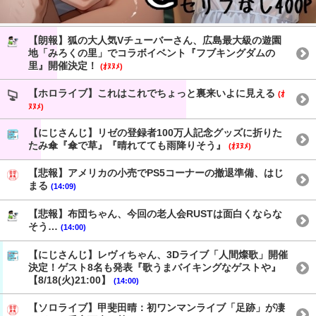
【朗報】狐の大人気Vチューバーさん、広島最大級の遊園
地「みろくの里」でコラボイベント『フブキングダムの
里』開催決定！
(ｵﾇﾇﾒ)
【ホロライブ】これはこれでちょっと裏来いよに見える
(ｵ
ﾇﾇﾒ)
【にじさんじ】リゼの登録者100万人記念グッズに折りた
たみ傘『傘で草』『晴れてても雨降りそう』
(ｵﾇﾇﾒ)
【悲報】アメリカの小売でPS5コーナーの撤退準備、はじ
まる
(14:09)
【悲報】布団ちゃん、今回の老人会RUSTは面白くならな
そう…
(14:00)
【にじさんじ】レヴィちゃん、3Dライブ「人間燦歌」開催
決定！ゲスト8名も発表『歌うまバイキングなゲストや』
【8/18(火)21:00】
(14:00)
【ソロライブ】甲斐田晴：初ワンマンライブ「足跡」が凄