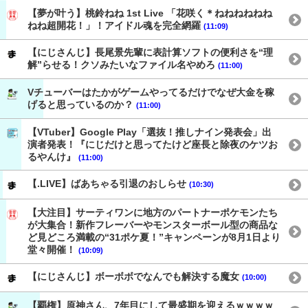
【夢が叶う】桃鈴ねね 1st Live 「花咲く＊ねねねねねね
ねね超開花！」！アイドル魂を完全網羅
(11:09)
【にじさんじ】長尾景先輩に表計算ソフトの便利さを“理
解”らせる！クソみたいなファイル名やめろ
(11:00)
Vチューバーはたかがゲームやってるだけでなぜ大金を稼
げると思っているのか？
(11:00)
【VTuber】Google Play「選抜！推しナイン発表会」出
演者発表！『にじだけと思ってたけど座長と除夜のケツお
るやんけ』
(11:00)
【.LIVE】ばあちゃる引退のおしらせ
(10:30)
【大注目】サーティワンに地方のパートナーポケモンたち
が大集合！新作フレーバーやモンスターボール型の商品な
ど見どころ満載の“31ポケ夏！”キャンペーンが8月1日より
堂々開催！
(10:09)
【にじさんじ】ボーボボでなんでも解決する魔女
(10:00)
【覇権】原神さん、7年目にして最盛期を迎えるｗｗｗｗ