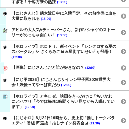
すぎる！千客万来の熱狂
(13:09)
【にじさんじ】鏑木近日中に入院予定、その前準備に血を
大量に取られる
(13:00)
アヒルの大人気Vチューバーさん、新作ソシャゲのストー
リーがめっちゃ面白い！
(13:00)
【ホロライブ】ホロドリ、新イベント「シンクロする夏の
スパークル」✨ さくらみこ🌸＆星街すいせい☄が登場！
(12:30)
【画像】にじさんじだと誰が好きなの？
(12:09)
【にじ甲2026】にじさんじサイレン甲子園2026世界大
会！妖怪ってやっぱ変だわ
(12:00)
【ホロライブ】アキロゼ、映画をきっかけに「ちいかわ」
にどハマり「今では毎晩1時間くらい見ながら入眠してい
ます」
(12:00)
【にじホロ】8月22日19時から、史上初 ”推しトークバラ
エティ” 番組 ◤選抜！推しナイン発表会◢
(11:30)