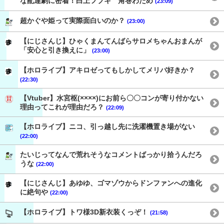
な配達劇に密着！白上フブキ 角巻わため
(23:09)
超かぐや姫って実際面白いのか？
(23:00)
【にじさんじ】ひゃくまんてんばらサロメちゃんおまんが
「安心と引き換えに」
(23:00)
【ホロライブ】アキロゼってもしかしてメリバ好きか？
(22:30)
【Vtuber】水宮枢(××××)にお前ら〇〇コンが寄り付かない
理由ってこれが理由だろ？
(22:09)
【ホロライブ】ニコ、引っ越し先に洗濯機置き場がない
(22:00)
たいじってなんで荒れそうなコメントばっかり拾うんだろ
うな
(22:00)
【にじさんじ】あゆゆ、ゴマゾウからドンファンへの進化
に絶句や
(22:00)
【ホロライブ】トワ様3D新衣装くっぞ！
(21:58)