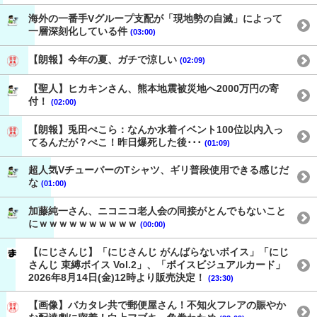
海外の一番手Vグループ支配が「現地勢の自滅」によって
一層深刻化している件
(03:00)
【朗報】今年の夏、ガチで涼しい
(02:09)
【聖人】ヒカキンさん、熊本地震被災地へ2000万円の寄
付！
(02:00)
【朗報】兎田ぺこら：なんか水着イベント100位以内入っ
てるんだが？ぺこ！昨日爆死した後･･･
(01:09)
超人気VチューバーのTシャツ、ギリ普段使用できる感じだ
な
(01:00)
加藤純一さん、ニコニコ老人会の同接がとんでもないこと
にｗｗｗｗｗｗｗｗｗｗ
(00:00)
【にじさんじ】「にじさんじ がんばらないボイス」「にじ
さんじ 束縛ボイス Vol.2」、「ボイスビジュアルカード」
2026年8月14日(金)12時より販売決定！
(23:30)
【画像】バカタレ共で郵便屋さん！不知火フレアの賑やか