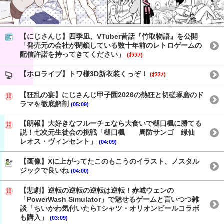
【にじさんじ】四季凪、VTuber昔話『竹取物語』を公開
「発売元の会社が閉鎖している数十年前のレトロゲームの
配信許諾を持ってきてください」
(ｵﾇﾇﾒ)
【ホロライブ】トワ様3D新衣装くっぞ！
(ｵﾇﾇﾒ)
【狂乱の宴】にじさんじ甲子園2026の熱狂と切磋琢磨のド
ラマを徹底解剖
(05:09)
【朗報】大好きなフルーチェなら大食いで樋口楓に勝てる
説！七次元生徒会の挑戦「樋口楓 周防サンゴ 緑仙
レオス・ヴィンセント」
(04:09)
【画像】Xに上がってたこのもこうのイラスト、ノスタル
ジックで良いね
(04:00)
【悲劇】逆転の逆転の逆転は逆転！赤城ウェンの
「PowerWash Simulator」で魅せるゲームと言いつつ雑
談「ちいかわ気付いたらTシャツ・オリオンビールコラボ
も購入」
(03:09)