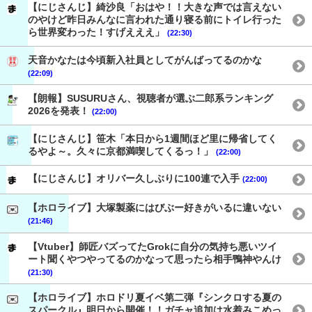
【にじさんじ】綺沙良「おはや！！大きな声では言えない
のやけど昨日みんなに言われた通り寝る前にトイレ行った
ら世界変わった！すげえええ」
(22:30)
天音かなたは今頃新入社員としてがんばってるのかな
(22:09)
【朗報】SUSURUさん、視聴者が選ぶ二郎系ランキング
2026を発表！
(22:00)
【にじさんじ】笹木「本日から1週間ほど里に帰省してく
るやよ～。久々に京都満喫してくるっ！」
(22:00)
【にじさんじ】オリバー久しぶりに100連で入手
(22:00)
【ホロライブ】大塚製薬にはびぶー好きがいるに違いない
(21:46)
【Vtuber】師匠バズってたGrokに自分の気持ち悪いツイ
ート聞くやつやってるのかなって思ったら相手鴨神やんけ
(21:30)
【ホロライブ】ホロドリ夏イベ第二弾『シンクロする夏の
スパークル』明日から開催！！ガチャ追加は水着みこめっ