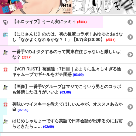
【ホロライブ】うーん実にラミィ
(ｵﾇﾇﾒ)
【にじさんじ】ののは、初の後輩コラボ！あゆゆとおはな
し「なかよくなれるかな？！」【8/7(金)20:00】
(ｵﾇﾇﾒ)
一番手Vのオタクするのって関東在住じゃないと厳しいよ
な？
(ｵﾇﾇﾒ)
【VCR RUST】葛葉達：7日目｜あまりに生々しすぎる陰
キャムーブでギャルをガチ困惑
(03:09)
【画像】一番手Vグループはマジでこういう男とのコラボ
も解禁したほうがいいよ
(03:00)
美味いウイスキーを教えてほしいんやが、オススメあるか
🥃
(02:09)
はじめしゃちょーですら英語で日常会話が出来るのにお前
らときたら……
(02:00)