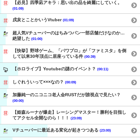
【必見】四季凪アキラ：思い出の品を綺麗にしていく。
(01:09)
戌亥とことかいうVtuber
(01:09)
超人気Vチューバーのはちみつパン一部店舗だけなのか…
絶望した
(01:00)
【快挙】野球ゲーム、「パワプロ」が「ファミスタ」を倒
して以来30年頂点に居座っている件
(00:39)
【ホロライブ】Youtubeの謎のイベント？
(00:11)
しぐれういって×××なの？
(00:09)
加藤純一のニコニコ老人会RUSTだが誰視点で見たい？
(00:00)
【姫森ルーナが爆走】レーシングマスター！勝利を目指し
てアクセル全開なのら！！！
(23:09)
Vチューバーに最近ある変化が起きつつある
(23:00)