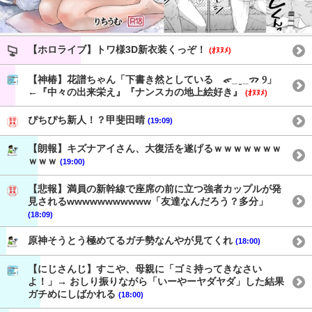
【ホロライブ】トワ様3D新衣装くっぞ！
(ｵﾇﾇﾒ)
【神椿】花譜ちゃん「下書き然としている ᯠ_ ̫ _ᯄ Ⳋ」
←『中々の出来栄え』『ナンスカの地上絵好き』
(ｵﾇﾇﾒ)
ぴちぴち新人！？甲斐田晴
(19:09)
【朗報】キズナアイさん、大復活を遂げるｗｗｗｗｗｗｗ
ｗｗｗ
(19:00)
【悲報】満員の新幹線で座席の前に立つ強者カップルが発
見されるwwwwwwwwwww「友達なんだろう？多分」
(18:09)
原神そうとう極めてるガチ勢なんやが見てくれ
(18:00)
【にじさんじ】すこや、母親に「ゴミ持ってきなさい
よ！」→ おしり振りながら「いーやーヤダヤダ」した結果
ガチめにしばかれる
(18:00)