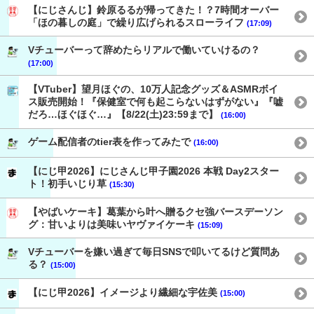
【にじさんじ】鈴原るるが帰ってきた！？7時間オーバー
「ほの暮しの庭」で繰り広げられるスローライフ
(17:09)
Vチューバーって辞めたらリアルで働いていけるの？
(17:00)
【VTuber】望月ほぐの、10万人記念グッズ＆ASMRボイ
ス販売開始！『保健室で何も起こらないはずがない』『嘘
だろ…ほぐほぐ…』【8/22(土)23:59まで】
(16:00)
ゲーム配信者のtier表を作ってみたで
(16:00)
【にじ甲2026】にじさんじ甲子園2026 本戦 Day2スター
ト！初手いじり草
(15:30)
【やばいケーキ】葛葉から叶へ贈るクセ強バースデーソン
グ：甘いよりは美味いヤヴァイケーキ
(15:09)
Vチューバーを嫌い過ぎて毎日SNSで叩いてるけど質問あ
る？
(15:00)
【にじ甲2026】イメージより繊細な宇佐美
(15:00)