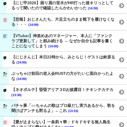
【にじ甲2026】困り眉の笹木がHR打った後キリっとして
るって聞いたので確認したらかわいかった
(14:30)
【悲報】おじさんたち、片足立ちのまま靴下を履けなくな
る・・・
(14:09)
【VTuber】神楽めあのマネージャー、本人に「ファンク
ラブ更新して」と頼み続ける → なぜか自分も記事を書く
ことになってしまう
(14:00)
【にじさんじ】本日22時から、みとらじ！ゲストは鈴原る
る
(14:00)
ぶっちゃけ前回の老人会RUSTの方がたいじ面白かったよ
な
(14:00)
【ネオポルテ】昏昏アリア３Dお披露目！チキンテカテカ
(13:30)
バチャ豚「○○ちゃんの歌はプロ級だし実力あるから、歌を
聞けばアンチも黙るよ」←これ
(13:15)
【愛が止まらない】一条莉々華：ドキドキする無人島生
活！テニプリ愛が止まらない