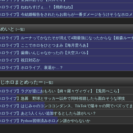
ホロライブ】ねねちすげぇ…！【桃鈴ねね】
ホロライブ】今結婚報告をされたらお前らが一番ダメージをうけそうなホロメ
まとめいと
[一覧]
ホロライブ】ルーナってかなたそが消えて4期最強になったからな【姫森ルー
ホロライブ】ここでホロをひとつまみ【海月雲ろあ】
ホロライブ】歯痛いんじゃなかったの【大空スバル】
ホロライブ】祝日対応か
ホロライブ】ホロライブ、衰退か…？
r・にじホロまとめったー
[一覧]
ホロライブ】ラグが逆におもろい【綺々羅々ヴィヴィ】【兎田ぺこら】
ホロライブ】急募 野球とサッカー以外で同時視聴したら面白そうな球技
ホロライブ】はじみゃのコンココンダンス、TikTokで陽キャの間でバズって
ホロライブ】あと5人くらい追加するとしたら誰がいい？
ホロライブ】Python習得済みホロメン誰かやらないか