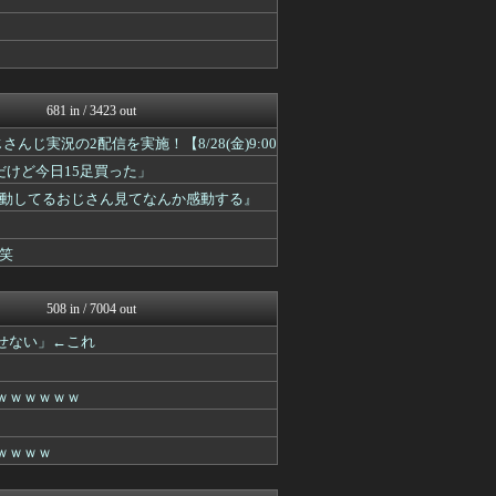
トレンドの通り道
VTuberNews
Vtuberまとめるよ～ん
Vtuberまとめるよ～ん
ホロ速
681 in / 3423 out
トレンドの通り道
VTuberNews
じ実況の2配信を実施！【8/28(金)9:00
ゲーム実況者速報＠YouT...
けど今日15足買った」
Vtuberまとめるよ～ん
Vtuberまとめるよ～ん
動してるおじさん見てなんか感動する』
ゲーム実況者速報＠YouT...
ゲーム実況者速報＠YouT...
笑
VTuberNews
ゲーム実況者速報＠YouT...
VTuberNews
508 in / 7004 out
ホロ速
ホロちゃんねる
せない」←これ
ホロちゃんねる
ホロちゃんねる
ホロ速
ｗｗｗｗｗｗ
ホロちゃんねる
ホロちゃんねる
ｗｗｗｗ
ホロ速
ホロちゃんねる
ホロちゃんねる