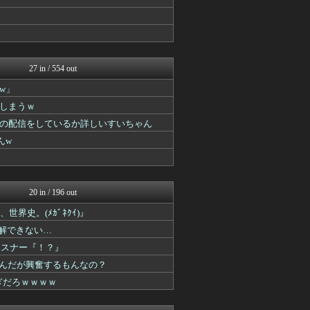
27 in / 554 out
w」
しまうｗ
の配信をしているか詳しいすいちゃん
んw
20 in / 196 out
界史。(ﾒｶﾞﾈｸｲ)』
理解できない…
リスナー『！？』
いんだが興奮するもんなの？
ぎだろｗｗｗｗ