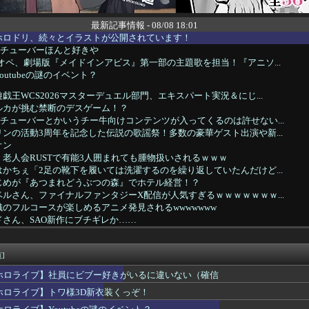
最新記事情報 - 08/08 18:01
ホロドリ、続々とイラストが公開されています！
Vチューバーほんと好きや
オペ、劇場版『メイドインアビス』第一部の主題歌を担当！『アニソ...
utubeの謎のイベント？
戯王WCS2026マスターデュエル部門、エキスパート実況＆にじ...
ルカが挑む禁断のデスゲーム！？
チューバーとかいうチー牛向けコンテンツが入ってくるのは許せない...
ンの活動3周年を記念した伝説の歌謡祭！多数の豪華ゲスト出演や新...
オン
老人会RUSTで有能3人囲まれても腫物扱いされるｗｗｗ
かちぇ「2足の靴下を履いては洗濯するのを繰り返していたんだけど...
じめが『あつまれどうぶつの森』でホテル経営！？
ルさん、ファイナルファンタジーX配信が人気すぎるｗｗｗｗｗｗｗ...
のフルコースが楽しめるアニメ発見されるwwwwwww
さん、SAO新作にブチギレか……
木、長尾に表計算ソフトの便利さを理解らせる『エクセルに感動して...
】新台附属フリーズ高校にふさわしい激アツ寄せ書きで全力応援！
】なんで椎名さんの☆は伸び悩んだんや？
]
〗うちらも９年目！魔界ノりりむ×葛葉×椎名唯華
ホロライブ】社員にビブー好きがいるに違いない（確信
星川サラ新衣装お披露目！星川ぱっつんやん
ホロライブ】トワ様3D新衣装くっぞ！
柘榴シロ「その男はやめなさい」
】アベヒパワヒって両立するんやな