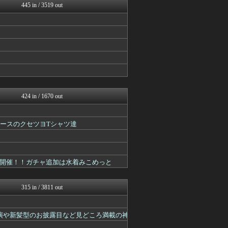
445 in / 3519 out
ホロちゃんねる
ホロ速
！
ホロ速
424 in / 1670 out
プロデュースのクセツヨTシャツ達
開催！！ガチャ追加は水着みこめっと
315 in / 3811 out
演や新髪型のお披露目など見どころ満載の神