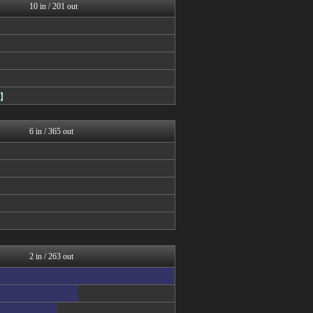
10 in / 201 out
】
6 in / 365 out
2 in / 263 out