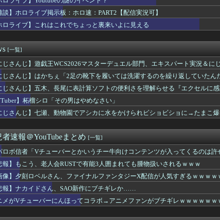
ホロライブ】Youtubeの謎のイベント？
にじさんじ断られたからホロライブに入りました」←これ
雑談】ホロライブ掲示板：ホロ速：PART2【配信実況可】
七瀬、動物園でアシカに水をかけられビショビショに→たまこ爆笑
llmates、NG行動回避ゲーム！フリが露骨すぎる
ホロライブ】これはこれでちょっと裏来いよに見える
水面まどか、野球を知ろう！まどちゃ「投げる方が守備なの？！」
社員にビブー好きがいるに違いない（確信
ws
[一覧]
虎金妃笑虎がNELLマットレスをガチレビュー！皆担とニコたんの...
 1st LIVE「One-Off 」、直前放送＆最速...
にじさんじ】遊戯王WCS2026マスターデュエル部門、エキスパート実況＆にじさん
バーにんほってコラボ→アニメファンがブチギレｗｗｗｗｗｗｗｗｗ...
】
にじさんじ】はかちぇ「2足の靴下を履いては洗濯するのを繰り返していたんだ
にじさんじ甲子園2026 大会直前！前日特番！かなり潰し合い...
日のCS進出が普通にあり得るセリーグ
にじさんじ】五木、長尾に表計算ソフトの便利さを理解らせる『エクセルに感
テンドースイッチさん、PS2の記録更新に王手！世界一まで残り1...
VTuber】柘榴シロ「その男はやめなさい」
チューバーってこんな連中を相手に大変だよな……
にじさんじ】七瀬、動物園でアシカに水をかけられビショビショに→たまこ爆
HK「ぶいあーる！」真夏のホラーSPに月ノ美兎・ましろ爻・市...
ンワイルズさん、サンブレイクに売上を逆転される……
K Music、公式サイトをリニューアル！『こうして見るとR...
者速報＠YouTubeまとめ
[一覧]
ワ様3D新衣装くっぞ！
悲報、ニコたんの新居◯◯が無い…
パロボ信者「Vチューバーとかいうチー牛向けコンテンツが入ってくるのは許
live Splash T-Party!」ラインナップ...
悲報】もこう、老人会RUSTで有能3人囲まれても腫物扱いされるｗｗｗ
カリオペ、劇場版『メイドインアビス』主題歌担当に！！！
utubeの謎のイベント？
画像】夕刻ロベルさん、ファイナルファンタジーX配信が人気すぎるｗｗｗｗ
大塚製薬にはびぶー好きがいるに違いない
悲報】ナカイドさん、SAO新作にブチギレか……
ロドリ夏イベ第二弾『シンクロする夏のスパークル』明日から開催！...
ニメがVチューバーにんほってコラボ→アニメファンがブチギレｗｗｗｗｗｗ
ブ掲示板：ホロ速：PART2【配信実況可】
】トワ様生誕3Dライブ2026開催決定！！！100万人チケッ...
ホロドリ石配布渋くね？