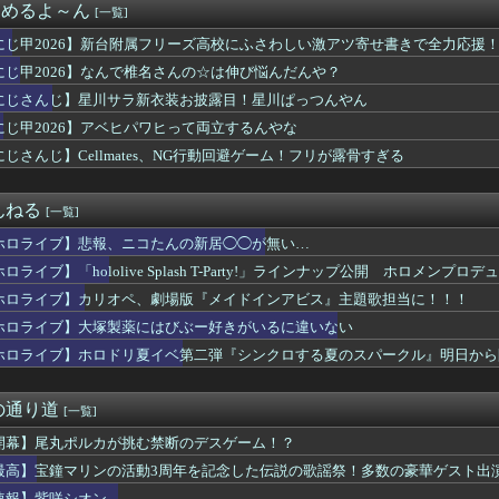
まとめるよ～ん
[一覧]
ホロドリ早くもイベント第二弾を発表！！本日18時に詳細公開
これはこれでちょっと裏来いよに見える
にじ甲2026】新台附属フリーズ高校にふさわしい激アツ寄せ書きで全力応援
うーん実にラミィ
にじ甲2026】なんで椎名さんの☆は伸び悩んだんや？
にじさんじ】星川サラ新衣装お披露目！星川ぱっつんやん
にじ甲2026】アベヒパワヒって両立するんやな
にじさんじ】Cellmates、NG行動回避ゲーム！フリが露骨すぎる
んねる
[一覧]
ホロライブ】悲報、ニコたんの新居◯◯が無い…
ロライブ】「hololive Splash T-Party!」ラインナップ公開 ホロメン
ホロライブ】カリオペ、劇場版『メイドインアビス』主題歌担当に！！！
ホロライブ】大塚製薬にはびぶー好きがいるに違いない
ホロライブ】ホロドリ夏イベ第二弾『シンクロする夏のスパークル』明日から
の通り道
[一覧]
開幕】尾丸ポルカが挑む禁断のデスゲーム！？
最高】宝鐘マリンの活動3周年を記念した伝説の歌謡祭！多数の豪華ゲスト出
信！
速報】紫咲シオン