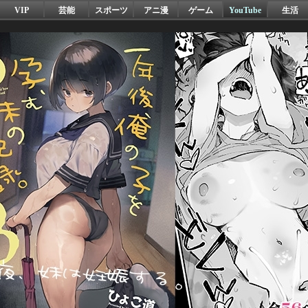
VIP
芸能
スポーツ
アニ漫
ゲーム
YouTube
生活