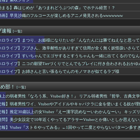
始まる】轟はじめが『あつまれどうぶつの森』でホテル経営！？
動画】早見沙織のフルコースが楽しめるアニメ発見されるwwwwwww
ブ速報
[一覧]
ホロライブ】まつり、お姫様になりたいが「んなたんには勝てねえなと思って
ホロライブ】フブさん、激辛耐性がありすぎて信用が全く無く妖怪扱いさらて
ホロライブ】すいちゃんでエゴサするとすうちゃんも一緒に出てくるのでなん
ホロライブ】ニコの願望Tierづくりでとんでもプレイに付き合わされるおかゆ
ホロライブ】お姉さんと言い張るらでんのモノマネが似てるラプ様
まとめ部！
[一覧]
像上の弱者男性『なろう系、Vtuber好き！』 リアル弱者男性『哲学、古典文学、世
悲報】弱者男性ワイ、Vtuberやアイドルやキャバクラに金を使いまくる奴が
悲報】推定30歳以上の女Vtuber『えー漢字読めなーいわかんなーい』 キッズ
疑問】美少女設定で10年近くやってるアラサーVtuberとか痛いとしか思えな
悲報】Vtuber『スト６やってみる』←1回やって二度とやらないパターン多す