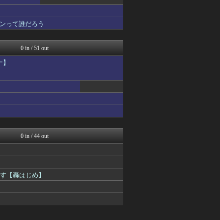
ンって誰だろう
0 in / 51 out
ナ】
0 in / 44 out
ます【轟はじめ】