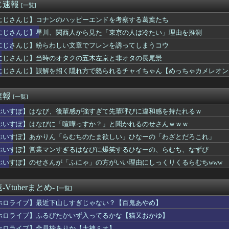
じ速報
[一覧]
にじさんじ】コナンのハッピーエンドを考察する葛葉たち
にじさんじ】星川、関西人から見た「東京の人は冷たい」理由を推測
にじさんじ】紛らわしい文章でフレンを誘ってしまうコウ
にじさんじ】当時のオタクの五木左京と非オタの長尾景
にじさんじ】誤解を招く隠れ方で怒られるチャイちゃん【めっちゃカメレオン
速報
[一覧]
ぶいすぽ】はなび、後輩感が強すぎて先輩呼びに違和感を持たれるｗ
ぶいすぽ】はなびに「喧嘩っすか？」と聞かれるのせさんｗｗｗ
ぶいすぽ】あかりん「らむちのたま欲しい」ひなーの「わざとだろこれ」
ぶいすぽ】営業マンすぎるはなびに爆笑するひなーの、らむち、なずぴ
ぶいすぽ】のせさんが「ふにゃ」の方がいい理由にしっくりくるらむちwww
Vtuberまとめ-
[一覧]
ホロライブ】最近下山しすぎじゃない？【百鬼あやめ】
ホロライブ】ふるびたかいず入ってるかな【猫又おかゆ】
ホロライブ】全員枠ありか【大神ミオ】