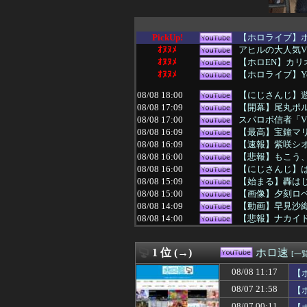
PickUp!
【ホロライブ】
ｵﾇﾇﾒ
アヒルの大人気
ｵﾇﾇﾒ
【ホロEN】カリ
ｵﾇﾇﾒ
【ホロライブ】Yo
08/08 18:00
【にじさんじ】遊
08/08 17:09
【開幕】尾丸ポ
08/08 17:00
スパロボ信者「V
08/08 16:09
【最高】宝鐘マリ
08/08 16:09
【速報】紫咲シ
08/08 16:00
【悲報】もこう、
08/08 16:00
【にじさんじ】は
08/08 15:09
【始まる】轟は
08/08 15:00
【画像】夕刻ロベ
08/08 14:09
【動画】早見沙織
08/08 14:00
【悲報】ナカイド
08/08 14:00
【にじさんじ】五
08/08 14:00
【にじ甲2026
1 位 (→)
ホロ速
08/08 13:30
【にじ甲2026
[一覧
08/08 13:09
#ずしり8周年：
08/08 11:17
【
08/08 13:00
【にじさんじ】
08/07 21:58
【
08/08 13:00
【VTuber】
08/08 12:30
【にじ甲2026
08/07 00:11