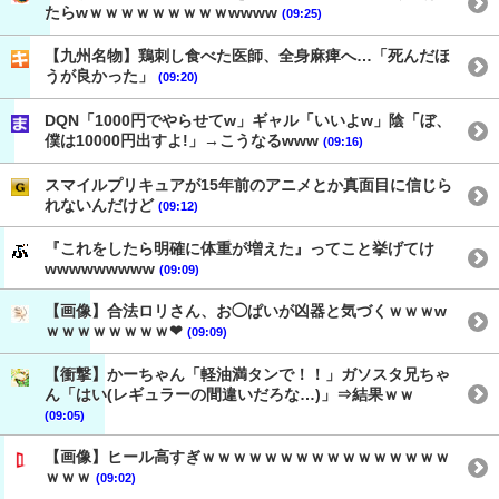
たらwｗｗｗｗｗｗｗｗｗwwww
(09:25)
【九州名物】鶏刺し食べた医師、全身麻痺へ…「死んだほ
うが良かった」
(09:20)
DQN「1000円でやらせてw」ギャル「いいよw」陰「ぼ、
僕は10000円出すよ!」→こうなるwww
(09:16)
スマイルプリキュアが15年前のアニメとか真面目に信じら
れないんだけど
(09:12)
『これをしたら明確に体重が増えた』ってこと挙げてけ
wwwwwwwww
(09:09)
【画像】合法ロリさん、お◯ぱいが凶器と気づくｗｗｗw
ｗｗｗｗｗｗｗｗ❤
(09:09)
【衝撃】かーちゃん「軽油満タンで！！」ガソスタ兄ちゃ
ん「はい(レギュラーの間違いだろな…)」⇒結果ｗｗ
(09:05)
【画像】ヒール高すぎｗｗｗｗｗｗｗｗｗｗｗｗｗｗｗｗ
ｗｗｗ
(09:02)