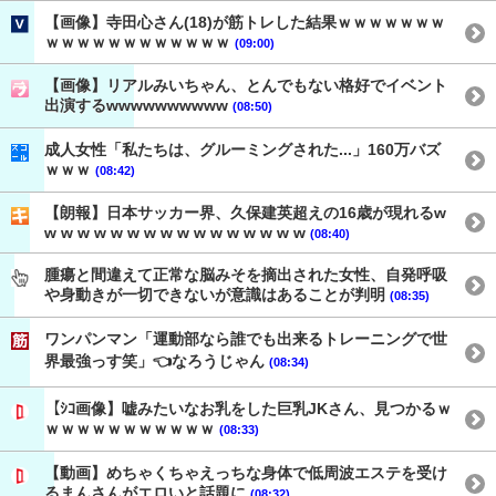
【画像】寺田心さん(18)が筋トレした結果ｗｗｗｗｗｗｗ
ｗｗｗｗｗｗｗｗｗｗｗｗ
(09:00)
【画像】リアルみいちゃん、とんでもない格好でイベント
出演するwwwwwwwwww
(08:50)
成人女性「私たちは、グルーミングされた...」160万バズ
ｗｗｗ
(08:42)
【朗報】日本サッカー界、久保建英超えの16歳が現れるw
w w w w w w w w w w w w w w w w
(08:40)
腫瘍と間違えて正常な脳みそを摘出された女性、自発呼吸
や身動きが一切できないが意識はあることが判明
(08:35)
ワンパンマン「運動部なら誰でも出来るトレーニングで世
界最強っす笑」👈なろうじゃん
(08:34)
【ｼｺ画像】嘘みたいなお乳をした巨乳JKさん、見つかるｗ
ｗｗｗｗｗｗｗｗｗｗｗ
(08:33)
【動画】めちゃくちゃえっちな身体で低周波エステを受け
るまんさんがエロいと話題に
(08:32)