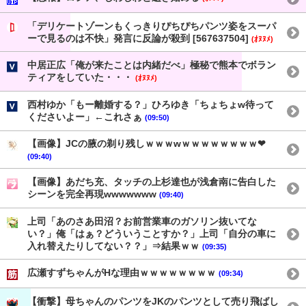
「デリケートゾーンもくっきりぴちぴちパンツ姿をスーパ
ーで見るのは不快」発言に反論が殺到 [567637504]
(ｵﾇﾇﾒ)
中居正広「俺が来たことは内緒だべ」極秘で熊本でボラン
ティアをしていた・・・
(ｵﾇﾇﾒ)
西村ゆか「もー離婚する？」ひろゆき「ちょちょw待って
くださいよー」←これさぁ
(09:50)
【画像】JCの腋の剃り残しｗｗｗwｗｗｗｗｗｗｗｗ❤
(09:40)
【画像】あだち充、タッチの上杉達也が浅倉南に告白した
シーンを完全再現wwwwwww
(09:40)
上司「あのさあ田沼？お前営業車のガソリン抜いてな
い？」俺「はぁ？どういうことすか？」上司「自分の車に
入れ替えたりしてない？？」⇒結果ｗｗ
(09:35)
広瀬すずちゃんがHな理由ｗｗｗｗｗｗｗｗ
(09:34)
【衝撃】母ちゃんのパンツをJKのパンツとして売り飛ばし