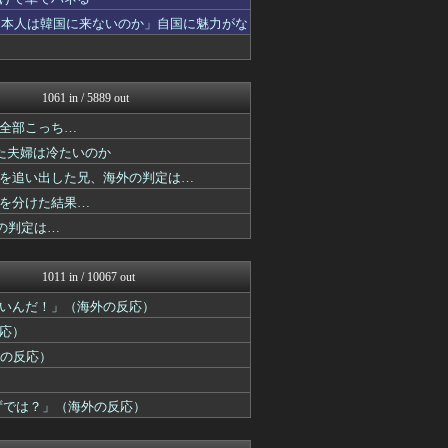
世界はグーチョキパー
海外トークログ
日本人は韓国に来ないのか」自国に魅力がな
わーすぽ 海外の反応
Ask Reddit まと...
海外の反応 お隣速報
ボールパーク速報 海外の反...
1061 in / 5889 out
HANO-K
全部こっち…
ハウメニージャパン！
JDM速報 海外の反応
た夫婦は冷たいのか
かんにゅー -韓国の反応-
を追い出した兄、海外の判定は…
海外の反応 –...
を分けた結果…
世界はグーチョキパー
マニア・オブ・フットボール...
の判定は…
ガラパゴスジャパン - 海...
世界はグーチョキパー
フロムOverSS
1011 in / 10067 out
わーすぽ 海外の反応
いんだ！」（海外の反応）
ポーランドボール 翻訳
海外の反応スポーツ
応）
コリアル
外の反応）
日本と韓国は敵か？味方か？...
はろわるど
海外の反応リサーチ
ずでは？」（海外の反応）
わーすぽ 海外の反応
海外の万国反応記＠海外の反...