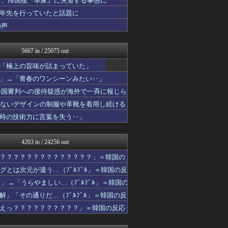
者、帰国後『本家』に失望する事態に
ハウメニージャパン！
十年先を行っていたと話題に
日本と韓国は敵か？味方か？...
の声
私が悪いの？【海外の反応】
Ask Reddit まと...
韓国ニュース反応まとめ
5667 in / 25075 out
ニチカン！
海外さんいらっしゃい 海外...
「極上の旨味が詰まっていた」
ワールドサッカーファン 海...
」→「青春のワンシーンみたい‥」
世界の憂鬱 海外・韓国の反...
世界はグーチョキパー
る外国審判への接待疑惑が海外で一斉に報じら
ガラパゴスジャパン - 海...
らないデザインの制服や革靴を着用し続ける
Red4 海外の反応まとめ
時の技術力に言葉を失う‥」
韓国ニュース反応まとめ
海外の反応 お隣速報
海外さんいらっしゃい 海外...
4203 in / 24256 out
海外の万国反応記＠海外の反...
海外トークログ
？？？？？？？？？？？？？？」＝韓国の
かんにゅー -韓国の反応-
とは次元が違う…（ﾌﾞﾙﾌﾞﾙ」＝韓国の反
韓国ニュース反応まとめ
ニチカン！
」→「うらやましい…（ﾌﾞﾙﾌﾞﾙ」＝韓国の
海外の反応スポーツ
」「その通りだ…（ﾌﾞﾙﾌﾞﾙ」＝韓国の反
世界の憂鬱 海外・韓国の反...
えっ？？？？？？？？？？」＝韓国の反応
コリアル
海外さんいらっしゃい 海外...
QQQ(海外の反応)