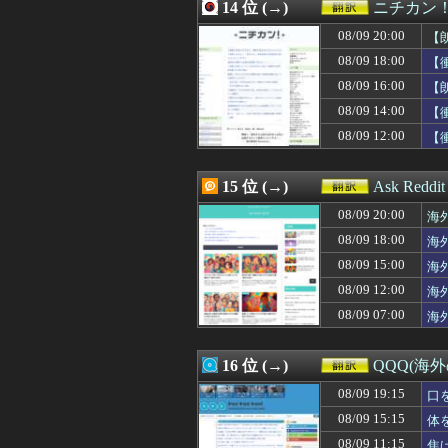
08/08 23:00
14 位 (→)
海外「日本は戦
ニチカン
08/08 22:56
海外「W杯では行
08/09 20:00
【
08/08 22:46
【海外の反応】イ
08/08 22:33
08/09 18:00
英国人「安心感が
【
08/08 22:32
日本でフィジー出
08/09 16:00
【
08/08 22:20
韓国人「大韓サッ
08/09 14:00
【
08/08 22:20
マンチェスター
08/08 22:00
海外「日本のメデ
08/09 12:00
【
08/08 22:00
海外「ほら、明か
08/08 21:39
海外「今年のメジ
15 位 (→)
Ask Redd
08/09 20:00
海
08/09 18:00
海
08/09 15:00
海
08/09 12:00
海
08/09 07:00
海
16 位 (→)
QQQ(海
08/09 19:15
口
け
08/09 15:15
体
08/09 11:15
焦