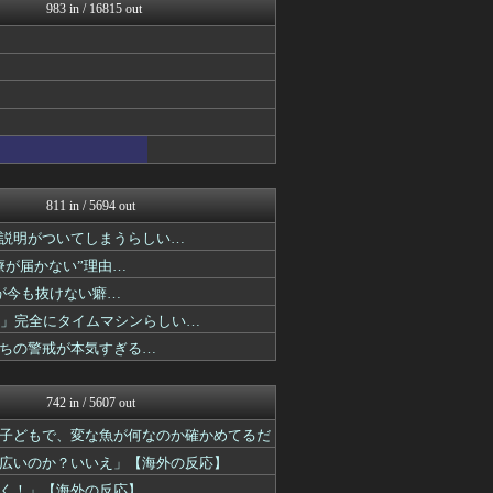
【海外の反応】 パンドラの...
983 in / 16815 out
ワールドサッカーファン 海...
ボールパーク速報 海外の反...
NO FOOTY NO L...
海外の反応スポーツ
世界の憂鬱 海外・韓国の反...
わーすぽ 海外の反応
ガラパゴスジャパン - 海...
Ask Reddit まと...
海外のお前ら 海外の反応
811 in / 5694 out
説明がついてしまうらしい…
療が届かない”理由…
が今も抜けない癖…
る」完全にタイムマシンらしい…
ちの警戒が本気すぎる…
742 in / 5607 out
子どもで、変な魚が何なのか確かめてるだ
広いのか？いいえ」【海外の反応】
く！」【海外の反応】