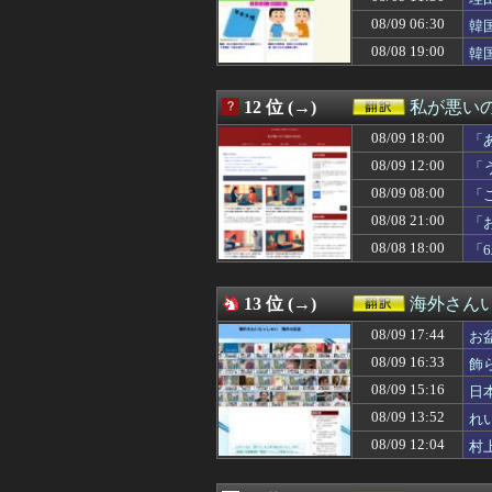
08/09 07:10
ホルムズ海峡、
08/09 06:30
08/09 07:05
韓国人「日本の某
韓
08/09 07:05
ヤマルがコロン
い
08/08 19:00
韓
08/09 07:00
海外「相手が飛び
08/09 06:48
韓国人「手術中に
08/09 06:40
【海外の反応】
12 位 (→)
私が悪い
08/09 06:35
【GAME】「オブ
08/09 18:00
「
08/09 06:34
韓国人「アナロ
08/09 06:30
【海外の反応】ダ
08/09 12:00
「
08/09 06:30
韓国メディア「韓
08/09 08:00
「
08/09 04:26
海外の反応【天幕
08/08 21:00
08/09 04:20
ドイツのバス運
「
08/09 03:55
【海外の反応】5
08/08 18:00
「
08/09 03:00
海外「日本人で海
08/09 02:10
グリーンランド
08/09 01:57
【ヤニねこ】ヤ
13 位 (→)
海外さん
08/09 01:46
海外「まさか」佐
08/09 17:44
お
08/09 01:00
【イタリア-ギ
08/09 00:48
佐々木朗希が巨大
08/09 16:33
飾
08/09 00:31
韓国人「数日間
08/09 15:16
日
08/09 00:00
#韓国記事翻訳 
08/09 13:52
れ
08/08 23:46
海外の反応：韓国
08/08 23:40
海外「やっぱり日
08/09 12:04
村
08/08 23:20
海外「メジャー最
08/08 23:11
外国人「アンチ