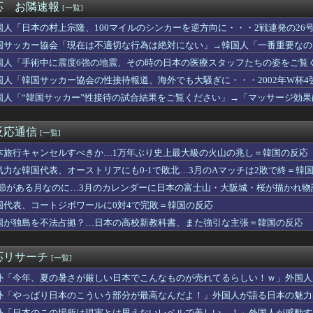
応 お隣速報
[一覧]
2代目トヨタMR2はデンジャラスだけど楽しいスポーツカーだった！
チューブを切り開けば、あと2週間は使える」極貧で育った人が今も...
国人「日本の村上宗隆、100マイルのシンカーを逆方向に・・・2戦連発の2
島の猛烈な爆発的噴火に世界が畏怖！鹿児島市街地を襲う降灰と日本...
こんな打者がいなのか」「アジア打者GOAT」【MLB】
国サッカー協会「現在は不適切な行為は絶対にない」→韓国人「一番重要なのは
フン当選でソウルは明るくなった」→「投票用紙問題、再選挙しろ！」
ｗ」「責任逃れが本当にひどい・・・」
ちにも軍事訓練か？（海外の反応）
国人「手術中に震度6強の地震、その時の日本の医療スタッフたちの姿をご覧
宗隆がレフトポール直撃の2試合連続第26号ホームラン！
姿は韓国も見習わないと」「あんな状況なら日本だけではなく韓国の医療関係
国人「韓国サッカー協会の性接待報道、海外でも大騒ぎに・・・2002年W杯
恋しい！」大谷翔平のブルペン投球再開に海外大興奮！（海外の反応...
】
だ」「2002年まで疑う価値がある」「国民や国が築いた国格をサッカー選手
国人「“韓国サッカー”性接待の試合結果をご覧ください」→「マッサージ効
上宗隆が100マイル粉砕の26号弾で逆転の口火に「三振率＆四球...
ッカーだ」
翔平のドジャースでの通算fWARが25に到達！ → 「3シー...
リーグで韓国人選手絶対やってはいけないプレーで退場となる」
反応通信
[一覧]
、100マイルの速球を打ち砕く2試合連発26号ソロホームラン！...
女性アナウンサー、生放送中に小銃を手に『命を捧げる』と宣言…一...
本旅行キャンセルすべきか…1万年ぶり史上最大級の火山の兆し＝韓国の反応
阪神ファン、38年ぶりに栓を抜いた」
気力な韓国代表、オーストリアにも0-1で敗北…3月のAマッチは2敗で終＝韓
新しい党名に世界が騒然！←「なんという皮肉」（海外の反応）
レン】ゼーリエに跪く人、いつの間にかいなくなる【海外の反応】
.1節がある月なのに…3月のカレンダーに日本の富士山・大阪城・桜が描かれ
イナの捕虜でスペツナズ？（海外の反応）
国代表、コートジボワールに0対4で完敗＝韓国の反応
スラエルの新しい靴【ポーランドボール】
国が独島を不法占拠？…日本の高校新教科書、また強引な主張＝韓国の反応
査で与党惨敗、野党圧勝の見込み…これ不正選挙だろ！？」と騒然
メージ失墜は免れないのか？2011〜12年の国際試合における外...
0回勝ち越しタイムリー内野安打にMLBファン騒然！←「大ハッス...
応リサーチ
[一覧]
の方が日本より確実に美味しく調理する食べ物がこちら・・・」
ちばん短い節は、たった2語しかない」章も節も番号は後から付けら...
外「今年、夏の暑さが厳しい日本でこんなものが売れてるらしい！ｗ」外国人
暑さが厳しい日本でこんなものが売れてるらしい！ｗ」外国人が驚い...
応】
外「やっぱり日本のこういう部分が最高なんだよ！」外国人が語る日本の魅力
6号ポール直撃豪快アーチにMLBファン騒然！←「本当に1年目な...
】
外「日本のこの場所は現実とは思えないレベルで美しい…！」外国人が感動す