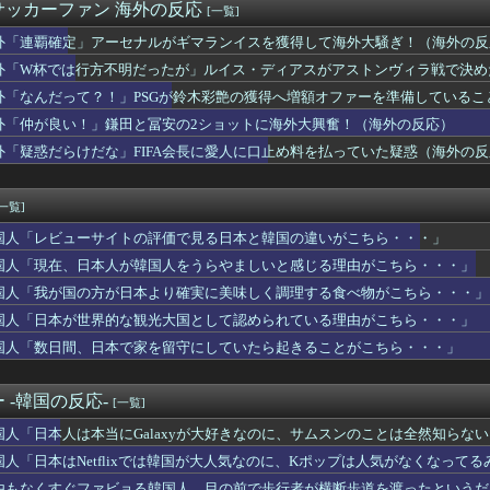
スファン「7連敗はしんどいわ……」 ...
サッカーファン 海外の反応
[一覧]
ーブの大きさがやっぱりおかしいとMLBファン騒然！←「どんどん...
「日本のバンド、歌詞に全部字幕つけてきた」
外「連覇確定」アーセナルがギマランイスを獲得して海外大騒ぎ！（海外の反
国人が逮捕された場合ほとんど起訴されない理由」
外「W杯では行方不明だったが」ルイス・ディアスがアストンヴィラ戦で決め
から変わらない日本の女子高生の姿に韓国人が衝撃！何故変わらない...
外「なんだって？！」PSGが鈴木彩艶の獲得へ増額オファーを準備している
フショア課税で青息吐息！（海外の反応）
世界的な観光大国として認められている理由がこちら・・・」
外「仲が良い！」鎌田と冨安の2ショットに海外大興奮！（海外の反応）
ドジャースの今季は悪夢と化した【MLB】
外「疑惑だらけだな」FIFA会長に愛人に口止め料を払っていた疑惑（海外の
日本のラーメンについて勘違いしていることがこちら…」→「えっ？...
ニメはマジでぶっ飛んでる！ｗ」外国人が予測不可能でぶっ飛んでる...
ランド・セフト・オートVI」の販売方針に物議！海外ゲーマー「オ...
[一覧]
という日本の料理の直訳を知ってしまった…」
国人「レビューサイトの評価で見る日本と韓国の違いがこちら・・・」
さっさとガンダムに乗れ」これで全部解決する【海外の反応】
「現在は不適切な行為は絶対にない」→韓国人「一番重要なのは20...
国人「現在、日本人が韓国人をうらやましいと感じる理由がこちら・・・」
ィメット・エアストライク【ポーランドボール】
国人「我が国の方が日本より確実に美味しく調理する食べ物がこちら・・・」
異の復興を遂げた広島・長崎！焼け野原から美しき平和都市へと生ま...
「日本の加湿器コーナー、霧が出すぎ」
国人「日本が世界的な観光大国として認められている理由がこちら・・・」
元ネタは、創業者の息子が生まれたときの経験」Steamを作った...
国人「数日間、日本で家を留守にしていたら起きることがこちら・・・」
の台風は本当に日本が好きなんだな」
にも差別はある！でも日本を見てみろよ！…とかいう論調。スケープ...
がこんなにフツーなのによく可愛く生まれたね」子守り後の妹を追い...
 -韓国の反応-
[一覧]
サッカー試合で韓国は『無敗』…」日韓ワールドカップの審判買収疑...
国人「日本人は本当にGalaxyが大好きなのに、サムスンのことは全然知らな
ドジャースが７連敗しても気の毒だとは思わない【大谷】
の安土城の復元図と建築技術の高さに韓国人が衝撃！」→「当時の技...
国人「日本はNetflixでは韓国が大人気なのに、Kポップは人気がなくなって
園で飛び出した高校生とは思えないハイレベルなプレーがこちら」 ...
由もなくすぐファビョる韓国人、目の前で歩行者が横断歩道を渡ったというだ