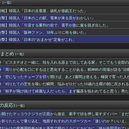
勝国なんだよ」 戦後の日本人の特別な生き様に各国から称賛の声
！
[一覧]
方不明だったが」ルイス・ディアスがアストンヴィラ戦で決めたゴラ...
朗報】韓国人「日本の古着屋、値札が遊戯王だった」
チローがマリナーズのHRダービーでホームラン連発！【MLB】
違う」冨安健洋、パレス移籍当日にデビュー！圧巻3連続ブロックも...
衝撃】韓国人「日本のこの駅、電車が来る音がおかしい」
身のラグビー選手が熱中症で亡くなったことに世界が騒然！←「日本...
朗報】韓国人「引退する審判の前で、選手が急に服を脱ぎ出した」
カー協会が過去に20人の外国人審判らに不謹慎接待をしていた証拠...
衝撃】韓国人「阪神ファン、38年ぶりに栓を抜いた」
・シティの新シーズンはどうなる？（海外の反応）
ィアを楽しめないことにうんざりだ。ウィーブの評判のせいで自分も...
衝撃】韓国人「日本の“おまかせ”定食がこれ」
りが見えるでしょ。シェリーが待ってるの」一週間寝たきりの人が立...
ャーは混とん」佐々木朗希が6回2失点の力投もド軍7連敗！（海外...
it まとめ
[一覧]
外「ピスタチオと一緒に、殻を入れる器まで出してある家」そこでもう全部の
外「周りが心配を口にするほど悪化することがある」精神科の現場が語る”治
外「空になったチューブを切り開けば、あと2週間は使える」極貧で育った人
外「刈りたての芝生を嗅いだ瞬間、悩みゼロだった10歳の土曜の朝に戻され
外「相手が飛び抜けて綺麗な人だったら、まず臓器を狙われてると思う」男た
外の反応)
[一覧]
を開けたマッコウクジラが正面から接近、素手で頭を押し返すダイバー「まだ
」【海外の反応】
を折りたたんで乗り込む、地面すれすれのスポーツカー「速いのか？いいえ。
げだらけの業務用鉄板が水と蒸気で鏡のようにピカピカに「味が全部流れてい