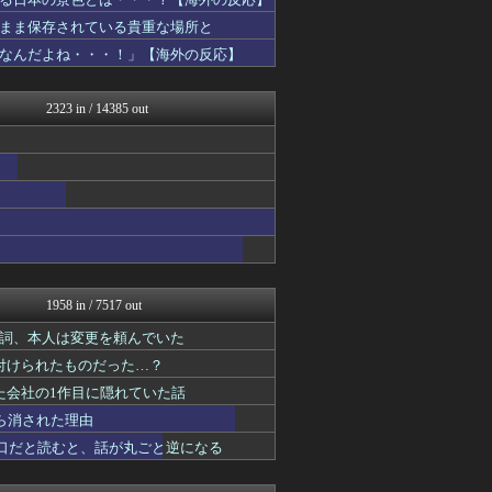
海外の万国反応記＠海外の反...
海外の反応 ディミヌート
まま保存されている貴重な場所と
ハウメニージャパン！
なんだよね・・・！」【海外の反応】
海外トークログ
海外さんいらっしゃい 海外...
日本と韓国は敵か？味方か？...
2323 in / 14385 out
ガラパゴスジャパン - 海...
私が悪いの？【海外の反応】
Ask Reddit まと...
ニチカン！
NO FOOTY NO L...
JDM速報 海外の反応
世界はグーチョキパー
こんなニュースにでくわした
HANO-K
かんにゅー -韓国の反応-
1958 in / 7517 out
ボールパーク速報 海外の反...
QQQ(海外の反応)
残る決め台詞、本人は変更を頼んでいた
フロムOverSS
付けられたものだった…？
ハウメニージャパン！
た会社の1作目に隠れていた話
じゃぽにか反応帳
あにめも日和
ら消された理由
ニチカン！
人口だと読むと、話が丸ごと逆になる
海外のお前ら 海外の反応
アニメリアクト