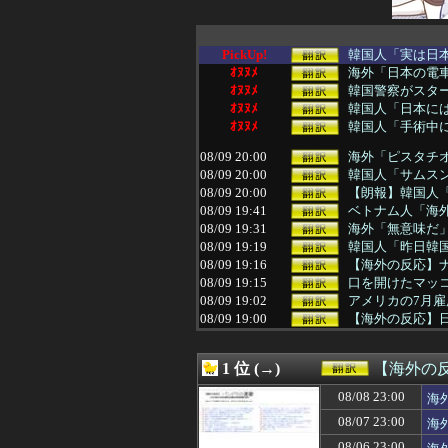
PickUp!
韓国人「実は日本
ｵﾇﾇﾒ
海外「日本の電車
ｵﾇﾇﾒ
韓国警察がスター
ｵﾇﾇﾒ
韓国人「日本には
ｵﾇﾇﾒ
韓国人「手術中に
08/09 20:00
海外「ピスタチオ
08/09 20:00
韓国人「サムスン
08/09 20:00
【朗報】韓国人
08/09 19:41
ベトナム人「海
08/09 19:31
海外「無意味だ
08/09 19:19
韓国人「昨日韓
08/09 19:16
【海外の反応】
08/09 19:15
口を開けたマッコ
08/09 19:02
アメリカの7月
08/09 19:00
【海外の反応】日
08/09 19:00
韓国人「日本人は
08/09 19:00
韓国人「またあの
1 位 (→)
【海外の
08/09 18:33
村上宗隆の本塁打
08/09 18:31
韓国人「レビュ
08/08 23:00
海
08/09 18:30
「I’ll be back が
08/07 23:00
海
08/09 18:18
【海外の反応】
08/09 18:05
韓国人「一般的な
08/06 23:00