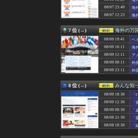
08/09 12:11
アメリカ「みん
08/09 12:10
海外の反応MLB
08/07 23:40
海
08/09 12:08
韓国人「村上宗隆
は
08/07 12:25
海
08/09 12:05
韓国人「日本人が
08/09 12:04
村上宗隆の逆方向
08/09 12:00
#韓国質問サイト
7 位 (→)
海外の万
08/09 12:00
欧州人「日本の円
08/09 12:00
08/09 19:41
「うちの収入はそ
ベ
08/09 12:00
海外「刈りたての
08/09 16:11
海
08/09 12:00
【衝撃】韓国人「
08/09 12:11
ア
08/09 11:53
トルコ人「日本人
08/09 11:50
【海外の反応】2
08/09 09:11
外
08/09 11:49
ドナウ川が干上
08/08 23:11
外
08/09 11:47
村上宗隆、首位攻
08/09 11:31
【GAME】「欠
08/09 11:30
理由もなくすぐフ
8 位 (→)
みんな知
08/09 11:22
【海外の反応】吉
08/09 18:30
08/09 11:15
焦げだらけの業務
「I
08/09 11:13
【ヤニねこ】第
08/09 12:30
「
08/09 11:07
韓国人「日本人
08/09 08:30
「
08/09 11:05
中国人「サッカー
08/09 11:00
海外「これ見て人
08/08 21:30
「
08/09 11:00
【朗報】韓国人
08/08 18:30
「
08/09 10:42
海外「ムネ砲」村
08/09 10:41
海外「神アニメだ