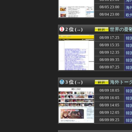
海
08/09 18:04
韓国人「日本夏
08/05 23:00
海
08/09 18:00
#韓国質問サイト
08/04 23:00
08/09 18:00
「あの子はまだ若
欧
08/09 18:00
海外「周りが心配
08/09 18:00
故チェ・ジンシ
2 位 (→)
世界の憂
08/09 18:00
【衝撃】韓国人
08/09 17:44
お盆に熊本の被災
08/09 17:25
韓
08/09 17:26
海外「連覇確定
08/09 15:35
韓
08/09 17:25
韓国人「韓国人が
08/09 17:10
北朝鮮がウクラ
08/09 12:35
韓
08/09 17:00
英国人「日本は公
れ
08/09 09:35
韓
08/09 17:00
【海外の反応】高
の
08/09 07:25
韓
08/09 17:00
韓国人「イ・ジェ
08/09 16:49
韓国人「日本の村
08/09 16:33
飾らない悠仁さ
3 位 (→)
海外トー
08/09 16:11
海外「最も幸運
08/09 16:05
韓国人「日本がJ
08/09 18:05
韓
08/09 16:00
韓国人「日本はNe
反
08/09 16:05
韓
08/09 16:00
韓国人「開票終了
応
08/09 16:00
08/09 14:05
【朗報】韓国人
韓
08/09 15:37
山本由伸の無失点
反
08/09 12:05
韓
08/09 15:35
韓国人「日本の甲
応
08/09 09:25
韓
08/09 15:31
韓国人「現在、
08/09 15:16
日本で8月8日に
08/09 15:15
体を折りたたんで