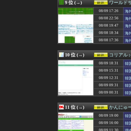
08/09 10:30
【MLB】ドジャー
9 位 (→)
ワールド
08/09 10:01
佐々木朗希のグロ
08/09 17:26
08/09 10:00
【衝撃】韓国人
海
08/09 09:58
海外「日本で外
08/08 22:56
海
08/09 09:35
韓国人「30年前
08/08 19:47
海
08/09 09:32
中国富裕層がオ
08/09 09:31
韓国人「日本が
08/08 18:34
海
08/09 09:31
【海外の反応】
08/08 17:36
海
08/09 09:25
韓国人「韓国人が
08/09 09:20
海外「この日本ア
08/09 09:19
【GAME】「グ
10 位 (→)
コリアル
08/09 09:11
外国人「親子丼
08/09 18:31
韓
08/09 09:10
【ガンダム】「
08/09 09:03
韓国サッカー協会
08/09 15:31
韓
08/09 09:00
【世界】アルテ
08/09 12:31
韓
08/09 09:00
【海外の反応】驚
08/09 09:00
08/09 09:31
【朗報】韓国人
韓
08/09 08:30
「あのラスボスの
08/09 00:31
韓
08/09 08:26
韓国人「親孝行
08/09 08:00
海外「確かにここ
08/09 08:00
「この子たち、親
11 位 (→)
かんにゅー
08/09 08:00
韓国人「性接待の
08/09 19:00
韓
08/09 07:46
【海外の反応】
08/09 07:25
韓国人「織田信長
08/09 16:00
韓
08/09 07:11
海外「日本の甲子
08/09 11:30
理