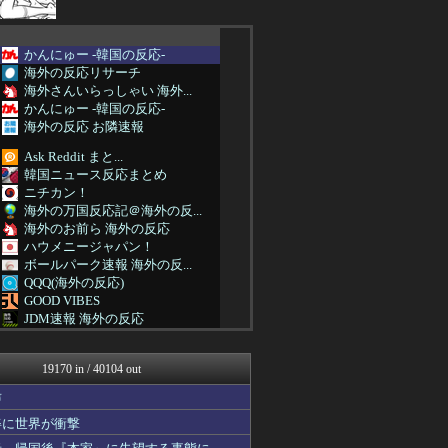
かんにゅー -韓国の反応-
海外の反応リサーチ
海外さんいらっしゃい 海外...
かんにゅー -韓国の反応-
海外の反応 お隣速報
Ask Reddit まと...
韓国ニュース反応まとめ
ニチカン！
海外の万国反応記＠海外の反...
海外のお前ら 海外の反応
ハウメニージャパン！
ボールパーク速報 海外の反...
QQQ(海外の反応)
GOOD VIBES
JDM速報 海外の反応
かんにゅー -韓国の反応-
韓国ニュース反応まとめ
19170 in / 40104 out
海外の反応スポーツ
コリアル
声
みんな知ってた？【海外の反...
姿に世界が衝撃
ボールパーク速報 海外の反...
海外トークログ