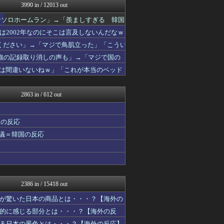
3990 in / 12013 out
JDM速報 海外の反応
Ask Reddit まと...
6号ソロホームラン」→「羨ましすぎる 韓国
感動日本
2002年なのにそこは言及しないんだなｗ
韓国ニュース反応まとめ
世界はグーチョキパー
ください」→「マジで鳥肌立った」「こうい
はろわるど
者も同じように行動したはずだ」【熊本地
4強の記録取り消しの声も」→「マジで国の
海外のお前ら 海外の反応
が足で蹴り飛ばすね」
果は間違いないねｗ」「これが本当のベッド
マニア・オブ・フットボール...
Red4 海外の反応まとめ
ハウメニージャパン！
2863 in / 612 out
海外トークログ
韓国ニュース反応まとめ
ニチカン！
国の反応
海外さんいらっしゃい 海外...
物議＝韓国の反応
フロムOverSS
世界はグーチョキパー
ポーランドボール 翻訳
韓国ニュース反応まとめ
世界の憂鬱 海外・韓国の反...
海外の反応スポーツ
2386 in / 15418 out
コリアル
みんな知ってた？【海外の反...
が驚いた日本の商品とは・・・？【海外の
海外の反応リサーチ
的に感じる部分とは・・・？【海外の反
海外の反応スポーツ
る日本の景色とは・・・？【海外の反応】