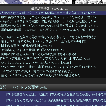
最新記事情報 - 08/09 20:01
人はみんなその場で搾ってくれる韓国のエゴマ油に熱狂しているんだ...
旅で最高に気分を上げてくれるものがコレ！」→「分かるよ、凄くワ...
バックスコリアを家宅捜査して世界が騒然！←「絶対に意図的なキャ...
韓国みたいなドラッグストアがないので韓国が羨ましくて羨ましくて...
震度6強の地震、その時の日本の医療スタッフたちの姿をご覧くださ...
と一緒に、殻を入れる器まで出してある家」そこでもう全部の説明が...
電子が3%下落する時、レバレッジは-11%…上場わずか10日で...
「日本の古着屋、値札が遊戯王だった」
外で有名になりすぎた母国の料理といえば何？」
」長崎の平和祈念式典に海外から冷めた声（海外の反応）
国YGエンタ社屋ドアをゴルフクラブでたたいた女は日本人だった」
ナショナルズのレジェンドたちが大ハッスル【MLB】
ウクジラが正面から接近、素手で頭を押し返すダイバー「まだ子ども...
雇用者数が予想外の減少、労働市場の減速に懸念高まる
産"ケンメリ"スカイラインに550馬力のRB26を載せてみた！
本当にGalaxyが大好きなのに、サムスンのことは全然知らない...
不正選挙？これは違う」→「選挙結果は国民の警告だ」と大統領が発...
反応】 パンドラの憂鬱
率にMLBファン騒然！←「ベーブ・ルースよりも上」（海外の反応...
[一覧]
ーサイトの評価で見る日本と韓国の違いがこちら・・・」
外「日本は戦勝国なんだよ」 戦後の日本人の特別な生き様に各国から称賛の
言えないので I will be b...
外「日本人はなんて気高いんだ！」 英高級紙も驚愕した極限の中の日本人の
まさかの形でピッチクロック違反を受けた選手が話題に【MLB】
日本人が考えていることがこちら…」→「えっ？？？？？？？？？？...