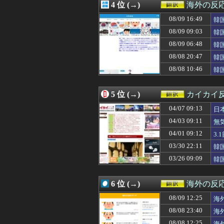
4 位 (→)
海外の反
08/09 15:00
【海外の反応】
08/09 15:00
海外「空になった
08/09 16:49
韓
08/09 15:00
【海外の反応】桜
は
08/09 09:03
韓
08/09 15:00
韓国人「オ・セ
ｗ
08/09 06:48
08/09 14:59
ロシアが子供た
韓
08/09 14:57
海外の反応：村上
う
08/08 20:47
韓
08/09 14:38
海外「投手大谷が
震
恥
08/08 10:46
韓
08/09 14:36
【海外の反応】村
サ
08/09 14:30
【海外の反応】大谷
08/09 14:20
韓国人「昨日J
5 位 (→)
カイカイ
08/09 14:05
韓国人「村上宗隆
08/09 14:00
韓国人「イランの
04/07 09:13
日
08/09 14:00
【衝撃】韓国人「
04/03 09:11
無
08/09 13:52
れいわ新選組の
04/01 09:12
08/09 13:39
【葬送のフリー
3
08/09 13:01
ロシアがウクラ
03/30 22:11
韓
08/09 13:00
【ヨルダン】イ
03/26 09:09
韓
08/09 13:00
韓国人「出口調
08/09 12:35
韓国人「韓国のイ
08/09 12:34
大谷翔平の延長1
6 位 (→)
海外の反
08/09 12:31
韓国人「我が国
08/09 12:30
「英語の聖書でい
08/09 12:25
海
08/09 12:25
海外「今年、夏の
反
08/08 23:40
海
08/09 12:22
村上宗隆の今季2
応
08/08 12:25
海