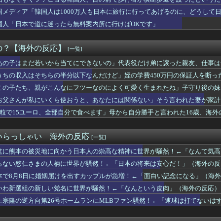
イランが握った原油の命綱！（海外の反応）
全国チェーン店の商品写真が話題になっている理由がこちら…」→「...
国メディア「韓国人は1000万人も日本に旅行に行ってあげるのに、どうして
ビアで熱唱！（海外の反応）
のを棚に上げて日本を分析
国人「日本で道に迷ったら無料案内所に行けばOKです」
抜けて綺麗な人だったら、まず臓器を狙われてると思う」男たちの警...
震度6強の地震、その時の日本の医療スタッフたちの姿をご覧くださ...
Wソックスの実況、口は禍の元【MLB】
の？【海外の反応】
[一覧]
リビオン リマスター」Switch 2版の映像に衝撃！海外フ...
あの子はまだ若いから当てにできないの」代表役だけ弟に譲った親友、仕事は
グの国日本で高級車を買うと葬儀屋さんみたいになります」
イハツミラe:sという軽自動車は世界中で販売されるべきだ！
うちの収入はそちらの半分以下なんだけど」姪の学費450万円の保証人を断っ
国人は1000万人も日本に旅行に行ってあげるのに、どうして日本...
この子たち、親がこんなにフツーなのによく可愛く生まれたね」子守り後の妹
のジャードゥーガル】7話 穏健派のオゴタイと武闘派のトルイ&#...
転手、ドローンを蹴り落とす大偉業！（海外の反応）
お父さんが私にいくら使おうと、あなたには関係ない」そう言われた妻が家計
2歳イチロー、マ軍主催のホームラン競争で柵越えを連発「現役時代...
6粒で15ユーロ、全部自分で食べます」母から自分勝手と言われた16歳、海外
外に住みたいと思っている人が少ないのは何故なんだ？母国ではみん...
の海でトランプと繋がりのある石油会社が怪しい動き？（海外の反応）
クねこをもっと愛でたい【海外の反応】
いらっしゃい 海外の反応
[一覧]
々木朗希が6回まで力投！ドジャースは劇的サヨナラ負けで泥沼7連...
盆に熊本の被災地に向かう日本人の崇高な精神に世界が騒然！←「なんて気高
リシャ】古代からのライバル関係【ポーランドボール】
グローブで見せた好フィールディングにMLBファン騒然！←「目を...
らない悠仁さまの人柄に世界が騒然！←「日本の将来は安心だ！」（海外の反
、日本で家を留守にしていたら起きることがこちら・・・」
本で8月8日に婚姻届けを出すカップルが急増！←「面白い記念になる」（海
『アジア最強の韓国サッカー、審判への性接待がバレまくる！』、『...
いわ新選組の新しい党名に世界が騒然！←「なんという皮肉」（海外の反応）
在住の日本人インフルエンサーがライブ配信中に自殺、Kポップファ...
本のこういう部分が最高なんだよ！」外国人が語る日本の魅力的に感...
上宗隆の逆方向第26号ホームランにMLBファン騒然！←「速球は打てないは
強？」吉田正尚が２戦連続マルチ＆打点！破竹の9連勝！（海外の反...
がいない女性アニメキャラといえば誰が思い浮かぶ？」