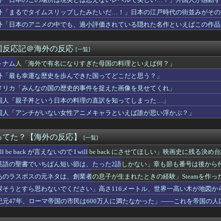
なの国の歴史的事件を捉えた画像を見せてくれ」
：村上宗隆が2戦連発の26号、160キロ攻略のポール直撃弾で首...
外「まるでタイムスリップしたみたいだ…！」日本の江戸時代の街並みがその
160kmの速球をシーズン26号ホームラン！」
・・・？【海外の反応】
外「日本のアニメの中でも、過小評価されている隠れた名作といえばこの作品
絶対に違法駐車をしない本当の理由がこちら…」→「これが正解」「...
第26号ホームランにMLBファン騒然！←「速球は打てないはずで...
 『韓国はG7先進国に登り詰めましたか？』、『韓国は既に先進国...
国反応記＠海外の反応
[一覧]
を買い支えるためにアメリカがユーロを売っているようだが？しかも...
ちらの半分以下なんだけど」姪の学費450万円の保証人を断った夫...
トナム人「海外で有名になりすぎた母国の料理といえば何？」
芝生を嗅いだ瞬間、悩みゼロだった10歳の土曜の朝に戻される」完...
外「最も幸運な歴史を歩んできた国ってどこだと思う？」
日本の“おまかせ”定食がこれ」
メリカ「みんなの国の歴史的事件を捉えた画像を見せてくれ」
まで獲るのか」上田綺世、トルコ名門が巨額の正式オファー！現地サ...
000年代のホンダシビックは手頃で燃費も良く楽しいクルマだった...
国人「親子丼という日本の料理の直訳を知ってしまった…」
がって、ナチスの亡霊が見つかる（海外の反応）
国人「アンチがいない女性アニメキャラといえば誰が思い浮かぶ？」
防戦でチームを逆転勝利に導く2試合連続の26号 161キロの高...
点込みで愛するRPG」の議論が物議！海外ファン「AIがひどくて...
ァビョる韓国人、目の前で歩行者が横断歩道を渡ったというだけで車...
ってた？【海外の反応】
[一覧]
田のレッドソックス、6月25日以降の成績【MLB】
用鉄板が水と蒸気で鏡のようにピカピカに「味が全部流れていく！」...
’ll be back が言えないので I will be back にさせてほしい」映画史に
6話に『我が闘争』が映ってる！？【海外の反応】
英語の聖書でいちばん短い節は、たった2語しかない」章も節も番号は後から
女性逮捕！ソウルで夜中一人ゴルフクラブ振り回し暴れた理由」
あのラスボスの元ネタは、創業者の息子が生まれたときの経験」Steamを作っ
で日本代表を応援する中国人に一言いいたい」 中国人「賞賛を惜し...
生観変わった、みんなの歴代アニメTOP3を教えて」
探そうとすら思わないでください」高さ116メートル、世界一高い木が地図か
「日本の白バイ隊員、人間やめてる」
紀元47年、ローマ帝国の市民は600万人に満たなかった」——これを帝国の
上宗隆の２試合連続のポール直撃第26号に海外大興奮！（海外の反...
わ」2026年夏アニメ海外人気ランキング（5週目）