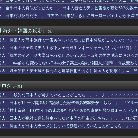
外「日本なんて行くんじゃなかった…」 日本を知ってしまったディズニー信
の甲子園で意外に今年から初めて許可された事」
外「全部日本の真似だったのか…」 日本の普通のテレビ番組が最新SNSの数
 『なんで核を作るのにアメリカの同意が必要なのか？』、『許可な...
いから当てにできないの」代表役だけ弟に譲った親友、仕事は全部こ...
州「日本だけ反則だろ…」 世界の『日本びいき』にヨーロッパ全土から不満
を口にするほど悪化することがある」精神科の現場が語る̶...
ルの娘チェ・ジュニ、祖母に関するデマに「家族全員が激怒中」と警告
鬱 海外・韓国の反応
[一覧]
「日本のこの駅、電車が来る音がおかしい」
地に向かう日本人の崇高な精神に世界が騒然！←「なんて気高いんだ...
国人「韓国人が日本旅行で一番美味しいと感じた日本料理がこちらです‥」→
」アーセナルがギマランイスを獲得して海外大騒ぎ！（海外の反応）
国人「日本の甲子園で美人すぎる女子高校生マネージャーが見つかり話題に！
日本旅行で一番美味しいと感じた日本料理がこちらです‥」→「極上...
イナ戦争で大儲け！（海外の反応）
国人「韓国のイメージ失墜は免れないのか？2011〜12年の国際試合におけ
共の場での騒音がなくて清々しかったが、なぜイギリスでは騒音を許...
る‥」
国人「30年前から変わらない日本の女子高生の姿に韓国人が衝撃！何故変わ
市首相は円安の深刻さを理解できないので、日米協調為替介入のため...
か？」
国人「織田信長の安土城の復元図と建築技術の高さに韓国人が衝撃！」→「当
ミョン政府とワンチーム」と主張するチョン・ウォンオ候補に、オ・...
上宗隆、100マイルのシンカーを逆方向に・・・2戦連発の26号...
まの人柄に世界が騒然！←「日本の将来は安心だ！」（海外の反応）
クログ
[一覧]
な歴史を歩んできた国ってどこだと思う？」
リーグ開幕戦で記録した歴代最多観客数がこちら…」→「Kリーグと...
国人「一般的な日本人が考えていることがこちら…」→「えっ？？？？？？？
tflixでは韓国が大人気なのに、Kポップは人気がなくなって...
応
国人「日本がJリーグ開幕戦で記録した歴代最多観客数がこちら…」→「Kリーグ
まで気が気じゃない…平沢乙は3つ巴の激戦、釜山北区甲ではハ・ジ...
「引退する審判の前で、選手が急に服を脱ぎ出した」
国人「村上宗隆、100マイルの速球を打ち砕く2試合連発26号ソロホームラン！
力投＆大谷の決勝内野安打でドジャースが連敗ストップ！←「我々は...
応
国人「日本人が絶対に違法駐車をしない本当の理由がこちら…」→「これが正解
子園で美人すぎる女子高校生マネージャーが見つかり話題に！」→「...
国人「韓国人が日本のラーメンについて勘違いしていることがこちら…」→「
日本人が韓国人をうらやましいと感じる理由がこちら・・・」
婚姻届けを出すカップルが急増！←「面白い記念になる」（海外の反...
乗り込む、地面すれすれのスポーツカー「速いのか？いいえ。広いの...