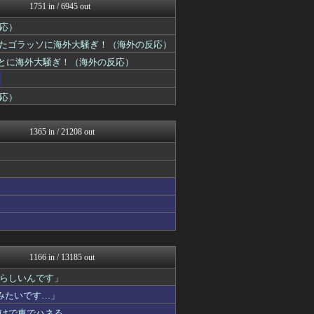
Red4 海外の反応まとめ
1751 in / 6945 out
海外の反応スポーツ
応）
ニチカン！
まるっと翻訳
たゴラッソに海外大騒ぎ！（海外の反応）
世界の憂鬱 海外・韓国の反...
ことに海外大騒ぎ！（海外の反応）
世界はグーチョキパー
コリアル
ボールパーク速報 海外の反...
反応）
海外トークログ
あにめりあ –...
HANO-K
1365 in / 21208 out
海外の万国反応記＠海外の反...
フロムOverSS
海外の反応 お隣速報
ポーランドボール 翻訳
感動日本
ニチカン！
みんな知ってた？【海外の反...
ハウメニージャパン！
ガラパゴスジャパン - 海...
私が悪いの？【海外の反応】
1166 in / 13185 out
ハナミズキの韓国ブログ[海...
いらしいんです」
ボールパーク速報 海外の反...
世界の憂鬱 海外・韓国の反...
るみたいです…」
こんなニュースにでくわした
けで車でハネる