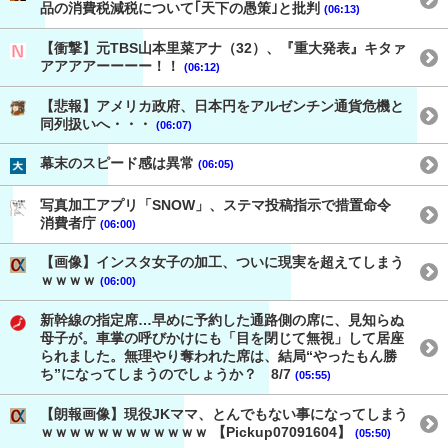
品の消費税減税について｢天下の愚策｣と批判
(06:13)
【衝撃】元TBS山本里菜アナ（32）、『重大発表』キタァ
アアアアーーーー！！
(06:12)
【悲報】アメリカ政府、日本円をアルゼンチン通貨危機と
同列扱いへ・・・
(06:07)
幕末のスピード感は異常
(06:05)
写真加工アプリ「SNOW」、ステマ投稿指示で措置命令
消費者庁
(06:00)
【画像】インスタ女子の加工、ついに現実を超えてしまう
ｗｗｗｗ
(06:00)
新幹線の指定席…早めに予約した通路側の席に、見知らぬ
母子が。車掌の呼びかけにも「目を閉じて無視」して居座
られました。無理やり奪われた席は、結局“やったもん勝
ち”になってしまうのでしょうか？ 8/7
(05:55)
【朗報画像】現役JKママ、とんでもない事になってしまう
ｗｗｗｗｗｗｗｗｗｗｗｗ 【Pickup07091604】
(05:50)