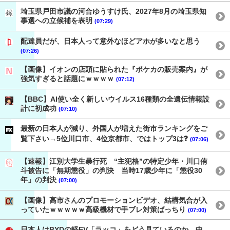
埼玉県戸田市議の河合ゆうすけ氏、2027年8月の埼玉県知
事選への立候補を表明
(07:29)
配達員だが、日本人って意外なほどアホが多いなと思う
(07:26)
【画像】イオンの店頭に貼られた『ポケカの販売案内』が
強気すぎると話題にｗｗｗｗ
(07:12)
【BBC】AI使い全く新しいウイルス16種類の全遺伝情報設
計に初成功
(07:10)
最新の日本人が減り、外国人が増えた街市ランキングをご
覧下さい→5位川口市、4位京都市、ではトップ3は❓
(07:06)
【速報】江別大学生暴行死 “主犯格”の特定少年・川口侑
斗被告に「無期懲役」の判決 当時17歳少年に「懲役30
年」の判決
(07:00)
【画像】高市さんのプロモーションビデオ、結構気合が入
っていたｗｗｗｗｗ高級機材で手ブレ対策ばっちり
(07:00)
日本人はBYDの軽EV「ラッコ」をどう見ているのか―中