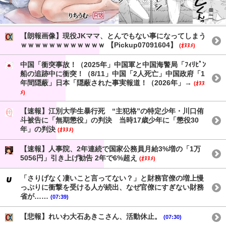
【朗報画像】現役JKママ、とんでもない事になってしまう
ｗｗｗｗｗｗｗｗｗｗｗｗ 【Pickup07091604】
(ｵﾇﾇﾒ)
中国「衝突事故！（2025年」中国軍と中国海警局「ﾌｨﾘﾋﾟﾝ
船の追跡中に衝突！（8/11」中国「2人死亡」中国政府「1
年間隠蔽」日本「隠蔽された事実報道！（2026年」→
(ｵﾇﾇ
ﾒ)
【速報】江別大学生暴行死 “主犯格”の特定少年・川口侑
斗被告に「無期懲役」の判決 当時17歳少年に「懲役30
年」の判決
(ｵﾇﾇﾒ)
【速報】人事院、2年連続で国家公務員月給3%増の「1万
5056円」引き上げ勧告 2年で6%超え
(ｵﾇﾇﾒ)
「さりげなく凄いこと言ってない？」と財務官僚の増上慢
っぷりに衝撃を受ける人が続出、なぜ官僚にすぎない財務
省が……
(07:39)
【悲報】れいわ大石あきこさん、活動休止。
(07:30)