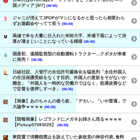
国メディア [8/7]
(06:55)
ジャニが消えてJPOPがマシになるかと思ったら相変わら
ずお遊戯会やってて笑う
(06:44)
高値で米を大量に仕入れた米卸大手、米価下落によって決
算が凄まじいことになっている模様
(06:40)
国産初、遠隔監視型の自動運転トラクター…クボタが来春
に発売！
(06:38)
日経社説、入管庁の永住許可厳格化を猛批判「永住外国人
の生活保護受給をなくす目的、外国人の意欲をそがないか
懸念」「外国人を一時的な労働力ではなく、処遇改善など
で定着を後押しすべき」
(06:35)
【画像】あのちゃんの後ろ姿、「デカい」「いや普通」で
大論争ｗｗｗｗ
(06:30)
【朗報画像】レゴランドにメガネお姉さん現るｗｗｗｗ
【Pickup07093028】
(06:20)
衆院選で消費税廃止を訴えていた参政党の神谷代表､食料