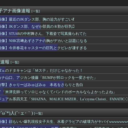
公式からの注意喚起、ヤフートップに掲載される
じはる(34)、ブツブツ加工で大暴れww身体はめっちゃいいの...
シンガーソングライター、グラビアが可愛すぎるwwww“虫博士”...
女子アナ画像速報
[一覧]
タク歴3ヶ月僕、金と肉体の限界を迎える
画像】最近のJKダンス部、胸の迫力がすごい💃
くってるOLの尻wwwwww
8伊藤百花さん、CMオファーが殺到！CM女王になるらしい？【い...
画像】JKダンス部、なぜか部員の８割が巨乳🫪
も！山﨑天、ギターをかき鳴らし開会宣言！！！【閃光ライオット2...
画像】STU48の中村舞さん、下着姿で写真撮られてた
紗耶バーイベに出演してヲタイジり「やさしい世界のBEYOOOO...
画像】NHK宮﨑あずさアナの胸がデカいと話題になる
さん(25)、下着姿であたシコが止まらない
ら推し活ゾーンへ」バスタ新宿～海浜幕張間の高速バスが運行スター...
画像】今井春花キャスターの巨乳とクビレが凄すぎる
ceの『ポップミュージック』とかいう曲
刊ジャイアンツ公式、重大告知！
め速報
[一覧]
.A.T.u.のドタキャンは「Ｍステ」だけじゃなかった！
カナ山口、アジカン後藤「BUMPが邦ロックを一変させた」
衝撃】きゃりーぱみゅぱみゅ 本名をさらりと告白
イ「米津玄師ってソロじゃなくてバンドのボーカルならよかったよね」
ュアル系四天王「SHAZNA、MALICE MIZER、La’cryma Christi、FANATIC
ω`*)人(´･ェ･｀)
[一覧]
画像】顔もいい爆乳現役女子大生、水着グラビアの破壊力がヤバイwwwwwwww
ンを大胆披露！！！