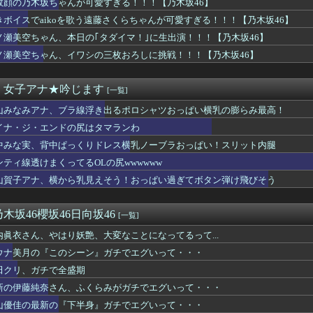
敗顔の乃木坂ちゃんが可愛すぎる！！！【乃木坂46】
偏差値30台の高校に入学した結果ｗｗｗｗｗｗｗｗｗｗ
きボイスでaikoを歌う遠藤さくらちゃんが可愛すぎる！！！【乃木坂46】
中ぱっくりドレス横乳ノーブラおっぱい！スリット内腿
成功者になれた…｢とんねるず｣｢おニャン子｣｢AKB｣とヒッ...
ノ瀬美空ちゃん、本日の｢タダイマ！｣に生出演！！！【乃木坂46】
全公演違うのか... 三期生ライブ愛知公演、終演後の様子・レ...
ノ瀬美空ちゃん、イワシの三枚おろしに挑戦！！！【乃木坂46】
uddiesに刺さる... わこち、この姿はまさか・・・
HAZNA、MALICE MIZER、La’...
のグッズ、完売してるぞ・・・
・女子アナ★吟じます
[一覧]
ETAL（9回）はサマーソニックのレギュラー出演者の中で2番...
山みなみアナ、ブラ線浮き出るポロシャツおっぱい横乳の膨らみ最高！
朗読劇」ヴィジュアル撮影！！【GIF動画あり】
食い込み水着で100cmヒップを大胆露出wwwww「週刊SP...
イナ・ジ・エンドの尻はタマランわ
たと思ってたあのYouTuber、今こんなことになってるｗｗ...
中みな実、背中ぱっくりドレス横乳ノーブラおっぱい！スリット内腿
IOHAZARD 30th ANNIVERSARY」コ...
、ネットの「年内死ぬ」報道に苦笑wwwwww
ンティ線透けまくってるOLの尻wwwwww
ラドル、IV出さない問題がヤバいwwwwww
山賀子アナ、横から乳見えそう！おっぱい過ぎてボタン弾け飛びそう
イドルさん、暑すぎてエロ衣装でライブしてしまうｗｗｗ
iesから注意喚起←実は...
しのバイト、命懸けすぎて誰もやらない…その理由がこれｗｗｗｗ
木坂46櫻坂46日向坂46
[一覧]
ングアプリで女にしつこいって言われた結果・・・・・・
内眞衣さん、やはり妖艶、大変なことになってるって...
義、「自分はこんなに人気があったのか」デビュー50年後に海外で...
、馬乗り姿で気品がハンパないｗｗｗｗ
ウナ美月の『このシーン』ガチでエグいって・・・
ラミーツ、こんなぎ加入である変化が...【公開収録レポ】
田クリ、ガチで全盛期
ペロペロ事件で客層悪化...10％オフにして更にカオスwww...
新の伊藤純奈さん、ふくらみがガチでエグいって・・・
がパイ●ン披露？！マジでやってて草wwww
読劇」ヴィジュアル撮影！！【GIF動画あり】
山優佳の最新の『下半身』ガチでエグいって・・・