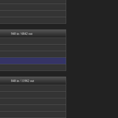
今日速2ch
アイドル・女子アナ★吟じま...
AKB48タイムズ（AKB...
日向坂46まとめもり～
櫻坂46まとめもり～
V系まとめ速報
日向坂46まとめもり～
940 in / 6842 out
べビメタだらけの・・・
アナきゃぷ速報
もきゅ速(*´ω`*)人(...
GOSSIP速報
BABYMETAL TIM...
GOSSIP速報
GOSSIP速報
じわ速 芸能ニュースまとめ
櫻坂46まとめもり～
GOSSIP速報
848 in / 11962 out
今日速2ch
音まとめ
GOSSIP速報
櫻坂46まとめもり～
GOSSIP速報
GOSSIP速報
アナきゃぷ速報