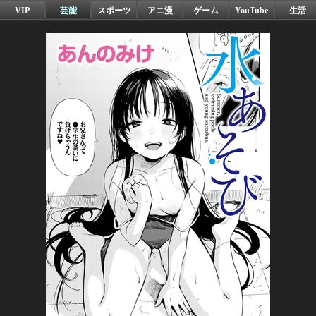
VIP
芸能
スポーツ
アニ漫
ゲーム
YouTube
生活