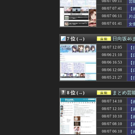
08/07 09:11
芸
08/07 07:58
【議論】森平麗心
08/07 07:41
【
08/07 07:57
【動画】あたシコ女
08/07 07:45
【日向坂46】大
08/07 06:11
片
08/07 07:41
【画像】オンライ
08/07 01:41
女
08/07 07:40
一ノ瀬美空ちゃ
08/07 07:19
【画像】元NMB
08/07 07:05
【画像】書道甲
7 位 (→)
日向坂46
08/07 07:00
【櫻坂46】日向
08/07 07:00
08/07 12:05
【日向坂46】ま
【
08/07 07:00
【朗報】爆胸の気
08/06 21:10
【
08/07 06:58
≠ME『313,813
08/06 16:53
【
08/07 06:18
【質問】ゴール
08/07 06:11
片山さつき（67
08/06 12:08
【
08/07 06:10
【画像】女優・
08/05 21:27
【日
08/07 06:08
【生尻画像】元NM
08/07 05:58
佐久間宣行『（
08/07 05:00
アイナ・ジ・エ
8 位 (→)
まとめ芸
08/07 05:00
田﨑さくらアナ
08/07 14:10
08/07 04:10
【画像】NHKに
【
08/07 04:05
【衝撃】きゃり
08/07 12:10
【
08/07 02:40
矢田萌華ちゃん
08/07 10:10
【
08/07 02:10
【画像】橋本マ
08/07 02:00
福戸あやアナ 
08/07 08:10
【
08/07 01:41
女優・南沙良（２
08/07 06:10
【
08/07 01:40
今回もパテレの概