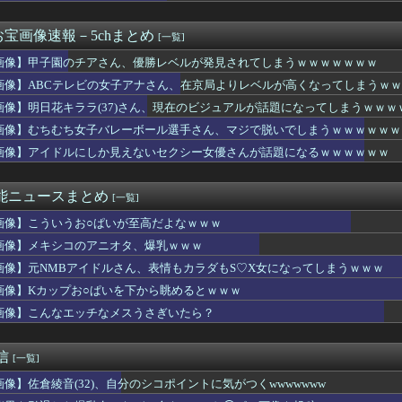
、本日の｢タダイマ！｣に生出演！！！【乃木坂46】
バー＆OGがラヴィット出演へ！！！
宝画像速報－5chまとめ
[一覧]
イラちゃん、服着てても完熟に仕上がるｗｗｗｗｗｗｗｗｗｗｗｗｗｗ
ノースリーブ！！
画像】甲子園のチアさん、優勝レベルが発見されてしまうｗｗｗｗｗｗｗ
お腹もお尻も顔もお母さん過ぎるグラビアアイドルが発見される
画像】ABCテレビの女子アナさん、在京局よりレベルが高くなってしまうｗ
花キャスターの巨乳とクビレが凄すぎる
コのアニオタ、爆乳ｗｗｗ
画像】明日花キララ(37)さん、現在のビジュアルが話題になってしまうｗｗｗ
、ヒルナンデス見せたデカケツがそそる
画像】むちむち女子バレーボール選手さん、マジで脱いでしまうｗｗｗｗｗｗ
ルにしか見えないセクシー女優さんが話題になるｗｗｗｗｗｗ
画像】アイドルにしか見えないセクシー女優さんが話題になるｗｗｗｗｗｗ
ジューシー二の腕、ガチでエグいって・・・
舟88円（各店先着88名限定）
ク美人さん、また我々を欺く」←海外でも流行りだした結果がこちら...
芸能ニュースまとめ
[一覧]
菜アナが巨乳をキンプリに見せつけてしまう
爆乳女、なぜか今もSNSでお◯ぱい画像を投稿！
画像】こういうお○ぱいが至高だよなｗｗｗ
と「定員」を間違えるガチでヤバいやつ、ネット上に多すぎる ← ...
画像】メキシコのアニオタ、爆乳ｗｗｗ
ビキニ女子をタイプ別に並べてみた結果ｗｗｗｗｗｗ
のぶってえ下半身ガチでエグいって・・・
画像】元NMBアイドルさん、表情もカラダもS♡X女になってしまうｗｗｗ
、ブラ線浮き出るポロシャツおっぱい横乳の膨らみ最高！
画像】Kカップお○ぱいを下から眺めるとｗｗｗ
人・多田成美アナの胸元から中身が見えてしまう
画像】こんなエッチなメスうさぎいたら？
士・吉井明子、45歳で見せたビキニ姿がHすぎる
帆アナ、白いポロシャツから乳房が飛び出してしまうｗｗｗｗｗｗｗ
カン後藤「BUMPが邦ロックを一変させた」
通信
[一覧]
袖口からインナーチラ見え！！【GIF動画あり】
コールミー)」のメンバーがBABYMETAL「ギミチョコ」を...
画像】佐倉綾音(32)、自分のシコポイントに気がつくwwwwwww
でデカいってwwwww(画像あり)