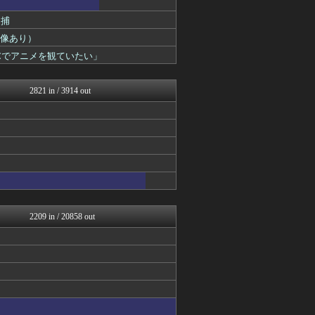
乃木坂46まとめ 乃木りん...
逮捕
アナ速‐女子アナ画像速報
日向坂46まとめもり～
画像あり）
mashlife通信
Cでアニメを観ていたい」
坂道情報通～乃木坂46まと...
じわ速 芸能ニュースまとめ
女子アナお宝画像速報－5c...
2821 in / 3914 out
櫻坂46まとめもり～
日向坂46まとめもり～
お～い！お宝
乃木坂46まとめ 乃木りん...
AKB48タイムズ（AKB...
mashlife通信
まとめ芸能＠美女画像まとめ...
もきゅ速(*´ω`*)人(...
乃木坂46まとめ 乃木りん...
アイドル・女子アナ★吟じま...
2209 in / 20858 out
アナきゃぷ速報
まとめ芸能＠美女画像まとめ...
V系まとめ速報
坂道情報通～乃木坂46まと...
まとめ芸能＠美女画像まとめ...
アナきゃぷ速報
mashlife通信
坂道情報通～乃木坂46まと...