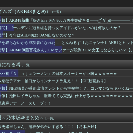
乗員、ドスケベDVDで限界露出してしまうwwwww小山玲奈、...
りのプロアイドル田村真佑ちゃん！！！【乃木坂46】
タイムズ（AKB48まとめ）
[一覧]
プお○ぱいを下から眺めるとｗｗｗ
や飛行機の乗り方がわからない奴 ← こいつｗｗｗｗｗｗｗｗｗｗ
報】AKB48新曲『好きish』MV 800万再生突破キタ━━(((ﾟ∀ﾟ)))━━━━
さん、アドリブで相手役俳優の手を取りお胸に押し当てる（画像あり...
KB48 68thシングル】
質問】ゴールデンに冠番組を持つ女アイドルがいないのは何故なのか？
ー女優・三浦恵理子、全裸ナマ乳がHすぎる
疑問】今年はAKB48は@JAM出ないのかな？
リカハーフ美女、水着グラビアが大迫力すぎるwwwwww美澄衿依...
8次結果...ついに長嶋に1完売がつく！！！
任を取らないから成功者になれた…｢とんねるず｣｢おニャン子｣｢AKB｣とヒ
KB48は@JAM出ないのかな？
衝撃】AKB48伊藤百花さん、CMオファーが殺到！CM女王になるらしい？【
エッチなメスうさぎいたら？
うか（元・小倉優香）が水着グラビア復帰ｗｗｗｗｗ
ノースリニットの巨乳、横乳、脇！！【GIF動画あり】
気になる噂
[一覧]
ノースリーブ！！
ーハ初「Ｎｉｎｊａラーメン」の日本人オーナーが巨胸ｗｗｗｗｗｗ
塚瑶季×乃木坂46井上和、まさかの裏話・・・
神ボディをご覧くださいwwwww小倉ゆうか、「FRIDAY」...
木奈穂子アナ 袖口からインナーチラ見え！！【GIF動画あり】
女がお○ぱい強調しすぎなんだけどｗｗｗ
速報】NHK職員が番組出演タレントから性被害！？←コレマジならヤバくね
「けんぱなぱっぱぱん！」 ← けん玉やる気無さすぎて草ｗｗｗｗ...
イラちゃん、服着てても完熟に仕上がるｗｗｗｗｗｗｗｗｗｗｗｗｗｗ
画像】池田レイラちゃん、服着てても完熟に仕上がるｗｗｗｗｗｗｗｗｗｗｗ
ひかる推し、これには大歓喜
岡恵麻アナ ノースリーブ！！
ってソロじゃなくてバンドのボーカルならよかったよね」
の腕、まさか・・・【石塚瑶季 SHOWROOM】
チリポーターさん、阿波踊りでワキ祭り
～乃木坂46まとめ～
[一覧]
女優の椛島光(浅倉唯)、2nd写真集の発売決定！！！「仮面ライ...
保史緒里ちゃん、浴衣が似合いすぎる！！！【乃木坂46】
ぎだすゲーム配信者の美少女がエロすぎるｗｗｗ
さかの楽曲も披露！『三期生LIVE』愛知公演のレポがこちら