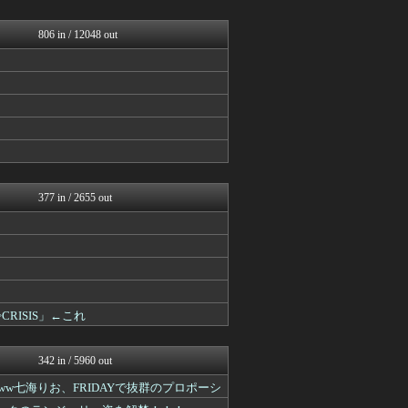
日向坂46まとめ速報
GOSSIP速報
もきゅ速(*´ω`*)人(...
806 in / 12048 out
V系まとめ速報
アイドル・女子アナ★吟じま...
AKB48タイムズ（AKB...
櫻坂46まとめもり～
℃-ute派なんday
お～い！お宝
AKB48タイムズ（AKB...
℃-ute派なんday
日向坂46まとめ速報
377 in / 2655 out
◇CRISIS」←これ
342 in / 5960 out
w七海りお、FRIDAYで抜群のプロポーシ