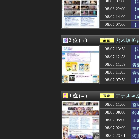
08/07 07:00
【
08/07 12:38
【画像】STU4
08/07 12:30
吉田クリ、ガチ
08/06 22:00
【
08/07 12:29
上國料萌衣ちゃ
08/06 14:00
【
08/07 12:19
囁きボイスでai
08/06 07:00
08/07 12:19
【画像】こうい
【
08/07 12:10
【画像】二階堂
08/07 12:05
【日向坂46】今
2 位 (→)
乃木坂46
08/07 12:05
【衝撃】ワイの
08/07 12:05
【日向坂46】オシャ
08/07 13:58
【
08/07 12:05
t.A.T.u.の
08/07 12:58
【
08/07 12:05
【画像】明日花キ
08/07 12:00
【急募】「みん
08/07 11:58
青
08/07 12:00
【日向坂46】こ
08/07 11:03
青
08/07 12:00
櫻坂46、ある番
08/07 07:58
【
08/07 12:00
たまったギター
08/07 12:00
最新の伊藤純奈
08/07 11:58
青葉坂46、各
3 位 (→)
アナきゃ
08/07 11:30
ドーハ初「Ｎｉ
08/07 11:26
鈴木奈穂子アナ 
08/07 11:00
宮
08/07 11:26
【速報】NHK
08/07 08:00
鈴
08/07 11:18
【画像】NHK宮
08/07 11:05
08/07 05:00
【画像】むちむ
田
08/07 11:03
青葉坂46さん、
08/07 02:00
福
08/07 11:00
宮﨑あずさアナ
08/06 23:01
河
08/07 11:00
影山優佳の最新