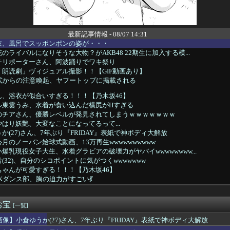
最新記事情報 - 08/07 14:31
衣、風呂でスッポンポンの姿が・・・
のライバルになりそうな大物？がAKB48 22期生に加入する模...
チリポーターさん、阿波踊りでワキ祭り
朗読劇」ヴィジュアル撮影！！【GIF動画あり】
公式からの注意喚起、ヤフートップに掲載される
ん、浴衣が似合いすぎる！！！【乃木坂46】
ル東雲うみ、水着が食い込んだ横尻がHすぎる
のチアさん、優勝レベルが発見されてしまうｗｗｗｗｗｗｗ
はり妖艶、大変なことになってるって...
か(27)さん、7年ぶり『FRIDAY』表紙で神ボディ大解放
月のノーバン始球式動画、13万再生wwwwwwwwww
爆乳現役女子大生、水着グラビアの破壊力がヤバイwwwwwwww...
(32)、自分のシコポイントに気がつくwwwwwww
ゃんが可愛すぎる！！！【乃木坂46】
Kダンス部、胸の迫力がすごい💃
レビの女子アナさん、在京局よりレベルが高くなってしまうｗｗｗｗ...
曲『好きish』MV 800万再生突破キタ━━(((ﾟ∀ﾟ...
お宝
このシーン』ガチでエグいって・・・
[一覧]
(23)さん、ありふれた普通の美少女になる
画像】小倉ゆうか(27)さん、7年ぶり『FRIDAY』表紙で神ボディ大解放
ス部、なぜか部員の８割が巨乳🫪