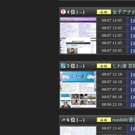
08/07 10:59
一ノ瀬美空ちゃん
08/07 10:52
【櫻坂46】メン
4 位 (→)
女子アナお
08/07 10:34
【画像】池田レ
08/07 10:34
吉岡恵麻アナ 
08/07 14:05
【
08/07 10:30
【画像】お胸も
08/07 13:05
【
08/07 10:28
【画像】今井春
08/07 12:05
08/07 10:19
【画像】メキシ
【
08/07 10:10
【画像】めるる
08/07 11:05
【
08/07 10:05
【画像】アイド
08/07 10:05
【
08/07 10:00
清宮レイの肉厚
08/07 09:39
明日の銀だこ、1
08/07 09:39
【画像】 「マス
5 位 (→)
じわ速 
08/07 09:38
【画像】石渡花
08/07 09:11
芸能界を引退した
08/07 12:19
【
08/07 09:07
【悲報】「店員」
08/07 10:19
【
08/07 09:05
【画像】7人の
08/07 07:19
08/07 09:00
寺田蘭世、最新
【
08/07 09:00
森山みなみアナ
08/07 00:19
【
08/07 08:36
【画像】TBS新
08/06 23:19
【
08/07 08:10
【画像】気象予報
08/07 08:05
【画像】飯尾夏
08/07 08:05
サカナ山口、アジ
6 位 (→)
mashlife
08/07 08:00
鈴木奈穂子アナ 
08/07 08:00
「≠ME(ノットイ
08/07 13:41
【
08/07 08:00
筒井あやめ、ガチ