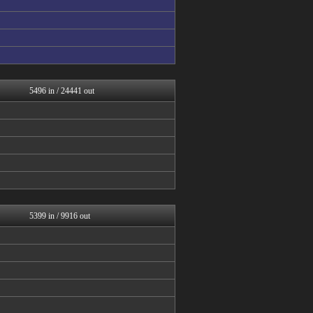
アナ速‐女子アナ画像速報
乃木通 乃木坂46櫻坂46...
℃-ute派なんday
坂道情報通～乃木坂46まと...
じわ速 芸能ニュースまとめ
まとめ芸能＠美女画像まとめ...
日向坂46まとめ速報
5496 in / 24441 out
今日速2ch
日向坂46まとめもり～
V系まとめ速報
女子アナお宝画像速報－5c...
ミーハー総研（ミーハー総合...
日向坂46まとめもり～
櫻坂46まとめもり～
音まとめ
乃木通 乃木坂46櫻坂46...
乃木坂46まとめ 乃木りん...
5399 in / 9916 out
芸能人の気になる噂
芸能人の気になる噂
芸能人の気になる噂
アナ速‐女子アナ画像速報
女子アナお宝画像速報－5c...
乃木坂46まとめ 乃木りん...
アナきゃぷ速報
乃木通 乃木坂46櫻坂46...