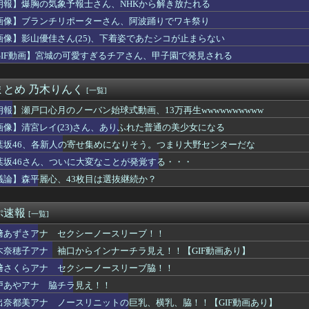
朗報】爆胸の気象予報士さん、NHKから解き放たれる
8の中村舞さん、下着姿で写真撮られてた
で全盛期
画像】ブランチリポーターさん、阿波踊りでワキ祭り
ん、留学中にマックのバイトに応募するも書類選考で落とされてしまう
画像】影山優佳さん(25)、下着姿であたシコが止まらない
koを歌う遠藤さくらちゃんが可愛すぎる！！！【乃木坂46】
うお○ぱいが至高だよなｗｗｗ
GIF動画】宮城の可愛すぎるチアさん、甲子園で発見される
ふみ、映画の濡れ場で乳首丸出し
回はお手頃価格？日向坂46とBEAMSのコラボが決定！！
まとめ 乃木りんく
[一覧]
パッパ、会社でナンバーツーになった結果ｗｗｗｗｗｗｗｗｗｗ
レすぎる... BEAMSコラボ、今回もｷﾀ━━━━(ﾟ∀...
朗報】瀬戸口心月のノーバン始球式動画、13万再生wwwwwwwwww
ドタキャンは「Ｍステ」だけじゃなかった！
画像】清宮レイ(23)さん、ありふれた普通の美少女になる
ララ(37)さん、現在のビジュアルが話題になってしまうｗｗｗｗ...
な仕事帰りに家で何してんの？」←これ・・・・
葉坂46、各新人の寄せ集めになりそう。つまり大野センターだな
れには事務所スタッフも慌ててそう・・・
葉坂46さん、ついに大変なことが発覚する・・・
組予告に名前が！！！
議論】森平麗心、43枚目は選抜継続か？
マガジンどうしてる？ 音まとめアーカイブ
さん、ふくらみがガチでエグいって・・・
新人の寄せ集めになりそう。つまり大野センターだな
ぷ速報
[一覧]
ｎｊａラーメン」の日本人オーナーが巨胸ｗｗｗｗｗｗ
袖口からインナーチラ見え！！【GIF動画あり】
﨑あずさアナ セクシーノースリーブ！！
職員が番組出演タレントから性被害！？←コレマジならヤバくねーか？
木奈穂子アナ 袖口からインナーチラ見え！！【GIF動画あり】
﨑あずさアナの胸がデカいと話題になる
ち女子バレーボール選手さん、マジで脱いでしまうｗｗｗｗｗｗｗ
﨑さくらアナ セクシーノースリーブ脇！！
ついに大変なことが発覚する・・・
戸あやアナ 脇チラ見え！！
 セクシーノースリーブ！！
出奈都美アナ ノースリニットの巨乳、横乳、脇！！【GIF動画あり】
の『下半身』ガチでエグいって・・・