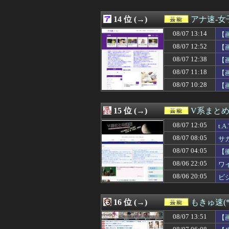
08/06 16:53
【日向坂46】
08/06 16:50
【画像】元AKBこ
08/06 16:45
14 位 (→)
【画像】超清楚系
アナ速‐
08/06 16:05
地下アイドルヲ
08/07 13:14
【
08/06 16:00
パンティ線透けま
08/06 15:53
08/07 12:52
【衝撃】AKB4
【
08/06 15:32
【櫻坂46】映像
08/07 12:38
【
08/06 15:27
岡村ほまれ、江口
08/07 11:18
【
08/06 14:00
【画像】影山優佳
08/06 13:04
【朗報】「新宿か
08/07 10:28
【
08/06 12:44
Juice=Jui
08/06 12:08
【日向坂46】月
15 位 (→)
V系まと
08/07 12:05
t
08/07 08:05
サ
08/07 04:05
【
08/06 22:05
ワ
08/06 20:05
ビジ
16 位 (→)
もきゅ速(*´
08/07 13:51
【
ョ