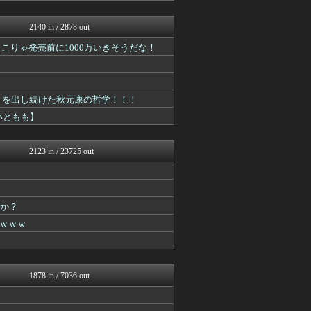
もきゅ速(*´ω`*)人(...
坂道情報通～乃木坂46まと...
2140 in / 2878 out
じわ速 芸能ニュースまとめ
━!! こりゃ発売前に1000万いきそうだな！
今日速2ch
mashlife通信
まとめ芸能＠美女画像まとめ...
もきゅ速(*´ω`*)人(...
乃木坂46まとめ 乃木りん...
ットを出し続けた秋元康の哲学！！！
AKB48タイムズ（AKB...
いともも】
じわ速 芸能ニュースまとめ
mashlife通信
アナきゃぷ速報
2123 in / 23725 out
アナきゃぷ速報
日向坂46まとめもり～
もきゅ速(*´ω`*)人(...
じわ速 芸能ニュースまとめ
ーか？
℃-ute派なんday
mashlife通信
ｗｗｗ
櫻坂46まとめもり～
V系まとめ速報
日向坂46まとめもり～
お～い！お宝
1878 in / 7036 out
もきゅ速(*´ω`*)人(...
じわ速 芸能ニュースまとめ
日向坂46まとめ速報