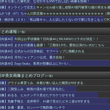
能界を引退した爆乳女、なぜか今もSNSでお◯ぱい画像を投稿！
、43枚目は選抜継続か？
画像】オンラインで注文とキャンセル繰り返し総額43億円被害32歳の美女を
襲来wwwwwwwwwwwwww
田美月さん、このグループを牛耳れそう...
山さつき（67）ちゃんの防災服ｗｗｗｗｗｗｗｗｗｗｗｗｗｗｗｗｗｗｗ（
ンで注文とキャンセル繰り返し総額43億円被害32歳の美女を逮捕
優・南沙良（２４）「私は陰キャ。人と話したくないので家に引きこもってP
ん、イワシの三枚おろしに挑戦！！！【乃木坂46】
アイドルさん、表情もカラダもS♡X女になってしまうｗｗｗ
子園とかいうお○ぱい見放題の大会ｗｗｗｗｗｗｗ
まとめ速報
[一覧]
坂46大田美月、この四期生らと交流がある模様
さかの事実が... 正源司陽子、あのトラブルについて言及
日向坂46】今回はお手頃価格？日向坂46とBEAMSのコラボが決定！！
象予報士さん、NHKから解き放たれる
日向坂46】まさかの楽曲も披露！『三期生LIVE』愛知公演のレポがこちら
』 櫻坂46『251,590』←これ
日向坂46】公式からの注意喚起、ヤフートップに掲載される
デンに冠番組を持つ女アイドルがいないのは何故なのか？
）ちゃんの防災服ｗｗｗｗｗｗｗｗｗｗｗｗｗｗｗｗｗｗｗ（画像あ...
日向坂46】月刊ジャイアンツ公式、重大告知！
夏菜、ロンハーで無防備パンチラ
向坂46】Zepp Osaka、客席が想像以上にヤバい…
B48原かれん、衝撃の限界露出wwwww1st写真集でパール...
井上和に対して）あの子売れますよ』
ンドの尻はタマランわ
能＠美女画像まとめブログ
[一覧]
 セクシーノースリーブ脇！！
出た仙台育英の野球部JKマネージャー、ガチで可愛いぞ
画像】グラドル東雲うみ、水着が食い込んだ横尻がHすぎる
ーぱみゅぱみゅ 本名をさらりと告白
画像】二階堂ふみ、映画の濡れ場で乳首丸出し
の瞳が綺麗すぎて吸い込まれる！！！【乃木坂46】
画像】めるる、ヒルナンデス見せたデカケツがそそる
ナミ、自宅の風呂場でHなパンティ姿を見せつける
脇チラ見え！！
画像】気象予報士・吉井明子、45歳で見せたビキニ姿がHすぎる
４）「私は陰キャ。人と話したくないので家に引きこもってPCでア...
画像】女優・夏菜、ロンハーで無防備パンチラ
要欄が凄すぎるｗｗｗ 【乃木坂46】