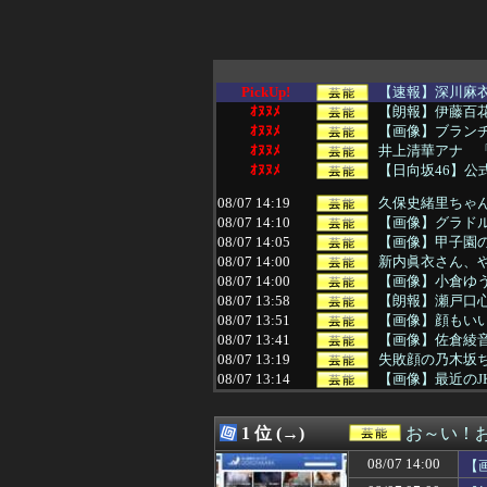
PickUp!
【速報】深川麻
ｵﾇﾇﾒ
【朗報】伊藤百花
ｵﾇﾇﾒ
【画像】ブラン
ｵﾇﾇﾒ
井上清華アナ 「
ｵﾇﾇﾒ
【日向坂46】
08/07 14:19
久保史緒里ちゃ
08/07 14:10
【画像】グラド
08/07 14:05
【画像】甲子園
08/07 14:00
新内眞衣さん、や
08/07 14:00
【画像】小倉ゆう
08/07 13:58
【朗報】瀬戸口心
08/07 13:51
【画像】顔もいい
08/07 13:41
【画像】佐倉綾音
08/07 13:19
失敗顔の乃木坂ち
08/07 13:14
【画像】最近のJ
08/07 13:05
【画像】ABCテ
08/07 13:02
【朗報】AKB48新
1 位 (→)
お～い！
08/07 13:00
サウナ美月の『
08/07 12:58
【画像】清宮レイ
08/07 14:00
【
08/07 12:52
【画像】JKダン