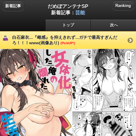
だめぽアンテナSP
Ranking
新着記事
新着記事：
芸能
トップ
次へ
白石麻衣...『雌感』を抑えきれず...ガチで最高すぎんだ
ろ！！！www(画像あり)
(PickUP!)