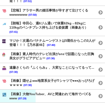
発！！！
(07:51)
【悲報】アラサー男の婚活事情が辛すぎて泣けてくる
wwwwwww
(07:50)
【朗報】寺田心、週6ジム通いで体重62kg→82kgに
110kgのベンチプレス持ち上げる姿披露（画像あり）
(07:41)
マジか！次週のバナナムーンゲストは5期生からこの3人が
登場！！！【乃木坂46】
(07:40)
【画像】素人時代のテレビ出演がsnsで話題になった巨胸
美女がグラビアデビュー
(07:30)
遠藤さくらの『ふくらみ』、大変なことになってるって...
(07:30)
【画像】隠せよww地雷系女子がTシャツで●●●おっぴろげ
ｗｗｗｗ
(07:30)
【画像】大物YouTuber、AVと間違われて海外でバズる
www
(07:19)