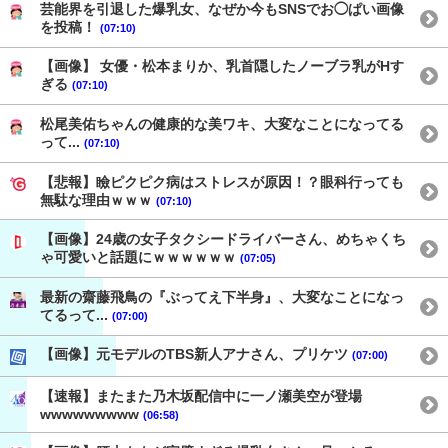
芸能界を引退した爆乳女、なぜか今もSNSでお◯ぱい画像
を投稿！
(07:10)
【画像】 女優・松本まりか、乳首隠したノーブラ乳がHす
ぎる
(07:10)
松尾美佑ちゃんの健康的な美ワキ、大変なことになってる
って...
(07:10)
【悲報】瞼ピクピク病はストレスが原因！？眼科行っても
無駄な理由ｗｗｗ
(07:10)
【画像】24歳の女子タクシードライバーさん、めちゃくち
ゃ可愛いと話題にｗｗｗｗｗｗ
(07:05)
最新の齋藤飛鳥の『ぶってえ下半身』、大変なことになっ
てるって...
(07:00)
【画像】元モデルのTBS新人アナさん、プリケツ
(07:00)
【速報】またまた乃木坂配信中に一ノ瀬美空が登場
wwwwwwwww
(06:58)