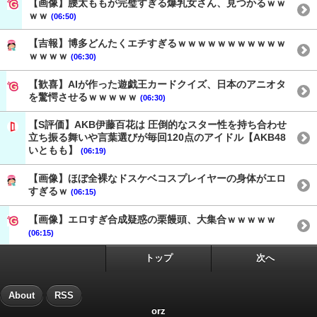
【画像】腰太ももが完璧すぎる爆乳女さん、見つかるｗｗ
ｗｗ
(06:50)
【吉報】博多どんたくエチすぎるｗｗｗｗｗｗｗｗｗｗｗ
ｗｗｗｗ
(06:30)
【歓喜】AIが作った遊戯王カードクイズ、日本のアニオタ
を驚愕させるｗｗｗｗｗ
(06:30)
【S評価】AKB伊藤百花は 圧倒的なスター性を持ち合わせ
立ち振る舞いや言葉選びが毎回120点のアイドル【AKB48
いともも】
(06:19)
【画像】ほぼ全裸なドスケベコスプレイヤーの身体がエロ
すぎるｗ
(06:15)
【画像】エロすぎ合成疑惑の栗饅頭、大集合ｗｗｗｗｗ
(06:15)
トップ
次へ
About
RSS
orz