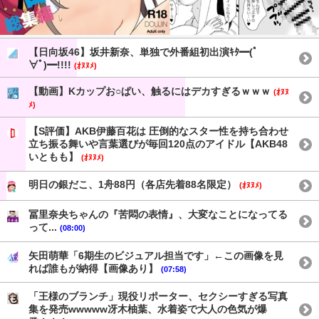
【日向坂46】坂井新奈、単独で外番組初出演ｷﾀ━(ﾟ
∀ﾟ)━!!!!
(ｵﾇﾇﾒ)
【動画】Kカップお○ぱい、触るにはデカすぎるｗｗｗ
(ｵﾇﾇ
ﾒ)
【S評価】AKB伊藤百花は 圧倒的なスター性を持ち合わせ
立ち振る舞いや言葉選びが毎回120点のアイドル【AKB48
いともも】
(ｵﾇﾇﾒ)
明日の銀だこ、1舟88円（各店先着88名限定）
(ｵﾇﾇﾒ)
冨里奈央ちゃんの『苦悶の表情』、大変なことになってる
って...
(08:00)
矢田萌華「6期生のビジュアル担当です」←この画像を見
れば誰もが納得【画像あり】
(07:58)
「王様のブランチ」現役リポーター、セクシーすぎる写真
集を発売wwwww冴木柚葉、水着姿で大人の色気が爆