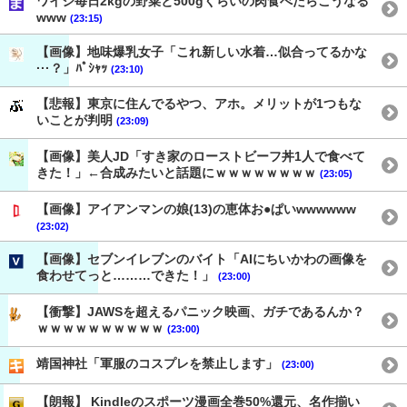
ワイジ毎日2kgの野菜と500gくらいの肉食べたらこうなる
www
(23:15)
【画像】地味爆乳女子「これ新しい水着…似合ってるかな
···？」ﾊﾟｼｬｯ
(23:10)
【悲報】東京に住んでるやつ、アホ。メリットが1つもな
いことが判明
(23:09)
【画像】美人JD「すき家のローストビーフ丼1人で食べて
きた！」←合成みたいと話題にｗｗｗｗｗｗｗｗ
(23:05)
【画像】アイアンマンの娘(13)の恵体お●ぱいwwwwww
(23:02)
【画像】セブンイレブンのバイト「AIにちいかわの画像を
食わせてっと………できた！」
(23:00)
【衝撃】JAWSを超えるパニック映画、ガチであるんか？
ｗｗｗｗｗｗｗｗｗｗ
(23:00)
靖国神社「軍服のコスプレを禁止します」
(23:00)
【朗報】 Kindleのスポーツ漫画全巻50%還元、名作揃い