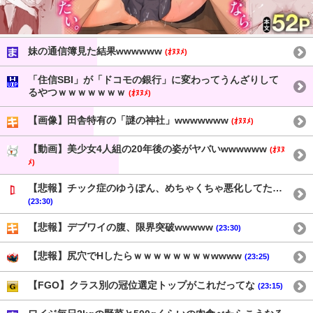
妹の通信簿見た結果wwwwww
(ｵﾇﾇﾒ)
「住信SBI」が「ドコモの銀行」に変わってうんざりして
るやつｗｗｗｗｗｗｗ
(ｵﾇﾇﾒ)
【画像】田舎特有の「謎の神社」wwwwwww
(ｵﾇﾇﾒ)
【動画】美少女4人組の20年後の姿がヤバいwwwwww
(ｵﾇﾇ
ﾒ)
【悲報】チック症のゆうぽん、めちゃくちゃ悪化してた…
(23:30)
【悲報】デブワイの腹、限界突破wwwww
(23:30)
【悲報】尻穴でHしたらｗｗｗｗｗｗｗｗwwww
(23:25)
【FGO】クラス別の冠位選定トップがこれだってな
(23:15)