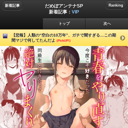
だめぽアンテナSP
Ranking
新着記事
新着記事：
VIP
トップ
次へ
【悲報】人類の“空白の10万年”、ガチで闇すぎる…この期
間マジで何してたんだよ
(PickUP!)