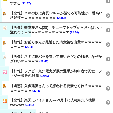
すぎる
(22:57)
【悲報】２ｍの奴に身長170cmが勝てる可能性が一番高い
格闘技ｗｗｗｗｗｗｗｗｗｗ
(22:54)
【画像】橋本愛さん(29)、チューブトップからおっぱいが
溢れそうｗｗｗwｗｗｗｗｗｗｗｗ❤
(22:50)
【朗報】お前らさんが最近した有意義な出費ｗｗｗｗｗｗ
ｗｗｗｗ
(22:48)
【画像】ネギに豚バラを巻いて焼いただけの料理、なぜか
グロいｗｗｗｗｗ
(22:45)
【訃報】ラグビー九州電力所属の選手が熱中症で死亡 フ
ィジー出身の26歳
(22:45)
【困惑】久保建英さんって嫌われる要素なくね？ｗｗｗｗ
ｗｗｗｗｗｗ
(22:41)
【悲報】楽天モバイルさんww9月末に人権を失う模様
wwwww
(22:40)