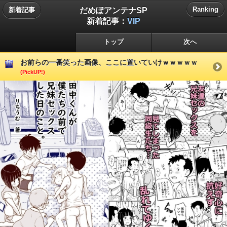
だめぽアンテナSP
Ranking
新着記事
新着記事：
VIP
トップ
次へ
お前らの一番笑った画像、ここに置いていけｗｗｗｗｗ
(PickUP!)