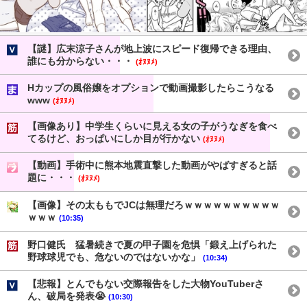
【謎】広末涼子さんが地上波にスピード復帰できる理由、
誰にも分からない・・・
(ｵﾇﾇﾒ)
Hカップの風俗嬢をオプションで動画撮影したらこうなる
www
(ｵﾇﾇﾒ)
【画像あり】中学生くらいに見える女の子がうなぎを食べ
てるけど、おっぱいにしか目が行かない
(ｵﾇﾇﾒ)
【動画】手術中に熊本地震直撃した動画がやばすぎると話
題に・・・
(ｵﾇﾇﾒ)
【画像】その太ももでJCは無理だろｗｗｗｗｗｗｗｗｗｗ
ｗｗｗ
(10:35)
野口健氏 猛暑続きで夏の甲子園を危惧「鍛え上げられた
野球球児でも、危ないのではないかな」
(10:34)
【悲報】とんでもない交際報告をした大物YouTuberさ
ん、破局を発表😭
(10:30)