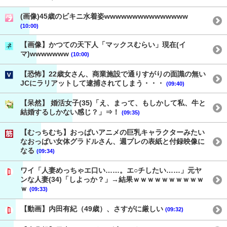
(画像)45歳のビキニ水着姿wwwwwwwwwwwwwww
(10:00)
【画像】かつての天下人「マックスむらい」現在(イ
マ)wwwwwww
(10:00)
【恐怖】22歳女さん、商業施設で通りすがりの面識の無い
JCにラリアットして逮捕されてしまう・・・
(09:40)
【呆然】 婚活女子(35)「え、まって、もしかして私、牛と
結婚するしかない感じ？」⇒！
(09:35)
【むっちむち】おっぱいアニメの巨乳キャラクターみたい
なおっぱい女体グラドルさん、週プレの表紙と付録映像に
なる
(09:34)
ワイ「人妻めっちゃエ口い……。エ○チしたい……」元ヤ
ンな人妻(34)「しよっか？」→結果ｗｗｗｗｗｗｗｗｗｗ
ｗ
(09:33)
【動画】内田有紀（49歳）、さすがに厳しい
(09:32)