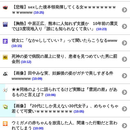
【悲報】sexした後本領発揮してくる女ｗｗｗｗｗｗｗｗ
ｗｗwwww
(10:25)
【胸熱】中居正広、熊本に人知れず支援か 10年前の震災
では3度現地入り「誰にも知られなくて良い」
(10:23)
彼女に「なかoししていい？」って聞いたらこうなるwww
(10:15)
死神の姿で病院の屋上に登り、患者を見つめていた男に罰
金刑
(10:12)
【画像】田中みな実、妊娠後の姿がガチで美しすぎる件
wwwwww
(10:09)
★★同格のように語られてるけど実際は『雲泥の差』があ
るものと言えば？
(10:06)
【画像】『20代にしか見えない30代女子』、めちゃくちゃ
若くて可愛いｗｗｗｗｗｗｗｗｗ
(10:05)
ウミガメの赤ちゃんを放流した人、間違った行動だと言わ
れてしまう
(10:00)