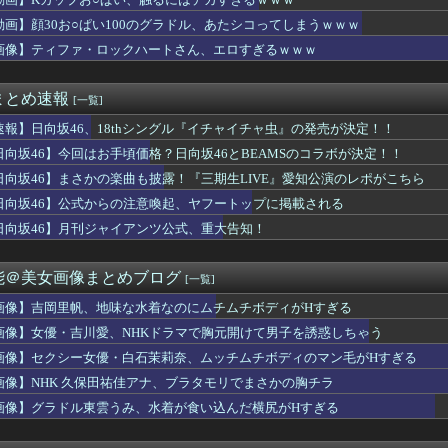
なく正式発表か
みアナの見返りお乳のgifが作成される
動画】顔30お○ぱい100のグラドル、あたシコってしまうｗｗｗ
○ぱい100のグラドル、あたシコってしまうｗｗｗ
画像】ティファ・ロックハートさん、エロすぎるｗｗｗ
のマネージャー、首をひねっただけでなぜかウインクしたことにされ...
カペラアイソレチャレンジの、こさきちゃん可愛すぎるだろ！！【近...
ー女優・白石茉莉奈、ムッチムチボディのマン毛がHすぎる
まとめ速報
[一覧]
れは贅沢... バチバチにキメるモデルメンバーこちら
みれのダンス部さん、揺れに揺れてしまうｗｗｗｗｗｗ
速報】日向坂46、18thシングル『イチャイチャ虫』の発売が決定！！
乃さん、その格好は夜の店じゃん・・・
日向坂46】今回はお手頃価格？日向坂46とBEAMSのコラボが決定！！
進中の桃月なしこ、水着グラビアがパーフェクトボディすぎるwww...
日向坂46】まさかの楽曲も披露！『三期生LIVE』愛知公演のレポがこちら
enda 20周年を飾る｢26AW LOOKモデル｣に就任...
なみアナの見返りお乳がスゴすぎる
日向坂46】公式からの注意喚起、ヤフートップに掲載される
倉綾音(32)さん、アタシコに全力で振り切ってしまうｗｗｗｗｗ...
日向坂46】月刊ジャイアンツ公式、重大告知！
西夏菜実、ついにこの時が...
ニットの胸元がくっきり！！
野球部、ぶっちゃけもう鬱陶しい件
能＠美女画像まとめブログ
[一覧]
優の水着姿がドエッチ
「性行為の許諾は取ったことありません」
画像】吉岡里帆、地味な水着なのにムチムチボディがHすぎる
めんべい｣と乃木坂配信中のコラボ動画が公開決定！！！【乃木坂4...
画像】女優・吉川愛、NHKドラマで胸元開けて男子を誘惑しちゃう
久保田祐佳アナ、ブラタモリでまさかの胸チラ
画像】セクシー女優・白石茉莉奈、ムッチムチボディのマン毛がHすぎる
ハラを謝罪「47歳にもなって短パンを履き…」論争に言及
警初の女性本部長さん、宝塚にいそうな美熟女だったｗｗｗｗｗｗ
画像】NHK 久保田祐佳アナ、ブラタモリでまさかの胸チラ
透けブラおっぱい膨らみのカタチがエッロ過ぎ最高！
画像】グラドル東雲うみ、水着が食い込んだ横尻がHすぎる
クに決める池田瑛紗ちゃんが強すぎる！！！【乃木坂46】
図は... ついにあの映像が解禁