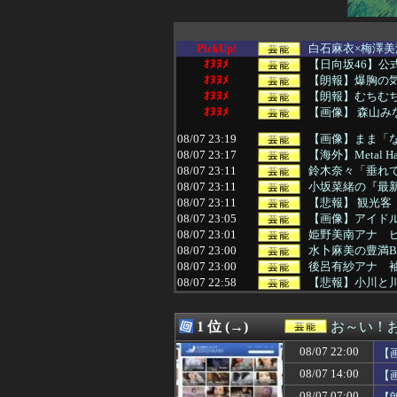
PickUp!
白石麻衣×梅澤美
ｵﾇﾇﾒ
【日向坂46】
ｵﾇﾇﾒ
【朗報】爆胸の気
ｵﾇﾇﾒ
【朗報】むちむ
ｵﾇﾇﾒ
【画像】 森山
08/07 23:19
【画像】まま「
08/07 23:17
【海外】Metal
08/07 23:11
鈴木奈々「垂れて
08/07 23:11
小坂菜緒の『最新
08/07 23:11
【悲報】 観光客
08/07 23:05
【画像】アイドル
08/07 23:01
姫野美南アナ ピ
08/07 23:00
水卜麻美の豊満B
08/07 23:00
後呂有紗アナ 
08/07 22:58
【悲報】小川と
08/07 22:43
【画像】佐倉綾
08/07 22:40
【画像】“令和最高
1 位 (→)
お～い！
08/07 22:40
あやてぃーさん、
08/07 22:30
【悲報】美人イン
08/07 22:00
【
08/07 22:19
【画像】爆乳コ
08/07 14:00
【
08/07 22:17
早川聖来、最新の
08/07 22:11
レインボー池田
08/07 07:00