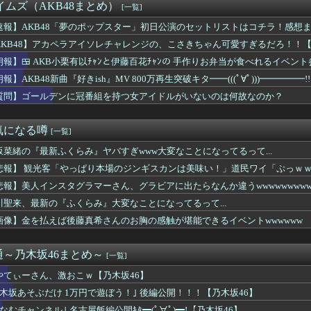
曲『好きish』 MV 800万 再生キタ━━(((ﾟ∀...
タイムズ（AKB48まとめ）
[一覧]
ァ・ロックハートさん、エロすぎるｗｗｗ
B小栗有以ﾁｬﾝと伊藤百花ﾁｬﾝの 手作りお弁当が食べれるイベ...
速報】AKB48「夢のポップスター」初日公演のセットリストはコチラ！感想まとめ
室外機、限界突破ｗｗｗｗｗ（画像あり）
AKB48】アカペラアイソレチャレンジの、こさきちゃん可愛すぎるだろ！！
ル東雲うみ、水着が食い込んだ横尻がHすぎる
朗報】🍱 AKB小栗有以ﾁｬﾝと伊藤百花ﾁｬﾝの 手作りお弁当が食べれるイベント
か(27)さん、7年ぶり『FRIDAY』表紙で神ボディ大解放
・41日後に放送する"とある番組"】
爆乳現役女子大生、水着グラビアの破壊力がヤバイwwwwwwww...
報】AKB48新曲『好きish』MV 800万再生突破キタ━━(((ﾟ∀ﾟ)))━━━━
(32)、自分のシコポイントに気がつくwwwwwww
KB48 68thシングル】
質問】ゴールデンに冠番組を持つ女アイドルがいないのは何故なのか？
Kダンス部、胸の迫力がすごい💃
曲『好きish』MV 800万再生突破キタ━━(((ﾟ∀ﾟ...
ス部、なぜか部員の８割が巨乳🫪
気になる噂
[一覧]
8の中村舞さん、下着姿で写真撮られてた
坂菜緒の『最新ふくらみ』ヤバすぎwww大変なことになってるって...
ん、留学中にマックのバイトに応募するも書類選考で落とされてしまう
うお○ぱいが至高だよなｗｗｗ
悲報】 観光客「やっぱり本場のジンギスカンは美味い！」道民ワイ「ぷっｗ
ふみ、映画の濡れ場で乳首丸出し
悲報】美人インスタグラマーさん、グラビアに出たらなんか違うwwwwwwwwww
回はお手頃価格？日向坂46とBEAMSのコラボが決定！！
パッパ、会社でナンバーツーになった結果ｗｗｗｗｗｗｗｗｗｗ
川聖来、最新の『ふくらみ』大変なことになってるって...
ドタキャンは「Ｍステ」だけじゃなかった！
画像】金を払えば後藤真希さんのお胸の感触が堪能できるイベントwwwwww
な仕事帰りに家で何してんの？」←これ・・・・
組予告に名前が！！！
マガジンどうしてる？ 音まとめアーカイブ
～乃木坂46まとめ～
[一覧]
 セクシーノースリーブ！！
やてぃーさん、激おこｗ【乃木坂46】
バー＆OGがラヴィット出演へ！！！
コのアニオタ、爆乳ｗｗｗ
乃木坂あそぶだけ 1万円で遊ぼう！｣ 後編公開！！！【乃木坂46】
、ヒルナンデス見せたデカケツがそそる
格なむチャンネル｣ 名古屋飯編公開ｷﾀ━(ﾟ∀ﾟ)━!【乃木坂46】