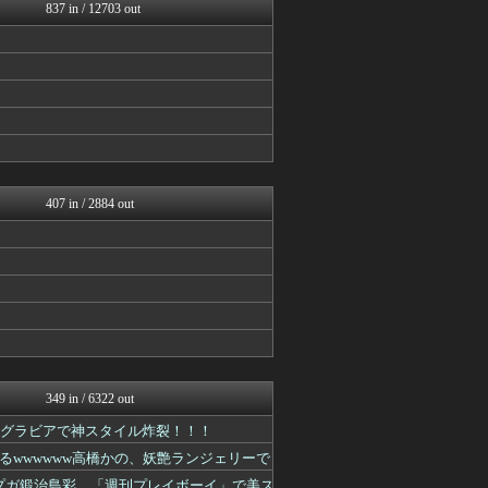
日向坂46まとめ速報
837 in / 12703 out
今日速2ch
アイドル・女子アナ★吟じま...
AKB48タイムズ（AKB...
櫻坂46まとめもり～
V系まとめ速報
べビメタだらけの・・・
GOSSIP速報
BABYMETAL TIM...
GOSSIP速報
407 in / 2884 out
349 in / 6322 out
下着グラビアで神スタイル炸裂！！！
wwwwww高橋かの、妖艶ランジェリーで
アプガ鍛治島彩、「週刊プレイボーイ」で美ス