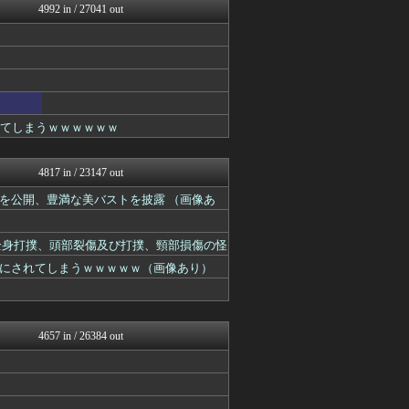
4992 in / 27041 out
もきゅ速(*´ω`*)人(...
坂道情報通～乃木坂46まと...
芸能人の気になる噂
乃木通 乃木坂46櫻坂46...
櫻坂46まとめもり～
日向坂46まとめもり～
アナ速‐女子アナ画像速報
れてしまうｗｗｗｗｗｗ
まとめ芸能＠美女画像まとめ...
女子アナお宝画像速報－5c...
V系まとめ速報
4817 in / 23147 out
日向坂46まとめもり～
乃木通 乃木坂46櫻坂46...
を公開、豊満な美バストを披露 （画像あ
BABYMETAL TIM...
乃木坂46まとめ 乃木りん...
は全身打撲、頭部裂傷及び打撲、頸部損傷の怪
坂道情報通～乃木坂46まと...
乃木通 乃木坂46櫻坂46...
にされてしまうｗｗｗｗｗ（画像あり）
℃-ute派なんday
もきゅ速(*´ω`*)人(...
女子アナお宝画像速報－5c...
乃木通 乃木坂46櫻坂46...
4657 in / 26384 out
乃木坂46まとめ 乃木りん...
坂道情報通～乃木坂46まと...
日向坂46まとめもり～
乃木通 乃木坂46櫻坂46...