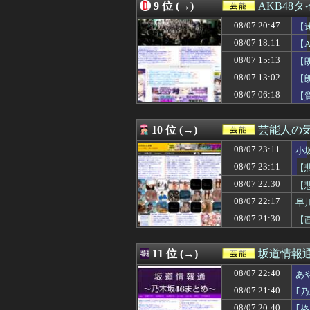
08/07 15:31
【朗報】AKB48 新
9 位 (→)
AKB48
08/07 15:19
【画像】ティフ
08/07 20:47
08/07 15:13
【朗報】🍱 AK
【
08/07 15:11
【悲報】隣家の
08/07 18:11
【
08/07 14:10
【画像】グラド
08/07 15:13
【
08/07 14:00
【画像】小倉ゆう
も
08/07 13:51
【画像】顔もいい
08/07 13:02
【朗
08/07 13:41
【画像】佐倉綾音
【A
08/07 06:18
【
08/07 13:14
【画像】最近のJ
08/07 13:02
【朗報】AKB48新
08/07 12:52
【画像】JKダン
10 位 (→)
芸能人の
08/07 12:38
【画像】STU4
08/07 23:11
小
08/07 12:29
上國料萌衣ちゃ
08/07 12:19
【画像】こうい
08/07 23:11
【
08/07 12:10
【画像】二階堂
08/07 22:30
【
08/07 12:05
【日向坂46】今
08/07 12:05
08/07 22:17
【衝撃】ワイの
早
08/07 12:05
t.A.T.u.の
08/07 21:30
【
08/07 12:00
【急募】「みん
08/07 12:00
櫻坂46、ある番
08/07 12:00
たまったギター
11 位 (→)
坂道情報通
08/07 11:00
宮﨑あずさアナ
08/07 22:40
あ
08/07 10:52
【櫻坂46】メン
08/07 10:19
【画像】メキシ
08/07 21:40
｢
08/07 10:10
【画像】めるる
08/07 20:40
｢