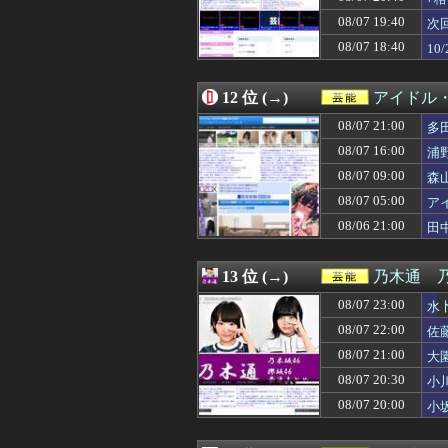
08/07 09:11
芸能界を引退した
08/07 19:40
08/07 09:07
【悲報】「店員」
次
08/07 09:00
森山みなみアナ
08/07 18:40
10
08/07 08:10
【画像】気象予報
08/07 08:05
サカナ山口、アジ
08/07 08:00
鈴木奈穂子アナ 
12 位 (→)
アイドル
08/07 08:00
「≠ME(ノットイ
08/07 21:00
多
08/07 07:19
【画像】元NMB
08/07 07:00
【櫻坂46】日向
08/07 16:00
浦
08/07 07:00
【朗報】爆胸の気
08/07 09:00
森
08/07 06:18
【質問】ゴール
08/07 05:00
08/07 06:08
【生尻画像】元NM
ア
08/07 05:00
アイナ・ジ・エ
08/06 21:00
田
08/07 05:00
田﨑さくらアナ
08/07 04:05
【衝撃】きゃり
08/07 02:00
福戸あやアナ 
13 位 (→)
乃木通 乃
08/07 01:25
Gカップの現役添
08/07 23:00
水
08/07 00:11
【愕然】新幹線
08/07 00:01
【画像】爆乳アメ
08/07 22:00
佐
08/06 23:56
【疑問】今年はA
08/07 21:00
大
08/06 23:01
河出奈都美アナ 
08/07 20:30
小
08/06 22:14
【朗報】山﨑愛生
08/06 22:05
【櫻坂46】森田
08/07 20:00
小
08/06 22:05
ワイ「米津玄師
08/06 22:00
【画像】ブラン