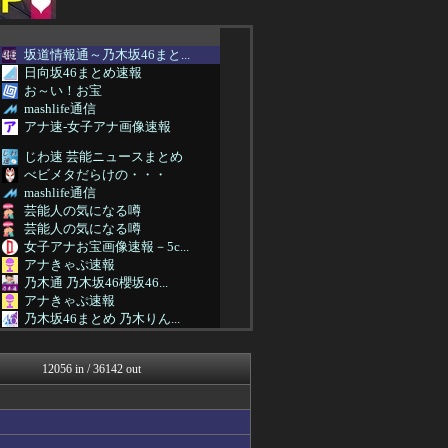
坂道情報通～乃木坂46まと...
日向坂46まとめ速報
お～い！お宝
mashlife通信
アナ速‐女子アナ画像速報
じわ速 芸能ニュースまとめ
べビメタだらけの・・・
mashlife通信
芸能人の気になる噂
芸能人の気になる噂
女子アナお宝画像速報－5c...
アナきゃぷ速報
乃木通 乃木坂46櫻坂46...
アナきゃぷ速報
乃木坂46まとめ 乃木りん...
アナ速‐女子アナ画像速報
もきゅ速(*´ω`*)人(...
12056 in / 36142 out
坂道情報通～乃木坂46まと...
芸能人の気になる噂
じわ速 芸能ニュースまとめ
芸能人の気になる噂
mashlife通信