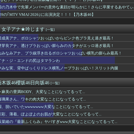
爆乳女、なぜか今もSNSでお◯ぱい画像を投稿！
と「定員」を間違えるガチでヤバいやつ、ネット上に多すぎる ← ...
回の乃木中で先輩メンバーの意外な素顔が明らかに！さらに卒業するあやてぃ
、ブラ線浮き出るポロシャツおっぱい横乳の膨らみ最高！
/29の｢MTV VMAJ 2026｣に出演決定！！！【乃木坂46】
士・吉井明子、45歳で見せたビキニ姿がHすぎる
カン後藤「BUMPが邦ロックを一変させた」
袖口からインナーチラ見え！！【GIF動画あり】
・女子アナ★吟じます
[一覧]
コールミー)」のメンバーがBABYMETAL「ギミチョコ」を...
田成美アナ、ポロシャツおっぱいからピンク色ブラ見え過ぎ最高！
アイドルさん、表情もカラダもS♡X女になってしまうｗｗｗ
坂46大田美月、この四期生らと交流がある模様
野芽良アナ、透けブラおっぱい膨らみのカタチがエッロ過ぎ最高！
象予報士さん、NHKから解き放たれる
山みなみアナ、ブラ線浮き出るポロシャツおっぱい横乳の膨らみ最高！
デンに冠番組を持つ女アイドルがいないのは何故なのか？
B48原かれん、衝撃の限界露出wwwww1st写真集でパール...
イナ・ジ・エンドの尻はタマランわ
ンドの尻はタマランわ
中みな実、背中ぱっくりドレス横乳ノーブラおっぱい！スリット内腿
 セクシーノースリーブ脇！！
ーぱみゅぱみゅ 本名をさらりと告白
脇チラ見え！！
木坂46櫻坂46日向坂46
[一覧]
乗員、ドスケベDVDで限界露出してしまうwwwww小山玲奈、...
卜麻美の豊満BODY、大変なことになってるって...
や飛行機の乗り方がわからない奴 ← こいつｗｗｗｗｗｗｗｗｗｗ
リカハーフ美女、水着グラビアが大迫力すぎるwwwwww美澄衿依...
藤璃果さん、ワキの肉大変なことになってるって...
KB48は@JAM出ないのかな？
園、脱いでいたwwwwwww大変なことになってるって...
ノースリニットの巨乳、横乳、脇！！【GIF動画あり】
川彩、薄着。ぽよぽよのお肌が大変なことになってるって...
「けんぱなぱっぱぱん！」 ← けん玉やる気無さすぎて草ｗｗｗｗ...
ひかる推し、これには大歓喜
坂菜緒の『最新ふくらみ』ヤバすぎwww大変なことになってるって...
ってソロじゃなくてバンドのボーカルならよかったよね」
チリポーターさん、阿波踊りでワキ祭り