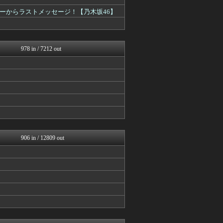
mashlife通信
今日速2ch
ーからラストメッセージ！【乃木坂46】
アイドル・女子アナ★吟じま...
まとめ芸能＠美女画像まとめ...
V系まとめ速報
アナきゃぷ速報
978 in / 7212 out
BABYMETAL TIM...
じわ速 芸能ニュースまとめ
櫻坂46まとめもり～
お～い！お宝
AKB48タイムズ（AKB...
もきゅ速(*´ω`*)人(...
アイドル・女子アナ★吟じま...
アナきゃぷ速報
V系まとめ速報
アナきゃぷ速報
906 in / 12809 out
もきゅ速(*´ω`*)人(...
今日速2ch
もきゅ速(*´ω`*)人(...
AKB48タイムズ（AKB...
アナきゃぷ速報
℃-ute派なんday
櫻坂46まとめもり～
V系まとめ速報
お～い！お宝