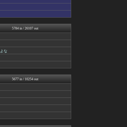
まとめ芸能＠美女画像まとめ...
V系まとめ速報
℃-ute派なんday
女子アナお宝画像速報－5c...
日向坂46まとめもり～
5784 in / 26107 out
音まとめ
乃木通 乃木坂46櫻坂46...
お～い！お宝
乃木坂46まとめ 乃木りん...
日向坂46まとめ速報
だよな
日向坂46まとめもり～
日向坂46まとめもり～
坂道情報通～乃木坂46まと...
芸能人の気になる噂
乃木坂46まとめ 乃木りん...
5677 in / 10254 out
℃-ute派なんday
芸能人の気になる噂
芸能人の気になる噂
じわ速 芸能ニュースまとめ
mashlife通信
女子アナお宝画像速報－5c...
乃木通 乃木坂46櫻坂46...
アイドル・女子アナ★吟じま...
乃木坂46まとめ 乃木りん...
AKB48タイムズ（AKB...