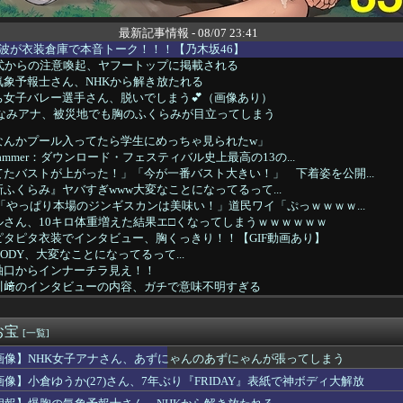
最新記事情報 - 08/07 23:41
波が衣装倉庫で本音トーク！！！【乃木坂46】
公式からの注意喚起、ヤフートップに掲載される
象予報士さん、NHKから解き放たれる
ち女子バレー選手さん、脱いでしまう💕（画像あり）
みなみアナ、被災地でも胸のふくらみが目立ってしまう
なんかプール入ってたら学生にめっちゃ見られたw」
 Hammer：ダウンロード・フェスティバル史上最高の13の...
たバストが上がった！」「今が一番バスト大きい！」 下着姿を公開...
ふくらみ』ヤバすぎwww大変なことになってるって...
「やっぱり本場のジンギスカンは美味い！」道民ワイ「ぷっｗｗｗｗ...
さん、10キロ体重増えた結果エ□くなってしまうｗｗｗｗｗｗ
タピタ衣装でインタビュー、胸くっきり！！【GIF動画あり】
ODY、大変なことになってるって...
袖口からインナーチラ見え！！
川﨑のインタビューの内容、ガチで意味不明すぎる
音さんの胸が相変わらずデカいと話題になる
のNewtypeボディー”をご覧くださいwwwww小倉あずさ...
お宝
激おこｗ【乃木坂46】
[一覧]
スタグラマーさん、グラビアに出たらなんか違うwwwwwwwww...
画像】NHK女子アナさん、あずにゃんのあずにゃんが張ってしまう
スプレイヤーさん、お○ぱいの現実を見せつけるｗｗｗ
画像】小倉ゆうか(27)さん、7年ぶり『FRIDAY』表紙で神ボディ大解放
『ふくらみ』大変なことになってるって...
、アナウンサーと結婚ｗｗｗｗｗ