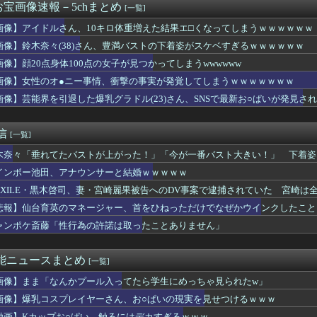
宝画像速報－5chまとめ
[一覧]
経営者とカップル成立した美女、下着グラビアがセクシーすぎるww...
｣ 名古屋飯編公開ｷﾀ━(ﾟ∀ﾟ)━!【乃木坂46】
画像】アイドルさん、10キロ体重増えた結果エ□くなってしまうｗｗｗｗｗｗ
Zの女の子、日本が暑すぎて薄着すぎる
画像】鈴木奈々(38)さん、豊満バストの下着姿がスケベすぎるｗｗｗｗｗｗ
よぽよのお肌が大変なことになってるって...
】このグッズ、神すぎると話題に
画像】顔20点身体100点の女子が見つかってしまうwwwwww
夫か... 藤嶌果歩の結構マズい話
画像】女性のオ●ニー事情、衝撃の事実が発覚してしまうｗｗｗｗｗｗｗ
ニ水着姿wwwwwwwwwwwwwww
画像】芸能界を引退した爆乳グラドル(23)さん、SNSで最新お○ぱいが発見さ
吉川愛、NHKドラマで胸元開けて男子を誘惑しちゃう
オ●ニー事情、衝撃の事実が発覚してしまうｗｗｗｗｗｗｗ
ルが歌下手な理由
通信
[一覧]
ほりん、まさかのトラブル発生
ふくらみ』ヤバすぎwww大変なことになってるって...
木奈々「垂れてたバストが上がった！」「今が一番バスト大きい！」 下着姿
Lのサマーソニックへの出演回数が歴代2位
）
インボー池田、アナウンサーと結婚ｗｗｗｗｗ
紗、「脚フェチ」が3秒で果てる動画を出してしまう・・・
輩メンバーの意外な素顔が明らかに！さらに卒業するあやてぃーから...
EXILE・黒木啓司、妻・宮崎麗果被告へのDV事案で逮捕されていた 宮崎
『ふくらみ』大変なことになってるって...
悲報】仙台育英のマネージャー、首をひねっただけでなぜかウインクしたこと
NDS】江口紗耶「小島はなちゃんは中学生の同期が話しやすいよ...
ャンポケ斎藤「性行為の許諾は取ったことありません」
すさ100％アイドル、水着グラビアでセクシー撮wwwwwwwア...
退した爆乳グラドル(23)さん、SNSで最新お○ぱいが発見さ...
下半身』大変なことになってるって...ガチで規格外すぎるwww...
芸能ニュースまとめ
[一覧]
の浴衣2026、ガチで一線を越えるwwwwwww
 VMAJ 2026｣に出演決定！！！【乃木坂46】
画像】まま「なんかプール入ってたら学生にめっちゃ見られたw」
んのお仕事だ...？正源司陽子に気になる動きが
画像】爆乳コスプレイヤーさん、お○ぱいの現実を見せつけるｗｗｗ
スゲエ『ふくらみ』、大変なことになってるって...
動画】Kカップお○ぱい、触るにはデカすぎるｗｗｗ