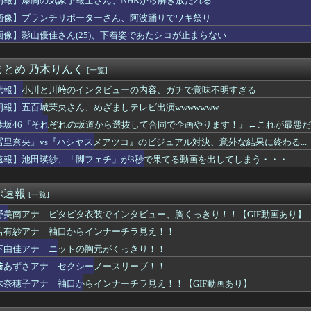
朗報】爆胸の気象予報士さん、NHKから解き放たれる
帆、地味な水着なのにムチムチボディがHすぎる
画像】ブランチリポーターさん、阿波踊りでワキ祭り
曲に救われました！」←これ
OONDS、CHICA#TETSUの新リーダーに西田汐里、...
画像】影山優佳さん(25)、下着姿であたシコが止まらない
(38)さん、豊満バストの下着姿がスケベすぎるｗｗｗｗｗｗ
曲『イチャイチャ虫』←センターは・・・【18thシングル】
まとめ 乃木りんく
[一覧]
ってそんな良いの？ 音まとめアーカイブ
キの肉大変なことになってるって...
悲報】小川と川﨑のインタビューの内容、ガチで意味不明すぎる
女子アナさん、あずにゃんのあずにゃんが張ってしまう
朗報】五百城茉央さん、めざましテレビ出演wwwwwww
央さん、めざましテレビ出演wwwwwww
6、18thシングル『イチャイチャ虫』の発売が決定！！
葉坂46『それぞれの坂道から選抜して合同で企画やります！』←これが最悪
6 18thシングル『イチャイチャ虫』発表
冨里奈央』vs『ハシヤスメアツコ』のビジュアル対決、意外な結果に終わる...
さま感動... ミニライブでついに初披露【17thシングル】
速報】池田瑛紗、「脚フェチ」が3秒で果てる動画を出してしまう・・・
け 1万円で遊ぼう！｣ 後編公開！！！【乃木坂46】
ば後藤真希さんのお胸の感触が堪能できるイベントwwwwww
れぞれの坂道から選抜して合同で企画やります！』←これが最悪だよな
ぷ速報
[一覧]
OOONDS小島はなが雨ノ森 川海に、大坪茉乃と杉山結菜がC...
佳子さまのボディライン、流石にエチエチすぎやろ！
野美南アナ ピタピタ衣装でインタビュー、胸くっきり！！【GIF動画あり】
美子さん「簡単にそうめん作れ言うけど、そうめん作りて地獄なんよ...
呂有紗アナ 袖口からインナーチラ見え！！
プお○ぱい、触るにはデカすぎるｗｗｗ
木啓司、妻・宮崎麗果被告へのDV事案で逮捕されていた 宮崎は全...
下由佳アナ ニットの胸元がくっきり！！
身体100点の女子が見つかってしまうwwwwww
﨑あずさアナ セクシーノースリーブ！！
wwwwww大変なことになってるって...
木奈穂子アナ 袖口からインナーチラ見え！！【GIF動画あり】
ポロシャツおっぱいからピンク色ブラ見え過ぎ最高！
『ハシヤスメアツコ』のビジュアル対決、意外な結果に終わる...
8「夢のポップスター」初日公演のセットリストはコチラ！感想まと...