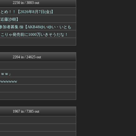
ROMれ！ペンギン(AKB...
2250 in / 3003 out
じわ速 芸能ニュースまとめ
！！【2026年8月7日(金)】
AKB48タイムズ（AKB...
mashlife通信
【近藤沙樹】
まとめ芸能＠美女画像まとめ...
参加者募集 🍱【AKB48ゆいゆい・いとも
お～い！お宝
もきゅ速(*´ω`*)人(...
━!! こりゃ発売前に1000万いきそうだな！
mashlife通信
アナ速‐女子アナ画像速報
AKB48タイムズ（AKB...
アナ速‐女子アナ画像速報
2204 in / 24625 out
アナ速‐女子アナ画像速報
℃-ute派なんday
じわ速 芸能ニュースまとめ
ｗｗｗ」
まとめ芸能＠美女画像まとめ...
wwwww
日向坂46まとめ速報
今日速2ch
V系まとめ速報
ミーハー総研（ミーハー総合...
櫻坂46まとめもり～
音まとめ
1967 in / 7385 out
アナきゃぷ速報
櫻坂46まとめもり～
じわ速 芸能ニュースまとめ
まとめ芸能＠美女画像まとめ...