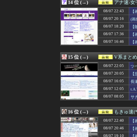
08/06 21:10
14 位 (→)
【日向坂46】ま
アナ速‐
08/06 21:05
【衝撃】ワイ、
08/07 22:43
【
08/06 21:00
田中みな実、背
08/06 20:41
08/07 20:16
責任を取らないから
(画
08/06 20:24
【櫻坂46】一部B
08/07 18:20
【
08/06 20:05
ビジュアル系四天王「S
08/07 17:36
【
08/06 20:02
【海外】BABYM
08/06 19:10
【画像】一度は消え
08/07 16:46
【
08/06 19:07
「BABYMETAL×B
08/06 18:50
【驚愕】中居正広
15 位 (→)
V系まと
08/07 22:05
ツ
08/07 20:05
【
08/07 16:05
長
08/07 12:05
t
08/07 08:05
サ
16 位 (→)
もきゅ速(*´
08/07 22:40
【
08/07 20:46
【
悩
08/07 19:10
【