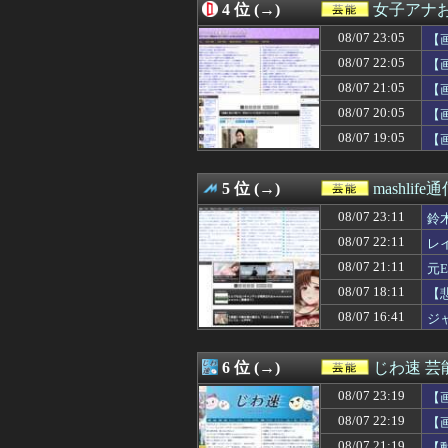
4 位 (→)
女子アナお
08/07 20:46
【画像】イケメン
08/07 20:40
｢格なむチャンネル
08/07 23:05
【
08/07 20:30
【悲報】最近の
08/07 22:05
【
08/07 20:30
小川彩、薄着。ぽ
08/07 21:05
08/07 20:28
【櫻坂46カフェ
【
08/07 20:22
【日向坂46】大丈
08/07 20:05
【
08/07 20:16
(画像)45歳のビキ
08/07 19:05
【
08/07 20:10
【画像】女優・
08/07 20:05
【画像】女性の
08/07 20:05
【悲報】アイド
5 位 (→)
mashlife
08/07 20:03
【日向坂46】か
08/07 20:00
小坂菜緒の『最新
08/07 23:11
鈴
08/07 19:59
BABYMETA
り
08/07 22:11
レ
08/07 19:58
【速報】池田瑛
08/07 21:11
08/07 19:40
次回の乃木中で先
元
08/07 19:30
早川聖来、最新の
我
08/07 18:11
【
08/07 19:12
【BEYOOOOO
08/07 16:41
ジ
08/07 19:10
【画像】親しみや
08/07 19:05
【画像】芸能界を引
08/07 19:00
梅澤美波の『ナマ
6 位 (→)
じわ速 
08/07 18:58
【朗報】菅原咲月
08/07 18:40
10/29の｢MTV
08/07 23:19
【
08/07 18:36
【日向坂46】な
08/07 22:19
【
08/07 18:30
菅井友香ちゃんの
08/07 21:19
【