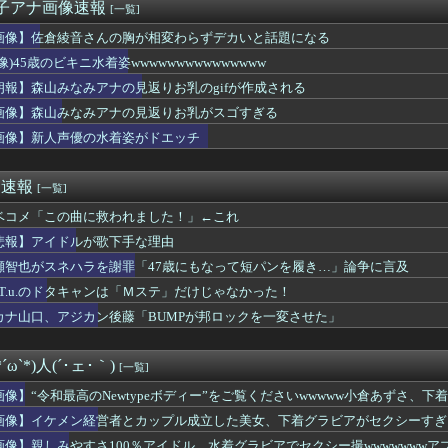
さかの楽曲も披露！『三期生LIVE』愛知公演のレポがこちら
女子アナ画像速報
[一覧]
偏差値30台の高校に入学した結果ｗｗｗｗｗｗｗｗｗｗ
画像】佐倉綾音さんの胸が相変わらずデカいと話題になる
中ぱっくりドレス横乳ノーブラおっぱい！スリット内腿
成功者になれた…｢とんねるず｣｢おニャン子｣｢AKB｣とヒッ...
像)45歳のビキニ水着姿wwwwwwwwwwwwwww
uddiesに刺さる... わこち、この姿はまさか・・・
朗報】森山みなみアナの見返りお乳のgifが作成される
HAZNA、MALICE MIZER、La’...
画像】森山みなみアナの見返りお乳がスゴすぎる
ETAL（9回）はサマーソニックのレギュラー出演者の中で2番...
たと思ってたあのYouTuber、今こんなことになってるｗｗ...
画像】新人声優の水着姿がドエッチ
IOHAZARD 30th ANNIVERSARY」コ...
、ネットの「年内死ぬ」報道に苦笑wwwwww
め速報
[一覧]
ベコメ「この曲に救われました！」←これ
悲報】アイドルが歌下手な理由
瀬智也がスネハラを謝罪「47歳にもなって短パンを履き…」論争に言及
.A.T.u.のドタキャンは「Ｍステ」だけじゃなかった！
カナ山口、アジカン後藤「BUMPが邦ロックを一変させた」
ω`*)人(´･ェ･｀)
[一覧]
画像】“令和最高のNewtypeボディー”をご覧くださいwwwww小倉あずさ、
画像】イケメン経営者とカップル成立した美女、下着グラビアがセクシーすぎる
殺！！！
画像】親しみやすさ100％アイドル、水着グラビアでセクシー撮wwwwwww