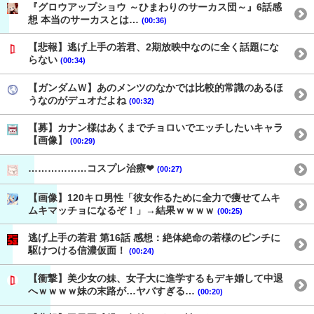
『グロウアップショウ ～ひまわりのサーカス団～』6話感
想 本当のサーカスとは…
(00:36)
【悲報】逃げ上手の若君、2期放映中なのに全く話題にな
らない
(00:34)
【ガンダムＷ】あのメンツのなかでは比較的常識のあるほ
うなのがデュオだよね
(00:32)
【募】カナン様はあくまでチョロいでエッチしたいキャラ
【画像】
(00:29)
………………コスプレ治療❤
(00:27)
【画像】120キロ男性「彼女作るために全力で痩せてムキ
ムキマッチョになるぞ！」→結果ｗｗｗｗ
(00:25)
逃げ上手の若君 第16話 感想：絶体絶命の若様のピンチに
駆けつける信濃仮面！
(00:24)
【衝撃】美少女の妹、女子大に進学するもデキ婚して中退
へｗｗｗｗ妹の末路が…ヤバすぎる…
(00:20)