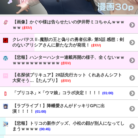
【画像】かぐや様は告らせたいの伊井野ミコちゃんｗｗｗ
ｗｗ
(ｵﾇﾇﾒ)
クレバテスⅡ-魔獣の王と偽りの勇者伝承- 第5話 感想：剣
のないアリシアさんに新たな力が発現！
(ｵﾇﾇﾒ)
【悲報】ハンターハンター連載再開の様子、全くないｗｗ
ｗｗｗｗｗｗｗｗｗｗｗ
(ｵﾇﾇﾒ)
【名探偵プリキュア】28話先行カット くれあさんシフト
大変そう…【たんプリ】
(ｵﾇﾇﾒ)
「プリコネ」×「ウマ娘」コラボ決定！！！！
(01:00)
【ラブライブ！】降幡愛さんがドッキリGPに出
演！！！！
(01:00)
【悲報】トリコの新作グッズ、小松の顔が別人になってし
まうｗｗｗｗ
(00:45)