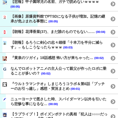
【悲報】甲子園球児の名前、ガチで読めないｗｗｗｗ
(00:05)
【画像】原爆資料館でPTSDになる子供が増加。記憶の継
承が危ぶまれる事態に
(00:05)
【朗報】花澤香菜(37)、まだ誰のものでもない……
(00:04)
【朗報】るろうに剣心の志々雄様「十本刀を半分に減ら
す」←もしこうなったらｗｗｗ
(00:03)
『黄泉のツガイ』18話感想 怖い方が来ちゃった…
(00:02)
なんでロボットアニメの主人公って親父が作ったロボに乗
ることが多いの？
(00:02)
『ウルトラマンテオ』しまじろうコラボ＆第6話「プッチ
ーのお引っ越し」感想・実況まとめ
(00:01)
ニューヨークで悪さした時、スパイダーマン以外を引いた
ら悲惨な事になるな…
(00:00)
【ラブライブ！】ポイズンポテトの真相「犯人は○○○○だっ