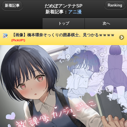
だめぽアンテナSP
Ranking
新着記事
新着記事：
アニ漫
トップ
次へ
【画像】橋本環奈そっくりの囲碁棋士、見つかるｗｗｗｗ
(PickUP!)