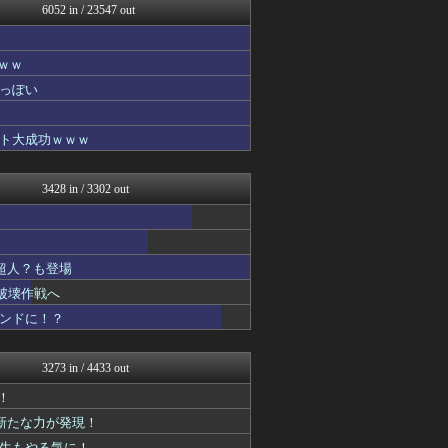
6052 in / 23547 out
fig速
fig速
コンテンツ・声優 | ラブ...
ｗｗ
ヒーローNEWS
それからの出来事() アイ...
っぽい
ポンポコにゅーす - 三日...
わんこーる速報！
ト大成功ｗｗｗ
アニゲー速報
デジタルニューススレッド
ああ言えばForYou
3428 in / 3302 out
ジャンプ速報
漫画まとめ速報
わんこーる速報！
アニゲー速報
超人？も登場
コンテンツ・声優 | ラブ...
ああ言えばForYou
破壊作戦へ
ガンダムブログ（情報戦仕様...
コンドに！？
漫画まとめ速報
へんそく！
アニはつ -アニメ発信場-
3273 in / 4433 out
アニゲー速報
漫画まとめ速報
！
ガンプラ ログ
に新たな力が発現！
fig速
先生もやる気に！