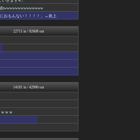
ていきますw」
コンテンツ・声優 | ラブ...
wwwwwwwwwwww
コンテンツ・声優 | ラブ...
におもんない！！！！」→炎上
コンテンツ・声優 | ラブ...
アニはつ -アニメ発信場-
コンテンツ・声優 | ラブ...
22711 in / 92608 out
ヒーローNEWS
アニメつぶやき速報‼︎
アニはつ -アニメ発信場-
GUNDAM.LOG｜ガン...
コンテンツ・声優 | ラブ...
アニはつ -アニメ発信場-
コンテンツ・声優 | ラブ...
わんこーる速報！
アニゲー速報
あぁ^～こころがぴょんぴょ...
14181 in / 42990 out
漫画まとめ速報
わんこーる速報！
ニュー速VIPブログ(`･...
アニゲー速報
異世界転生まとめ速報
ｗｗｗｗ
fig速
わんこーる速報！
アニはつ -アニメ発信場-
fig速
GUNDAM.LOG｜ガン...