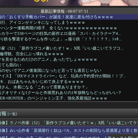
最新記事情報 - 08/07 07:51
画の「おくすり手帳カバー」が誕生！友達に差を付けろｗｗｗｗ
銀行、アイコンがドンキになってしまうｗｗｗｗ
ーハンター連載再開の様子、全くないｗｗｗｗｗｗｗｗｗｗｗｗｗ
カラーで338ページの狂気の新作エロ漫画「スパ・カイラクーア4...
り鉄を撃退するゲームを作ったよ」→撮り鉄「！？！！？？」ｼｭﾎ...
家（52）「新作ラブコメ書いたぞ！ｗ」X民「いい歳こいてラブコ...
の倫理観、完全にぶっ壊れるｗｗｗｗ
ツを見せるためだけのアニメ」あったでしょｗｗｗｗｗ
見ても面白い
系のせいでアニメ後進国になったと言っても過言じゃない
イス】「DXマイスドライバー」など、玩具の予約受付が開始！！プ...
ガキ、おばあちゃんをいじめて炎上するｗｗｗｗ
優さん、水着になる「これって需要ありますか？」
高クオリティな1クールと作画荒れありの1年放映ならどっちがいい？
TER×HUNTER」のベンジャミン王子、強化系最強説ｗｗｗｗ
音さん、やはりデカかった・・・
書の戸愚呂弟さん、地獄で最も過酷な冥獄界を選ぶｗｗｗ
速報
が最も売れた1995年新年3・4合併号に載ってる作品がこちらｗ...
[一覧]
スの主人公モンキー・D・ルフィさん、変わり果てた姿で発見される...
画像】ラノベ作家（52）「新作ラブコメ書いたぞ！ｗ」X民「いい歳こいて
】ウルサマ後期のステージ観てきたんだけど
れｗと話題に
画像】みい山作者「居酒屋行く奴はバカ。ホストの初回なら居酒屋より安く飲
「ど、どどどどこ見てるんですかッ！」
リアした後が本番みたいなゲーム教えてくれ