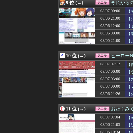
08/06 20:00
【名探偵プリキュア
9 位 (→)
それからの
08/06 20:00
「強いおっさんキ
08/07 00:00
08/06 19:50
【画像】リズム
【
08/06 19:47
【悲報】なろう
08/06 21:00
【
08/06 19:34
【悲報】声優の
08/06 12:00
【
08/06 19:30
【衝撃動画】ア
08/06 19:29
みいちゃんはなぜ
08/06 00:00
【
08/06 19:23
ガリガリな「け
08/05 21:00
【
08/06 19:15
【キングダム 8
08/06 19:02
【ガンダム イニ
08/06 19:00
【バンダイ】「食
10 位 (→)
ヒーローN
08/06 19:00
『ガンダム』に
08/07 07:12
【
08/06 18:52
【衝撃】「Z世代
た
08/06 18:17
【疑問】謎の勢
08/07 06:00
【
08/06 18:13
【驚愕】『料理ア
08/07 03:00
【
08/06 18:06
【画像】ジオン
08/06 18:05
08/07 00:00
【朗報】一般漫
【
08/06 18:04
マガジンで100
08/06 21:26
【M
08/06 18:03
なんと「ド痴女
08/06 18:02
【画像あり】リー
08/06 18:02
【水星の魔女】
11 位 (→)
おたくみ
08/06 18:00
【ウルトラマン】
08/07 07:04
【
08/06 18:00
『ワンピース』空
08/06 17:36
【プリキュア】青
08/06 21:05
【
08/06 17:30
【画像】フリー
08/06 19:34
【