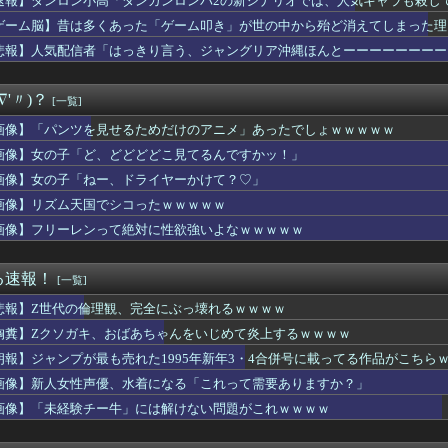
速報】ダンロン小高「ダンガンロンパ2の新シナリオでは、人気キャラも殺し
侑ちゃんもミアちゃん(14歳)に押し倒されるくらい弱いんだよね...
ゲーム脳】昔は多くあった「ゲーム叩き」が世の中から殆ど消えてしまった理由ww
【画像】桜小路きな子ちゃんの尻【Liella!】
🌙🐈‍⬛「うちのオタクは社畜かボンボン」（世界の平均睡眠時間ラ...
悲報】人気配信者「はっきり言う、ジャングリア沖縄ほんとーーーーーーーー
らも好かれる主人公」の特徴、ガチで決まるｗｗｗｗ
Lｺｽﾞｶﾎ…？🐉【蓮ノ空】
∇'〃)？
[一覧]
ズ】ライトセーバーって握りづらそうだよね…
-ライアーゲーム- 第17話 感想：秋山さんの逆転の策がバ...
画像】「パンツを見せるためだけのアニメ」あったでしょｗｗｗｗｗ
スのロロノア・ゾロさん、ペローナちゃんとフラグが立ちまくるｗｗ...
画像】女の子「ど、どどどどこ見てるんですかッ！」
いた「高機動試作型ザク」ってよく考えると時系列がおかしいな
】予定立てるの苦手なので行き当たりばったりの旅行しかできません
画像】女の子「ねー、ドライヤーかけて？♡」
ースより面白い漫画、ガチでこの世に存在しないかもしれないｗｗｗ
画像】リズム天国でシコったｗｗｗｗｗ
すみれちゃんのお尻を意味もなく叩いてそうなキャラ【Liella...
画像】フリーレンって絶対に性欲強いよなｗｗｗｗｗ
性声優、水着になる「これって需要ありますか？」
者「居酒屋行く奴はバカ。ホストの初回なら居酒屋より安く飲めてイ...
に熊本地震が発生した瞬間の防犯カメラが公開される
る速報！
[一覧]
ゲーム、エッチすぎて始まる♥
験チー牛」には解けない問題がこれｗｗｗｗ
悲報】Z世代の倫理観、完全にぶっ壊れるｗｗｗｗ
始まる‘エクストラモード’
胸糞】Zクソガキ、おばあちゃんをいじめて炎上するｗｗｗｗ
小高「ダンガンロンパ2の新シナリオでは、人気キャラも殺していき...
気ポケモン、超エッチなフィギュアになるwww
朗報】ジャンプが最も売れた1995年新年3・4合併号に載ってる作品がこちら
イス】「変身ベルト DXマイスドライバー」ほか【本日予約開始！...
画像】新人女性声優、水着になる「これって需要ありますか？」
発生時の「手術室」の映像、公開される。医療従事者って凄いなｗｗ...
画像】「未経験チー牛」には解けない問題がこれｗｗｗｗ
アニメ化決定！？嬉しい！！」→「なんなんだよこれ…」←最初に思...
ポロン】NEO ダイナマイトアクション「ダイアポロン アニメ...
て他社ゲーのインスパイア多いよね