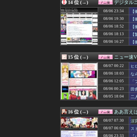
08/06 12:05
14 位 (→)
【朗報】グリッド
デジタル
08/06 12:05
「フリルもリボン
08/06 23:34
【
08/06 12:05
【画像】小さくて
08/06 12:02
08/06 19:30
【こち亀】両津「
【
08/06 12:00
【ミリマス】6
08/06 18:52
【
08/06 12:00
石原夏織さん、
08/06 18:13
【
08/06 12:00
【動画】かもし
食
08/06 12:00
【名探偵プリキ
08/06 16:27
【
08/06 10:21
【ガンダム】ア
人
08/06 09:05
【ムホ報】不知
15 位 (→)
ニュー速VI
08/07 00:22
ヒ
08/06 18:03
な
08/06 12:05
「
08/06 00:23
田
08/05 18:04
二
16 位 (→)
ああ言えばF
08/07 07:30
涼
08/07 06:00
ス
08/06 23:33
『