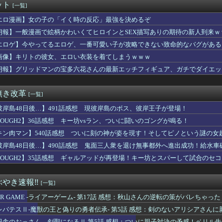
ット
[一覧]
ift+シリーズ「純燼エイヤフィヤトラ それからの物語VER...
エ】キューズQ「ライザ(ライザリン・シュタウト)ウェディングS...
エロ漫画】女の子の「イく時の反応」最強を決めるぞ
】【動画】ひーが後輩にお姉ちゃん呼びさせてる…【声優】
朗報】一般漫画で絵柄かわいくてヒロインとSEX描写ありの期待の新人到来ｗ
ルクって毎回似たような見た目じゃない？
の家の合鍵を勝手に作って部屋に侵入しそうなアイドル
エロゲ】今やってるエロゲ、一番可愛い子が攻略できない致命的なバグがある
番売れている雑誌、週刊少年ジャンプ紙版が100万部を下回り国内...
画像】キリトの彼女、エロい衣装を着てしまうｗｗｗ
ーコネクトツー社長、ジャンプ公式にブロックされるｗｗｗｗ
朗報】グリッドマンの宝多六花さんの最新エッチフィギュア、ガチでダイエッ
多くあった「ゲーム叩き」が世の中から殆ど消えてしまった理由ww...
パン三世』のガチで怖い話を聞いてワイ震えが止まらない…これは…...
め∞みた』8話感想 みゅーたいぷ解散の危機！？
無き改革
[一覧]
ジャンプさん、最大発行部数653万部から急降下でついに100万...
ラータイムのせいで寿命を大幅に失ってしまったけどそれでちょうど...
彼岸島48日後…】491話感想 現彼岸島のボス、彼岸王子が登場！
フルエンサー「残クレじゃなくて一括でアルファード買っちゃった」...
TOUGH2】36話感想 キー坊vsラン、ついに闘いのゴングが鳴る！
者「はっきり言う、ジャングリア沖縄ほんとーーーーーーーーにおも...
】Holiday∞Holiday200万再生【蓮ノ空】
キン肉マン】540話感想 ついに刻の神が姿を現す！そしてピノという謎の女
』6話感想 ダラさんにビームを打ちたいと懇願する薫
彼岸島48日後…】490話感想 鬼面三人衆を退け無事都外へ進出成功！給水車
ンテール少女時代のハマーンは好みじゃなかったの？
TOUGH2】35話感想 ギャルアッドが再登場！キー坊とスパーして試合のセ
ドトリガーのストーリー、もう誰も覚えてない
イス』制作発表会見で追加情報解禁 他、今週の備忘録（2026/...
系の四天王、「無職転生オバロ転スラリゼロ」でガチ決定ｗｗｗ
やき速報‼︎
[一覧]
新作、とんでもない手抜きをしてしまうwwwww
のアニメ化反対！不謹慎！」アニメ会社「もちづきさんアニメ化！」...
IAR GAME -ライアーゲーム- 第17話 感想：秋山さんの逆転の策がバレちゃった
88,000のミーティアが二次も即完売なの大人気すぎる…
レバテスⅡ-魔獣の王と偽りの勇者伝承- 第5話 感想：剣のないアリシアさん
ヶ咲学園スクールアイドル同好会】フリュー「上原歩夢」プライズフ...
田舎のおっさん、剣聖になるⅡ 第5話 感想：ついに親子対決の予感！ベリル