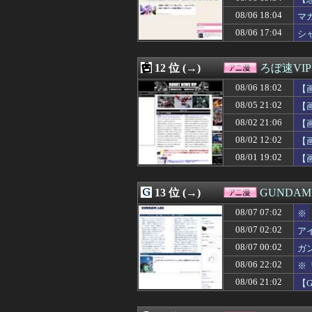
08/06 17:30
オタク系コンテン
08/06 18:04
08/06 17:05
【悲報】かつて6
マ
08/06 17:04
シャニマスのア
08/06 17:04
シ
08/06 16:46
【画像】オタク「
08/06 16:27
【衝撃】年収30
08/06 16:05
【エロゲ】今や
12 位 (→)
ろぼ速VIP
08/06 15:55
【悲報】頂き女子
08/06 18:02
【
08/06 15:51
アニメ『Re:ゼロか
08/06 15:05
「機動戦士Ζガン
08/05 21:02
【
08/06 15:04
令和版両津勘吉
08/02 21:06
【
08/06 15:00
昭和戦隊のロボ
08/02 12:02
08/06 15:00
【驚愕】名作『S
【
08/06 14:37
片田舎のおっさん
08/01 19:02
【
08/06 14:20
【驚愕】夏、終
08/06 14:16
【朗報】アニメ「
08/06 14:05
【画像】この沐
13 位 (→)
GUNDA
08/06 14:05
【画像】キリト
08/07 07:02
※
08/06 13:58
【ガンダム008
08/06 13:55
【悲報】ヤニねこ
08/07 02:02
ア
08/06 13:04
異世界おじさん
08/07 00:02
ガ
08/06 12:59
【ガンプラ】PG
08/06 22:02
※
08/06 12:44
【朗報】歴代の日
08/06 12:34
アニメ監督「ラス
08/06 21:02
【
08/06 12:18
【V作戦】ジオ
08/06 12:07
【悲報】ハンタ