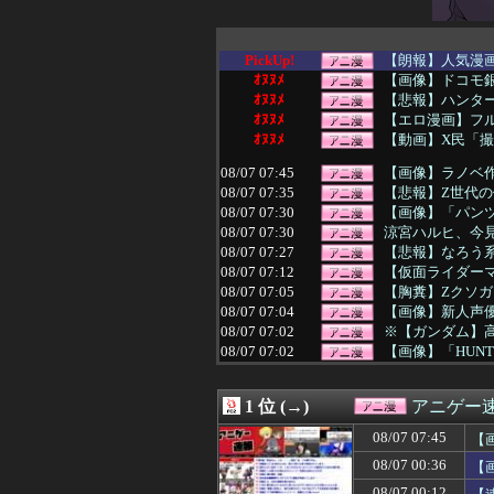
PickUp!
【朗報】人気漫
ｵﾇﾇﾒ
【画像】ドコモ
ｵﾇﾇﾒ
【悲報】ハンタ
ｵﾇﾇﾒ
【エロ漫画】フル
ｵﾇﾇﾒ
【動画】X民「撮
08/07 07:45
【画像】ラノベ作
08/07 07:35
【悲報】Z世代
08/07 07:30
【画像】「パン
08/07 07:30
涼宮ハルヒ、今
08/07 07:27
【悲報】なろう
08/07 07:12
【仮面ライダーマ
08/07 07:05
【胸糞】Zクソ
08/07 07:04
【画像】新人声
08/07 07:02
※【ガンダム】
08/07 07:02
【画像】「HUN
08/07 07:00
【朗報】佐倉綾
08/07 06:18
【朗報】幽遊白
1 位 (→)
アニゲー
08/07 06:05
【朗報】ジャンプ
08/07 06:00
覇権漫画ワンピー
08/07 07:45
【
08/07 06:00
【ウルトラマン
た
08/07 00:36
【
08/07 06:00
【画像】女の子
08/07 06:00
ストーリーをク
08/07 00:12