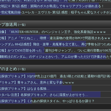
「ヤニねこ」、喫煙・違法薬物の使用がBPOで問題視されるｗｗｗｗ
ス作者「手書きでダンスアニメ描いてみました」←アニメの当てつけ...
女戦記Ⅱ 第5話 感想：派閥のボスが島流しでキャリアプランが崩れ去る！
ャア）」vs「アレックス（クリス）」はどっちが勝つと思う？
十世紀電氣目録-ユーレカ・エヴリカ- 第5話 感想：稲子ちゃん変なスイッチ
ニメ、やっぱ日本の後追いだった
ンボールの天下一武道会、やっぱりヤラセだったｗｗｗ
獣の王と偽りの勇者伝承- 第5話 感想：剣のないアリシアさんに...
ンプ放送局
[一覧]
桂正和の描いた最新パ0ツイラストにネット衝撃「この質感の出し方...
女性声優さん、いきなり水着姿をXで披露ｗｗｗｗ
画像】「HUNTER×HUNTER」のベンジャミン王子、強化系最強説ｗｗｗｗ
の新作アニメ、普通につまらない…
悲報】アニメ「ヤニねこ」、喫煙・違法薬物の使用がBPOで問題視されるｗｗ
n: Fighting Souls】デッドプールキャラ...
キングダム 884話感想】飛信・楽華・羌瘣軍を立て直し、再び李牧を討つた
onで「GANTZ」が全巻100円ｗｗｗｗｗｗｗｗｗｗ
リジナルキャラクター】PLAMATEA「MXちゃん」プラモデル...
悲報】かつて650万部を誇った「週刊少年ジャンプ」、ついに発行部数が100
「ねー、ドライヤーかけて？♡」
機動戦士Ζガンダム」のディジェとかいう、アムロが乗っただけで評価された
見れる最新アニメwwwwwwwwwww
のりちゃん、やはりDの一族だったｗｗｗｗ
ーナル】最強の支援機と言えば？
アのまとめ
[一覧]
グ漫画ってなんなの？
海外の小糸の紹介文（日本語訳）
名探偵プリキュア】1QのIP売上は15億円 過去3期との比較と通期95億円計画
マイス】「十二支同盟」とも戦うらしいけど
プリキュア】青キュアさん、意外と変な子多いw w w
ビドゥンガンダム「ビーム弾きます、ビーム曲げられます、空飛びま...
名探偵プリキュア】はなまる孤独…
イター6の新キャラ、エロ可愛くてメロメロになるプレイヤーが続出
SEEDさん、絶対にあり得ないだろって設定がこちらｗｗｗ
ネタバレ注意】名探偵プリキュア、さらに湿度が上がりそう…
の子の「イく時の反応」最強を決めるぞ
名探偵プリキュア】くれあの探偵スタイル、やっぱりるるか譲り？
D】ゲイツってクルーゼも乗ってるのにあんまり活躍したイメージが...
ズ】セガ「忍野忍」「斧乃木余接」プライズフィギュア【彩色原型公...