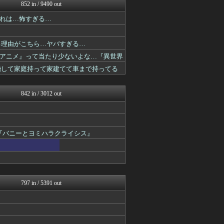
アニチャット
852 in / 9490 out
ニュー速VIPブログ(`･...
れは…怖すぎる…
ぴこ速(〃'∇'〃)？
最強ジャンプ放送局
それからの出来事() アイ...
る理由がこちら…ヤバすぎる…
ぐら速 -声優まとめ速報-
アニメ』って当たり少ないよな…『異世界
あぁ^～こころがぴょんぴょ...
プリキュアのまとめ
結婚して家庭持って家建てて車まで持ってる
ガンダムブログ（情報戦仕様...
アニチャット
842 in / 3012 out
『バニーとヨミハラクライシス』
797 in / 5391 out