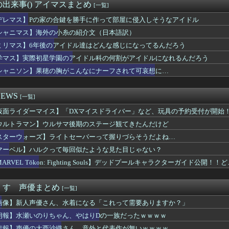
】1QのIP売上は15億円 過去3期との比較と通期95億円計...
出来事() アイマスまとめ
[一覧]
ャラ（年齢40～50代）」はよくいるけど「強いおばさん」はいな...
天国でシコったｗｗｗｗｗ
デレマス】Pの家の合鍵を勝手に作って部屋に侵入しそうなアイドル
作家もどきぼく、現実に打ちのめされる…
シャニマス】海外の小糸の紹介文（日本語訳）
大西沙織さん、意外と代表作が無いｗｗｗｗ
ミリマス】6年後のアイドル達はどんな感じになってるんだろう
メリカ人なら絶対目が覚める目覚まし時計がこちら…凄すぎる…
死に追いやられたか？→覚醒剤の入手ルート持ってるような半グレに...
学マス】実際初星学園のアイドル科の何割がアイドルになれるんだろう
もフレ声優」が発見される・・・
シャニソン】果穂の胸がこんなにナーフされて可哀想に…
84話感想】飛信・楽華・羌瘣軍を立て直し、再び李牧を討つための...
ブ】GACKTの学習内容おかしいよ…
玩」「プライズ」「ガシャポン」2026年8月発売商品【発売スケ...
EWS
[一覧]
ついて全く知らないけど、最強のやつはどんなの？
仮面ライダーマイス】「DXマイスドライバー」など、玩具の予約受付が開始
」とんでもない事が判明ｗｗｗｗ「Z世代」がここまで酷すぎる理由...
力「本当に幸せな人は人を煽らない」←これ
ウルトラマン】ウルサマ後期のステージ観てきたんだけど
ニメ』『グルメアニメ』の凄い事に気付いたｗｗｗｗ『グルメアニメ...
スターウォーズ】ライトセーバーって握りづらそうだよね…
兵「キャノン担いだデブ？近接は無理だろ（笑）」→
画で絵柄かわいくてヒロインとSEX描写ありの期待の新人到来ｗｗｗ
マーベル】ハルクって毎回似たような見た目じゃない？
万部も売れてるのに全くアニメ化されないこのお漫画📖🥺
ARVEL Tōkon: Fighting Souls】デッドプールキャラクターガイド公
専用」のドスケベマンション！？
ンの翼とかいう物語のエンディングが富野作品の中でも屈指の美しさ...
エリクトってマジで奇跡の存在だったんだよな
くす 声優まとめ
[一覧]
中国のファンが作ったウルトラ問題児一覧wwwww
画像】新人声優さん、水着になる「これって需要ありますか？」
白の100年編の役者が揃うｗｗｗ
キュアさん、意外と変な子多いw w w
朗報】水瀬いのりちゃん、やはりDの一族だったｗｗｗｗ
レンって絶対に性欲強いよなｗｗｗｗｗ
悲報】声優の大西沙織さん、意外と代表作が無いｗｗｗｗ