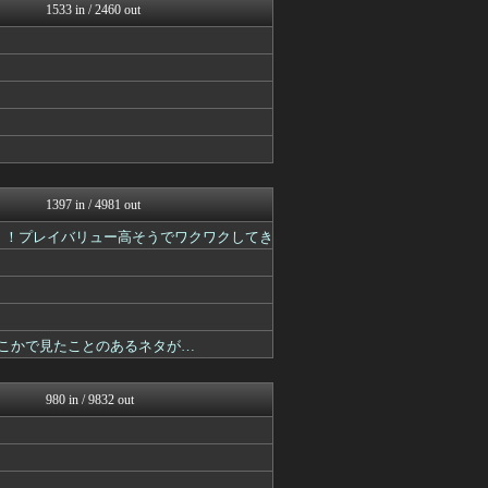
プリキュアのまとめ
1533 in / 2460 out
ああ言えばForYou
ぴこ速(〃'∇'〃)？
異世界転生まとめ速報
おたくみくす 声優まとめ
デジタルニューススレッド
漫画まとめ速報
ぐら速 -声優まとめ速報-
最強ジャンプ放送局
GUNDAM.LOG｜ガン...
fig速
1397 in / 4981 out
ああ言えばForYou
！！プレイバリュー高そうでワクワクしてき
デジタルニューススレッド
異世界転生まとめ速報
デジタルニューススレッド
ガンダムブログ（情報戦仕様...
アニチャット
おたくみくす 声優まとめ
開！！どこかで見たことのあるネタが…
ニュー速VIPブログ(`･...
ろぼ速VIP
GUNDAM.LOG｜ガン...
980 in / 9832 out
ヒーローNEWS
あぁ^～こころがぴょんぴょ...
プリキュアのまとめ
ぴこ速(〃'∇'〃)？