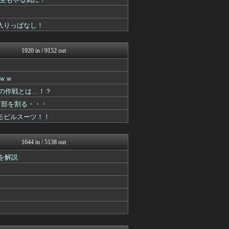
最強ジャンプ放送局
アニゲー速報
GUNDAM.LOG｜ガン...
が入りっぱなし！
漫画まとめ速報
アニはつ -アニメ発信場-
アニメつぶやき速報‼︎
1920 in / 9152 out
アニゲー速報
ぐら速 -声優まとめ速報-
漫画まとめ速報
ｗｗ
ヒーローNEWS
めの作戦とは…！？
ジャンプ速報
fig速
万部を割る・・・
ぴこ速(〃'∇'〃)？
モビルスーツ！！
異世界転生まとめ速報
おたくみくす 声優まとめ
GUNDAM.LOG｜ガン...
1644 in / 5138 out
ああ言えばForYou
それからの出来事() アイ...
を解説
ヒーローNEWS
ガンダムブログ（情報戦仕様...
漫画まとめ速報
アニはつ -アニメ発信場-
アニチャット
GUNDAM.LOG｜ガン...
fig速