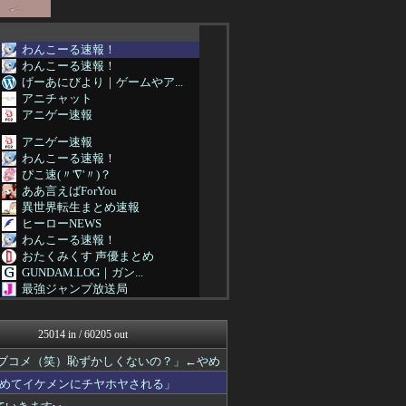
わんこーる速報！
わんこーる速報！
げーあにびより｜ゲームやア...
アニチャット
アニゲー速報
アニゲー速報
わんこーる速報！
ぴこ速(〃'∇'〃)？
ああ言えばForYou
異世界転生まとめ速報
ヒーローNEWS
わんこーる速報！
おたくみくす 声優まとめ
GUNDAM.LOG｜ガン...
最強ジャンプ放送局
ぐら速 -声優まとめ速報-
アニはつ -アニメ発信場-
25014 in / 60205 out
わんこーる速報！
ジャンプ速報
ラブコメ（笑）恥ずかしくないの？」←やめ
ヒーローNEWS
めてイケメンにチヤホヤされる」
ぴこ速(〃'∇'〃)？
ああ言えばForYou