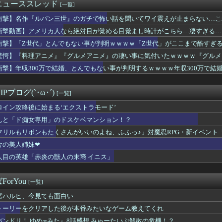
マンの宝多六花さんの最新エッチフィギュア、ガチでダイエット大成...
ニューススレッド
[一覧]
もたくさんがいいのよね、ふふっ♪」対魔忍RPG・新イベント『バ...
衝撃】名作『ルパン三世』のガチで怖い話を聞いてワイ震えが止まらない…こ
可愛い小鳥遊ホシノは腰を持ってオ〇ホールを使うかの様なセッ〇ス...
おじいちゃんにこち亀初版本読ませてもらってねー。内容は全く変わ...
衝撃動画】アメリカ人なら絶対目が覚める目覚まし時計がこちら…凄すぎる…
年後のアイドル達はどんな感じになってるんだろう
衝撃】「Z世代」とんでもない事が判明ｗｗｗｗ「Z世代」がここまで酷すぎ
７月にファンと行くハワイ旅行を企画してしまう・・・
驚愕】『料理アニメ』『グルメアニメ』の凄い事に気付いたｗｗｗｗ『グルメ
れない運転、限界突破ｗｗｗ
堂』ぐらいじゃないか…もしかして…
ュア】はなまる孤独…
衝撃】年収300万で結婚、とんでもない事が判明するｗｗｗｗ年収300万で
ッザムのいいところで30レスくらいを目指す
…もしかして年収300万は…
火舞さん、調整で横乳がめっちゃ見えるようになるｗｗｗ
Pブログ(`･ω･´)
[一覧]
ロイン攻略後に始まる‘エクストラモード’
んと「ド痴女専用」のドスケベマンション！？
フリルもリボンもたくさんがいいのよね、ふふっ♪」対魔忍RPG・新イベント
舎の美人姉妹❤
人目の英雄「赤炎の獣人の末裔 イニス」
orYou
[一覧]
宮ハルヒ、今見ても面白い
トーリーをクリアした後が本番みたいなゲーム教えてくれ
バンドリ！ ゆめ∞みた』8話感想 みゅーたいぷ解散の危機！？