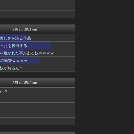
ああ言えばForYou
最強ジャンプ放送局
おたくみくす 声優まとめ
異世界転生まとめ速報
デジタルニューススレッド
アニチャット
916 in / 2921 out
ぴこ速(〃'∇'〃)？
美しさを誇る作品
デジタルニューススレッド
最強ジャンプ放送局
かったを後悔する…
おたくみくす 声優まとめ
を焼かれた事がある奴ｗｗｗｗ
ヒーローNEWS
時の衝撃ｗｗｗｗ
デジタルニューススレッド
アニメつぶやき速報‼︎
奴がおるん？
デジタルニューススレッド
異世界転生まとめ速報
2次元に捉われない
855 in / 8549 out
アニチャット
いい？
ガンダムブログ（情報戦仕様...
ぴこ速(〃'∇'〃)？
おたくみくす 声優まとめ
ガンプラ ログ
異世界転生まとめ速報
おたくみくす 声優まとめ
ガンダムブログ（情報戦仕様...
げーあにびより｜ゲームやア...