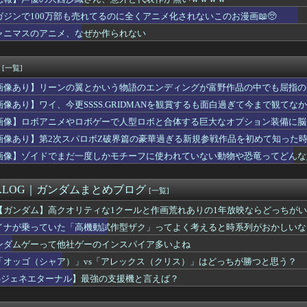
ツの主人公「ヒロインか全人類かの二択…ボクはヒロインを選ぶっ！...
50万部を誇った「週刊少年ジャンプ」、ついに発行部数が100万...
ガジンで100万部も売れてるのに全くアニメ化されないこのお漫画📖🥺
ニメ、なぜか作られない
ャニマスのアニメ、なぜか作られない
実際にプレイしたらわかるけどライザは友達って感じで性的な目では...
0万で結婚、とんでもない事が判明するｗｗｗｗ年収300万で結婚...
ってるエロゲ、一番可愛い子が攻略できない致命的なバグがあるっぽい
[一覧]
に人生を狂わされたおじさんが復讐にすべてを捧げるヱロゲが発売ｗ...
画像あり】リーンの翼とかいう物語のエンディングが富野作品の中でも屈指の
ら始める異世界生活』4th season《奪還編》PV公開...
ダム」のディジェとかいう、アムロが乗っただけで評価されたモビル...
画像あり】ワイ、今更SSSS.GRIDMANを観賞するも面白過ぎて今まで観てな
の声優、マジで予想つかないｗｗｗｗ
画像】ロボアニメやロボゲーで人型ロボと合体する巨大なオプション装備に脳
デザイン、配信で追って見ると…
LAM DUNK』の赤木剛憲（ゴリ）、とんでもない事が判明する...
画像あり】第2次スパロボZ破界篇の豪華過ぎる新規参戦作品を初めて知った
、剣聖になるⅡ 第5話 感想：ついに親子対決の予感！ベリル先生...
画像】ゾイドでまだ一度しかモチーフに使われていない動物や恐竜ってどんな
わる…今年の夏は…凄すぎる…
ヤニねこ」BPOに通報され審議されるもセーフだった模様wwww...
浴着エルフ玄関に飾ろうと思うんやが
M.LOG｜ガンダムまとめブログ
[一覧]
の彼女、エロい衣装を着てしまうｗｗｗ
【ガンダム】高クオリティな1クールと作画荒れありの1年放映ならどっちが
3】バニングってスパロボだと普通に生きてるよね？
さん、BPOが動くｗｗｗｗｗ
イナが乗っていた「高機動試作型ザク」ってよく考えると時系列がおかしいな
←こいつに2期がない理由・・・
ンダムゲーって他社ゲーのインスパイア多いよね
U νガンダム、4割引きの店舗が現れる…安いけど置く場所が…
「オッゴ（シャア）」vs「アレックス（クリス）」はどっちが勝つと思う？
本の全漫画TOP10、遂に確定するwwwww
ボス戦かぁ……主題歌流して主人公が1番最初に習得した技でトドメ...
Gジェネエターナル】最強の支援機と言えば？
ン視点のこいつ等って普通に怖すぎると思う…
ーハンター連載再開の様子、全くないｗｗｗｗｗｗｗｗｗｗｗｗｗ