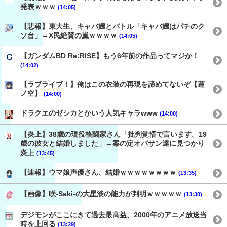
発表ｗｗｗ
(14:05)
【悲報】東大生、キャバ嬢とバトル「キャバ嬢はパチのク
ソ台」→X民絶賛の嵐ｗｗｗｗ
(14:05)
【ガンダムBD Re:RISE】もう6年前の作品ってマジか！
(14:02)
【ラブライブ！】俺はこの衣装の再現を諦めてないぞ【蓮
ノ空】
(14:00)
ドラクエのゼシカとかいう人気キャラwww
(14:00)
【炎上】38歳の現役格闘家さん「批判覚悟で言います。19
歳の彼女と結婚しました」→案の定オバサン達に見つかり
炎上
(13:45)
【速報】ウマ娘声優さん、結婚ｗｗｗｗｗｗｗｗ
(13:35)
【画像】咲-Saki-の大星淡の能力が判明ｗｗｗｗｗ
(13:30)
デジモンがここにきて過去最高益、2000年のアニメ放送当
時を上回る
(13:29)