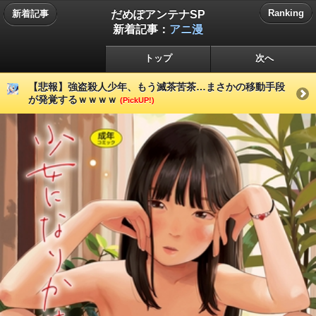
だめぽアンテナSP
Ranking
新着記事
新着記事：
アニ漫
トップ
次へ
【悲報】強盗殺人少年、もう滅茶苦茶…まさかの移動手段
が発覚するｗｗｗｗ
(PickUP!)