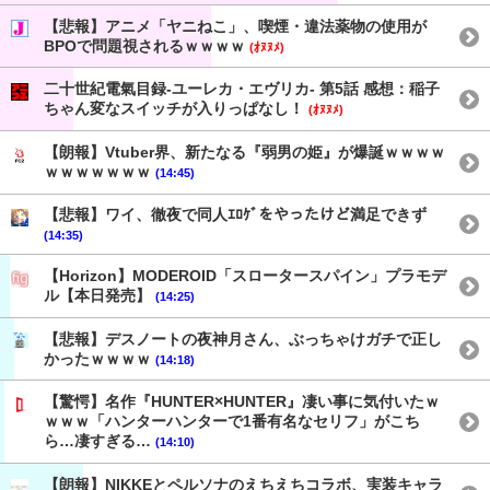
【悲報】アニメ「ヤニねこ」、喫煙・違法薬物の使用が
BPOで問題視されるｗｗｗｗ
(ｵﾇﾇﾒ)
二十世紀電氣目録-ユーレカ・エヴリカ- 第5話 感想：稲子
ちゃん変なスイッチが入りっぱなし！
(ｵﾇﾇﾒ)
【朗報】Vtuber界、新たなる『弱男の姫』が爆誕ｗｗｗｗ
ｗｗｗｗｗｗｗ
(14:45)
【悲報】ワイ、徹夜で同人ｴﾛｹﾞをやったけど満足できず
(14:35)
【Horizon】MODEROID「スロータースパイン」プラモデ
ル【本日発売】
(14:25)
【悲報】デスノートの夜神月さん、ぶっちゃけガチで正し
かったｗｗｗｗ
(14:18)
【驚愕】名作『HUNTER×HUNTER』凄い事に気付いたｗ
ｗｗｗ「ハンターハンターで1番有名なセリフ」がこち
ら…凄すぎる…
(14:10)
【朗報】NIKKEとペルソナのえちえちコラボ、実装キャラ