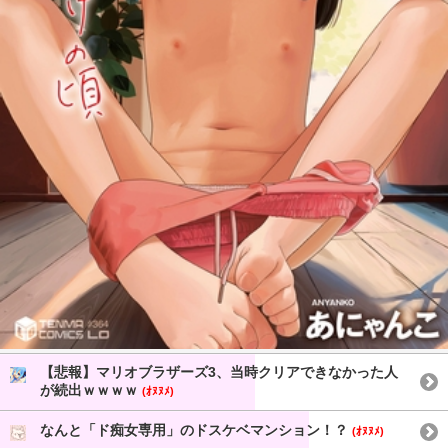
【悲報】マリオブラザーズ3、当時クリアできなかった人
が続出ｗｗｗｗ
(ｵﾇﾇﾒ)
なんと「ド痴女専用」のドスケベマンション！？
(ｵﾇﾇﾒ)