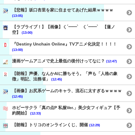
【悲報】坂口杏里を家に住ませてあげた結果ｗｗｗｗ
(13:05)
【ラブライブ！】【画像】く´━━`ゝく´━━`ゝ【蓮ノ
空】
(13:00)
『Destiny Unchain Online』TVアニメ化決定！！！！
(13:00)
漫画ゲームアニメで史上最低の後付けってなに？
(12:47)
【朗報】声優、なんかAIに勝ちそう。「声も「人格の象
徴」明記、法務省」
(12:45)
【画像】お尻系ゲームのキャラ、流石に太すぎるｗｗｗｗ
(12:45)
ホビーサクラ「真の点P 私服Ver.」美少女フィギュア【予
約開始】
(12:33)
【朗報】トリコのオンラインくじ、開催
(12:29)