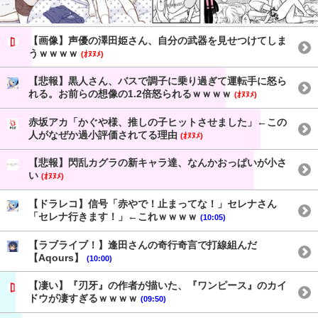
【画像】声優の澤田姫さん、自分の武器を見せつけてしま
うｗｗｗｗ
(ｵﾇﾇﾒ)
【悲報】黒人さん、バスで調子に乗り過ぎて運転手に怒ら
れる。お前らの想像の1.2倍怒られるｗｗｗｗ
(ｵﾇﾇﾒ)
赤坂アカ「かぐや様、推しの子ヒットさせました」←この
人がなぜか過小評価されてる理由
(ｵﾇﾇﾒ)
【悲報】閃乱カグラの新キャラ達、なんかおっぱいが小さ
い
(ｵﾇﾇﾒ)
【ドラレコ】信号「赤やで！止まってな！」セレナさん
「セレナ行きます！」←これｗｗｗｗ
(10:05)
【ラブライブ！】逢田さんの奇行奇言で打線組んだ
【Aqours】
(10:00)
【凄い】『刃牙』の作者が描いた、『ワンピース』のカイ
ドウが凄すぎるｗｗｗｗ
(09:50)