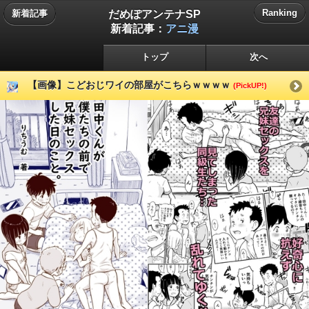
だめぽアンテナSP
Ranking
新着記事
新着記事：
アニ漫
トップ
次へ
【画像】こどおじワイの部屋がこちらｗｗｗｗ
(PickUP!)