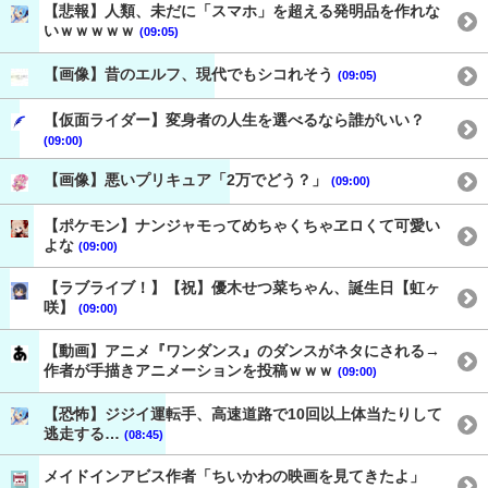
【悲報】人類、未だに「スマホ」を超える発明品を作れな
いｗｗｗｗｗ
(09:05)
【画像】昔のエルフ、現代でもシコれそう
(09:05)
【仮面ライダー】変身者の人生を選べるなら誰がいい？
(09:00)
【画像】悪いプリキュア「2万でどう？」
(09:00)
【ポケモン】ナンジャモってめちゃくちゃヱロくて可愛い
よな
(09:00)
【ラブライブ！】【祝】優木せつ菜ちゃん、誕生日【虹ヶ
咲】
(09:00)
【動画】アニメ『ワンダンス』のダンスがネタにされる→
作者が手描きアニメーションを投稿ｗｗｗ
(09:00)
【恐怖】ジジイ運転手、高速道路で10回以上体当たりして
逃走する…
(08:45)
メイドインアビス作者「ちいかわの映画を見てきたよ」