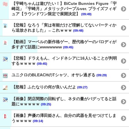
【宇崎ちゃんは遊びたい！】BiCute Bunnies Figure「宇
崎花」「宇崎月」メタリックパープルver. プライズフィギ
ュア【ラウンドワン限定で展開決定】
(09:49)
【悲報】なろう「実は有能だけど理解してないパーティか
ら追放されました」←これｗｗｗ
(09:48)
【動画】マーベルの新作格ゲー、歴代格ゲーのパロディが
多すぎて話題にwwwwwww
(09:45)
【悲報】ドラえもん、インドネシアに16人いることが判明
するｗｗｗｗ
(09:45)
ユニクロのBLEACHのTシャツ、オサレ過ぎる
(09:29)
【怒報】ふたなりの何が良いんだよ
(09:27)
【画像】閉店間際の回転ずし、ネタの量がバグってると話
題にｗｗｗｗｗ
(09:25)
【画像】声優の澤田姫さん、自分の武器を見せつけてしま
うｗｗｗｗ
(09:14)