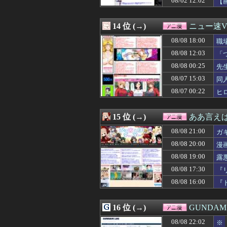
08/02 12:02
【
08/08 07:00
【画像】有名女
08/08 02:33
転生したらスライ
08/08 02:27
14 位 (→)
【大悲報】未来
ニュー速VI
08/08 00:25
先生の彼女にな
08/08 18:00
職
08/08 00:05
【悲報】「HUNT
08/08 00:03
08/08 12:03
【動画】福岡天
「
08/08 00:00
【学マス】AIラ
よ
08/08 00:25
先
08/07 22:51
【プリキュア】公
08/07 15:03
同
08/07 22:33
【謎】雨宮天さ
08/07 22:05
「ドラゴンボール
08/07 00:22
ヒ
08/07 22:05
【エロ漫画】T
08/07 22:00
【衝撃】ドラクエ
15 位 (→)
ああ言えばF
08/08 21:00
ガ
08/08 20:00
漫
08/08 19:00
露
08/08 17:30
『
08/08 16:00
『
16 位 (→)
GUNDA
08/08 22:02
※