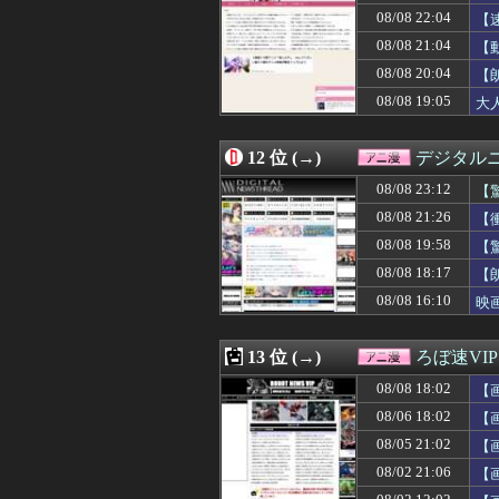
08/08 12:03
「ついに夏フェス
08/08 22:04
【
08/08 12:02
【ヤニねこ】薬
08/08 21:04
【
08/08 12:02
※「強くてニュ
08/08 20:04
08/08 12:00
【プッチーのお
【
08/08 12:00
ジャンプが最も売
08/08 19:05
大
08/08 12:00
【画像】抜ける
08/08 12:00
【画像】『みい
08/08 12:00
【アイマス】何
12 位 (→)
デジタル
08/08 11:59
【MSV】シン・
08/08 23:12
【
08/08 11:43
【画像あり】オ
08/08 11:35
【ガンプラ】今
08/08 21:26
【
08/08 11:32
【お誕生日】逢
08/08 19:58
【
08/08 11:04
今期の覇権アニメは
08/08 18:17
08/08 10:35
【画像】因習村
【
08/08 10:30
『ドラゴンボー
08/08 16:10
映
08/08 10:01
【画像】アムロ
08/08 09:49
【宇崎ちゃんは遊びたい
08/08 09:27
【怒報】ふたな
13 位 (→)
ろぼ速VIP
08/08 09:05
【画像】昔のエ
08/08 18:02
【
08/08 09:00
【仮面ライダー
08/08 09:00
【画像】悪いプ
08/06 18:02
【
08/08 09:00
【動画】アニメ『
08/05 21:02
【
08/08 08:11
【ガンダムＷ】ド
08/02 21:06
【
08/08 07:02
「鬼滅の刃」の
08/08 07:00
【名探偵プリキ