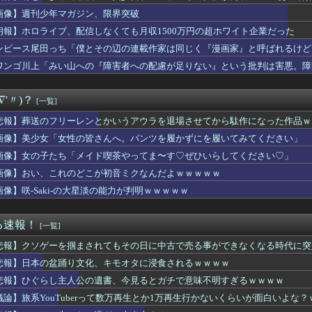
ムってさぁ、頭の“バルカン”意味あるの？あれ、役に立たなくない...
画像】週刊少年マガジン、限界突破
ブ、配信しなくても月収1500万円の超ホワイト企業だった
チー牛、キモ過ぎて大炎上するｗｗｗｗｗ
朗報】ホロライブ、配信しなくても月収1500万円の超ホワイト企業だった
交物のエロ漫画←これｗｗｗ
ンピース尾田っち「僕とその辺の連載作家は同じく『漫画家』と呼ばれるけど
声優、結婚ｗｗｗｗ
ーター】いくら頭が良くてもOSをその場で書き換えられるのか
ワンゴ川上「みい山への『障害者への配慮が足りない』という批判は害悪。障
】自慢にならないレベルのラブライブ!に関する報告をするスレ
年ジャンプ、世代交代に失敗
∇'〃)？
[一覧]
のジョセフさん「努力C才能A血統S」←コイツが人気ある理由ｗｗ...
キッズのストリートファイト、さすがにキツいｗｗｗｗ
悲報】葬送のフリーレンとかいうアウラを退場させてから駄作になった作品ｗ
ミデフォルメフィギュア「重音テト 通常衣装Ver.」「重音テト...
画像】美少女「女性の皆さんへ。パンツを履かずにを履いてみてください」
ち「僕とその辺の連載作家は同じく『漫画家』と呼ばれるけど、それ...
）「新作ラブコメ書いたぞ！ｗ」X民「いい歳こいてラブコメ（笑）...
画像】女の子たち「メイド喫茶やってま〜す♡ぜひいらしてください♡」
!】KADOKAWA PLASTIC MODEL SER...
画像】おい、これのどこが初音ミクなんだよｗｗｗｗｗ
ンドの暴走族、レベチｗｗｗｗ怖すぎる…
画像】咲-Saki-の大星淡の能力が判明ｗｗｗｗｗ
社、境内での「コスプレ衣装」「軍装」を禁止にするｗｗｗｗ
カブト】予告で敵に２０年前の旧式扱いされてたけど…
の映画館、小学生女児から中年男性への「おねだり」事案が発生する...
る速報！
[一覧]
い山への『障害者への配慮が足りない』という批判は害悪。障害者に...
佐倉綾音さん、ファンサービスも欠かさないｗｗｗｗ
悲報】クソゲーを掴まされてもその日に中古で売る事ができなくなる時代に突
ーガンダムHWSのヘッドアーマーが後世にに引き継がれなくて悲し...
悲報】日本の盆踊り文化、キモオタに浸食されるｗｗｗｗ
】単発要素が強めの回、みんなはどれが好き？
髪下ろし水着ちょこ先輩がエ〇チすぎる
悲報】ひぐらし主人公の遺書、今見るとガチで意味不明すぎるｗｗｗｗ
います」←飽きた。おっさんにしろ
議論】旅系YouTuberって数万再生とか1万再生行かないくらいが面白いよな
ハンターさん、ガチで最強の新能力を登場させてしまうｗｗｗｗｗｗ...