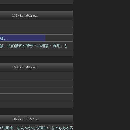
アニはつ -アニメ発信場-
デジタルニューススレッド
ヒーローNEWS
1717 in / 5662 out
最強ジャンプ放送局
ぴこ速(〃'∇'〃)？
ヒーローNEWS
】
コンテンツ・声優 | ラブ...
模様…
プリキュアのまとめ
2次元に捉われない
は「法的措置や警察への相談・通報」も
異世界転生まとめ速報
fig速
アニはつ -アニメ発信場-
デジタルニューススレッド
1586 in / 5817 out
アニチャット
GUNDAM.LOG｜ガン...
ああ言えばForYou
ぐら速 -声優まとめ速報-
ぴこ速(〃'∇'〃)？
デジタルニューススレッド
異世界転生まとめ速報
fig速
ヒーローNEWS
アニチャット
1097 in / 11297 out
おたくみくす 声優まとめ
メ映画達、なんやかんや面白いものもある説
アニはつ -アニメ発信場-