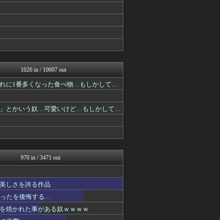
ニュー速VIPブログ(`･...
最強ジャンプ放送局
GUNDAM.LOG｜ガン...
ヒーローNEWS
ああ言えばForYou
ぴこ速(〃'∇'〃)？
あぁ^～こころがぴょんぴょ...
それからの出来事() アイ...
1026 in / 10607 out
ガンダムブログ（情報戦仕様...
れに1番多くなった食べ物…もしかして…
異世界転生まとめ速報
ガンプラ ログ
ぐら速 -声優まとめ速報-
」とかいう奴…可愛いけど…もしかして…
おたくみくす 声優まとめ
ぴこ速(〃'∇'〃)？
ああ言えばForYou
ガンダムブログ（情報戦仕様...
fig速
異世界転生まとめ速報
970 in / 3471 out
アニチャット
ヒーローNEWS
ぴこ速(〃'∇'〃)？
美しさを誇る作品
あぁ^～こころがぴょんぴょ...
かったを後悔する…
ガンダムブログ（情報戦仕様...
を焼かれた事がある奴ｗｗｗｗ
最強ジャンプ放送局
プリキュアのまとめ