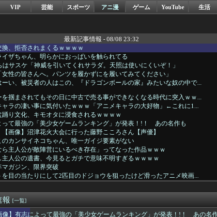
VIP
芸能
スポーツ
アニ漫
ゲーム
YouTube
生活
最新記事情報 - 08/08 23:32
交換、拒否されまくるｗｗｗｗ
ライザちゃん、明らかにおっぱいを触られてる
うちはサスケ「神威を引いてくれサラダ。天照は使いにくいぞ！」
「女性の皆さんへ。パンツを履かずにを履いてみてください」
ーい、被災者の人はこの、『ドラゴンボールの家』みたいな奴の中で...
を掴まされてもその日に中古で売る事ができなくなる時代に突入ｗｗ...
ャラの凄い事に気付いたｗｗｗ「アニメキャラの大好物」←これに1...
盆踊り文化、キモオタに浸食されるｗｗｗｗ
よって最強の「美少女ゲームランキング」が発表！!！ あの名作も
】【画像】沼津花火大会に行った藤野こころさん【声優】
このカンサイネコちゃん、唯一ガイジ要素がない
なら主人公が敵陣営にいるべき存在」ってなった作品ｗｗｗ
し主人公の遺書、今見るとガチで意味不明すぎるｗｗｗｗ
年マガジン、限界突破
を目の当たりにして2匹目のドジョウを狙ったけど滑ったアニメ映画...
リーレンとかいうアウラを退場させてから駄作になった作品ｗｗｗｗ...
ス作者「手書きでダンスアニメ描いてみました」←アニメの当てつけ...
速報
Tuberって数万再生とか1万再生行かないくらいが面白いよな...
[一覧]
された絵師、筆を折る…
画像】有志によって最強の「美少女ゲームランキング」が発表！!！ あの名