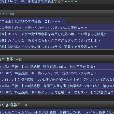
悲報】Uberチー牛、キモ過ぎて大炎上するｗｗｗｗｗ
「女性の皆さんへ。パンツを履かずにを履いてみてください」
ースの「世界に5種しかない飛行能力」発言の謎が解ける
材とした小説を書いたけど、誰か読んでくれない？
ット
[一覧]
ょっと待って、ワイくんってハンターハンターにいたよね？」ワイ「...
ズでダントツのクソ親キャラｗｗｗｗｗｗｗｗｗｗｗｗ
エロ漫画】乱交物のエロ漫画←これｗｗｗ
ン「Xでインプレゾンビが多すぎるから収益分配プログラムやめるわ...
エロ漫画】めっちゃ汗だくのセックス描いたエロ漫画ｗｗｗ
っちゃ汗だくのセックス描いたエロ漫画ｗｗｗ
のダラさん」、ガチのマジでシコらせにくる
画像】エロソシャゲの男性用水着を着用した男の娘、エロ過ぎると話題に
オートだと名無し砲連射するのやめて…
画像】カノカリ女、あまりにもセックスすぎるグッズにされてしまう
ター】一番くじ「学園アイドルマスター Part7」12月発売...
朗報】NIKKEとペルソナのえちえちコラボ、実装キャラ発表ｗｗｗ
🐣変な声出してるとか言われるけど普通に出てくる声なので面白いこ...
アニメで酷いと思った後付けある？
職転生』凄い事に気付いたｗｗｗｗ『無職転生』の「ロキシー」とか...
無き改革
[一覧]
、離婚wwwwww
川里佳さん結婚発表！「ゾンビランドサガ」ゆうぎり、「ウマ娘」ナ...
彼岸島48日後…】491話感想 現彼岸島のボス、彼岸王子が登場！
うちはサスケ「神威を引いてくれサラダ。天照は使いにくいぞ！」
TOUGH2】36話感想 キー坊vsラン、ついに闘いのゴングが鳴る！
ki-さん、もうおっぱいがめちゃくちゃ
いのりさんのX乗っ取り事件、いまだに未解決
キン肉マン】540話感想 ついに刻の神が姿を現す！そしてピノという謎の女
ェンズ】この武器なんだったの
彼岸島48日後…】490話感想 鬼面三人衆を退け無事都外へ進出成功！給水車
ーム、はじまるｗｗｗｗｗｗｗ
TOUGH2】35話感想 ギャルアッドが再登場！キー坊とスパーして試合のセ
】【画像】絵里さんのおっ いでかい【ラブカ】
ャラさん、盲目がデメリットになるケースが存在しないｗｗｗ
の最新ラブドールのラインナップがヤバいwwwwwwwww
やき速報‼︎
[一覧]
Eのペルソナコラボ、実装キャラ発表
←沼でしか使えないザクってなんの役に立つ設定なんだ？
生したらスライムだった件 第89話 感想：原初同士の戦い！メイドvs執事にな