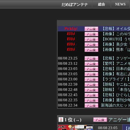
だめぽアンテナ
総合
NEWS
PickUp!
【悲報】オイル
ｵﾇﾇﾒ
【画像】このAI
ｵﾇﾇﾒ
【BORUTO】
ｵﾇﾇﾒ
【画像】美少女
ｵﾇﾇﾒ
【画像】熊本「は
08/08 23:25
【悲報】クソゲー
08/08 23:12
【驚愕】アニメキ
08/08 23:05
【悲報】日本の
08/08 23:05
【画像】有志に
08/08 23:00
【ラブライブ！
08/08 22:59
【朗報】ヤニね
08/08 22:48
【朗報】「本当
08/08 22:45
【悲報】ひぐら
08/08 22:35
【画像】週刊少
08/08 22:34
新海誠の大ヒット
08/08 22:30
【悲報】葬送のフ
08/08 22:29
【悲報】ワンダン
1 位 (→)
アニゲー
08/08 22:25
【議論】旅系You
08/08 22:09
【悲報】AI扱い
08/08 23:05
【