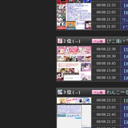
08/08 22:05
理系女子「ガンダ
08/08 22:35
【
08/08 22:05
【朗報】ホロライ
08/08 22:05
【悲報】Uber
08/08 22:05
【
08/08 22:05
【エロ漫画】乱
08/08 21:35
ワ
08/08 22:04
【速報】ウマ娘
08/08 21:05
08/08 22:02
※【コーディネ
ド
08/08 22:00
【ラブライブ！
08/08 21:59
【画像】週刊少
2 位 (→)
ぴこ速(〃'
08/08 21:48
【朗報】ジョジョ
08/08 21:45
【悲報】日本人
08/08 22:30
【
08/08 21:44
【重音テト】コナ
08/08 20:30
【
08/08 21:35
ワンピース尾田っ
08/08 21:29
ラノベ作家（52
08/08 16:45
【
08/08 21:28
【フルメタル・パニック
08/08 15:00
【
08/08 21:26
【衝撃映像】イ
08/08 13:30
【
08/08 21:25
【悲報】靖国神
08/08 21:12
【仮面ライダー
08/08 21:05
【悲報】ちいかわ
3 位 (→)
わんこー
08/08 21:05
ドワンゴ川上「み
08/08 21:04
【動画】声優の
08/08 23:25
【
08/08 21:02
【元祖SD】ニュ
08/08 23:05
【
08/08 21:00
【仮面ライダー
08/08 21:00
08/08 22:45
【シャニマス】
【
08/08 21:00
ガキ「世界を救
08/08 22:25
【
08/08 20:35
【画像】ハンター