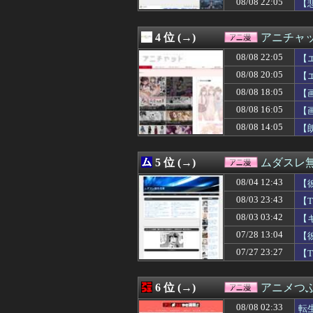
08/08 22:05
【
08/08 20:30
【画像】美少女
08/08 20:29
【速報】ワンピ
08/08 20:21
知的障害者を題
4 位 (→)
アニチャ
08/08 20:18
【朗報】女子「ち
08/08 20:14
ガンダムシリー
08/08 22:05
【
08/08 20:10
【朗報】 イーロ
08/08 20:05
【
08/08 20:05
【エロ漫画】め
08/08 18:05
08/08 20:04
【朗報】「令和
【
08/08 20:02
【GジェネE】
08/08 16:05
【
08/08 20:00
【学園アイドルマス
08/08 14:05
【
08/08 20:00
【ラブライブ！】
08/08 20:00
漫画・ゲーム・
08/08 19:58
【驚愕】名作『無
5 位 (→)
ムダスレ
08/08 19:40
【速報】ひろゆき
08/08 19:35
【祝報】声優・衣
08/04 12:43
【
08/08 19:32
【BORUTO】
08/03 23:43
【
08/08 19:29
【悲報】咲-Sa
08/03 03:42
08/08 19:05
大人気声優水瀬
【
08/08 19:02
【鉄血のオルフ
07/28 13:04
【
08/08 19:00
露悪アニメ化ブ
07/27 23:27
【
08/08 19:00
【ラブライブ！
08/08 18:48
【朗報】盲目キ
08/08 18:37
【画像】アメリカ
6 位 (→)
アニメつぶ
08/08 18:29
【朗報】NIKK
08/08 18:21
湿地帯専用ザク
08/08 02:33
転