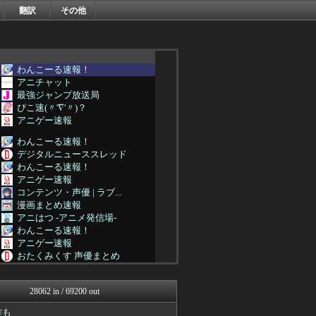
翻訳
その他
わんこーる速報！
アニチャット
最強ジャンプ放送局
ぴこ速(〃'∇'〃)？
アニゲー速報
わんこーる速報！
デジタルニューススレッド
わんこーる速報！
アニゲー速報
コンテンツ・声優 | ラブ...
漫画まとめ速報
アニはつ -アニメ発信場-
わんこーる速報！
アニゲー速報
おたくみくす 声優まとめ
ぴこ速(〃'∇'〃)？
漫画まとめ速報
28062 in / 69200 out
わんこーる速報！
異世界転生まとめ速報
作も