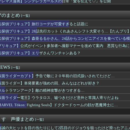
デレマス漫画】シンデレラガールズの日常「愛を伝えて♡」を公開
は？ニワカ「4！」馬鹿「8やね」陰キャ「7だろ？」←これｗｗｗ
ん、剣聖になる』【驚愕】最近おっさん主人公が流行りまくってる理...
電王】ウラタロス、嘘つきだけど意外と常識人寄りだよね
アのまとめ
[一覧]
のユーハバッハって、今見返すとあんま『全知全能』感ないよな・・...
これのどこが初音ミクなんだよｗｗｗｗｗ
名探偵プリキュア】旅行コーデが可愛すぎると話題に
n: Fighting Souls】ドクタードゥームの...
名探偵プリキュア】28話先行カット くれあさんシフト大変そう…【たんプリ
身長57m体重550tのぼく、セガラッキーくじのA賞が着れず咽...
名探偵プリキュア】森亜るるかさん、24話からコンビニアイスを食べている
ア】28話先行カット くれあさんシフト大変そう…【たんプリ】
夜で同人ｴﾛｹﾞをやったけど満足できず
プリキュア】公式がイベント参加者へ撮影マナーを改めて案内 悪質な行為に
ムのキャラ、もうただのデブwwwwwwwwwww
名探偵プリキュア】エリザさんワンチャンある？
MODEROID「スロータースパイン」プラモデル【本日発売】
ートの夜神月さん、ぶっちゃけガチで正しかったｗｗｗｗ
NTER×HUNTER』凄い事に気付いたｗｗｗｗ「ハンターハ...
EWS
[一覧]
Eとペルソナのえちえちコラボ、実装キャラ発表ｗｗｗ
仮面ライダーカブト】予告で敵に２０年前の旧式扱いされてたけど…
e:RISE】もう6年前の作品ってマジか！
とかいう人気キャラwww
仮面ライダー】単発要素が強めの回、みんなはどれが好き？
声優さん、結婚ｗｗｗｗｗｗｗｗ
ウルトラマンアーク】敵の精神攻撃がきつすぎる…
ki-の大星淡の能力が判明ｗｗｗｗｗ
chain Online』TVアニメ化決定！！！！
仮面ライダー電王】ウラタロス、嘘つきだけど意外と常識人寄りだよね
メで史上最低の後付けってなに？
ARVEL Tōkon: Fighting Souls】ドクタードゥームの顔が悪魔博士に…
の点P 私服Ver.」美少女フィギュア【予約開始】
】グローグーって寿命を全うするならあと900年ぐらい生きるんだ...
や姫！スピンオフ漫画、「超かぐやメシ」連載決定ｗｗｗ
くす 声優まとめ
[一覧]
咲美保ちゃんに寄せられた″お祝イイ！！コメント”一覧ｗｗｗｗ
海誠の大ヒットを目の当たりにして2匹目のドジョウを狙ったけど滑ったアニ
ニメさん、何故か1人だけ不人気キャラを追加してしまうｗｗｗ