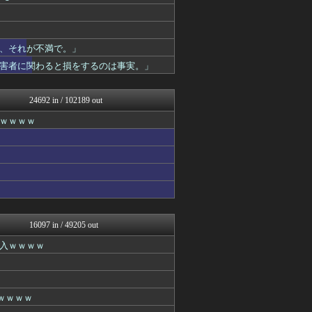
最強ジャンプ放送局
アニゲー速報
わんこーる速報！
アニチャット
、それが不満で。」
おたくみくす 声優まとめ
害者に関わると損をするのは事実。」
GUNDAM.LOG｜ガン...
コンテンツ・声優 | ラブ...
漫画まとめ速報
24692 in / 102189 out
アニはつ -アニメ発信場-
わんこーる速報！
ｗｗｗｗ
fig速
アニゲー速報
漫画まとめ速報
fig速
デジタルニューススレッド
わんこーる速報！
ヒーローNEWS
わんこーる速報！
16097 in / 49205 out
アニゲー速報
おたくみくす 声優まとめ
入ｗｗｗｗ
GUNDAM.LOG｜ガン...
ヒーローNEWS
それからの出来事() アイ...
ああ言えばForYou
？ｗｗｗｗ
アニゲー速報