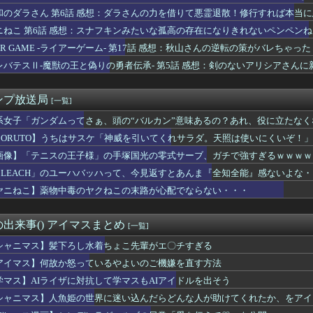
ピーク、去る！！！！
和のダラさん 第6話 感想：ダラさんの力を借りて悪霊退散！修行すれば本当
シャゲの男性用水着を着用した男の娘、エロ過ぎると話題に
ニねこ 第6話 感想：スナフキンみたいな孤高の存在になりきれないペンペン
トームコレクティブルズ「コブラ スペシャルエディション」アクシ...
人の中なら誰と付き合いたい？
IAR GAME -ライアーゲーム- 第17話 感想：秋山さんの逆転の策がバレちゃった
アニバーサリーエキスパンションパック、気合入ってるな！
レバテスⅡ-魔獣の王と偽りの勇者伝承- 第5話 感想：剣のないアリシアさん
ニメのビームさん、攻撃にも防御にも使えて万能過ぎる
】【定期】【朗報】くりぱんせつ菜、うるさすぎる【虹ヶ咲】
アーク】敵の精神攻撃がきつすぎる…
ンプ放送局
[一覧]
的な女上司が残業後に………。
さん、中国韓国と比べて身長が低かったｗｗｗ
系女子「ガンダムってさぁ、頭の“バルカン”意味あるの？あれ、役に立たなく
すぎるんだが異端か？
BORUTO】うちはサスケ「神威を引いてくれサラダ。天照は使いにくいぞ！」
ピンオフ漫画、「超かぐやメシ」連載決定ｗｗｗｗｗ
画像】「テニスの王子様」の手塚国光の零式サーブ、ガチで強すぎるｗｗｗｗ
ーの伊達朱里紗さん、結婚を発表！！！
「娘の誕生日？せや影分身送ったろ！」←これｗｗｗ
BLEACH」のユーハバッハって、今見返すとあんま『全知全能』感ないよな
ュア】旅行コーデが可愛すぎると話題に
ヤニねこ】薬物中毒のヤクねこの末路が心配でならない・・・
スの王子様」の手塚国光の零式サーブ、ガチで強すぎるｗｗｗｗ
uckyFes'26は無料で配信見れるのか助かるな（8/9）
たち「メイド喫茶やってま〜す♡ぜひいらしてください♡」
出来事() アイマスまとめ
[一覧]
ン】ロボ道「エヴァンゲリオン弐号機（TVシリーズVer.）」ア...
が金曜ロードショーで地上波初放送決定！！8月28日！！
シャニマス】髪下ろし水着ちょこ先輩がエ〇チすぎる
イトルはダサい？
アイマス】何故か怒っているやよいのご機嫌を直す方法
リ女、あまりにもセックスすぎるグッズにされてしまう
学マス】AIライザに対抗して学マスもAIアイドルを出そう
】ロアビィがエアマスター、ウィッツがレオパルドに乗っていたら
下取れなかった理由
シャニマス】人魚姫の世界に迷い込んだらどんな人が助けてくれたか、をアイ
】菅叶和さん、高校生の時に父親を亡くしていた【声優】