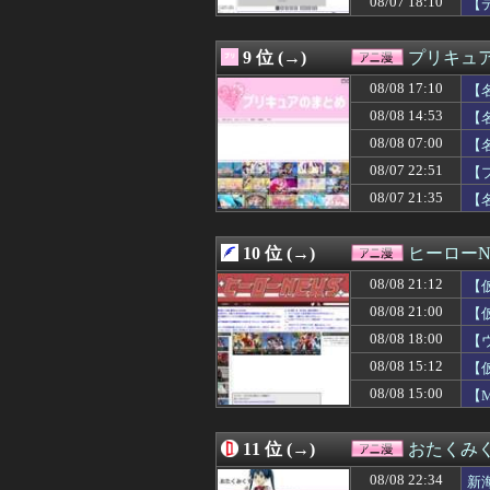
08/07 18:10
【
08/08 15:48
ＦＦ史上最高傑作
08/08 15:31
『片田舎のおっさ
08/08 15:12
【仮面ライダー
9 位 (→)
プリキュ
08/08 15:05
「BLEACH」
08/08 17:10
08/08 15:00
【画像】おい、
【
08/08 15:00
【MARVEL Tōko
08/08 14:53
【
08/08 15:00
【ラブライブ！】
08/08 07:00
【
08/08 14:53
【名探偵プリキュ
08/08 14:35
【悲報】ワイ、徹
08/07 22:51
【
08/08 14:32
【画像】お尻ゲー
08/07 21:35
【
08/08 14:25
【Horizon】
08/08 14:18
【悲報】デスノ
08/08 14:10
【驚愕】名作『HU
10 位 (→)
ヒーローN
08/08 14:05
【朗報】NIKK
08/08 21:12
【
08/08 14:02
【ガンダムBD R
08/08 14:00
ドラクエのゼシカ
08/08 21:00
【
08/08 13:35
【速報】ウマ娘
08/08 18:00
【
08/08 13:30
【画像】咲-Sa
08/08 13:00
08/08 15:12
『Destiny Un
【
08/08 12:47
漫画ゲームアニ
08/08 15:00
【M
08/08 12:33
ホビーサクラ「真
08/08 12:12
【スターウォーズ
08/08 12:05
【朗報】超かぐ
11 位 (→)
おたくみ
08/08 12:04
大人気声優・岡
08/08 22:34
新
08/08 12:03
【悲報】深夜ア