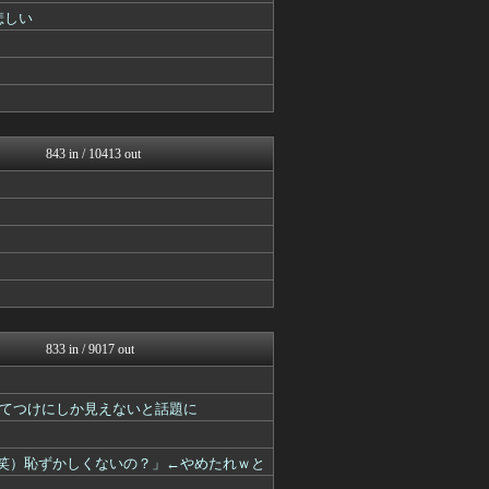
悲しい
843 in / 10413 out
833 in / 9017 out
てつけにしか見えないと話題に
（笑）恥ずかしくないの？」←やめたれｗと