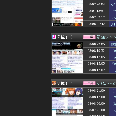
08/08 18:17
【朗報】真夏の
08/07 20:04
令
08/08 18:05
【画像】エロソ
08/07 13:51
ヤ
08/08 18:05
【COBRA】ス
08/08 18:04
この女性声優3
08/07 02:12
L
08/08 18:02
【スパロボY】
08/06 21:42
ク
08/08 18:02
【画像】ロボア
08/08 18:00
【ラブライブ！
08/08 18:00
【ウルトラマン
7 位 (→)
最強ジャ
08/08 18:00
職場にいる高圧
08/08 18:00
08/08 22:05
【悲報】日本人
理
08/08 17:30
『リゼロ』面白
08/08 19:32
【
08/08 17:29
超かぐや姫！ス
08/08 17:05
【
08/08 17:28
声優でMリーガ
08/08 17:18
【悲報】ナルト
08/08 15:05
「
08/08 17:10
【名探偵プリキ
08/08 12:02
【
08/08 17:05
【画像】「テニ
08/08 17:00
【ラブライブ！】L
08/08 16:45
【画像】女の子
8 位 (→)
それからの
08/08 16:19
【エヴァンゲリオ
08/08 21:00
08/08 16:10
映画『8番出口』
【
08/08 16:07
【議論】長文タ
08/08 12:00
【
08/08 16:05
【画像】カノカ
08/08 00:00
【
08/08 16:02
※【ガンダムX
08/08 16:00
『トリコ』が天
08/07 21:00
【
08/08 15:53
【ラブライブ！