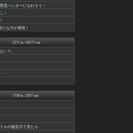
デジタルニューススレッド
に悪霊ハンターになれそう！
アニチャット
ねこ！
fig速
おたくみくす 声優まとめ
！
GUNDAM.LOG｜ガン...
に新たな力が発現！
ろぼ速VIP
コンテンツ・声優 | ラブ...
ヒーローNEWS
2271 in / 10171 out
ニュー速VIPブログ(`･...
あぁ^～こころがぴょんぴょ...
ない？」
ああ言えばForYou
漫画まとめ速報
ぐら速 -声優まとめ速報-
アニはつ -アニメ発信場-
・・・
プリキュアのまとめ
最強ジャンプ放送局
コンテンツ・声優 | ラブ...
ぴこ速(〃'∇'〃)？
1739 in / 2937 out
fig速
デジタルニューススレッド
異世界転生まとめ速報
アニチャット
GUNDAM.LOG｜ガン...
ああ言えばForYou
ドルの誕生日で見たら
コンテンツ・声優 | ラブ...