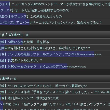
元祖SD】ニューガンダムHWSのヘッドアーマーが後世にに引き継がれなくて
GジェネE】オートだと名無し砲連射するのやめて…
鉄血のオルフェンズ】この武器なんだったの
スパロボY】アニバーサリーエキスパンションパック、気合入ってるな！
生まとめ速報
[一覧]
悲報】AI扱いされた絵師、筆を折る…
的障害者を題材とした小説を書いたけど、誰か読んでくれない？
画像】アメリカの最新ラブドールのラインナップがヤバいwwwwwwwww
議論】長文タイトルはダサい？
画像】お尻ゲームのキャラ、もうただのデブwwwwwwwwwww
め速報
[一覧]
朗報】ヤニねこのカンサイネコちゃん、唯一ガイジ要素がない
悲報】ワンダンス作者「手書きでダンスアニメ描いてみました」←アニメの当
画像】週刊少年ジャンプ、世代交代に失敗
ノベ作家（52）「新作ラブコメ書いたぞ！ｗ」X民「いい歳こいてラブコメ
題に