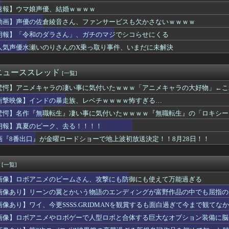
の季節だね。伝説の島、巨大な氷、眠る財宝……心躍る要素が目白押...
速報】ウマ娘声優、結婚ｗｗｗｗ
物中毒のヤクねこの末路が心配でならない・・・
動画】声優の佐倉綾音さん、ファンサービスも欠かさないｗｗｗｗ
ーゲーム」なハサウェイがやりそうな事は？
引っ越し】ウルトラマンテオ 第６話 感想まとめ
朗報】「令和のダラさん」、ガチのマジでシコらせにくる
れた1995年新年3・4合併号に載ってる作品リストｗｗｗｗｗ
人気声優水瀬いのりさんのX乗っ取り事件、いまだに未解決
ヱロアニメ教えてｗｗｗｗｗ
ちゃんと山田さん』作者さん、お気持ちイラストを公開
故か怒っているやよいのご機嫌を直す方法
ニューススレッド
[一覧]
マツナガスレ、これで24歳は無理あるだろ…
驚愕】アニメキャラの凄い事に気付いたｗｗｗ「アニメキャラの大好物」←こ
タクくん、女の服の構造がわからず全世界に恥を晒してしまうw
日発売のレオパルド、股関節が平成の作りすぎる…
衝撃映像】インドの暴走族、レベチｗｗｗｗ怖すぎる…
田さん（34）の奇行・奇言で打線組んだ・・・
驚愕】名作『無職転生』凄い事に気付いたｗｗｗｗ『無職転生』の「ロキシー
？20代「ヤニネコ」30代「BLEACH」40代「なのは」5...
とかいう子供同士で初セッ〇スする風習がある設定ｗｗｗｗｗ
朗報】真夏のピーク、去る！！！！
ル』のサイヤ人のネーミングは秀逸だけど
画『8番出口』が金曜ロードショーで地上波初放送決定！！8月28日！！
大尉、シャアに対してど正論をかましてしまうｗｗｗｗｗｗｗｗｗｗ
！】BiCute Bunnies Figure「宇崎花」...
りの何が良いんだよ
[一覧]
ルフ、現代でもシコれそう
画像】ロボアニメのビームさん、攻撃にも防御にも使えて万能過ぎる
】変身者の人生を選べるなら誰がいい？
リキュア「2万でどう？」
画像あり】リーンの翼とかいう物語のエンディングが富野作品の中でも屈指の
ワンダンス』のダンスがネタにされる→作者が手描きアニメーション...
画像あり】ワイ、今更SSSS.GRIDMANを観賞するも面白過ぎて今まで観てな
ラゴンハングってかっこいいようでいて実は全然かっこよくないので...
画像】ロボアニメやロボゲーで人型ロボと合体する巨大なオプション装備に脳
煉獄杏寿郎さんって、すぐに退場したのに何で人気あるの？？
ュア】森亜るるかさん、24話からコンビニアイスを食べている模様…