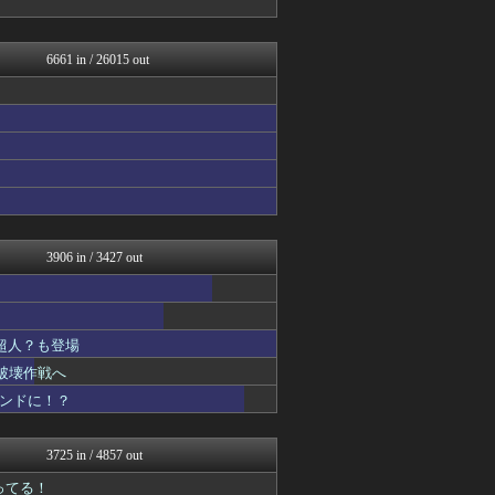
ぴこ速(〃'∇'〃)？
漫画まとめ速報
異世界転生まとめ速報
6661 in / 26015 out
アニはつ -アニメ発信場-
ガンダムブログ（情報戦仕様...
アニゲー速報
アニチャット
おたくみくす 声優まとめ
GUNDAM.LOG｜ガン...
fig速
コンテンツ・声優 | ラブ...
ああ言えばForYou
デジタルニューススレッド
3906 in / 3427 out
アニゲー速報
ポンポコにゅーす - 三日...
最強ジャンプ放送局
漫画まとめ速報
超人？も登場
おたくみくす 声優まとめ
GUNDAM.LOG｜ガン...
破壊作戦へ
ああ言えばForYou
コンドに！？
コンテンツ・声優 | ラブ...
アニはつ -アニメ発信場-
異世界転生まとめ速報
3725 in / 4857 out
漫画まとめ速報
ガンダムブログ（情報戦仕様...
ってる！