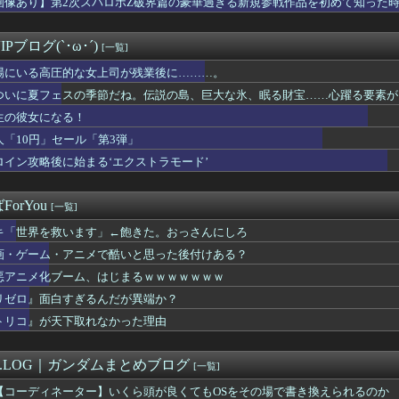
画像あり】第2次スパロボZ破界篇の豪華過ぎる新規参戦作品を初めて知った
性声優「私はね、ハゲてる人が好きなの」
ムだった件 第89話 感想：原初同士の戦い！メイドvs執事にな...
で待ってる女さん、あまりにも多すぎて大渋滞にｗｗｗｗｗ
Pブログ(`･ω･´)
[一覧]
る！
場にいる高圧的な女上司が残業後に………。
ER×HUNTER」のビヨンド=ネテロさん、何か思ってた奴と...
神駅、とんでもない構内アナウンスが流れたと話題にｗｗｗ
ついに夏フェスの季節だね。伝説の島、巨大な氷、眠る財宝……心躍る要素が
イザに対抗して学マスもAIアイドルを出そう
！」オーガスト『あいミス』新イベント『真夏の氷島フェス』
生の彼女になる！
式がイベント参加者へ撮影マナーを改めて案内 悪質な行為には「法...
人「10円」セール「第3弾」
ん、声優雑誌で搾乳
」の孫悟飯という、格落ちと最上位返り咲きを繰り返すお兄ちゃん・...
ロイン攻略後に始まる‘エクストラモード’
Sエロ漫画主人公「起きたら美少女になっちゃった！？」ワイ「おお」
6をとんでもないクオリティでアニメ化してしまったAI動画がこち...
orYou
[一覧]
キ「世界を救います」←飽きた。おっさんにしろ
画・ゲーム・アニメで酷いと思った後付けある？
悪アニメ化ブーム、はじまるｗｗｗｗｗｗｗ
リゼロ』面白すぎるんだが異端か？
トリコ』が天下取れなかった理由
M.LOG｜ガンダムまとめブログ
[一覧]
【コーディネーター】いくら頭が良くてもOSをその場で書き換えられるのか