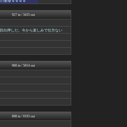
時の衝撃ｗｗｗｗ
ぐら速 -声優まとめ速報-
アニメつぶやき速報‼︎
ジャンプ速報
927 in / 3435 out
ニュー速VIPブログ(`･...
最強ジャンプ放送局
あぁ^～こころがぴょんぴょ...
目白押しだ。今から楽しみで仕方ない
それからの出来事() アイ...
プリキュアのまとめ
ぐら速 -声優まとめ速報-
最強ジャンプ放送局
アニチャット
ジャンプ速報
900 in / 5814 out
898 in / 9193 out