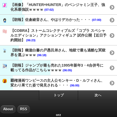
【画像】「HUNTER×HUNTER」のベンジャミン王子、強
化系最強説ｗｗｗｗ
(07:02)
【朗報】佐倉綾音さん、やはりデカかった・・・
(07:00)
【COBRA】ストームコレクティブルズ「コブラ スペシャ
ルエディション」アクションフィギュア 試作公開【近日予
約開始】
(06:23)
【朗報】幽遊白書の戸愚呂弟さん、地獄で最も過酷な冥獄
界を選ぶｗｗｗ
(06:18)
【朗報】ジャンプが最も売れた1995年新年3・4合併号に
載ってる作品がこちらｗｗｗｗ
(06:05)
覇権漫画ワンピースの主人公モンキー・D・ルフィさん、
変わり果てた姿で発見される・・・
(06:00)
トップ
次へ
About
RSS
orz