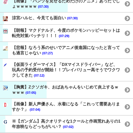
【画像】「パンツを見せるためだけのアニメ」あったでし
ょｗｗｗｗｗ
(07:30)
涼宮ハルヒ、今見ても面白い
(07:30)
【朗報】マクドナルド、今度のポケモンハッピーセットは
転売対策バッチリ！！！
(07:29)
【悲報】なろう系のせいでアニメ後進国になったと言って
も過言じゃない
(07:27)
【仮面ライダーマイス】「DXマイスドライバー」など、
玩具の予約受付が開始！！プレイバリュー高そうでワクワ
クしてきた
(07:12)
【胸糞】Zクソガキ、おばあちゃんをいじめて炎上するｗ
ｗｗｗ
(07:05)
【画像】新人声優さん、水着になる「これって需要ありま
すか？」
(07:04)
※【ガンダム】高クオリティな1クールと作画荒れありの1
年放映ならどっちがいい？
(07:02)