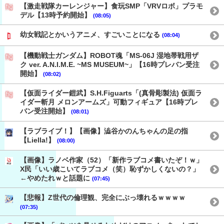
【激走戦隊カーレンジャー】食玩SMP「VRVロボ」プラモ
デル【13時予約開始】
(08:05)
幼女戦記とかいうアニメ、すごいことになる
(08:04)
【機動戦士ガンダム】ROBOT魂「MS-06J 湿地帯戦用ザ
ク ver. A.N.I.M.E. ~MS MUSEUM~」【16時プレバン受注
開始】
(08:02)
【仮面ライダー鎧武】S.H.Figuarts「(真骨彫製法) 仮面ラ
イダー斬月 メロンアームズ」可動フィギュア【16時プレ
バン受注開始】
(08:01)
【ラブライブ！】【画像】澁谷かのんちゃんの足の指
【Liella!】
(08:00)
【画像】ラノベ作家（52）「新作ラブコメ書いたぞ！ｗ」
X民「いい歳こいてラブコメ（笑）恥ずかしくないの？」
←やめたれｗと話題に
(07:45)
【悲報】Z世代の倫理観、完全にぶっ壊れるｗｗｗｗ
(07:35)