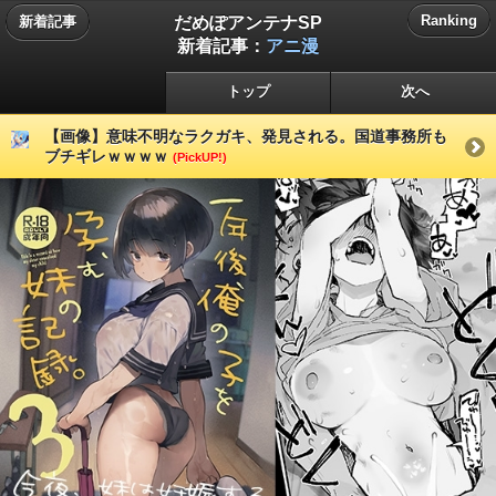
だめぽアンテナSP
Ranking
新着記事
新着記事：
アニ漫
トップ
次へ
【画像】意味不明なラクガキ、発見される。国道事務所も
ブチギレｗｗｗｗ
(PickUP!)