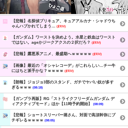
【悲報】名探偵プリキュア、キュアアルカナ・シャドウち
ゃんハブかれてしまう…
(ｵﾇﾇﾒ)
【ガンダム】ワーストを決めよう。水星と鉄血はワースト
ではない。ageかジークアクスの２択だろ？
(ｵﾇﾇﾒ)
【悲報】露悪系アニメ、最盛期へｗｗｗｗｗ
(ｵﾇﾇﾒ)
【画像】最近の「オシャレコーデ」がこれらしい…チー牛
にはちと派手かな？ｗｗｗｗ
(ｵﾇﾇﾒ)
【朗報】ジョジョ3部のスタンド、ガチでヤバい奴が多す
ぎるｗｗｗ
(08:18)
【ガンプラ再販】RG「ストライクフリーダムガンダム デ
ィアクティブモード」ほか【11時予約開始】
(08:09)
【悲報】ショートスリーパー堀さん、対面で高須幹弥にブ
チギレるｗｗｗｗ
(08:05)