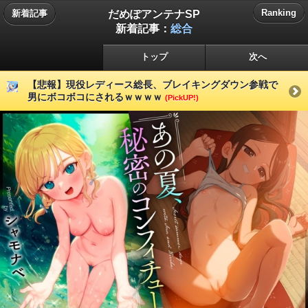
だめぽアンテナSP
Ranking
新着記事
新着記事：
総合
トップ
次へ
【悲報】現役レディース総長、ブレイキングダウン参戦で
男にボコボコにされるｗｗｗｗ
(PickUP!)