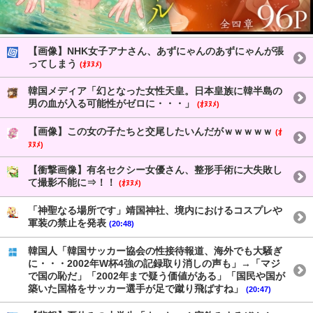
【画像】NHK女子アナさん、あずにゃんのあずにゃんが張
ってしまう
(ｵﾇﾇﾒ)
韓国メディア「幻となった女性天皇。日本皇族に韓半島の
男の血が入る可能性がゼロに・・・」
(ｵﾇﾇﾒ)
【画像】この女の子たちと交尾したいんだがｗｗｗｗｗ
(ｵ
ﾇﾇﾒ)
【衝撃画像】有名セクシー女優さん、整形手術に大失敗し
て撮影不能に⇒！！
(ｵﾇﾇﾒ)
「神聖なる場所です」靖国神社、境内におけるコスプレや
軍装の禁止を発表
(20:48)
韓国人「韓国サッカー協会の性接待報道、海外でも大騒ぎ
に・・・2002年W杯4強の記録取り消しの声も」→「マジ
で国の恥だ」「2002年まで疑う価値がある」「国民や国が
築いた国格をサッカー選手が足で蹴り飛ばすね」
(20:47)