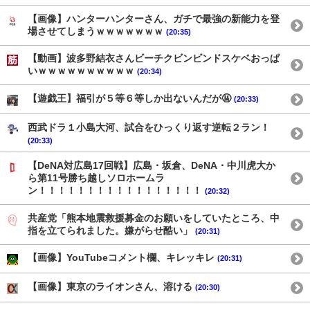
【画像】ハンターハンターさん、ガチで最強の新能力を登
場させてしまうｗｗｗｗｗｗｗ
(20:35)
【動画】波多野結衣さんビーチクビンビンドスケベおっぱ
いｗｗｗｗｗｗｗｗｗｗ
(20:34)
【遊戯王】福引が５等６等しか出ないんだが🤬
(20:33)
西武ドラ１小島大河、試合をひっくり返す逆転２ラン！
(20:33)
【DeNA対広島17回戦】広島・坂倉、DeNA・中川虎大か
ら第11号勝ち越しソロホームラ
ン！！！！！！！！！！！！！！！！！
(20:32)
共産党「熊本地震救援募金のお願いをしていたところ、中
指を立てられました。嫌がらせ酷い」
(20:31)
【画像】YouTubeコメント欄、キレッキレ
(20:31)
【画像】東京のライオンさん、溶ける
(20:30)