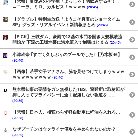
【悲報】夏休みの小学生「よっしゃ！宅飲みするぞ！！」
→コーラ、ミロ、カルピス！ｗｗｗｗ
(20:45)
【グラブル】特別生放送「ようこそ真夏のショータイム
SP」グッズ・リアルイベント新情報まとめ
(20:45)
【PICK】三峡ダム、豪雨で13基の水門を開き大規模放流
開始か 下流の工場地帯に洪水流入で崩壊はじまる
(20:40)
小津玲奈 ｢すごく久しぶりのプールでした｣【乃木坂46】
(20:40)
【画像】若手女子アナさん、脇を見せつけてしまうｗｗｗ
ｗｗｗｗｗｗｗｗｗ
(20:40)
熊本県知事の要請をガン無視したTBS、避難所に取材班が
押し入ってプライバシーに全く配慮しない報道を……
(20:39)
【悲報】日本人、相変わらず軽自動車に軽油を入れる…
(20:38)
なぜプーチンはウクライナ侵攻をやめられないのか？！
(20:35)