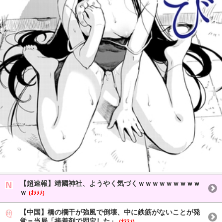
【超速報】靖國神社、ようやく気づくｗｗｗｗｗｗｗｗｗ
ｗ
(ｵﾇﾇﾒ)
【中国】橋の欄干が強風で倒壊、中に鉄筋がないことが発
覚＝当局「接着剤で固定した」
(ｵﾇﾇﾒ)