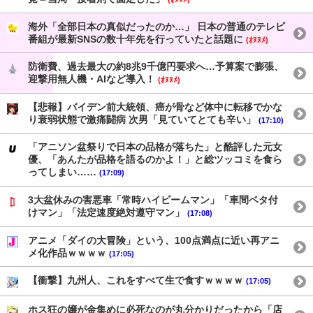
海外「全部日本の真似だったのか…」 日本の普通のテレビ
番組が最新SNSの数十年先を行っていたと話題に
(ｵﾇﾇﾒ)
防衛費、過去最大の約8兆9千億円要求へ…予算案で膨張、
迎撃用無人機・AIなど導入！
(ｵﾇﾇﾒ)
【悲報】バイデン前大統領、癌が骨など体中に転移でかな
り衰弱状態で激痛闘病 次男「見ていてとても辛い」
(17:10)
「アニソン盆祭りで日本の品格が落ちた」と酷評した元女
優、「あんたが品格を語るのかよ！」と総ツッコミを食ら
ってしまい……
(17:09)
3大盆休みの害悪車「常時ハイビームマン」「車間ベタ付
けマン」「法定速度絶対遵守マン」
(17:08)
アニメ「ダイの大冒険」という、100点満点に近い再アニ
メ化作品ｗｗｗｗ
(17:05)
【衝撃】九州人、これをすべて生で食すｗｗｗｗ
(17:05)
ホス狂の嬢が金集めに必死なのが丸分かりだったから「店