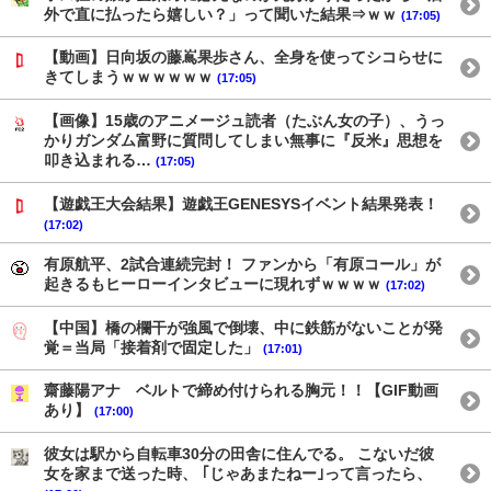
外で直に払ったら嬉しい？」って聞いた結果⇒ｗｗ
(17:05)
【動画】日向坂の藤嶌果歩さん、全身を使ってシコらせに
きてしまうｗｗｗｗｗｗ
(17:05)
【画像】15歳のアニメージュ読者（たぶん女の子）、うっ
かりガンダム富野に質問してしまい無事に『反米』思想を
叩き込まれる…
(17:05)
【遊戯王大会結果】遊戯王GENESYSイベント結果発表！
(17:02)
有原航平、2試合連続完封！ ファンから「有原コール」が
起きるもヒーローインタビューに現れずｗｗｗｗ
(17:02)
【中国】橋の欄干が強風で倒壊、中に鉄筋がないことが発
覚＝当局「接着剤で固定した」
(17:01)
齋藤陽アナ ベルトで締め付けられる胸元！！【GIF動画
あり】
(17:00)
彼女は駅から自転車30分の田舎に住んでる。 こないだ彼
女を家まで送った時、 ｢じゃあまたねー｣って言ったら、