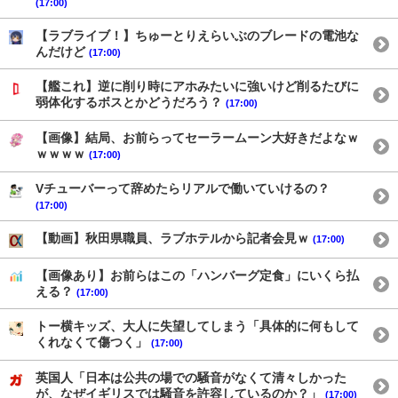
(17:00)
【ラブライブ！】ちゅーとりえらいぶのブレードの電池な
んだけど
(17:00)
【艦これ】逆に削り時にアホみたいに強いけど削るたびに
弱体化するボスとかどうだろう？
(17:00)
【画像】結局、お前らってセーラームーン大好きだよなｗ
ｗｗｗｗ
(17:00)
Vチューバーって辞めたらリアルで働いていけるの？
(17:00)
【動画】秋田県職員、ラブホテルから記者会見ｗ
(17:00)
【画像あり】お前らはこの「ハンバーグ定食」にいくら払
える？
(17:00)
トー横キッズ、大人に失望してしまう「具体的に何もして
くれなくて傷つく」
(17:00)
英国人「日本は公共の場での騒音がなくて清々しかった
が、なぜイギリスでは騒音を許容しているのか？」
(17:00)