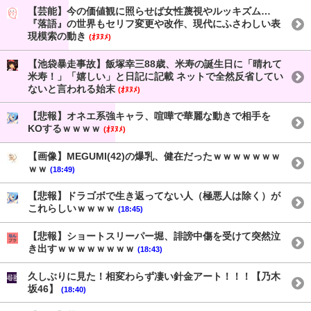
【芸能】今の価値観に照らせば女性蔑視やルッキズム…
『落語』の世界もセリフ変更や改作、現代にふさわしい表
現模索の動き
(ｵﾇﾇﾒ)
【池袋暴走事故】飯塚幸三88歳、米寿の誕生日に「晴れて
米寿！」「嬉しい」と日記に記載 ネットで全然反省してい
ないと言われる始末
(ｵﾇﾇﾒ)
【悲報】オネエ系強キャラ、喧嘩で華麗な動きで相手を
KOするｗｗｗｗ
(ｵﾇﾇﾒ)
【画像】MEGUMI(42)の爆乳、健在だったｗｗｗｗｗｗｗ
ｗｗ
(18:49)
【悲報】ドラゴボで生き返ってない人（極悪人は除く）が
これらしいｗｗｗｗ
(18:45)
【悲報】ショートスリーパー堀、誹謗中傷を受けて突然泣
き出すｗｗｗｗｗｗｗｗ
(18:43)
久しぶりに見た！相変わらず凄い針金アート！！！【乃木
坂46】
(18:40)