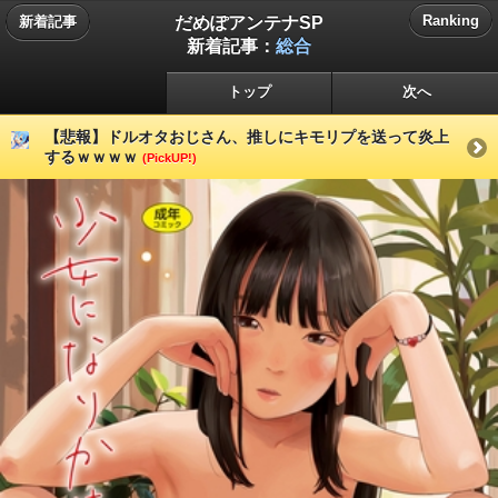
だめぽアンテナSP
Ranking
新着記事
新着記事：
総合
トップ
次へ
【悲報】ドルオタおじさん、推しにキモリプを送って炎上
するｗｗｗｗ
(PickUP!)