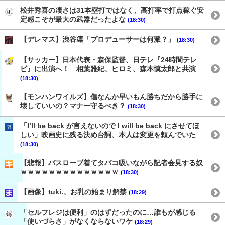
松井秀喜の凄さは31本塁打ではなく、高打率で打点稼ぐ安
定感こそが最大の武器だったよな
(18:30)
【デレマス】渋谷凛「プロデューサーは何派？」
(18:30)
【サッカー】日本代表・森保監督、日テレ『24時間テレ
ビ』に出演へ！ 相葉雅紀、ヒロミ、森本慎太郎と共演
(18:30)
【モンハンワイルズ】傷なんか早いもん勝ちだから勝手に
壊していいの？マナー守るべき？
(18:30)
「I’ll be back が言えないので I will be back にさせてほ
しい」映画史に残る決め台詞、本人は変更を頼んでいた
(18:30)
【悲報】バスローブ着てタバコ吸いながら記者会見する奴
ｗｗｗｗｗｗｗｗｗｗｗｗｗｗ
(18:30)
【画像】tuki.、お乳の始まり解禁
(18:29)
「セルフレジは便利」のはずだったのに…誰もが感じる
「使いづらさ」がなくならないワケ
(18:29)