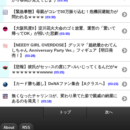
かり谷間が見えてしまう
(03:30)
【緊急事態】母親がコレで30万振り込む！危機回避能力が
問われるｗｗｗｗ
(03:30)
【大阪民度0】淀川花火大会のゴミ放置、運営の「置いて
帰ってOK」が招いた悲劇
(03:30)
【NEEDY GIRL OVERDOSE】グッスマ「超絶最かわてん
しちゃん Anniversary Party Ver.」フィギュア【明日発
売！】
(03:28)
【悲報】彼氏がセッ○スの度にア○ルいじってくるんだがｗ
ｗｗｗｗｗｗｗwwww
(03:25)
【カード勝ち越し】DeNAファン集合【Aクラスへ】
(03:23)
無くなったチャリンコが、変わり果てた姿で親戚の納屋に
あるのを発見！
(03:18)
トップ
次へ
About
RSS