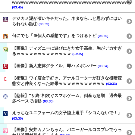
wwwwwwwwwwwwwwwwwwwwwwwwwwwwwwwwwwww
(03:45)
デジカメ泥が凄いキチだった。ネタなら…と思わずにはい
られない話①
(03:39)
何にでも「※個人の感想です」をつけるトピ
(03:39)
【画像】ディズニーに遊びにきた女子高生、胸がデカすぎ
るｗｗｗｗｗｗｗｗｗｗｗｗｗ
(03:35)
【画像】新人恵体グラドル、即ハメボンバー
(03:34)
【衝撃】ワイ腐女子好き、アナル口ーターが好きな根暗変
態女と仲良くなった結果ｗｗｗｗｗｗｗｗｗｗｗ
(03:33)
【悲報】”サ終”相次ぐスマホゲーム、倒産も急増 過去最
多ペースで推移
(03:30)
えっちなユニフォームの女子陸上選手「シコんないで！」
(03:30)
【画像】安井カノンちゃん、バニーガールコスプレでうっ