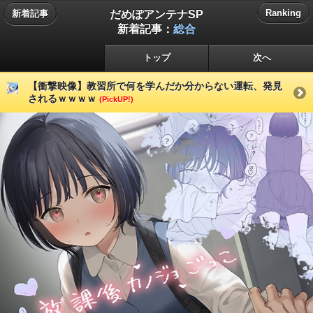
だめぽアンテナSP
Ranking
新着記事
新着記事：
総合
トップ
次へ
【衝撃映像】教習所で何を学んだか分からない運転、発見
されるｗｗｗｗ
(PickUP!)