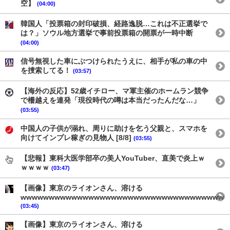
空】
(04:00)
韓国人「投票箱の封印破損、経路逸脱…これは不正選挙で
は？」ソウル地方選挙で事前投票箱の開票が一時中断
(04:00)
信号無視した車にぶつけられたうえに、相手が私の車の中
を捜索してる！
(03:57)
【海外の反応】52歳イチロー、マ軍主催のホームラン競争
で柵越えを連発「現役時代の噂は本当だったんだな…」
(03:55)
中国人の子供が溺れ、周りに助けを乞う父親と、スマホを
向けてインプレ稼ぎの見物人 [8/8]
(03:55)
【悲報】東科大医学部卒の美人YouTuber、直美で炎上ｗ
ｗｗｗｗ
(03:47)
【画像】東京のライオンさん、溶ける
wwwwwwwwwwwwwwwwwwwwwwwwwwwwwwwwwwww
(03:45)
【画像】東京のライオンさん、溶ける