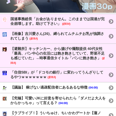
国連事務総長「お金がありません。このままでは国連が完
全崩壊します。助けて下さい」
(ｵﾇﾇﾒ)
【画像】吉川愛さん(26)、縛られてムチムチお乳が強調さ
れてしまう
(ｵﾇﾇﾒ)
【避難所】キッチンカー、から揚げや麺類提供 40代女性
「最高、パン中心の生活には飽き飽きしていて、野菜不足
も感じていた」→時事通信タイトル「パンに飽き飽き」
(ｵ
ﾇﾇﾒ)
「住信SBI」が「ドコモの銀行」に変わってうんざりして
るやつｗｗｗｗｗｗｗ
(ｵﾇﾇﾒ)
【議論】 稼げない過疎配信者にあるあるな特徴
(04:00)
【究極】可愛いJKに好意を寄せられたら「ダメだよ大人を
からかっちゃ」って言える？
(04:00)
【ラブライブ！】ういちゅけ、ちいかわデートか【蓮ノ