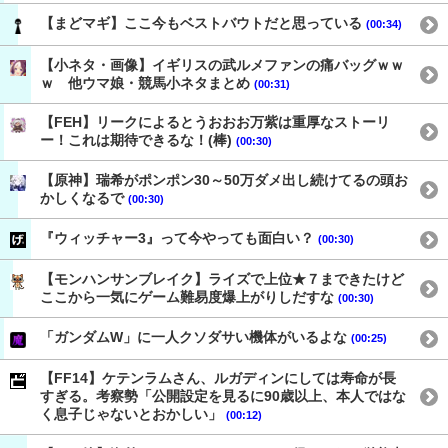
【まどマギ】ここ今もベストバウトだと思っている
(00:34)
【小ネタ・画像】イギリスの武ルメファンの痛バッグｗｗ
ｗ 他ウマ娘・競馬小ネタまとめ
(00:31)
【FEH】リークによるとうおおお万紫は重厚なストーリ
ー！これは期待できるな！(棒)
(00:30)
【原神】瑞希がポンポン30～50万ダメ出し続けてるの頭お
かしくなるで
(00:30)
『ウィッチャー3』って今やっても面白い？
(00:30)
【モンハンサンブレイク】ライズで上位★７まできたけど
ここから一気にゲーム難易度爆上がりしだすな
(00:30)
「ガンダムW」に一人クソダサい機体がいるよな
(00:25)
【FF14】ケテンラムさん、ルガディンにしては寿命が長
すぎる。考察勢「公開設定を見るに90歳以上、本人ではな
く息子じゃないとおかしい」
(00:12)