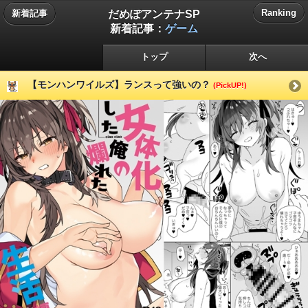
だめぽアンテナSP
Ranking
新着記事
新着記事：
ゲーム
トップ
次へ
【モンハンワイルズ】ランスって強いの？
(PickUP!)