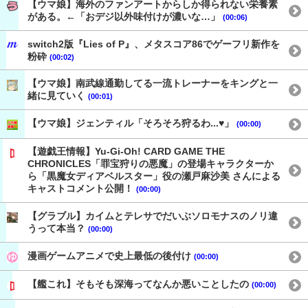
【ウマ娘】海外のファンアートからしか得られない栄養素
がある。←「おデジ以外味付けが濃いな…」
(00:06)
switch2版『Lies of P』、メタスコア86でゲーフリ新作を
粉砕
(00:02)
【ウマ娘】南武線通勤してる一流トレーナーをキングと一
緒に見ていく
(00:01)
【ウマ娘】ジェンティル「そろそろ狩るわ...♥」
(00:00)
【遊戯王情報】Yu-Gi-Oh! CARD GAME THE
CHRONICLES「罪宝狩りの悪魔」の登場キャラクターか
ら「黒魔女ディアベルスター」役の瀬戸麻沙美 さんによる
キャストコメント公開！
(00:00)
【グラブル】カイムとテレサでだいぶソロモナスのノリ違
うって本当？
(00:00)
漫画ゲームアニメで史上最低の後付け
(00:00)
【艦これ】そもそも深海ってなんか悪いことしたの
(00:00)