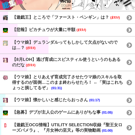
【遊戯王】ところで「ファースト・ペンギン」は？
(ｵﾇﾇﾒ)
【悲報】ピカチュウが大量に半額
(ｵﾇﾇﾒ)
【ウマ娘】デュランダルってもしかして欠点がないので
は…？
(ｵﾇﾇﾒ)
【8月LOH】逃げ育成にスピスティル使うというのもある
のだな
(ｵﾇﾇﾒ)
【ウマ娘】とりあえず育成完了させたウマ娘のスキルを取
得するのが面倒…このまま終わらせたろ！ ←「実はこれち
ょっと損してるぞ」
(01:31)
【ウマ娘】懐かしいと感じたらおっさん
(01:17)
【急募】デブが主人公のゲームにありがちな事
(01:05)
【遊戯王OCG情報】UTILITY SELECTION収録『聖王女ロ
ーズパメラ』、『月女神の至天』等の実物動画
(01:00)