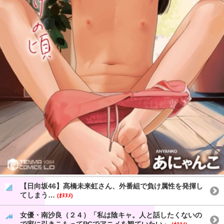
【日向坂46】髙橋未来虹さん、外番組で負け属性を発揮し
てしまう…
(ｵﾇﾇﾒ)
女優・南沙良（２４）「私は陰キャ。人と話したくないの