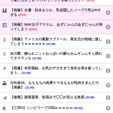
で家に引きこもってPCでアニメを観ていたい」
(ｵﾇﾇﾒ)
【画像】女優・松本まりか、乳首隠したノーブラ乳がHす
ぎる
(ｵﾇﾇﾒ)
【画像】NHK女子アナさん、あずにゃんのあずにゃんが張
ってしまう
(ｵﾇﾇﾒ)
【画像】アメリカの最新ラブドール、異次元の領域に達し
てしまうｗｗｗｗｗｗ
(21:05)
吉川愛、縛られニットおっぱいの膨らみムギュムギュ揺れ
てタマランち
(21:00)
【画像】本田望結、お乳がデカすぎて浴衣を突き破ってし
まう…
(21:00)
日向坂46、もちもちの肉厚ナマ太ももが性的すぎんだろ
【画像】
(21:00)
【速報】賀喜遥香、前屈みで◯◯が見える角度
(20:58)
【三河S】シンビリーブ川田w w w w w
(20:41)