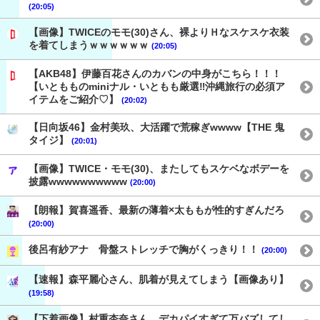
(20:05)
【画像】TWICEのモモ(30)さん、裸よりＨなスケスケ衣装
を着てしまうｗｗｗｗｗｗ
(20:05)
【AKB48】伊藤百花さんのカバンの中身がこちら！！！
【いともものminiナル・いともも厳選‼︎沖縄旅行の必須ア
イテムをご紹介♡】
(20:02)
【日向坂46】金村美玖、大活躍で荒稼ぎwwww【THE 鬼
タイジ】
(20:01)
【画像】TWICE・モモ(30)、またしてもスケベなボデーを
披露wwwwwwwwww
(20:00)
【朗報】賀喜遥香、最新の薄着×太ももが性的すぎんだろ
(20:00)
後呂有紗アナ 骨盤ストレッチで胸がくっきり！！
(20:00)
【速報】森平麗心さん、肌着が見えてしまう【画像あり】
(19:58)
【下着画像】村重杏奈さん、デカパイすぎて万バズしてし