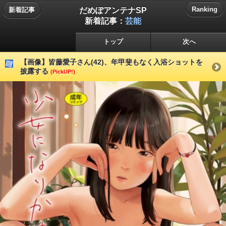
だめぽアンテナSP
Ranking
新着記事
新着記事：
芸能
トップ
次へ
【画像】皆藤愛子さん(42)、年甲斐もなく入浴ショットを
披露する
(PickUP!)