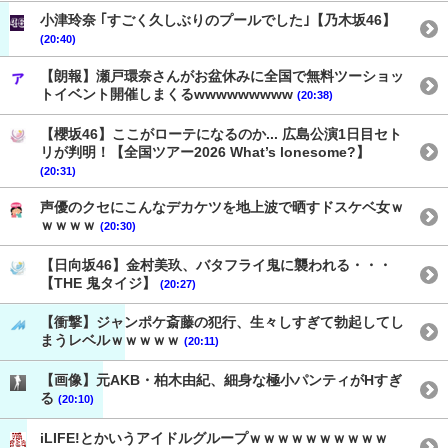
小津玲奈 ｢すごく久しぶりのプールでした｣【乃木坂46】
(20:40)
【朗報】瀬戸環奈さんがお盆休みに全国で無料ツーショッ
トイベント開催しまくるwwwwwwwww
(20:38)
【櫻坂46】ここがローテになるのか... 広島公演1日目セト
リが判明！【全国ツアー2026 What’s lonesome?】
(20:31)
声優のクセにこんなデカケツを地上波で晒すドスケベ女ｗ
ｗｗｗｗ
(20:30)
【日向坂46】金村美玖、バタフライ鬼に襲われる・・・
【THE 鬼タイジ】
(20:27)
【衝撃】ジャンポケ斎藤の犯行、生々しすぎて勃起してし
まうレベルｗｗｗｗｗ
(20:11)
【画像】元AKB・柏木由紀、細身な極小パンティがHすぎ
る
(20:10)
iLIFE!とかいうアイドルグループｗｗｗｗｗｗｗｗｗｗ