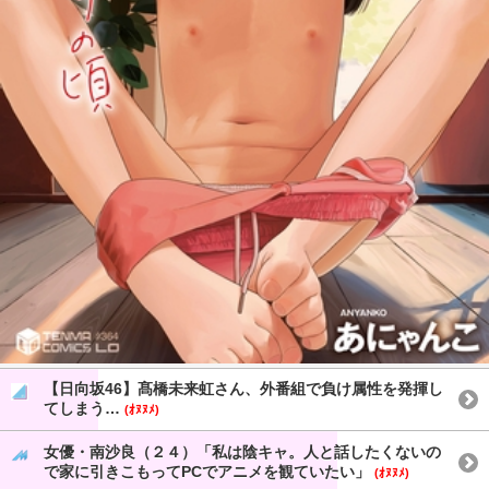
【日向坂46】髙橋未来虹さん、外番組で負け属性を発揮し
てしまう…
(ｵﾇﾇﾒ)
女優・南沙良（２４）「私は陰キャ。人と話したくないの
で家に引きこもってPCでアニメを観ていたい」
(ｵﾇﾇﾒ)