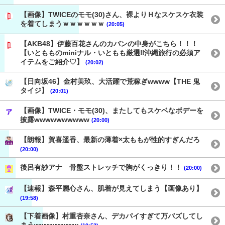
【画像】TWICEのモモ(30)さん、裸よりＨなスケスケ衣装
を着てしまうｗｗｗｗｗｗ
(20:05)
【AKB48】伊藤百花さんのカバンの中身がこちら！！！
【いともものminiナル・いともも厳選‼︎沖縄旅行の必須ア
イテムをご紹介♡】
(20:02)
【日向坂46】金村美玖、大活躍で荒稼ぎwwww【THE 鬼
タイジ】
(20:01)
【画像】TWICE・モモ(30)、またしてもスケベなボデーを
披露wwwwwwwwww
(20:00)
【朗報】賀喜遥香、最新の薄着×太ももが性的すぎんだろ
(20:00)
後呂有紗アナ 骨盤ストレッチで胸がくっきり！！
(20:00)
【速報】森平麗心さん、肌着が見えてしまう【画像あり】
(19:58)
【下着画像】村重杏奈さん、デカパイすぎて万バズしてし