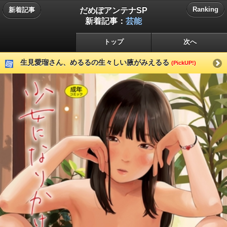
だめぽアンテナSP
Ranking
新着記事
新着記事：
芸能
トップ
次へ
生見愛瑠さん、めるるの生々しい腋がみえるる
(PickUP!)