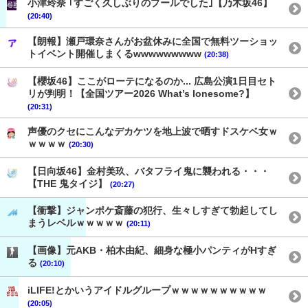
小津玲奈 ｢すごく久しぶりのプールでした｣【乃木坂46】
(20:40)
【朗報】瀬戸環奈さんがお盆休みに全国で無料ツーショッ
トイベント開催しまくるwwwwwwwww
(20:38)
【櫻坂46】ここがローテになるのか... 広島公演1日目セト
リが判明！【全国ツアー2026 What’s lonesome?】
(20:31)
声優のクセにこんなデカケツを地上波で晒すドスケベ女ｗ
ｗｗｗｗ
(20:30)
【日向坂46】金村美玖、バタフライ鬼に襲われる・・・
【THE 鬼タイジ】
(20:27)
【衝撃】ジャンポケ斎藤の犯行、生々しすぎて勃起してし
まうレベルｗｗｗｗｗ
(20:11)
【画像】元AKB・柏木由紀、細身な極小パンティがHすぎ
る
(20:10)
iLIFE!とかいうアイドルグループｗｗｗｗｗｗｗｗｗｗ
(20:05)