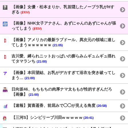
【画像】女優・松本まりか、乳首隠したノーブラ乳がHす
ぎる
(ｵﾇﾇﾒ)
【画像】NHK女子アナさん、あずにゃんのあずにゃんが張
ってしまう
(ｵﾇﾇﾒ)
【画像】アメリカの最新ラブドール、異次元の領域に達し
てしまうｗｗｗｗｗｗ
(21:05)
吉川愛、縛られニットおっぱいの膨らみムギュムギュ揺れ
てタマランち
(21:00)
【画像】本田望結、お乳がデカすぎて浴衣を突き破ってし
まう…
(21:00)
日向坂46、もちもちの肉厚ナマ太ももが性的すぎんだろ
【画像】
(21:00)
【速報】賀喜遥香、前屈みで◯◯が見える角度
(20:58)
【三河S】シンビリーブ川田w w w w w
(20:41)