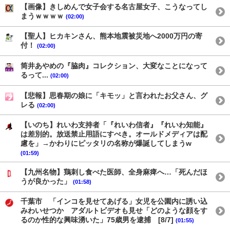
【画像】きしめんで女子会する名古屋女子、こうなってし
まうｗｗｗｗ
(02:00)
【聖人】ヒカキンさん、熊本地震被災地へ2000万円の寄
付！
(02:00)
筒井あやめの『脇肉』コレクション、大変なことになって
るって...
(02:00)
【悲報】思春期の娘に「キモッ」と言われたお父さん、グ
レる
(02:00)
【いのち】れいわ支持者「『れいわ信者』『れいわ知能』
は差別的。放送禁止用語にすべき。オールドメディアは配
慮を」→かわりにピッタリの名称が爆誕してしまうw
(01:59)
【九州名物】鶏刺し食べた医師、全身麻痺へ…「死んだほ
うが良かった」
(01:58)
千葉市 「インコを見せてあげる」女児を公園内に誘い込
みわいせつか アダルトビデオも見せ「どのような顔をす
るのか性的な興味湧いた」75歳男を逮捕 [8/7]
(01:55)