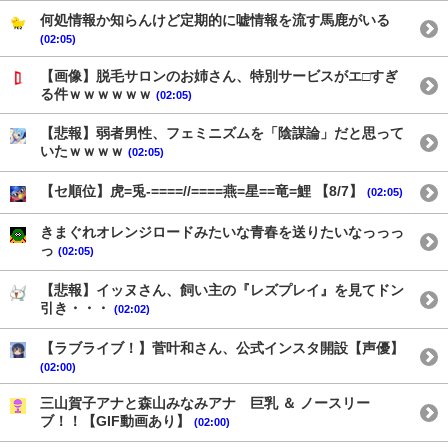
何処情報か知らんけど定期的に嘘情報を流す馬鹿がいる
(02:05)
【画像】脱毛サロンのお姉さん、特別サービスがエ□すぎ
る件ｗｗｗｗｗｗ
(02:05)
【悲報】弱者男性、フェミニズムを「陰謀論」だと思って
いたｗｗｗｗ
(02:05)
【セ順位】虎=兎-====//====燕=星==竜=鯉 【8/7】
(02:05)
きまぐれオレンジロードみたいな青春を送りたいなっっっ
っ
(02:05)
【悲報】イッヌさん、飼い主の『レズプレイ』を見てドン
引き・・・
(02:02)
【ラブライブ！】菅叶和さん、公式インスタ開設【声優】
(02:00)
三山賀子アナと森山みなみアナ 巨乳 ＆ ノースリー
ブ！！【GIF動画あり】
(02:00)