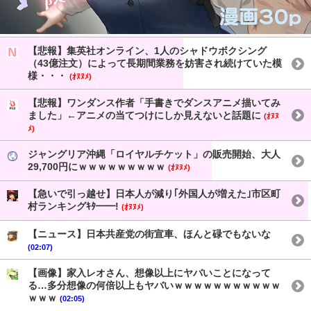
【悲報】集英社オンライン、1人のシャドウボクシング
（43億注文）によって長期間業務を妨害され続けていた模
様・・・
(ｵﾇﾇﾒ)
【悲報】ワンダンス作者「手書きでダンスアニメ描いてみ
ました」←アニメの当てつけにしか見えないと話題に
(ｵﾇﾇ
ﾒ)
ジャングリア沖縄「ロイヤルチケット」の販売開始、大人
29,700円にｗｗｗｗｗｗｗｗｗ
(ｵﾇﾇﾒ)
【急いで引っ越せ】日本人が減り｢外国人が増えた｣市区町
村ランキングｷﾀ━━!
(ｵﾇﾇﾒ)
【ニュース】日本共産党の街宣車、ほんと碌でもないな
(02:07)
【画像】家入レオさん、想像以上にヤバいことになって
る…多分想像の何倍以上もヤバいｗｗｗｗｗｗｗｗｗｗｗ
ｗｗｗ
(02:05)