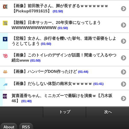
【画像】前田敦子さん、脚が長すぎるｗｗｗｗｗｗｗ
【Pickup07091615】
(01:50)
【朗報】日本サッカー、20年安泰になってしまう
WWWWWWWWWWWW
(01:50)
【悲報】女さん、歩行者を轢いた挙句、道路で昼寝をしよ
うとしてしまう
(01:50)
【画像】このトイレのデザインが話題！間違って入るやつ
続出www
(01:50)
【画像】ハンバーグDON作ったけど
(01:44)
【画像】だらしない体型の南米女ｗｗｗｗｗ
(01:41)
賀喜遥香ちゃん、ミニカズーで最駆けを演奏ｗ【乃木坂
46】
(01:40)
トップ
次へ
About
RSS