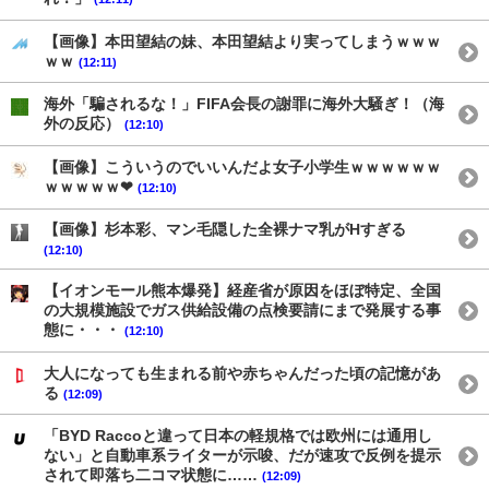
【画像】本田望結の妹、本田望結より実ってしまうｗｗｗ
ｗｗ
(12:11)
海外「騙されるな！」FIFA会長の謝罪に海外大騒ぎ！（海
外の反応）
(12:10)
【画像】こういうのでいいんだよ女子小学生ｗｗｗｗｗｗ
ｗｗｗｗｗ❤
(12:10)
【画像】杉本彩、マン毛隠した全裸ナマ乳がHすぎる
(12:10)
【イオンモール熊本爆発】経産省が原因をほぼ特定、全国
の大規模施設でガス供給設備の点検要請にまで発展する事
態に・・・
(12:10)
大人になっても生まれる前や赤ちゃんだった頃の記憶があ
る
(12:09)
「BYD Raccoと違って日本の軽規格では欧州には通用し
ない」と自動車系ライターが示唆、だが速攻で反例を提示
されて即落ち二コマ状態に……
(12:09)