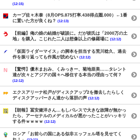
(12:15)
カープ佐々木泰（8月OPS.875打率.438得点圏.000）←1番
に置いた方が良くね？
(12:13)
【前編】俺の娘の結婚が破談に。だが彼氏は「2000万の土
地」を購入。こじれた二人は想像以上の修羅場に
(12:12)
「仮面ライダーマイス」の脚本を担当する荒川稔久、過去
作を振り返っても作風が読めない
(12:12)
【驚愕】優木まおみ、くみっきー、菊地亜美……タレント
達が次々とアジアの国々へ移住する本当の理由って何？
(12:12)
エクスアリーナ松戸がディスクアップ2を撤去したらしく
ディスクアッパーさん達から落胆の声
(12:12)
【朗報】冨安健洋さん…もしパレスで大きな故障が無かっ
たら、アーセナルのメディカルが悪かったことがハッキリ
する件ｗｗｗｗ
(12:12)
ロシア「お前らの国にある似非エッフェル塔を見せてく
れ！」
(12:11)