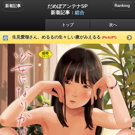
だめぽアンテナSP
Ranking
新着記事
新着記事：
総合
トップ
次へ
生見愛瑠さん、めるるの生々しい腋がみえるる
(PickUP!)