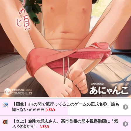
【画像】JKの間で流行ってるこのゲームの正式名称、誰も
知らないｗｗｗｗ
(ｵﾇﾇﾒ)
【炎上】金剛地武志さん、高市首相の熊本視察動画に「気
○い沙汰だぞ」
(ｵﾇﾇﾒ)