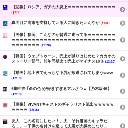
【悲報】ロシア、ガチの大炎上ｗｗｗｗｗｗｗｗｗｗｗｗ
(ｵﾇﾇﾒ)
真面目に高市を支持している人に聞きたいんやが
(ｵﾇﾇﾒ)
【画像】福岡、こんなのが普通に走ってるｗｗｗｗｗｗｗ
ｗｗｗｗｗｗｗｗｗｗｗｗｗｗｗｗｗｗｗｗｗｗｗｗｗｗ
ｗｗｗｗｗｗｗ
(12:20)
【韓国】ウェブトゥーン、売上が減りはじめた？カカオの
ストーリー部門、前年同期比で売上がマイナス16％
(12:20)
【動画】地上波でえっちな下乳が放送されてしまうwww
(12:19)
6期生曲 ｢命の色｣が好きすぎるアルさつｗ【乃木坂46】
(12:19)
【画像】VIVANTキャストのギャラリスト流出ｗｗｗｗｗ
ｗｗｗｗ
(12:16)
友人「この名前にしたい！」夫「それ漫画のキャラだ
ろ…」→子供の名付けを巡って夫婦が大揉めになり…