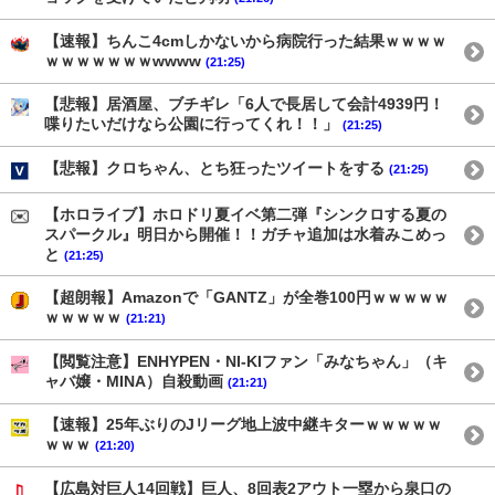
【速報】ちんこ4cmしかないから病院行った結果ｗｗｗｗ
ｗｗｗｗｗｗｗwwww
(21:25)
【悲報】居酒屋、ブチギレ「6人で長居して会計4939円！
喋りたいだけなら公園に行ってくれ！！」
(21:25)
【悲報】クロちゃん、とち狂ったツイートをする
(21:25)
【ホロライブ】ホロドリ夏イベ第二弾『シンクロする夏の
スパークル』明日から開催！！ガチャ追加は水着みこめっ
と
(21:25)
【超朗報】Amazonで「GANTZ」が全巻100円ｗｗｗｗｗ
ｗｗｗｗｗ
(21:21)
【閲覧注意】ENHYPEN・NI-KIファン「みなちゃん」（キ
ャバ嬢・MINA）自殺動画
(21:21)
【速報】25年ぶりのJリーグ地上波中継キターｗｗｗｗｗ
ｗｗｗ
(21:20)
【広島対巨人14回戦】巨人、8回表2アウト一塁から泉口の