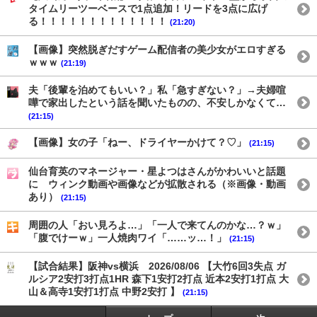
タイムリーツーベースで1点追加！リードを3点に広げ
る！！！！！！！！！！！！！
(21:20)
【画像】突然脱ぎだすゲーム配信者の美少女がエロすぎる
ｗｗｗ
(21:19)
夫「後輩を泊めてもいい？」私「急すぎない？」→夫婦喧
嘩で家出したという話を聞いたものの、不安しかなくて…
(21:15)
【画像】女の子「ねー、ドライヤーかけて？♡」
(21:15)
仙台育英のマネージャー・星よつはさんがかわいいと話題
に ウィンク動画や画像などが拡散される（※画像・動画
あり）
(21:15)
周囲の人「おい見ろよ…」「一人で来てんのかな…？ｗ」
「腹でけーｗ」一人焼肉ワイ「……ッ…！」
(21:15)
【試合結果】阪神vs横浜 2026/08/06 【大竹6回3失点 ガ
ルシア2安打3打点1HR 森下1安打2打点 近本2安打1打点 大
山＆高寺1安打1打点 中野2安打 】
(21:15)