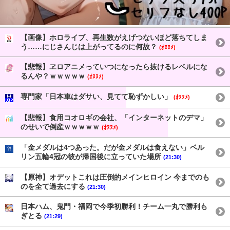
【画像】ホロライブ、再生数がえげつないほど落ちてしま
う……にじさんじは上がってるのに何故？
(ｵﾇﾇﾒ)
【悲報】ヱロアニメっていつになったら抜けるレベルにな
るんや？ｗｗｗｗｗ
(ｵﾇﾇﾒ)
専門家「日本車はダサい、見てて恥ずかしい」
(ｵﾇﾇﾒ)
【悲報】食用コオロギの会社、「インターネットのデマ」
のせいで倒産ｗｗｗｗｗ
(ｵﾇﾇﾒ)
「金メダルは4つあった。だが金メダルは食えない」ベル
リン五輪4冠の彼が帰国後に立っていた場所
(21:30)
【原神】オデットこれは圧倒的メインヒロイン 今までのも
のを全て過去にする
(21:30)
日本ハム、鬼門・福岡で今季初勝利！チーム一丸で勝利も
ぎとる
(21:29)