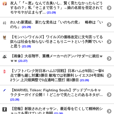
友人「『～恵』なんて古臭いし、賢く育たなかったらどう
するの？」私「そこまで言う？」→娘の名前を否定されて
モヤモヤが止まらず…
(21:29)
れいわ新選組、新たな党名は「いのちの党」 略称は「い
のち」
(21:29)
【モンハンワイルズ】ワイルズの価格改定に文句言ってる
奴らは社会を知らない引きこもりニートという判断でいい
と思う
(21:28)
【画像】大谷翔平、重機メーカーのアンバサダーに就任ｗ
ｗｗ
(21:27)
【ソフトバンク対日本ハム17回戦】日本ハムが8回に一挙4
点で勝ち越し対鷹3勝目 敵地では初勝利 レイエス24号逆転
2ラン 上川畑満塁で3点適時二塁打 堀3勝目
(21:26)
【MARVEL Tōkon: Fighting Souls】デッドプールキャ
ラクターガイド公開！！どこかで見たことのあるネタが…
(21:26)
【悲報】射殺されたオッサン、最近母を亡くして精神的シ
ョックを受けていたと判明
(21:26)