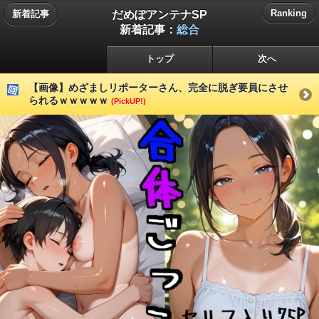
だめぽアンテナSP
Ranking
新着記事
新着記事：
総合
トップ
次へ
【画像】めざましリポーターさん、完全に脱ぎ要員にさせ
られるｗｗｗｗｗ
(PickUP!)