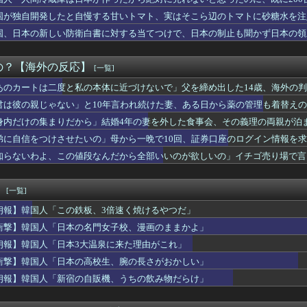
 『韓国は光復した？独立した？』、『光が戻るという意味の独立で...
りだから」結婚4年の妻を外した食事会、その義理の両親が泊まりに...
国が独自開発したと自慢する甘いトマト、実はそこら辺のトマトに砂糖水を注
ゲームだと思ってる。そのうえで誰にも勧めない」満点なのに人を選...
国、日本の新しい防衛白書に対する当てつけで、日本の制止も聞かず日本の領
日本のオンラインショップで43億円分キャンセルした女に海外びっ...
ア各国が韓国サッカー協会による日本人や外国人審判接待を報道！」...
設立計画で謝罪！←「商業主義もここまで来たか！」（海外の反応）
の？【海外の反応】
[一覧]
田正尚がマルチ安打＆打点！レッドソックスがWソックスをスイープ...
あのカートは二度と私の本体に近づけないで」父を締め出した14歳、海外の
戦争している理由はこれだな。アメリカが世界最大のエネルギー輸出...
た日本が竹島の領有権を主張してきたぞ → 「この話題は永遠に終...
君は彼の親じゃない」と10年言われ続けた妻、ある日から薬の管理も着替え
、謎の爆死！裏には何が隠れてやがるんだい？（海外の反応）
身内だけの集まりだから」結婚4年の妻を外した食事会、その義理の両親が泊
が手作りされる様子が最高すぎる」←「これは危ない！」 海外の反応
送球でPCAが生還し、カブスがブルージェイズにサヨナラ勝ち【M...
弟に自信をつけさせたいの」母から一晩で10回、証券口座のログイン情報を
理と日本食だったらどっちのほうが上なの？」
知らないわよ、この値段なんだから全部いいのが欲しいの」イチゴ売り場で言
的な見た目から日本で話題になった弁当がこちら…」→「どんな刺激...
たと自慢する甘いトマト、実はそこら辺のトマトに砂糖水を注入して...
〇〇も疲れ果てた…〇〇の個体数が急減」
！
[一覧]
アや海外各社も一斉に韓国サッカー協会を巡る過去の不祥事を報道！...
朗報】韓国人「この鉄板、3倍速く焼けるやつだ」
の日本では当たり前だった常識がこちら・・・」
まま一口、鉄板焼きの店で頭を抱えた男「もう時間の匂いまで嗅ぎ分...
衝撃】韓国人「日本の名門女子校、漫画のままかよ」
ら『履歴書ってどう書けばいいですか』と相談された」その時点で船...
朗報】韓国人「日本3大温泉に来た理由がこれ」
谷所属のドジャース、27年シーズンチケット更新料大幅値上げ【M...
衝撃】韓国人「日本の高校生、腕の長さがおかしい」
の熊本地震飲料水支援に対する日本人の反応をご覧ください・・・」...
んでMLBには左利きが多いんだ？世界全体だと1割くらいしかいな...
朗報】韓国人「新宿の自販機、うちの飲み物だらけ」
僕は本を読まない。好きなアニメはドラゴンボール」【海外の反応】
FA会長にさえ2002年W杯で韓国が審判を買収していたと思わ...