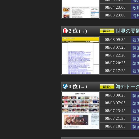
海
08/08 09:11
大地震が起きて
08/04 23:00
欧
08/08 09:03
アメリカのエネ
08/03 23:00
08/08 09:00
【世界】ベスト
海
08/08 09:00
韓国人「再選挙は
08/08 09:00
【朗報】韓国人
2 位 (→)
世界の憂
08/08 08:37
海外「全く予想外
08/08 08:30
「地球の生物量の
08/08 09:35
韓
08/08 08:08
原爆の日を迎え
明
08/08 07:25
韓
08/08 08:03
韓国人「韓国サッ
08/08 08:00
海外「Reddi
08/07 22:20
韓
08/08 08:00
「あのカートは二
報
08/07 20:25
韓
08/08 08:00
韓国人「先生が
デ
08/07 17:25
韓
08/08 08:00
【衝撃】韓国人
ダ
08/08 08:00
韓国人「オホー
08/08 07:56
海外「怪我さえな
3 位 (→)
海外トー
08/08 07:55
韓国人「アメリ
08/08 07:38
海外「日本のこ
08/08 09:25
韓
08/08 07:25
韓国人「日本メデ
ﾌ
08/08 07:05
韓
08/08 07:21
大谷翔平の今季
国
08/08 07:15
08/07 23:45
海外「日本政府が
韓
08/08 07:05
韓国人「韓国サッ
応
08/07 21:35
韓
08/08 07:01
サウジの危機に
の
08/07 18:05
韓
08/08 07:00
海外「パリで”アメ
反
08/08 07:00
韓国人「朝目覚め
08/08 07:00
【朗報】韓国人