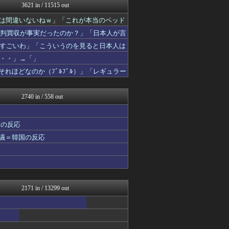
3621 in / 11515 out
コーヒーと翻訳
海外さんいらっしゃい 海外...
果は間違いないねｗ」「これが本当のベッド
JDM速報 海外の反応
の審判買収が事実だったのか？」「日本人が言
かんにゅー -韓国の反応-
」
ワールドサッカーファン 海...
すごいわ」「こういうのを見ると日本人は
ハウメニージャパン！
・・」→「」
韓国ニュース反応まとめ
れほどなのか（ﾌﾞﾙﾌﾞﾙ）」「レギュラー
ボールパーク速報 海外の反...
韓国ニュース反応まとめ
韓国ニュース反応まとめ
2740 in / 558 out
ガラパゴスジャパン - 海...
わーすぽ 海外の反応
ポーランドボール 翻訳
国の反応
マニア・オブ・フットボール...
物議＝韓国の反応
海外の反応 お隣速報
海外のお前ら 海外の反応
コリアル
日本と韓国は敵か？味方か？...
海外トークログ
海外の反応リサーチ
2171 in / 13299 out
海外の万国反応記＠海外の反...
世界はグーチョキパー
海外さんいらっしゃい 海外...
ニチカン！