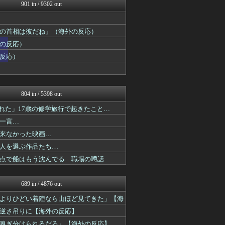
HANO-K
901 in / 9302 out
アニメリアクト
わーすぽ 海外の反応
ポーランドボール 翻訳
の首相は彼だね」（海外の反応）
海外さんいらっしゃい 海外...
の反応）
ハウメニージャパン！
反応）
世界の憂鬱 海外・韓国の反...
コリアル
みんな知ってた？【海外の反...
海外の反応リサーチ
804 in / 5398 out
れた」17歳の修学旅行で起きたこと…
一言…
来なかった映画…
人を選ぶ作品たち…
点で船はもう沈んでる…職場の噂話
689 in / 4876 out
よりひどい着陸なら山ほど見てきた」【海
逆さ吊りに【海外の反応】
嗅ぎ分けられるだろ」【海外の反応】