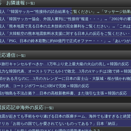
応 お隣速報
[一覧]
トナム人「ベトナムは先進国よりも数学に秀でているのになぜ後進国...
本地震の林野火災で自衛隊派遣へ！←「迅速な対応だ！」「次の首相...
国人「“韓国サッカー”性接待の試合結果をご覧ください」→「マッサージ効
デコトラは過小評価されている日本のサブカルチャーだ！
ッカーだ」
国人「韓国サッカー協会、外国人審判に“性接待”報道・・・」→「2002年
判に対する性接待疑惑、ついに日本や英国メディアにも取り上げられ...
てたこと正しかったね・・・」「もうサッカー代表、サッカー協会解散しよう
が楽しみ」モウリーニョがレアル・に導入した新ルール（海外の反応...
国人「熊本地震で見る日本の土木技術の完全勝利をご覧ください」→「これは
誇るキャプテン翼の高橋陽一は実は〇〇を知らなかった」
か適当に作る感じがしない・・・」「あれがまさに経験値である」
国人「大韓航空の熊本地震飲料水支援に対する日本人の反応をご覧ください・
チームを抑えて韓国陸軍701特攻連隊が『最高のスナイパー』に！...
国人「PSG、日本の鈴木彩艶に約60億円で正式オファー・・・」→「あいつがそ
6連敗のドジャースをまだ信じているファンはいるのか？【MLB】
して出れるとは思わないけど、それでもやっぱり羨ましいね」
X上場がコスピ上昇のきっかけに！？」→「今度はコスピを上昇させ...
万ウォン→3万ウォンに衝撃的な暴落…底だと思ったら」エンタメ名...
反応通信
[一覧]
を好意的に見ている？それとも否定的に見ている？投票結果がこちら...
国に？」ロドリがまさかのバルサ移籍か？（海外の反応）
本旅行キャンセルすべきか…1万年ぶり史上最大級の火山の兆し＝韓国の反応
クはハードだよ【ポーランドボール】
気力な韓国代表、オーストリアにも0-1で敗北…3月のAマッチは2敗で終＝韓
ルゼンチン協会、FIFA会長に断固たる支持を表明「隠す気もない...
で見る日本の土木技術の完全勝利をご覧ください」→「これはすごい...
.1節がある月なのに…3月のカレンダーに日本の富士山・大阪城・桜が描かれ
怒るべきだな」日本の国税職員が脱税した金額に海外びっくり仰天！...
国代表、コートジボワールに0対4で完敗＝韓国の反応
外に日本が市場を独占している産業がこちら・・・」
国が独島を不法占拠？…日本の高校新教科書、また強引な主張＝韓国の反応
『超先進国！韓国国民様、真昼のソウルのど真ん中で●●！』、『い...
国サッカーの2002年ベスト4の実力は、実際にはどれくらい認め...
ムスリップしたみたいだ…！」日本の江戸時代の街並みがそのまま保...
国反応記＠海外の反応
[一覧]
らの国でしか愛されてないものってある？」日本「納豆」
を創る時代：暴走する科学への警鐘（海外の反応）
地震が起きても手術をやり遂げる日本の医療チーム、海外でも凄すぎると絶賛
仕方に世界が騒然！←「子供にショックが大きいだろ」（海外の反応...
メリカ「お前らの国でしか愛されてないものってある？」日本「納豆」
「エボシ御前の声の人、若い頃がこれかよ」
メリカ人「お前らの学校ではどんな理由で退学者が出た？？」