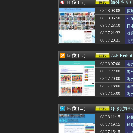
08/07 13:37
14 位 (→)
【GAME】「任
海外さん
08/07 13:22
海外「新キャラ
08/08 08:08
原
08/07 13:14
メッシが守備を
08/07 13:00
08/08 06:50
【韓国】韓国の
小
08/07 12:52
日本が学校外の
08/07 23:10
日
08/07 12:50
韓国人「日本の
08/07 21:32
引
08/07 12:35
韓国人「北米市場
08/07 12:31
韓国人「日本の
08/07 20:31
北
08/07 12:30
「カバの肉を“湖
08/07 12:25
海外「日本のアニ
15 位 (→)
Ask Redd
08/08 07:00
海
08/07 22:00
海
08/07 20:00
海
08/07 18:00
海
08/07 15:00
海
16 位 (→)
QQQ(海
08/08 11:15
軽
外
08/07 19:15
球
08/07 15:15
わ