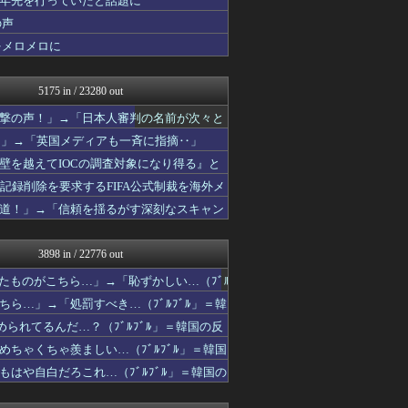
十年先を行っていたと話題に
海外の万国反応記＠海外の反...
の声
世界はグーチョキパー
をメロメロに
ポーランドボール 翻訳
韓国ニュース反応まとめ
ニチカン！
5175 in / 23280 out
ワールドサッカーファン 海...
みんな知ってた？【海外の反...
撃の声！」→「日本人審判の名前が次々と
海外さんいらっしゃい 海外...
！」→「英国メディアも一斉に指摘‥」
海外の反応 お隣速報
ガラパゴスジャパン - 海...
壁を越えてIOCの調査対象になり得る』と
私が悪いの？【海外の反応】
記録削除を要求するFIFA公式制裁を海外メ
韓国ニュース反応まとめ
道！」→「信頼を揺るがす深刻なスキャン
ニチカン！
ハナミズキの韓国ブログ[海...
海外のお前ら 海外の反応
3898 in / 22776 out
ハウメニージャパン！
まるっと翻訳
ものがこちら…」→「恥ずかしい…（ﾌﾞﾙ
世界の憂鬱 海外・韓国の反...
ら…」→「処罰すべき…（ﾌﾞﾙﾌﾞﾙ」＝韓
海外の反応スポーツ
こんなニュースにでくわした
られてるんだ…？（ﾌﾞﾙﾌﾞﾙ」＝韓国の反
海外トークログ
ちゃくちゃ羨ましい…（ﾌﾞﾙﾌﾞﾙ」＝韓国
世界はグーチョキパー
はや自白だろこれ…（ﾌﾞﾙﾌﾞﾙ」＝韓国の
Ask Reddit まと...
韓国ニュース反応まとめ
ニチカン！