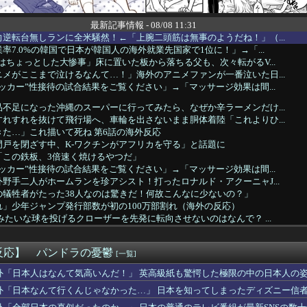
最新記事情報 - 08/08 11:31
逆転台無しランに全米騒然！←「上腕二頭筋は無事のようだね！」（...
率7.0%の韓国で日本が韓国人の海外就業先国家で1位に！」→「...
はちょっとした大惨事」床に置いた板から落ちる父も、次々転がるV...
メがここまで泣けるなんて…！」海外のアニメファンが一番泣いた日...
ッカー”性接待の試合結果をご覧ください」→「マッサージ効果は間...
不足になった沖縄のスーパーに行ってみたら、なぜか辛ラーメンだけ...
れすれを抜けて飛行場へ、車輪を出さないまま胴体着陸「これよりひ...
た…」これ描いて死ね 第6話の海外反応
門戸を閉ざす中、K-ワクチンがアフリカを守る」と話題に
「この鉄板、3倍速く焼けるやつだ」
ッカー”性接待の試合結果をご覧ください」→「マッサージ効果は間...
野手二人がホームランを珍アシスト！打ったロナルド・アクーニャJ...
の犠牲者がたった38人なのは驚きだ！何故こんなに少ないの？」
」少年ジャンプ発行部数が初の100万部割れ（海外の反応）
みたいな球を投げるクローザーを先発に転向させないのはなんで？ ...
優勝するんだ」日本代表、W杯ポット1入りに現実味!?2030...
で深夜のダナンカフェで暴れるオーストラリア人、一体何が…」→「...
反応】 パンドラの憂鬱
「日本の名門女子校、漫画のままかよ」
[一覧]
判も多数含まれていたサッカー協会の衝撃的な接待リストに衝撃の声...
外「日本人はなんて気高いんだ！」 英高級紙も驚愕した極限の中の日本人の
の間で日本の”天国”と呼ばれている場所がこちら・・・」
外「日本なんて行くんじゃなかった…」 日本を知ってしまったディズニー信
杯で韓国代表がドーピング検査をすり抜けるように注射していたもの...
耐震設計技術が凄いと言うけど韓国の圧勝だよね？」