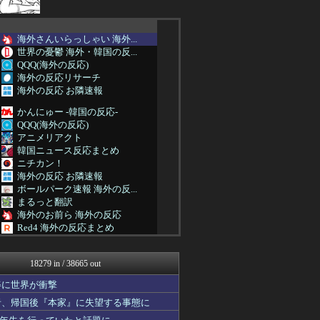
海外さんいらっしゃい 海外...
世界の憂鬱 海外・韓国の反...
QQQ(海外の反応)
海外の反応リサーチ
海外の反応 お隣速報
かんにゅー -韓国の反応-
QQQ(海外の反応)
アニメリアクト
韓国ニュース反応まとめ
ニチカン！
海外の反応 お隣速報
ボールパーク速報 海外の反...
まるっと翻訳
海外のお前ら 海外の反応
Red4 海外の反応まとめ
NO FOOTY NO L...
韓国ニュース反応まとめ
18279 in / 38665 out
ニチカン！
世界の憂鬱 海外・韓国の反...
姿に世界が衝撃
コリアル
者、帰国後『本家』に失望する事態に
海外トークログ
ハウメニージャパン！