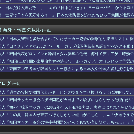
外「全部日本の真似だったのか…」 日本の普通のテレビ番組が最新SNSの数
も手術をやり遂げる日本の医療チーム、海外でも凄すぎると絶賛
州「日本だけ反則だろ…」 世界の『日本びいき』にヨーロッパ全土から不満
ルギー事業での税金無駄遣いが凄い！（海外の反応）
オブザベスト【ポーランドボール】
外「世界で日本を死守するぞ！」 日本の消防署を訪れたちびっ子集団が世界
現実的か？法的なハードルは高く、慰謝料は100～200万ウォン...
「日本3大温泉に来た理由がこれ」
鬱 海外・韓国の反応
[一覧]
！」リヴァプールがバルセロナDFアラウホをレンタルで獲得！（海...
大半は地表より下にある。日光を浴びている我々のほうが変わり種だ...
国人「日本人審判も多数含まれていたサッカー協会の衝撃的な接待リストに衝
た広島の光景に世界が騒然！←「複雑な気分だ」（海外の反応）
るみに‥」
国人「日本メディアが2002年ワールドカップ韓国準決勝も調査すべきと主張
カー協会、外国人審判に“性接待”報道・・・」→「2002年の審...
tで避けた方が良いフォーラムと言えばどこ？」←「日本関連のフォ...
国人「韓国代表がロンドン五輪銅メダル剥奪の危機！海外メディアが『時効の
度と私の本体に近づけないで」父を締め出した14歳、海外の判定は...
道！」
国人「韓国に10年間の出場権剥奪や過去ワールドカップ、オリンピック予選の
病気休暇？理由は何？」→極悪保護者のせいで流産した教師も…
ィアが報道！」
国人「東南アジア各国が韓国サッカー協会による日本人や外国人審判接待を報
「日本の高校生、腕の長さがおかしい」
ル‥」
ツク海高気圧の影響で、昨年より涼しい日本の首都圏について」
ければ」サッカー日本代表DF冨安健洋のクリスタル・パレス移籍決...
クログ
[一覧]
カでビッグフットが発見されました」
の道路標識の意味が分からないんですけど…」
国人「過去のW杯で韓国代表がドーピング検査をすり抜けるように注射していた
ィアが2002年ワールドカップ韓国準決勝も調査すべきと主張！」...
ﾞﾙ」＝韓国の反応
国人「韓国サッカー協会の接待問題が今日まで大騒ぎにならなかった理由がこち
中の投手復帰絶望か？←「打者専念で構わないぞ」（海外の反応）
の反応
トランプ政権の日本コンテンツの無断使用に「懸念」を伝えたぞ」 ...
国人「海外で韓国サッカーの2002年ベスト4の実力は、実際にはどれくらい認め
カー協会の接待問題が今日まで大騒ぎにならなかった理由がこちら…...
国人「この夏、韓国人が東京へ行くしかない理由がこちら…」→「快適そうでめ
「知るか」の声！ 中東の嵐は自業自得？（海外の反応）
反応
国人「韓国サッカー協会の性接待問題のとんでもない言い訳がこちら…」→「も
リカ人？”と聞かれて”ウ...
応
たらベッドが360度グルグル…」ハン・ガインを苦しめた『あの病...
「新宿の自販機、うちの飲み物だらけ」