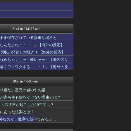
【海外の反応】 パンドラの...
海外のお前ら 海外の反応
わーすぽ 海外の反応
世界はグーチョキパー
世界の憂鬱 海外・韓国の反...
ボールパーク速報 海外の反...
2141 in / 14117 out
はろわるど
ガラパゴスジャパン - 海...
まま保存されている貴重な場所と
Ask Reddit まと...
なんだよね・・・！」【海外の反応】
海外の反応スポーツ
判買収が発覚し大騒ぎ！【海外の反応】
NO FOOTY NO L...
海外トークログ
れめちゃくちゃ可愛いｗｗ」【海外の反
海外さんいらっしゃい 海外...
凄くワクワクする・・・！」【海外の反
コリアル
みんな知ってた？【海外の反...
わーすぽ 海外の反応
1868 in / 7506 out
海外のお前ら 海外の反応
ボールパーク速報 海外の反...
り種だ」足元の岩の中の話
JDM速報 海外の反応
町が家も車も鍵をかけない理由とは？
ポーランドボール 翻訳
ントの遺言が起こした10年間…？
私が悪いの？【海外の反応】
Red4 海外の反応まとめ
当にあった法案とは？
ニチカン！
格外なのか、数字で並べてみると…
かいこれ！ 海外の反応 コ...
海外さんいらっしゃい 海外...