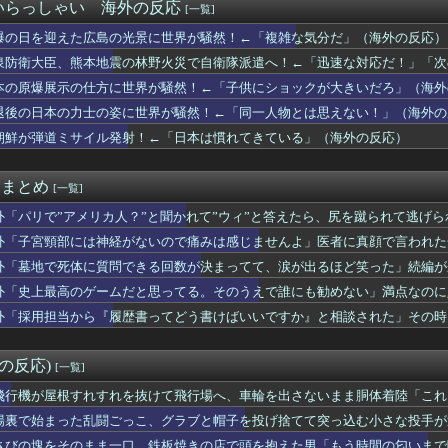
天堂」のパッケージ版売上38.5%維持に衝撃！海外ファン「カー...
いらっしゃい 海外の反応
[一覧]
もヤバいｗ」ヤニねこ第6話の海外反応
爆の日を迎えた広島の光景に世界が騒然！←「複雑な気分だ」（海外の反応）
するだけで海外で話題に（海外の反応）
行きたい大学【ポーランドボール】
泉防衛大臣、熊本地震の林野火災で自衛隊派遣へ！←「迅速な対応だ！」「次
危機管理を見直し！←「教師たちがいい加減だからね」（海外の反応）
本の原爆展示の仕方に世界が騒然！←「子供にショックが大きいだろ」（海外
サッカー協会も性接待やってるんじゃないですか？」
退後の日本の力士の姿に世界が騒然！←「同一人物とは思えない！」（海外の
で売れまくりトヨタに続き日本のホンダやスズキも今年第2四半期に...
美しい街並みを韓国化した結果をご覧ください・・・」
朝鮮が弾道ミサイル発射！←「日本は慣れてきている」（海外の反応）
のベーコン”と呼んで後押しした」1910年のアメリカ議会に本当...
メの中でも、過小評価されている隠れた名作といえばこの作品なんだ...
it まとめ
[一覧]
外「パリで”アメリカ人？”と聞かれて”ウィ”と答えたら、尻を蹴られて逃げら
外「子宮頸部には神経がないので痛みは感じませんよ」医者に真顔で言われた
外「墓地で死体に質問できる回数が決まってて、涙が出るほど笑った」続編が
外「史上最高のゲームだと思ってる。そのうえで誰にも勧めない」満点なのに
外「採用担当から『履歴書ってどう書けばいいですか』と相談された」その時
外の反応)
[一覧]
飛行機が屋根すれすれを抜けて飛行場へ、車輪を出さないまま胴体着陸「これ
の反応】
場裏で始まった乱闘ごっこ、グラブと帽子を投げ捨てて突っ込む小さな投手が
さびの塊をそのまま一口、鉄板焼きの店で頭を抱えた男「もう時間の匂いまで