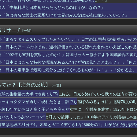
んて気高いんだ！」 英高級紙も驚愕した極限の中の日本人の姿に世...
員が客にムカついた結果」（海外の反応）
国人「中華料理と日本食だったらどっちのほうが上なの？」
点！レッドソックスがホワイトソックスに劇的サヨナラ！破竹の8連...
本「俺は有名な武士の家系だけど世界のみんなは先祖に偉人っている？」
ランプの暴言にカナダが啖呵を切ったってぇ話だ（海外の反応）
がロンドン五輪銅メダル剥奪の危機！海外メディアが『時効の壁を越...
巨人のマイコラスがメジャー10年在籍を迎える【MLB】
応リサーチ
[一覧]
天堂が熊本地震で無償修理対応
フェイクだから消防士が右往左往する中国www」
外「まるでタイムスリップしたみたいだ…！」日本の江戸時代の街並みがその
には神経がないので痛みは感じませんよ」医者に真顔で言われた一言…
・・・？【海外の反応】
外「日本のアニメの中でも、過小評価されている隠れた名作といえばこの作品
昇太を睨みつける様子に全米騒然！←「最高の二人」（海外の反応）
外「2002年も審判を買収したのか！」韓国サッカー協会による国際試合の審
来は安泰だ」16歳MF三井寺眞、衝撃ゴール！久保建英超え歴代2...
韓国人が東京へ行くしかない理由がこちら…」→「快適そうでめちゃ...
外「日本にはこんな特殊な標識があるんだけど皆は見たことある？」→「何こ
力士の姿に世界が騒然！←「同一人物とは思えない！」（海外の反応）
】
外「日本の電車旅で最高に気分を上げてくれるものがコレ！」→「分かるよ、
に価値のある歴史遺産や伝統が残ってない本当の理由がこちら・・・」
】
が通りに現れたとき、誰でも逃げ込めるように」北緯78度の町が家...
VP」岡本vs鈴木の日本人対決はカブスの劇的サヨナラ勝利！（海...
ってた？【海外の反応】
[一覧]
！」日本で措置命令が出たステマ案件に海外興味津々！（海外の反応...
ルイス・アラエスがホーム生還時に珍判断【MLB】
地球の生物量の大半は地表より下にある。日光を浴びている我々のほうが変わ
0系ランドクルーザーは誰にでも愛されるSUVだ！
ホッキョクグマが通りに現れたとき、誰でも逃げ込めるように」北緯78度の
ルな問い【ポーランドボール】
死後10年でいちばん多く子どもを産んだ女性に、全財産を渡す」1926年トロ
ない」と10年言われ続けた妻、ある日から薬の管理も着替えの声か...
本のウェブサイトって質の低いものが多い気がする → 「日本のI...
カバの肉を“湖のベーコン”と呼んで後押しした」1910年のアメリカ議会に本
「日本の花火大会、空の様子がおかしい」
質量は地球の81分の1。木星とガニメデなら1万2800分の1」月がどれだけ規
でドジャースの昨年の収益が10億ドルを突破した事が明らかに（海...
サイル発射！←「日本は慣れてきている」（海外の反応）