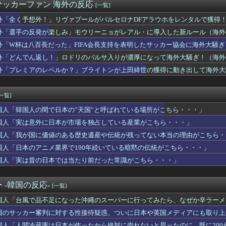
ッカー性接待に日本人審判も接待受けたみたいだよ」
サッカーファン 海外の反応
[一覧]
0年間の出場権剥奪や過去ワールドカップ、オリンピック予選の記録...
のヒーローだ！」手術中に大地震が起きた熊本総合病院の映像を見た...
外「全く予想外！」リヴァプールがバルセロナDFアラウホをレンタルで獲得
o Studios」のレイオフ発覚で物議！海外ゲーマー「1...
外「選手の反発が楽しみ」モウリーニョがレアル・に導入した新ルール（海外
ある中古品店に行ってレトロ品を探してみた」海外の反応
外「W杯は八百長だった」FIFA会長支持を表明したサッカー協会に海外大騒
長だった」FIFA会長支持を表明したサッカー協会に海外大騒ぎ！...
国人を調教してしまうすごい国」 中国人「日本人より礼儀正しい」...
外「どんでん返し！」ロドリのバルサ入りが濃厚になって海外大騒ぎ！（海外
アニメに出てくるネコｗｗｗ」（海外の反応）
外「プレミアのレベルか？」ブライトンが上田綺世の獲得に動き出して海外大
だ？」日本で盗まれた銅像に海外びっくり仰天！（海外の反応）
に質問できる回数が決まってて、涙が出るほど笑った」続編が来なか...
「日本の軽トラ、原型どこ行った」
[一覧]
サダーに就任した企業に世界が騒然！←「酷いアイデアだ」（海外の...
国人「韓国人の間で日本の”天国”と呼ばれている場所がこちら・・・」
前らの学校ではどんな理由で退学者が出た？？」
原油価格が跳ねる！庶民の財布は泣きっ面？（海外の反応）
国人「実は意外に日本が市場を独占している産業がこちら・・・」
乱闘ごっこ、グラブと帽子を投げ捨てて突っ込む小さな投手が逆さ吊...
国人「我が国に価値のある歴史遺産や伝統が残ってない本当の理由がこちら・
米番記者「ドジャースは大谷翔平株式会社だ」【MLB】
庫は日本が作ったから絶対に売れないと思ったのに、既に200台も...
国人「日本のアニメ業界で100年続いている暗黙の伝統がこちら・・・」
放置されていた40年前の日産のミニバンを動かしてみた！
国人「実は昔の日本では当たり前だった常識がこちら・・・」
嬢様』ティザービジュアル公開「これぞ究極のお嬢様ですわ」202...
ニメ業界で100年続いている暗黙の伝統がこちら・・・」
ちばん多く子どもを産んだ女性に、全財産を渡す」1926年トロン...
 -韓国の反応-
[一覧]
打の列ができたセールに世界が騒然！←「我が国でもやってくれ！」...
国人「台風で品不足になった沖縄のスーパーに行ってみたら、なぜか辛ラーメ
の日本への好感度が最高記録を達成した理由」
権要件を厳格化した狙い（海外の反応）
国のサッカー審判に対する性接待疑惑、ついに日本や英国メディアにも取り上
カー協会の性接待問題のとんでもない言い訳がこちら…」→「もはや...
国人「人間冷蔵庫は日本が作ったから絶対に売れないと思ったのに、既に200