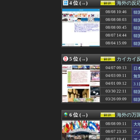
4 位 (→)
海外の反
08/08 07:00
【海外の反応】ベ
08/08 06:50
小泉防衛大臣、熊
08/08 10:46
韓
08/08 06:30
【海外の反応】
サ
08/08 08:03
韓
08/08 06:30
韓国のサッカー審
っ
08/08 00:45
08/08 06:23
海外「選手の反発
韓
08/08 06:21
韓国人「日本が
何
08/07 14:44
韓
08/08 06:00
韓国人「世界37
08/04 15:09
韓
08/08 05:20
【海外の反応】
と
08/08 05:00
韓国人「スペース
08/08 04:00
韓国人「株価43
5 位 (→)
カイカイ
08/08 03:00
海外10代「日本
08/08 01:02
海外「バルサ王
04/07 09:13
日
08/08 01:00
【ドイツ】ワー
04/03 09:11
無
08/08 00:48
【海外の反応】ア
04/01 09:12
08/08 00:45
韓国人「熊本地震
3
08/08 00:42
海外「日本国民は
03/30 22:11
韓
08/08 00:31
韓国人「実は意
03/26 09:09
韓
08/08 00:00
#韓国記事翻訳 
08/07 23:45
韓国人「海外で韓
08/07 23:40
海外「まるでタイ
6 位 (→)
海外の万
08/07 23:35
アメリカ「お前
08/07 23:32
AIがウイルス
08/08 09:11
大
08/07 23:10
日本の原爆展示の
08/07 23:35
ア
08/07 23:00
【衝撃】韓国人
08/07 19:41
ア