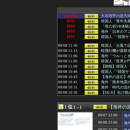
PickUp!
大谷翔平の逆方向
ｵﾇﾇﾒ
韓国人「青年失業
ｵﾇﾇﾒ
「母の初VR体験
ｵﾇﾇﾒ
海外「日本のアニ
ｵﾇﾇﾒ
韓国人「“韓国サ
08/08 11:30
韓国人「台風で品
08/08 11:15
軽飛行機が屋根す
08/08 11:00
海外「ウルっとき
08/08 11:00
韓国人「世界が
08/08 11:00
【朗報】韓国人
08/08 10:46
韓国人「“韓国サ
08/08 10:45
【海外の反応】外
08/08 10:41
海外「熊本地震
08/08 10:31
海外「時代の流れ
08/08 10:30
【MLB】化け物
08/08 10:19
外国人「アジア杯で
08/08 10:00
韓国人「上半身裸
1 位 (→)
【海外の
08/08 10:00
【衝撃】韓国人
08/08 09:35
韓国人「日本人審
08/07 23:00
海
08/08 09:31
韓国人「韓国人
08/06 23:00
海
08/08 09:25
韓国人「過去のW
08/08 09:18
韓国人「日本の
08/05 23:00