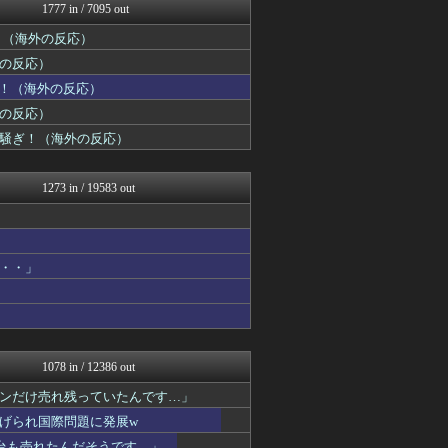
ハウメニージャパン！
1777 in / 7095 out
世界の憂鬱 海外・韓国の反...
！（海外の反応）
すらるど - 海外の反応
HANO-K
の反応）
海外の反応ジャーナル
ぎ！（海外の反応）
ワールドサッカーファン 海...
じゃぽにか反応帳
の反応）
世界のジャンプ速報
騒ぎ！（海外の反応）
海外のお前ら 海外の反応
Ask Reddit まと...
ニチカン！
1273 in / 19583 out
海外の反応スポーツ
海外の万国反応記＠海外の反...
世界はグーチョキパー
QQQ(海外の反応)
・・」
ボールパーク速報 海外の反...
かんにゅー -韓国の反応-
JDM速報 海外の反応
フロムOverSS
コリアル
みんな知ってた？【海外の反...
1078 in / 12386 out
海外さんいらっしゃい 海外...
ンだけ売れ残っていたんです…」
ハウメニージャパン！
世界はグーチョキパー
げられ国際問題に発展w
海外トークログ
台も売れたんだそうです…」