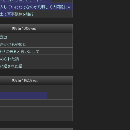
日本と韓国は敵か？味方か？...
私が悪いの？【海外の反応】
入していただけなのが判明して大問題にw
Ask Reddit まと...
土で軍事訓練を強行
海外のお前ら 海外の反応
世界の憂鬱 海外・韓国の反...
海外さんいらっしゃい 海外...
983 in / 5053 out
ボールパーク速報 海外の反...
判定は…
ガラパゴスジャパン - 海...
Red4 海外の反応まとめ
の声かけもやめた
世界はグーチョキパー
まりに来ると言い出して
こんなニュースにでくわした
求められた話
ボールパーク速報 海外の反...
海外の万国反応記＠海外の反...
い返された話
海外トークログ
かんにゅー -韓国の反応-
ハウメニージャパン！
932 in / 16269 out
世界の憂鬱 海外・韓国の反...
コリアル
QQQ(海外の反応)
Ask Reddit まと...
ボールパーク速報 海外の反...
海外の反応 お隣速報
Red4 海外の反応まとめ
マニア・オブ・フットボール...
海外トークログ