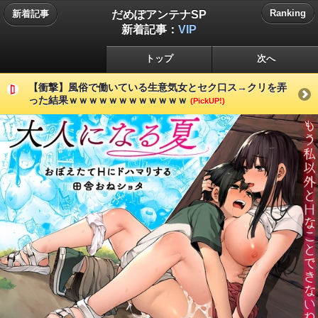
だめぽアンテナSP
Ranking
新着記事
新着記事：
VIP
トップ
次へ
【衝撃】風俗で働いている生意気女とセク口ス→クリを弄
った結果ｗｗｗｗｗｗｗｗｗｗｗｗ
(PickUP!)