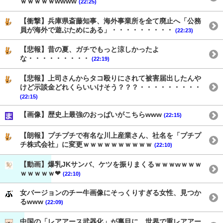
ｗｗｗｗｗwwww
(22:25)
【衝撃】兵庫県斎藤知事、海外事業所を全て廃止へ「公務
員が海外で遊ぶためにある」・・・・・・・・・
(22:23)
【悲報】昔の夏、ガチでもっと涼しかったよ
な・・・・・・・・・
(22:19)
【悲報】上司さんからタコ殴りにされて被害届出したんや
けど示談金どれくらいいけそう？？？・・・・・・・・・
(22:15)
【画像】歴史上最強のおっぱいがこちらwww
(22:15)
【朗報】プチプチで有名な川上産業さん、社名を「プチプ
チ株式会社」に変更ｗｗｗｗｗｗｗｗｗｗ
(22:10)
【動画】爆乳JKサンバ、ケツを振りまくるｗｗｗwｗｗｗ
ｗｗｗｗｗ❤
(22:10)
女バージョンのチー牛画像にそっくりすぎる女性、見つか
るwww
(22:09)
中国の「レアアース武器化」が裏目に、世界で重レアアー