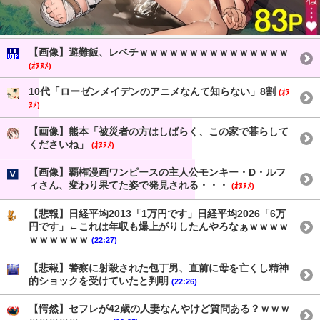
【画像】避難飯、レベチｗｗｗｗｗｗｗｗｗｗｗｗｗｗｗ
(ｵﾇﾇﾒ)
10代「ローゼンメイデンのアニメなんて知らない」8割
(ｵﾇ
ﾇﾒ)
【画像】熊本「被災者の方はしばらく、この家で暮らして
くださいね」
(ｵﾇﾇﾒ)
【画像】覇権漫画ワンピースの主人公モンキー・D・ルフ
ィさん、変わり果てた姿で発見される・・・
(ｵﾇﾇﾒ)
【悲報】日経平均2013「1万円です」日経平均2026「6万
円です」←これは年収も爆上がりしたんやろなぁｗｗｗｗ
ｗｗｗｗｗｗ
(22:27)
【悲報】警察に射殺された包丁男、直前に母を亡くし精神
的ショックを受けていたと判明
(22:26)
【愕然】セフレが42歳の人妻なんやけど質問ある？ｗｗｗ