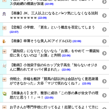
ス供給網の構築が加速
(22:09)
【画像】JK、三人以上になるとパ●ツ気にしなくなる法則
ｗｗｗｗｗｗｗｗ
(22:09)
【悲報】小学館、「更生」という概念を否定してしまう
(22:07)
【画像】幸薄そうな美人JCアイドル(12)
(22:06)
「認知症」になりたくないなら「お酒」をやめて 一番認知
症に良くないのは「お酒」と判明
(22:06)
【動画】小池栄子似のGカップ女子高生「知らないオジさ
んに襲われてオッパイ揉まれた」
(22:06)
侍戦士、井端を酷評「競馬の話以外は会話がなく意思疎通
ができなかった」大谷「マジで笑わなくね？」
(22:05)
【画像あり】女子、整形に成功「この形の鼻が全女子の理
想だと思う！！」⇒！
(22:05)
お子さんが専門学校に行ってるよ！志望してるよ！て方に