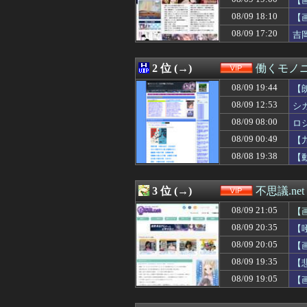
【
08/09 20:32
【悲報】鈴木福
08/09 18:10
【
08/09 20:30
痩せたい奴はブ
08/09 17:20
08/09 20:30
【画像】漫画家あ
吉
08/09 20:27
広末涼子さん 病
08/09 20:27
【悲報】膳場貴子
2 位 (→)
働くモノニ
08/09 20:25
【驚愕】ブス女に
08/09 20:25
医者「麻酔かけま
08/09 19:44
【
08/09 20:22
【朗報】法定速度
08/09 12:53
シ
08/09 20:20
ダウンタウンの
08/09 20:20
帰省ワイの1日
08/09 08:00
ロ
08/09 20:18
【画像】栃木の田
08/09 00:49
【
08/09 20:18
【衝撃】ロシア
08/08 19:38
【
08/09 20:15
【画像】最近の
08/09 20:10
【画像】新聞さ
08/09 20:10
ドイツ空港のウク
3 位 (→)
不思議.net
08/09 20:10
【動画】巨乳ギ
08/09 20:09
記録的猛暑の欧州
08/09 21:05
【
08/09 20:09
【悲報】名探偵プ
08/09 20:35
【
08/09 20:06
【動画】海外の
ｗ
08/09 20:05
08/09 20:05
【画像】美容師「
【
08/09 20:03
【わかる】セクシー
08/09 19:35
【
08/09 20:02
【画像】Hカッ
08/09 19:05
【
08/09 20:00
本来悪い意味じ
08/09 20:00
【動画】ルビィ
08/09 20:00
内部破損した水筒