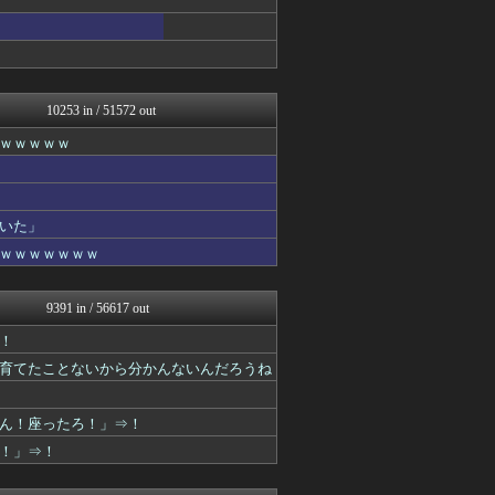
なんJクエスト
あらまめ2ch
【2ch】ニュー速クオリテ...
ぶる速-VIP
なんJクエスト
10253 in / 51572 out
バズッター速報
ゴールデンタイムズ
ｗｗｗｗｗ
なんJクエスト
キニ速
りぷらい速報
妹はVIPPER
いた」
NEWSぽけまとめーる
ｗｗｗｗｗｗｗ
まとめCUP
スコールちゃんねる｜２ちゃ...
ゴールデンタイムズ
9391 in / 56617 out
なんJミュージアム
コノユビニュース｜みんなの...
！
ぶる速-VIP
育てたことないから分かんないんだろうね
まにゅそく 2chまとめニ...
不思議.net - 5ch...
Zチャンネル＠VIP
ん！座ったろ！」⇒！
いたしん！
た！」⇒！
ネラーボイス
キニ速
【2ch】ニュー速クオリテ...