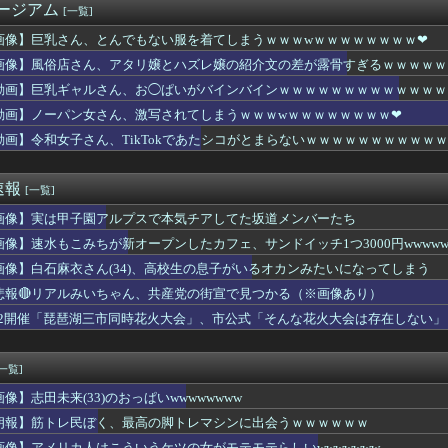
ージアム
[一覧]
激安居酒屋来たから実況するで【実況】
の中のアクトレス事件」夫は正しかったのに、なぜ喧嘩は終わらなか...
画像】巨乳さん、とんでもない服を着てしまうｗｗｗwｗｗｗｗｗｗｗｗ❤
展したらお前らは皆クビになるわ」→未だかつてAIのせいで失業し...
画像】風俗店さん、アタリ嬢とハズレ嬢の紹介文の差が露骨すぎるｗｗｗｗｗ
展したらお前らは皆クビになるわ」→未だかつてAIのせいで失業し...
乳ババア先輩(33)、休日にセフレ男とのセク口スでイキまくって...
動画】巨乳ギャルさん、お◯ぱいがバインバインｗｗｗｗｗｗｗｗｗｗｗｗｗ
勝利セリフ、酷すぎるｗｗｗｗｗｗｗｗｗｗ
動画】ノーパン女さん、激写されてしまうｗｗｗwｗｗｗｗｗｗｗｗ❤
みちが新オープンしたカフェ、サンドイッチ1つ3000円ｗｗｗｗ...
動画】令和女子さん、TikTokであたシコがとまらないｗｗｗｗｗｗｗｗｗｗｗ
ちが新オープンしたカフェ、サンドイッチ1つ3000円wwww...
悠木碧（34）、早見沙織（35）←ここら辺の独身ベテラン声優...
悠木碧（34）、早見沙織（35）←ここら辺の独身ベテラン声優...
速報
[一覧]
オイルマネーが転がり込んでガチで東北最強へｗｗｗｗｗｗｗｗｗｗ...
ン女さん、激写されてしまうｗｗｗwｗｗｗｗｗｗｗｗ❤
画像】実は甲子園アルプスで本気チアしてた坂道メンバーたち
備、「電動シート」に決まる・・・ｗ
画像】速水もこみちが新オープンしたカフェ、サンドイッチ1つ3000円wwwwwwww
を完備していた50代男性、熱中症で死亡
込みぼく「おっ、可愛いミニスカＯＬちゃんの隣あいてんじゃん！座...
画像】白石麻衣さん(34)、高校生の息子がいるオカンみたいになってしまう
民ぼく、最高の脚トレマシンに出会うｗｗｗｗｗｗ
悲報🔴リアルみいちゃん、共産党の街宣で見つかる（※画像あり）
アイリッシュ(24)さん、ライブでマンスジが見える衣装を着て炎...
/22開催「琵琶湖三市同時花火大会」、市公式「そんな花火大会は存在しない」→
」 祭り中止10へ
は日本製じゃないとダメな物・・・
会長、UEFAが許してくれなくて詰む・・・
[一覧]
妊娠は難しい身体」彼女「うぅ…」ワイ「（やった！）」→wwww
さん、TikTokであたシコがとまらないｗｗｗｗｗｗｗｗｗｗｗ...
画像】志田未来(33)のおっぱいwwwwwwww
変おきたwww
朗報】筋トレ民ぼく、最高の脚トレマシンに出会うｗｗｗｗｗｗ
育英の女子マネ、神聖な甲子園でウインクをしてしまうｗｗｗ
画像】アメリカ人はこういうケツの女がモテモテらしいwwwwwww