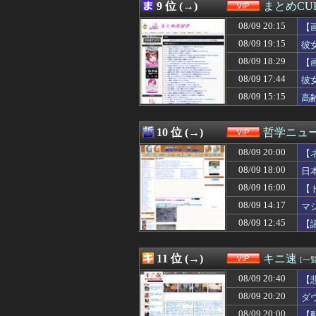
08/09 18:32
【画像】男の娘
9 位 (→)
まとめCU
08/09 18:31
【悲報】日本、
08/09 20:15
08/09 18:30
靖国神社、コス
【
08/09 18:30
【悲報】令和最
08/09 19:15
彼
08/09 18:30
【悲報】バスロー
08/09 18:29
【
08/09 18:29
【画像】tuki.
08/09 18:27
電源タップの寿命
08/09 17:44
彼
08/09 18:25
【驚愕】sexし
08/09 15:15
高
08/09 18:18
【衝撃】ワイ、
08/09 18:18
【画像】最強の
08/09 18:13
【悲報】八王子
10 位 (→)
哲学ニュー
08/09 18:10
【画像】佐倉綾音
08/09 20:00
【
08/09 18:10
「サウダージ」
08/09 18:10
🔴悲報🔴リア
08/09 18:00
日
08/09 18:09
【画像】運動後
08/09 16:00
【
08/09 18:09
警視庁の担当者「
し
08/09 18:09
08/09 14:17
【悲報】『鶏刺
マ
08/09 18:06
【画像】女さん「
08/09 12:45
【
08/09 18:05
【画像】TWICE
08/09 18:04
沖縄のラーメン
08/09 18:03
【悲報】甲子園
11 位 (→)
キニ速
[一覧
08/09 18:02
【悲報】レズ「
08/09 20:40
【
08/09 18:00
日本韓国台湾「少
08/09 18:00
【悲報】ディズニー
08/09 20:20
ダ
08/09 18:00
誤って脳幹を摘出
08/09 20:00
【