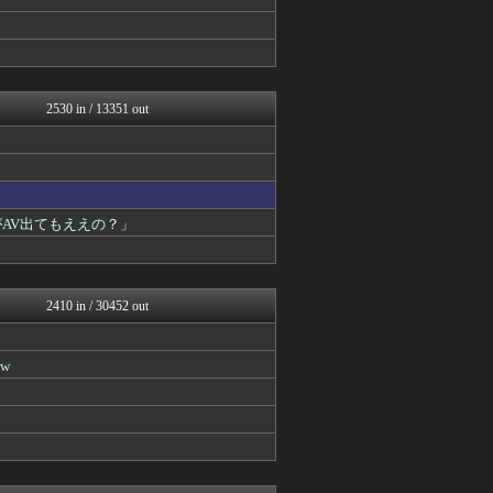
ぶる速-VIP
ぶる速-VIP
コノユビニュース｜みんなの...
不思議.net - 5ch...
Zチャンネル＠VIP
いたしん！
2530 in / 13351 out
ラビット速報
ネラーボイス
VIPPER速報
V速ニュップ
【2ch】ニュー速クオリテ...
マジキチ速報
AV出てもええの？」
思考ちゃんねる
キニ速
思考ちゃんねる
なんJミュージアム
2410 in / 30452 out
VIPワイドガイド
V速ニュップ
(*ﾟ∀ﾟ)ゞカガクニュー...
w
ゴールデンタイムズ
スコールちゃんねる｜２ちゃ...
うしみつ-5chまとめ-
不思議.net - 5ch...
筋肉速報
えっ!?またここのサイト?