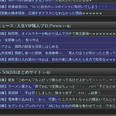
画像】AIレベルの綺麗すぎるプロポーズ花火が打ち上がる㊗🎇
さん、22歳を迎えた現在の恋愛事情を語るｗｗｗｗｗｗｗｗｗｗ
画像】佐倉綾音(32)、ついに自分のシコポイントに気付いてしまう・・・
ラックコーヒー飲め
だち充、タッチの告白シーンから40年記念で自分自身が浅倉南にな...
岡里帆が橋本環奈、広瀬すずクラスになれなかった理由ｗｗｗｗｗｗ
気を患っていた・・・
さん「核兵器のない世界…現実はどうなのでしょう」長崎原爆投下か...
ュース : 人生VIP職人ブログwww
[一覧]
チンコしごかれたらｗｗｗｗｗｗｗｗｗｗｗwwww
すよー」 わい(全身麻酔に耐えて見せる！うおおおおおお！！！！...
朗報】秋田県、オイルマネーが転がり込んでガチで東北最強へｗｗｗｗｗｗｗ
絶対守るマン、どんなに見通しの良い道路でも40～60km以上出...
カ「全部喰った」 祭り中止
後継者が「千鳥」になるなんて誰が予想できたんや
、犬の散歩→パチスロ これしかない
シアさん、国民の財産を没収しはじめる
舎っぺJK、かわいい
九州名物】鶏刺し食べた医師、全身麻痺へ…「死んだほうが良かったと思って
さん、国民の財産を没収しはじめるｗｗｗｗｗ
動画】移民受け入れ派のパヨおば、自分の家に来られたら全力で拒否るｗｗｗ
アラフィフ女性、限界突破してしまうWWWW
ん、壮大な縦読みを仕込んでしまう🥺ｗｗｗｗｗｗ
ライナ支援機を狙った軍用爆弾ドローン、空港職員が蹴り落として偶...
 - 5ch(2ch)まとめサイト
[一覧]
ャルさん、お◯ぱいがバインバインｗｗｗｗｗｗｗｗｗｗｗｗｗｗｗ
、ドナウ川の水位が低下してマンモスの骨や沈没したドイツ軍の戦艦...
画像】彼女「ごめーん♡ちょびっツ散らかってるけど上がって～～～！」⇒！
リキュア、前作から売上が10億円ダウンwwwwwwwww
唖然】ラーメン屋さん「席でおむつ交換はちょっと・・」 パパ「子どもとか
変態、レベチｗｗｗｗｗｗｗ
」⇒！！！
…手は尽くしました」陰キャ女子「…ﾋｭｯ」→結果！
画像】美容師「…手は尽くしました」陰キャ女子「…ﾋｭｯ」→結果！
女優が整形して復活すると萎えるよな(´・ω:;.:...
悲報】電車乗り込みぼく「おっ、可愛いミニスカＯＬちゃんの隣あいてんじゃ
プグラドル「どんな私も愛してね❤」
画像】セブンイレブンのバイト「AIにちいかわの画像を食わせてっと…でき
ゃないのにもはやマイナスイメージしかない言葉ｗｗｗ
ちゃん、浜田雅功に首を絞められたせいで段々おかしな仕事が増える
に酸性飲料を入れると金属が溶け出し身体を壊す「古い水筒は新品に...