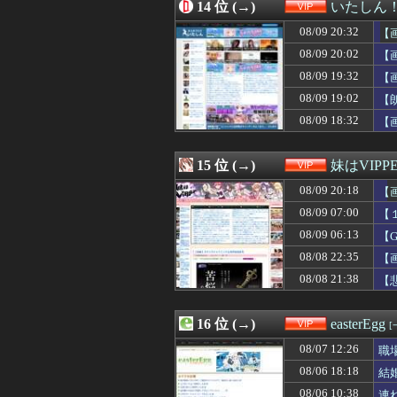
08/09 17:00
14 位 (→)
トー横キッズ、
いたしん
08/09 16:45
【画像】長良花火
08/09 20:32
【
08/09 16:40
【画像】元大関
08/09 16:39
08/09 20:02
【画像】北朝鮮
【
08/09 16:34
【悲報】ディズニ
08/09 19:32
【
08/09 16:31
【画像】スレンダ
08/09 19:02
【
08/09 16:31
【悲報】佐藤二朗
08/09 16:30
【画像】瞬間-2
08/09 18:32
【
08/09 16:25
女友達「sexしち
08/09 16:20
【悲報】高市早苗
15 位 (→)
妹はVIPP
08/09 20:18
【
08/09 07:00
【
08/09 06:13
【
08/08 22:35
【
08/08 21:38
【
16 位 (→)
easterEgg
[
08/07 12:26
職
08/06 18:18
結
08/06 10:38
連