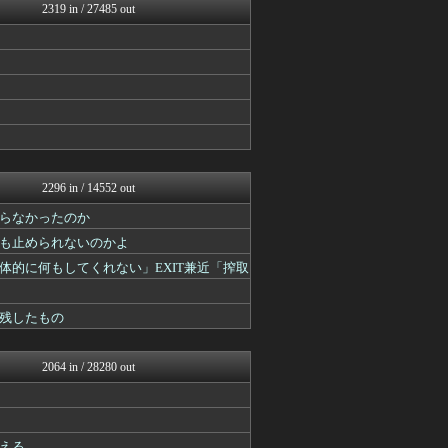
いたしん！
2319 in / 27485 out
おうまがタイムズ
【2ch】ニュー速クオリテ...
もみあげチャ～シュ～
キニ速
まとめCUP
ぶる速-VIP
バズッター速報
NEWSぽけまとめーる
りぷらい速報
キニ速
2296 in / 14552 out
VIPPER速報
らなかったのか
スコールちゃんねる｜２ちゃ...
ラビット速報
も止められないのかよ
うしみつ-5chまとめ-
的に何もしてくれない」EXIT兼近「搾取
コノユビニュース｜みんなの...
ぶる速-VIP
まにゅそく 2chまとめニ...
残したもの
不思議.net - 5ch...
ゴールデンタイムズ
Zチャンネル＠VIP
2064 in / 28280 out
いたしん！
哲学ニュースnwk
ネラーボイス
【2ch】ニュー速クオリテ...
える