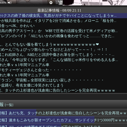
最新記事情報 - 08/09 21:11
○クスの終了後の彼女氏、乳首がガチでヤバイことになってしまうｗ...
が核兵器を作れば、イタリアを2分で消滅させる」メローニ「核を持...
舎っぺJK、かわいい
高の男子アスリート」か W杯で圧巻の活躍を受けて米メディアが称...
レブンのバイト「AIにちいかわの画像を食わせてっと………できた...
ん、とんでもない服を着てしまうｗｗｗwｗｗｗｗｗｗｗｗ❤
ごめーん♡ちょびっツ散らかってるけど上がって～～～！」⇒！！
これ絵師さん、AI絵だと誹謗中傷され筆を折ってしまう・・・・・...
さん「今年は安くなりすぎ」「こんな値段じゃ米作りをやめる人も多...
れた車ｖｓ1年間マニュアル車
ジモティーゲェジさんと会った・・・・・・・・・
れた車ｖｓ1年間マニュアル車
ドラゴン、宇宙船←全部現実にはない寂しさ・・・・・・・・・
ン盆踊り、有名女優に冷笑されてしまう
充、タッチの上杉達也が浅倉南に告白したシーンを完全再現ｗｗｗｗｗ
ん、アタリ嬢とハズレ嬢の紹介文の差が露骨すぎるｗｗｗｗｗｗｗｗ...
ん、88人しか買えない88円に都民が大行列ｗｗｗｗｗｗｗｗｗｗ
速報
子園アルプスで本気チアしてた坂道メンバーたち
[一覧]
れない運転、限界突破・・・・・
朗報】あだち充、タッチの上杉達也が浅倉南に告白したシーンを完全再現ｗｗ
屋さん「席でおむつ交換はちょっと・・」 パパ「子どもとか育てた...
悲報】速水もこみちが新オープンしたカフェ、サンドイッチ1つ3000円ｗｗ
33)のおっぱいwwwwwwww
くと毎回こういう恵体メロンお姉さん(35)を指名してしまうｗｗ...