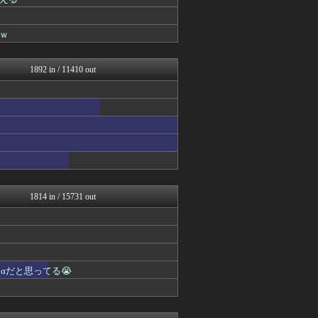
(*ﾟ∀ﾟ)ゞカガクニュー...
VIPワイドガイド
ゴールデンタイムズ
ｗ
(*ﾟ∀ﾟ)ゞカガクニュー...
VIPワイドガイド
まとめCUP
1892 in / 11410 out
BIPブログ
スコールちゃんねる｜２ちゃ...
不思議.net - 5ch...
筋肉速報
えっ!?またここのサイト?
いたしん！
【2ch】ニュー速クオリテ...
バズッター速報
ラビット速報
なんJミュージアム
1814 in / 15731 out
VIPPER速報
キニ速
BIPブログ
うしみつ-5chまとめ-
コノユビニュース｜みんなの...
αだと思ってる😭
ぶる速-VIP
Zチャンネル＠VIP
いたしん！
【2ch】ニュー速クオリテ...