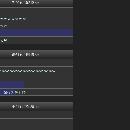
7100 in / 56542 out
2chまとめ・読み物・長編...
哲学ニュースnwk
VIPワイドガイド
ｗｗｗｗｗｗｗ
(*ﾟ∀ﾟ)ゞカガクニュー...
えっ!?またここのサイト?
ｗｗ
ゴールデンタイムズ
VIPPER速報
ｗ❤
ラビット速報
(*ﾟ∀ﾟ)ゞカガクニュー...
VIPワイドガイド
6951 in / 49145 out
働くモノニュース : 人生...
なんJミュージアム
スコールちゃんねる｜２ちゃ...
wwwwwwwwwwwwwwwwww
ゴールデンタイムズ
不思議.net - 5ch...
筋肉速報
いたしん！
 SNS阿鼻叫喚
キニ速
【2ch】ニュー速クオリテ...
ぶる速-VIP
4424 in / 25480 out
バズッター速報
なんJミュージアム
まとめCUP
スコールちゃんねる｜２ちゃ...