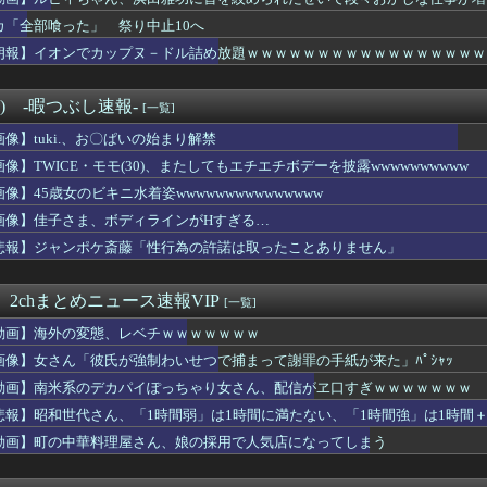
メ「メイドインアビス」の主題歌にVTuberさんが起用されてま...
止まってな！」セレナさん「セレナ行きます！」←これwwwwww...
カ「全部喰った」 祭り中止10へ
「助けて。通勤時間減らしたいのに都心の近くが最低10万払わない...
朗報】イオンでカップヌ－ドル詰め放題ｗｗｗｗｗｗｗｗｗｗｗｗｗｗｗｗｗ
止まってな！」セレナさん「セレナ行きます！」←これwwwwww...
メ「メイドインアビス」の主題歌にVTuberさんが起用されてま...
ませながらSEXしたらこうなるwww
°) -暇つぶし速報-
[一覧]
女雀士岡田紗佳(32)、あたシコ乳プルンプルンダンス
画像】tuki.、お〇ぱいの始まり解禁
離れ｣が止まらない・・・
ンキー女、まあまあ素行が悪いｗｗｗｗ (※画像あり)
画像】TWICE・モモ(30)、またしてもエチエチボデーを披露wwwwwwwwww
い」おじさん、大量発生wwwwwwwwww
画像】45歳女のビキニ水着姿wwwwwwwwwwwwwww
「赤ちゃん欲しい。。。」→お風呂でセ○クスした結果ｗｗｗｗｗｗ...
この超美人容疑者が整形か否か判定たのむ！！
画像】佳子さま、ボディラインがHすぎる…
開催「琵琶湖三市同時花火大会」、市公式「そんな花火大会は存在し...
悲報】ジャンポケ斎藤「性行為の許諾は取ったことありません」
フェラ上手いと思ってしたらｗｗｗｗｗｗｗｗｗｗwwww
琶湖三市同時花火大会」、市公式「そんな花火大会は存在しない」→...
におっぱい健在女子ｗｗｗwｗｗｗｗｗｗｗｗ
 2chまとめニュース速報VIP
[一覧]
環奈、広瀬すずクラスになれなかった理由ｗｗｗｗｗｗ
動画】海外の変態、レベチｗｗｗｗｗｗｗ
ルさん、山でラーメンを食べたらおじさんに怒られるｗｗｗ
スーツの脱ぎ方を教えるたった20秒の動画、900万回以上再生さ...
画像】女さん「彼氏が強制わいせつで捕まって謝罪の手紙が来た」ﾊﾟｼｬｯ
の平均的なキャンプ姿、エッッッッッッッッッッッッッッッッッ！
動画】南米系のデカパイぽっちゃり女さん、配信がヱ口すぎｗｗｗｗｗｗｗ
てあげる」公園に女児を連れ込み淫行をした男逮捕
悲報】昭和世代さん、「1時間弱」は1時間に満たない、「1時間強」は1時間＋
で「これ」やったことあるやつwwwwww
があそこまでヒットしたのってやっぱ「ノイズ」が一切無いからよな
動画】町の中華料理屋さん、娘の採用で人気店になってしまう
女子高生、まことにけしからん
ゃん、なんか別人になる・・・