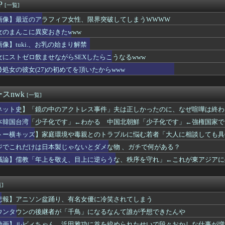
で抜いたら濃いのが出た
P
[一覧]
円安なのに人口少ない台湾と韓国に「輸出額」抜かれ日本沈没ｗｗｗ
プレ軍装を禁止へ・・・
画像】最近のアラフィフ女性、限界突破してしまうWWWW
新の浴衣、痴女呼ばわりされる
女のまんこに異変おきたwww
ブ着てタバコ吸いながら記者会見する奴ｗｗｗｗｗｗｗｗｗｗｗｗｗ...
画像】tuki.、お乳の始まり解禁
、お乳の始まり解禁
の目安は3～5年です←これマジ？
女にストゼロ飲ませながらSEXしたらこうなるwww
ながら女の腋舐めたらｗｗｗｗｗｗｗｗｗｗwwww
齢処女の彼女(27)の初めてを頂いたからwww
軽貨物ドライバーという職業を知るｗｗｗｗｗ
休日を貼る
の夏祭り、衛生管理終わってた
スnwk
[一覧]
(32)、ついに自分のシコポイントに気付いてしまう・・・
ネット史】「鏡の中のアクトレス事件」夫は正しかったのに、なぜ喧嘩は終わ
とかいうサウダージでしか聞いたことない言葉・・・
ルみいちゃん、共産党の街宣で見つかる（※画像あり）
本韓国台湾「少子化です」←わかる 中国北朝鮮「少子化です」←強権国家で
にぐったりしてる女子高生さんたちｗｗｗｗｗｗｗｗｗ
トー横キッズ】家庭環境や毒親とのトラブルに悩む若者「大人に相談しても具体
飯塚幸三を逮捕しなくていい理由を考えるために1000ページもの...
ようとする大人をどう除外するか」
し』を食べた医師、全身麻痺へ
ジでこれだけは日本製じゃないとダメな物 、ガチで何がある？
彼氏が強制わいせつで捕まって謝罪の手紙が来た」ﾊﾟｼｬｯ
議論】儒教「年上を敬え、目上に逆らうな、秩序を守れ」←これが東アジアに
・モモ(30)、またしてもセクシーボデーを披露ｗｗｗｗｗｗｗ...
二郎、台風で野菜を仕入れられず「ヤサイナシ二郎」を提供
の東京代表、一回戦で全滅──
]
女と付き合うの地獄すぎる、男はどうやって耐えてんの？」
悲報】アニソン盆踊り、有名女優に冷笑されてしまう
子化です」←わかる 中国北朝鮮「少子化です」←強権国家でも止め...
のおいなり巻（600円）、卑猥すぎて賛否両論wwwwwwww...
ウンタウンの後継者が「千鳥」になるなんて誰が予想できたんや
された女性､重篤な植物状態だが､意識は正常で何かを思考している...
動画】ルビィちゃん、浜田雅功に首を絞められたせいで段々おかしな仕事が増