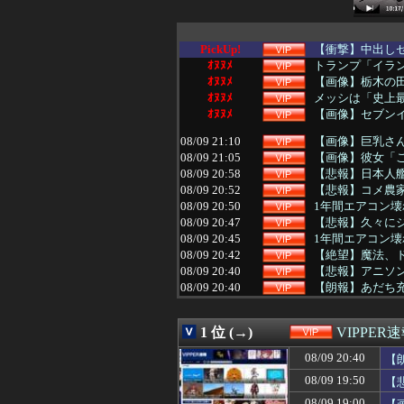
PickUp!
【衝撃】中出しセ
ｵﾇﾇﾒ
トランプ「イラン
ｵﾇﾇﾒ
【画像】栃木の田
ｵﾇﾇﾒ
メッシは「史上最
ｵﾇﾇﾒ
【画像】セブンイ
08/09 21:10
【画像】巨乳さ
08/09 21:05
【画像】彼女「
08/09 20:58
【悲報】日本人艦
08/09 20:52
【悲報】コメ農家
08/09 20:50
1年間エアコン壊
08/09 20:47
【悲報】久々に
08/09 20:45
1年間エアコン壊
08/09 20:42
【絶望】魔法、
08/09 20:40
【悲報】アニソ
08/09 20:40
【朗報】あだち
08/09 20:40
【画像】風俗店さ
08/09 20:37
【悲報】銀だこさ
1 位 (→)
VIPPER
08/09 20:35
【画像】実は甲
08/09 20:35
【動画】かもし
08/09 20:40
【
08/09 20:35
【唖然】ラーメン
08/09 19:50
【
08/09 20:34
【画像】志田未来(
08/09 20:32
【画像】風俗に行
08/09 19:00