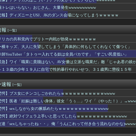
ーの堀大輔さん、4時間寝てた事がバレるwwwww
のマネージャー、首をひねっただけでウインクしたことにされてしま...
腕トレはいらない」おじさん、大量発生wwwwwwwwww
中泊避難民 ガソリンが空になり亡くなる
悲報】ディズニーとUSJ、JKのダンス会場になってしまうｗｗｗｗｗ
レブンのバイト「AIにちいかわの画像を食わせてっと…できた！」...
で借りて風ｲ谷行ったｗ
女子バレー選手さん、脱いでしまう💕💕💕
速報
[一覧]
さん(34)、高校生の息子がいるオカンみたいになってしまう
「腫瘍取るぞ！」→腫瘍じゃないx2→正常な脳を摘出され意識はあ...
メリカの共和党内でブリトー内戦が勃発ｗｗｗｗｗｗｗ
ルの綺麗すぎるプロポーズ花火が打ち上がる㊗🎇
ー横キッズ、大人に失望してしまう「具体的に何もしてくれなくて傷つく」
もはや何も欲しがらなくなるｗｗｗｗｗｗｗｗｗｗｗｗｗｗｗｗｗｗ...
り師YouTuber「タトゥー入れてる奴は全員バカです」「すごい民度低い」
ちょっとした雑学ｗｗｗ
党内でブリトー内戦が勃発ｗｗｗｗｗｗｗ
緊急】ワイ「職業に貴賤はない。AV女優は立派な職業だ」敵「じゃあ君の娘が
もはや何も欲しがらなくなるｗｗｗｗｗｗｗｗｗｗｗｗｗｗｗｗｗｗ...
～１３歳の少年１９人に自宅で性的暴行やわいせつ、３１歳男に懲役１５年
でカップヌ－ドル詰め放題ｗｗｗｗｗｗｗｗｗｗｗｗｗｗｗｗｗｗ
タクられた
MI(42)の爆乳、健在だったｗｗｗｗｗｗｗｗｗ
ー速報
[一覧]
i-、もうめちゃくちゃ
タクられた
驚愕】ブス女にチンコしごかれたらｗｗｗｗｗｗｗｗｗｗｗwwww
i-、もうめちゃくちゃ
驚愕】医者「妊娠は難しい身体」彼女「うぅ…」ワイ「（やった！）」→www
存の収益化プログラムを終了 インプレゾンビ死滅か
驚愕】sexしながら女の腋舐めたらｗｗｗｗｗｗｗｗｗｗwwww
黒字転換！！CX-5がバカ売れｗｗｗｗｗｗ
元カノ、風俗で見つかる。。
驚愕】絶対ワイフェラ上手いと思ってしたらｗｗｗｗｗｗｗｗｗｗwwww
舎”JK”が垢抜けた結果、一同驚愕ｗｗｗｗｗｗｗｗｗｗｗｗ
友達「sexしちゃったね・・」 俺「うん(これって付き合う流れなのかな)wwww
人はこういうケツの女がモテモテらしいwwwwwww
ザー(34)「ホテル行こ♡♡」→性欲がヤバ過ぎな女にナマで勃起...