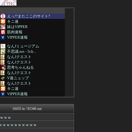
えっ!?またここのサイト?
キニ速
妹はVIPPER
筋肉速報
VIPPER速報
なんJミュージアム
不思議.net - 5ch...
なんJクエスト
なんJクエスト
思考ちゃんねる
なんJクエスト
V速ニュップ
なんJクエスト
キニ速
VIPPER速報
なんJミュージアム
なんJクエスト
16435 in / 81346 out
ラビット速報
スコールちゃんねる｜２ちゃ...
ｗｗｗ
不思議.net - 5ch...
ｗｗｗｗｗｗｗｗｗｗｗ
筋肉速報
いたしん！