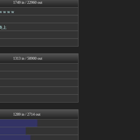
マジキチ速報
1749 in / 22960 out
ラビット速報
ｗｗｗｗ
スコールちゃんねる｜２ちゃ...
うしみつ-5chまとめ-
筋肉速報
炎上
BIPブログ
おうまがタイムズ
VIPPER速報
バズッター速報
もみあげチャ～シュ～
1313 in / 58900 out
1289 in / 2714 out