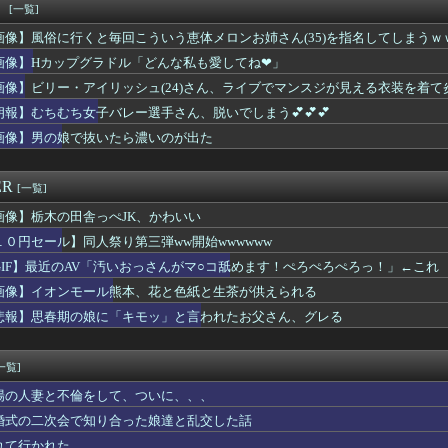
大人に失望してしまう「具体的に何もしてくれなくて傷つく」
！
[一覧]
大会、AIレベルの綺麗すぎるプロポーズ花火が打ち上がる㊗🎇
画像】風俗に行くと毎回こういう恵体メロンお姉さん(35)を指名してしまうｗ
・貴景勝の湊川親方、誕生日を迎え『誰！？』と話題にｗｗｗ
のビアガール、エッッッッッッッッッッッッッッッッッ！
画像】Hカップグラドル「どんな私も愛してね❤」
ーとUSJ、JKのダンス会場になってしまうｗｗｗｗｗ
画像】ビリー・アイリッシュ(24)さん、ライブでマンスジが見える衣装を着て
ー美脚さん、とんでもないダンスを披露してしまうwwwwwwww...
朗報】むちむち女子バレー選手さん、脱いでしまう💕💕💕
（57） 主演映画、消滅ｗｗｗｗｗｗｗｗ
6℃冷却のベルトファンが今なら4,980円ｗｗｗｗｗｗ
画像】男の娘で抜いたら濃いのが出た
ゃったね・・」 俺「うん(これって付き合う流れなのかな)ww...
さん、高木美帆の国民栄誉賞なのに自分がメインのPVを公開してし...
ER
[一覧]
画像】栃木の田舎っぺJK、かわいい
１０円セール】同人祭り第三弾ww開始wwwwww
GIF】最近のAV「汚いおっさんがマ○コ舐めます！ぺろぺろぺろっ！」←これ
画像】イオンモール熊本、花と色紙と生茶が供えられる
悲報】思春期の娘に「キモッ」と言われたお父さん、グレる
一覧]
場の人妻と不倫をして、ついに、、、
婚式の二次会で知り合った娘達と乱交した話
れて行かれた