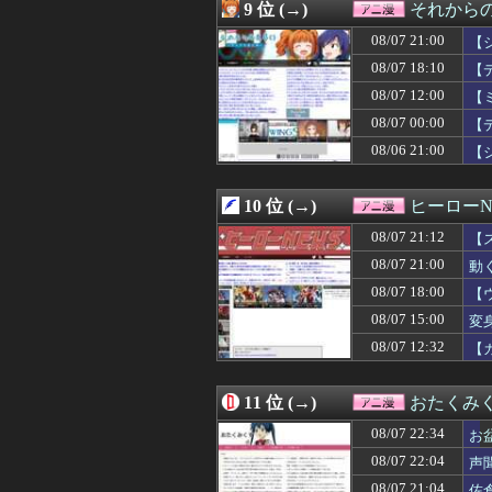
08/07 17:05
アニメ「ヤニねこ
9 位 (→)
それからの
08/07 17:00
【ラブライブ！】鬼
08/07 21:00
08/07 16:53
【驚愕】最近の
【
08/07 16:22
【謎】カードゲ
08/07 18:10
【
08/07 16:05
【エロ漫画】「
08/07 12:00
【
08/07 16:02
※「スパロボは
08/07 16:00
鈴代紗弓さん、
08/07 00:00
【
08/07 16:00
『暗黒騎士ガイ
08/06 21:00
【
08/07 16:00
【ラブライブ！】
08/07 15:48
【朗報】タイム
08/07 15:30
【画像】アニメ「
10 位 (→)
ヒーローN
08/07 15:05
【機動戦士ガンダ
08/07 21:12
【
08/07 15:04
両津の2代目声優
08/07 15:03
同人「10円」セ
08/07 21:00
動
08/07 15:00
変身シーンだけ
08/07 18:00
【
08/07 14:18
【悲報】最近のキッ
08/07 14:05
08/07 15:00
【画像】このAI
変
08/07 14:02
スパロボの顔グ
08/07 12:32
【
08/07 14:00
おじさんワイ、『
08/07 13:56
【サーペントカ
08/07 13:51
ヤニねこ 第6話
11 位 (→)
おたくみ
08/07 13:43
エロゲやりたいん
08/07 22:34
お
08/07 13:30
【画像】「まん
08/07 12:52
【ROBOT魂】
08/07 22:04
声
08/07 12:39
【名探偵プリキ
08/07 21:04
佐