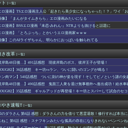
ット
[一覧]
ちゃん・のあ先輩・もちづきさん「結婚してください！」←どうする？
よく見たら終わり方が面白すぎる
エロ漫画】TSエロ漫画主人公「起きたら美少女になっちゃった！？」ワイ「
RIHAPI! おきがえちゅう ピアプロキャラクターズ 2」...
画像】「まんがタイムきらら」エロ漫画みたいになる
100万円やるからパンダに代わる観光資源考えてくれ」
バッグ、若者の間で流行っているらしいｗｗｗｗ
エロ漫画】BSSエロ漫画『未恋-みれん-』NTRよりも抜けると話題に
送のフリーレン』凄い事に気付いたｗｗｗｗ「フリーレン」って絶対...
エロ漫画】「とろぷっち」とかいうエロ漫画家ｗｗｗ
レーン編リアルタイム勢「つまんねえ」「ゴミ」「早く終われ」「ナ...
画像】このAIライザちゃん、明らかにおっぱいを触られてる
成派なんだけど反対派の理論が理解できない
スシリーズさん、こいつがガチでガンダムになれなかった理由ｗｗｗｗ
ゲーマーと結婚したグラドル、息子の「自閉スペクトラム症」診断に...
無き改革
[一覧]
がタイムきらら」エロ漫画みたいになる
Sエロ漫画『未恋-みれん-』NTRよりも抜けると話題に
彼岸島48日後…】491話感想 現彼岸島のボス、彼岸王子が登場！
プグッズ43億キャンセルおばさん、ご尊顔が公開されるｗｗｗｗ
TOUGH2】36話感想 キー坊vsラン、ついに闘いのゴングが鳴る！
第6話 感想：ダラさんの力を借りて悪霊退散！修行すれば本当に悪...
メこれもう敗戦に向かっていく感じか?
キン肉マン】540話感想 ついに刻の神が姿を現す！そしてピノという謎の女
ーナル】ハロの日イベントガナイノオカシクナイ？
彼岸島48日後…】490話感想 鬼面三人衆を退け無事都外へ進出成功！給水車
】【画像】映画蓮ノ空BDの収納ケースイラスト
TOUGH2】35話感想 ギャルアッドが再登場！キー坊とスパーして試合のセ
ンナさん、公式に次世代のエースとして認められる
人気ポケモン、卑猥なフィギュアになってしまった模様
強い 主人公の実姉←クソ強い 主人公の実兄←こいつ
やき速報‼︎
[一覧]
情報】「フレームアーティスト 雪ミク」「創彩少女庭園 早乙女 ...
専用グッズ、今度はホースリールが登場 少佐なのに水撒けないんだ…
和のダラさん 第6話 感想：ダラさんの力を借りて悪霊退散！修行すれば本当
代のとんでもない小学館漫画が発見されるｗｗｗｗｗ
ニねこ 第6話 感想：スナフキンみたいな孤高の存在になりきれないペンペン
小学 生、西宮のおばさんに激怒wwwww
IAR GAME -ライアーゲーム- 第17話 感想：秋山さんの逆転の策がバレちゃった