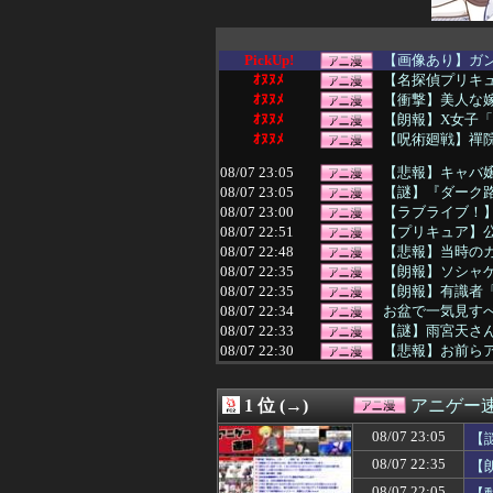
PickUp!
【画像あり】ガ
ｵﾇﾇﾒ
【名探偵プリキュ
ｵﾇﾇﾒ
【衝撃】美人な嫁
ｵﾇﾇﾒ
【朗報】X女子「
ｵﾇﾇﾒ
【呪術廻戦】禪院
08/07 23:05
【悲報】キャバ
08/07 23:05
【謎】『ダーク路
08/07 23:00
【ラブライブ！】iPh
08/07 22:51
【プリキュア】公
08/07 22:48
【悲報】当時のガ
08/07 22:35
【朗報】ソシャ
08/07 22:35
【朗報】有識者
08/07 22:34
お盆で一気見す
08/07 22:33
【謎】雨宮天さ
08/07 22:30
【悲報】お前ら
08/07 22:29
”かのかり”とか
08/07 22:28
【画像】エッチな
1 位 (→)
アニゲー
08/07 22:22
【驚愕】名作『リ
08/07 22:05
「ドラゴンボール
08/07 23:05
【
08/07 22:05
【悲報】アニメア
08/07 22:35
【
08/07 22:05
【エロ漫画】T
08/07 22:05
【動画】ショート
08/07 22:05