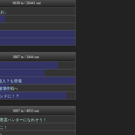
6638 in / 26441 out
ああ言えばForYou
漫画まとめ速報
おお」
fig速
アニゲー速報
わんこーる速報！
デジタルニューススレッド
漫画まとめ速報
異世界転生まとめ速報
アニはつ -アニメ発信場-
アニゲー速報
3807 in / 3444 out
アニチャット
アニチャット
わんこーる速報！
アニメつぶやき速報‼︎
超人？も登場
おたくみくす 声優まとめ
GUNDAM.LOG｜ガン...
破壊作戦へ
コンテンツ・声優 | ラブ...
コンドに！？
ぐら速 -声優まとめ速報-
ジャンプ速報
ああ言えばForYou
3697 in / 4933 out
fig速
ガンダムブログ（情報戦仕様...
に悪霊ハンターになれそう！
ぴこ速(〃'∇'〃)？
ねこ！
アニゲー速報
！