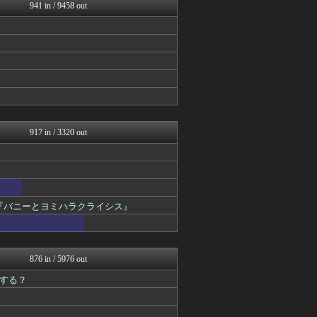
ガンダムブログ（情報戦仕様...
941 in / 9458 out
ガンプラ ログ
アニチャット
デジタルニューススレッド
あぁ^～こころがぴょんぴょ...
異世界転生まとめ速報
ガンダムブログ（情報戦仕様...
最強ジャンプ放送局
ぐら速 -声優まとめ速報-
ジャンプ速報
917 in / 3320 out
『バニーとヨミハラクライシス』
876 in / 5976 out
する？