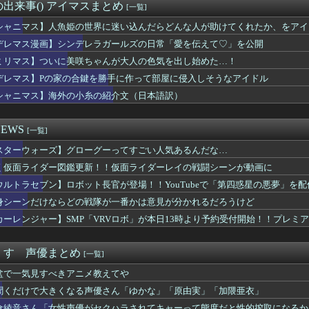
」第6話、アルねこ、わざわざ江の島まで行ってゲロを吐くｗｗｗｗ...
出来事() アイマスまとめ
[一覧]
塚夏美、お誕生日【Liella!】
美女が凄すぎるｗｗｗｗ「結婚すべき女の特徴」がこちら…
シャニマス】人魚姫の世界に迷い込んだらどんな人が助けてくれたか、をアイ
ーマーってなんであんな臭いの？
デレマス漫画】シンデレラガールズの日常「愛を伝えて♡」を公開
とろぷっち」とかいうエロ漫画家ｗｗｗ
ミリマス】ついに美咲ちゃんが大人の色気を出し始めた…！
ウィンキー時代のほうが良かった」←具体的には？
太くて長い棒状のものをナデナデしてしまう・・・
デレマス】Pの家の合鍵を勝手に作って部屋に侵入しそうなアイドル
ア』って今思えば微妙なカードだよな
シャニマス】海外の小糸の紹介文（日本語訳）
最近は越境nmmnがアツい🐟
リープ系のアニメで1番面白い作品ｗｗｗｗ
メイドインアビス」エチエチなデバステ役に諸星すみれさんｗｗｗｗ...
EWS
[一覧]
ム】アムロ「俺は前から、シャアのパートナーには包容力のある女性...
スターウォーズ】グローグーってすごい人気あるんだな…
が木村昴(葛飾区に住んでたこともある)になると思う人
ール「第3弾」
く仮面ライダー図鑑更新！！仮面ライダーレイの戦闘シーンが動画に
ならどの戦隊が一番かは意見が分かれるだろうけど
ウルトラセブン】ロボット長官が登場！！YouTubeで「第四惑星の悪夢」を
ズ「Youtubeの10分動画を倍速で見るぞ！効率効率ゥー！...
ライザちゃん、明らかにおっぱいを触られてる
身シーンだけならどの戦隊が一番かは意見が分かれるだろうけど
ラスレ 誰？ってなるのもたまにあるよな
カーレンジャー】SMP「VRVロボ」が本日13時より予約受付開始！！プレミ
HUNTER×HUNTER』のキメラアント編で号泣
スタム】量産機にこそ武装は沢山つけてほしいよね
 感想：スナフキンみたいな孤高の存在になりきれないペンペンねこ...
くす 声優まとめ
[一覧]
だがノートpcってどれくらいの買えばいい?
盆で一気見すべきアニメ教えてや
がタイムきらら」ヱロ漫画みたいになるｗｗｗｗｗ
湿地帯戦用ザク16時から予約開始！お前らはこれも買うの？
聞くだけで大きくなる声優さん「ゆかな」「原由実」「加隈亜衣」
ュア】清純美少女るるかちゃん輝いてる…
倉綾音さん「女性声優がセクハラされてキャーって態度だと性的搾取になるか