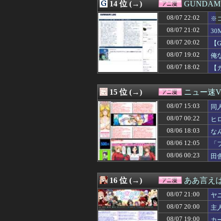
08/07 09:59
14 位 (→)
【画像】ネオジオ
GUNDA
08/07 09:35
【画像】AI「写
08/07 22:02
※
08/07 09:05
【画像】ワイ「
08/07 09:00
08/07 21:02
【衝撃】美人な嫁
3
08/07 09:00
【画像】韓国人「
08/07 20:02
【
08/07 08:37
【画像】ソシャゲ
08/07 19:02
俺
08/07 08:18
【ガンダム】ザ
08/07 07:02
【画像】「HUN
08/07 18:02
【
08/07 07:00
【朗報】佐倉綾
08/07 06:00
覇権漫画ワンピー
15 位 (→)
ニュー速VI
08/07 15:03
同
08/07 00:22
ヒ
08/06 18:03
な
08/06 12:05
「
08/06 00:23
田
16 位 (→)
ああ言えばF
08/07 21:00
ヤ
08/07 20:00
主
08/07 19:00
カ