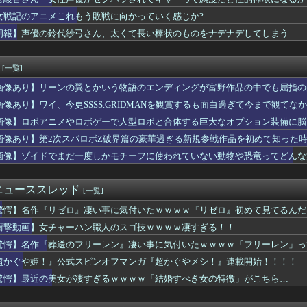
】SMP「VRVロボ」が本日13時より予約受付開始！！プレミア...
ニメに出てくるグフってちょっと強すぎじゃない？
女戦記のアニメこれもう敗戦に向かっていく感じか?
作を予習しなくても大丈夫」←これ
朗報】声優の鈴代紗弓さん、太くて長い棒状のものをナデナデしてしまう
ケベフィギュア玄関に飾ろうと思うんやが…
ガーン】THE合体「ランドバイソンオプションセット」完成品トイ...
ろいど「ガッツ 狂戦士の甲冑Ver. BLOOD EDIT...
[一覧]
ャル「あっそれプリキュアのｴﾛ同人誌じゃんww♡」
画像あり】リーンの翼とかいう物語のエンディングが富野作品の中でも屈指の
柏崎星奈ちゃん、めっちゃくちゃエロい
愛いよな
画像あり】ワイ、今更SSSS.GRIDMANを観賞するも面白過ぎて今まで観てな
逆に「男からも嫌われるヒロイン」って誰がいるんだｗｗｗ
画像】ロボアニメやロボゲーで人型ロボと合体する巨大なオプション装備に脳
デンカムイを勢いで読んでても「何こいつ…」ってなるシーンｗｗｗｗ
ストIV 導かれし者たち」にありそうなこと
画像あり】第2次スパロボZ破界篇の豪華過ぎる新規参戦作品を初めて知った
ロ漫画『未恋-みれん-』NTRよりも抜けると話題にｗｗｗｗｗ
画像】ゾイドでまだ一度しかモチーフに使われていない動物や恐竜ってどんな
声優、個性が無い
実際にプレイしたらわかるけど、ライザは友達って感じで性的な目で...
バンドリで早くも大人気ｗｗｗｗ
ニューススレッド
[一覧]
ッツ】このOPカッコよくない？本編の展開ちゃんと反映してて完成...
驚愕】名作『リゼロ』凄い事に気付いたｗｗｗｗ『リゼロ』初めて見てるんだ
いに美咲ちゃんが大人の色気を出し始めた…！
いいよね？もしかして主人公は…
ロコスモライズ～集え！光の勇者たち～」8月14日(金)配信決定...
衝撃動画】女チャーハン職人のスゴ技ｗｗｗｗ凄すぎる！！
者がヤバすぎるｗｗｗｗ退職まで2週間を切った後輩くん、やりたい...
驚愕】名作『葬送のフリーレン』凄い事に気付いたｗｗｗｗ「フリーレン」っ
てるんだけど別に主人公うざくなくね？
女のエルフは…
超かぐや姫！』公式スピンオフマンガ『超かぐやメシ！』連載開始！！！！
ねこは黒人をネコ娘にして黒人差別を描いた社会派アニメだ」
よりかわいくてヱロいゲームキャラいるの？ｗｗｗｗｗ
驚愕】最近の美女が凄すぎるｗｗｗｗ「結婚すべき女の特徴」がこちら…
ル】カカロット、唐突に独身煽りを初めてしまう…
アニメタイトルの凄い法則」に気付いたｗｗｗｗこの法則は…凄すぎ...