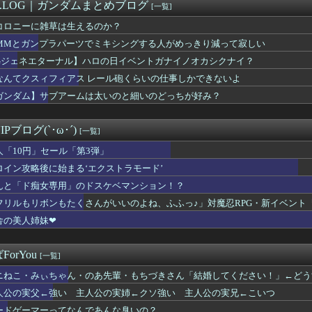
ン総裁「この暖かさをもった地球が人間さえ破壊するんだ（汗だく）...
M.LOG｜ガンダムまとめブログ
[一覧]
真の背景削除？ガンプラの箱追加しといてあげよ🤗」
コロニーに雑草は生えるのか？
ミルク出たね」美少女「出たね、じゃねえ」
の末路がヤバすぎるｗｗｗｗ 10年前ヨッメ性行為中「あんっ！あ...
0MMとガンプラパーツでミキシングする人がめっきり減って寂しい
え待って、何で日本の避難所って10年前と同レベルなの(ドン引き...
Gジェネエターナル】ハロの日イベントガナイノオカシクナイ？
のロキシーがエッチすぎるwwwwwwwwwww
なんてクスィフィアス レール砲くらいの仕事しかできないよ
クって一言でいっても色々バリエーションがあるよね
TER×HUNTER」のベンジャミン王子、強化系最強説ｗｗｗｗ
ガンダム】サブアームは太いのと細いのどっちが好み？
音さん、やはりデカかった・・・
スの主人公モンキー・D・ルフィさん、変わり果てた姿で発見される...
Pブログ(`･ω･´)
[一覧]
人「10円」セール「第3弾」
ロイン攻略後に始まる‘エクストラモード’
んと「ド痴女専用」のドスケベマンション！？
フリルもリボンもたくさんがいいのよね、ふふっ♪」対魔忍RPG・新イベント
舎の美人姉妹❤
orYou
[一覧]
ニねこ・みぃちゃん・のあ先輩・もちづきさん「結婚してください！」←どう
人公の実父←強い 主人公の実姉←クソ強い 主人公の実兄←こいつ
ードゲーマーってなんであんな臭いの？