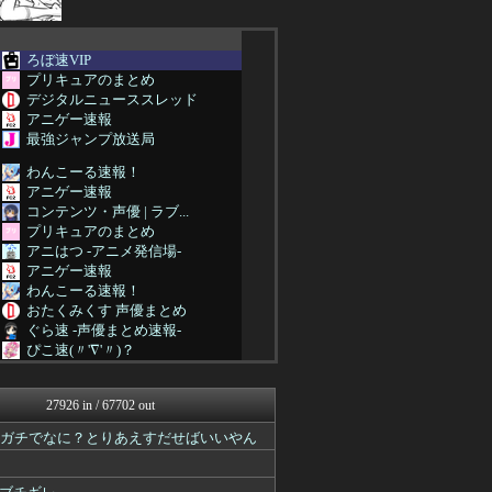
ろぼ速VIP
プリキュアのまとめ
デジタルニューススレッド
アニゲー速報
最強ジャンプ放送局
わんこーる速報！
アニゲー速報
コンテンツ・声優 | ラブ...
プリキュアのまとめ
アニはつ -アニメ発信場-
アニゲー速報
わんこーる速報！
おたくみくす 声優まとめ
ぐら速 -声優まとめ速報-
ぴこ速(〃'∇'〃)？
漫画まとめ速報
異世界転生まとめ速報
27926 in / 67702 out
デジタルニューススレッド
最強ジャンプ放送局
てガチでなに？とりあえすだせばいいやん
わんこーる速報！
アニチャット
アニゲー速報