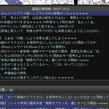
最新記事情報 - 08/07 23:21
ンダムジークアクス版ハンブラビのMA形態がこちらｗｗｗｗｗ
ア】「売上1.57億円」は玩具の総売上ではない 東映とバンダイ...
の末路がヤバすぎるｗｗｗｗ 10年前ヨッメ性行為中「あんっ！あ...
ガチでこういう彼氏欲しくて息できん」 2000万バズ
直哉と真人って、性格も作中での行いも末路も似たような二人なのに...
嬢、とある「行動」により太客を逃してしまうｗｗｗｗ
線のドラクエ12』を発売中止にしないといけなかった理由ってガチ...
oneシャワー VS iPhoneリセット VS 携帯の...
式がイベント参加者へ撮影マナーを改めて案内 悪質な行為には「法...
ンダムSEEDがアンチに叩かれていた理由を今一度考えようｗｗｗ
ゲ本気の最終兵器『無限大アナンタ』遂にサービス開始へwwww
「人生がつまらなくなっている人へ。『これ』やってください」
べきアニメ教えてや
ん、声優雑誌で搾乳
アニメにわかが過ぎてこのアニメ知らないｗｗｗｗｗ
いう誰が見てるのか謎の漫画ｗｗｗｗｗ
ソシャゲキャラ、水着姿を主人公に褒められ照れるwwwwww
速報
ゼロ』凄い事に気付いたｗｗｗｗ『リゼロ』初めて見てるんだけど別...
[一覧]
」の孫悟飯という、格落ちと最上位返り咲きを繰り返すお兄ちゃん・...
謎】『ダーク路線のドラクエ12』を発売中止にしないといけなかった理由っ
イコン「AI！俺のツイートで一番キモいの教えてくれ！」AI「…...
朗報】ソシャゲ本気の最終兵器『無限大アナンタ』遂にサービス開始へwwww
Sエロ漫画主人公「起きたら美少女になっちゃった！？」ワイ「おお」
スリーパーで有名な人、視聴者から「寝た方がいい」と言われブチギ...