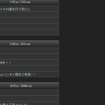
最強ジャンプ放送局
1705 in / 2785 out
コンテンツ・声優 | ラブ...
ドルの誕生日で見たら
デジタルニューススレッド
異世界転生まとめ速報
アニチャット
GUNDAM.LOG｜ガン...
ぐら速 -声優まとめ速報-
ああ言えばForYou
コンテンツ・声優 | ラブ...
アニはつ -アニメ発信場-
ぴこ速(〃'∇'〃)？
1548 in / 5654 out
最強ジャンプ放送局
おたくみくす 声優まとめ
ニュー速VIPブログ(`･...
ヒーローNEWS
配信中！！
アニはつ -アニメ発信場-
アニチャット
GUNDAM.LOG｜ガン...
アムバンダイ限定で登場！！
ああ言えばForYou
ガンダムブログ（情報戦仕様...
アニメつぶやき速報‼︎
1078 in / 10986 out
異世界転生まとめ速報
ぴこ速(〃'∇'〃)？
ガンプラ ログ
プリキュアのまとめ
ら敢えて堂々とした」