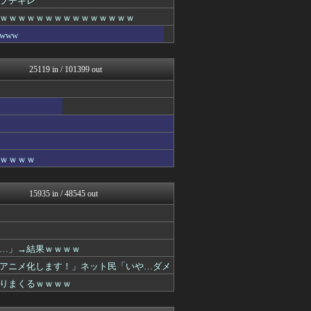
ブチギレ
おたくみくす 声優まとめ
ｗｗｗｗｗｗｗｗｗｗｗｗｗｗｗ
GUNDAM.LOG｜ガン...
www
コンテンツ・声優 | ラブ...
ジャンプ速報
ガンダムブログ（情報戦仕様...
25119 in / 101399 out
漫画まとめ速報
アニはつ -アニメ発信場-
ポンポコにゅーす - 三日...
わんこーる速報！
アニゲー速報
プリキュアのまとめ
漫画まとめ速報
ｗｗｗｗ
わんこーる速報！
ヒーローNEWS
がるおんちゃんねる
15935 in / 48545 out
デジタルニューススレッド
わんこーる速報！
ぴこ速(〃'∇'〃)？
アニゲー速報
おたくみくす 声優まとめ
「…」→結果ｗｗｗｗ
fig速
アニメ化します！」ネット民「いや…ダメ
GUNDAM.LOG｜ガン...
りまくるｗｗｗｗ
それからの出来事() アイ...
コンテンツ・声優 | ラブ...
ヒーローNEWS