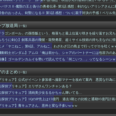
鈴代紗弓さん、太くて長い棒状のものをナデナデしてしまう
劍客兵器の飛號・龍勢勇星、超ミサイル技術の持ち主なのに惜しい男...
レバテスⅡ-魔獣の王と偽りの勇者伝承- 第5話 感想：剣のないアリシアさん
】KONAMI「最愛チアモ」プライズフィギュア【彩色原型公開】
田舎のおっさん、剣聖になるⅡ 第5話 感想：ついに親子対決の予感！ベリル
リア・ホークさん、ガンダムになる
フィアス レール砲くらいの仕事しかできないよ
ってなんであんな臭いの？
ンプ放送局
[一覧]
【画像】愛「QU4RTZのクォーツ時計！ｗ」【虹ヶ咲】
ァさん「ハッピーエンドです、映像も凄いです」←こいつがあんまり...
ドラゴンボール」の孫悟飯という、格落ちと最上位返り咲きを繰り返すお兄ち
バーロード」って凄くね？
るろうに剣心】劍客兵器の飛號・龍勢勇星、超ミサイル技術の持ち主なのに惜
ブレム新作、エッチキャラ登場で始まる
ニメ「ヤニねこ」第6話、アルねこ、わざわざ江の島まで行ってゲロを吐くｗ
】シンデレラガールズの日常「愛を伝えて♡」を公開
ラ再販の列を無視して開店ダッシュした客の末路…
機動戦士ガンダム】アムロ「俺は前から、シャアのパートナーには包容力のあ
ーム「デスティニーガンダム」8月下旬受注開始
画像】ゴールデンカムイを勢いで読んでても「何こいつ…」ってなるシーンｗ
ブアームは太いのと細いのどっちが好み？
】ロボット長官が登場！！YouTubeで「第四惑星の悪夢」を配...
】【画像】ニジガク京まふドスケベ人魚の描き下ろし【虹ヶ咲】
アのまとめ
[一覧]
「助けて！通勤時間減らしたいのに都心の近くが最低10万払わない...
ャア専用ゲルググ←こいつの略し方ｗｗｗｗｗｗｗｗｗ
プリキュア】公式がイベント参加者へ撮影マナーを改めて案内 悪質な行為に
』公式スピンオフマンガ『超かぐやメシ！』連載開始！！！！
名探偵プリキュア】エリザさんワンチャンある？
ロに福田組が出ます！」→爆死 ちいかわの監督「原作に忠実に」→...
名探偵プリキュア】清純美少女るるかちゃん輝いてる…
スト】DCTer「星の空 アイラ」美少女フィギュア【予約開始】
』読んでるんやけど、二重の極みの理屈が理解出来ない
名探偵プリキュア】1QのIP売上は15億円 過去3期との比較と通期95億円計画
の凪さん、とんでもないボディを披露してしまう
プリキュア】青キュアさん、意外と変な子多いw w w
・・・！💦」スッ
ボールベジータ「誰だこんな使えないゴミを呼んだ奴は」ヤムチャ「...