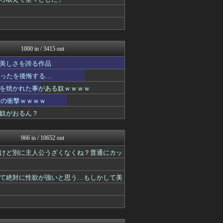
ヒーローNEWS
ガンダムブログ（情報戦仕様...
ヒーローNEWS
異世界転生まとめ速報
fig速
fig速
1000 in / 3415 out
2次元に捉われない
美しさを誇る作品
アニチャット
おたくみくす 声優まとめ
かったを後悔する…
アニはつ -アニメ発信場-
を焼かれた事がある奴ｗｗｗｗ
最強ジャンプ放送局
時の衝撃ｗｗｗｗ
GUNDAM.LOG｜ガン...
ぴこ速(〃'∇'〃)？
奴がおるん？
あぁ^～こころがぴょんぴょ...
ああ言えばForYou
ぐら速 -声優まとめ速報-
966 in / 10652 out
ヒーローNEWS
けど別に主人公うざくなくね？普通にカッ
それからの出来事() アイ...
ヒーローNEWS
デジタルニューススレッド
て絶対に性欲が強いと思う…もしかして美
異世界転生まとめ速報
おたくみくす 声優まとめ
ぴこ速(〃'∇'〃)？
ああ言えばForYou
デジタルニューススレッド