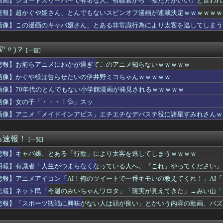
動画】ショートスリーパーで有名な人、視聴者から「寝た方がいい」と言われ
きくなる声優さん「ゆかな」「原由実」「加隈亜衣」
速報】超かぐや姫さん、とんでもないスピンオフ漫画が連載決定ｗｗｗｗｗｗ
草は生えるのか？
【画像】JKこなさくに馬鹿にされたい😭
画像】この漫画のキャバ嬢さん、とある非常識行為により太客を逃してしまう
6をとんでもないクオリティでアニメ化してしまったAI動画がこち...
の老人が地球に来れたこと喜んでてアレ？連邦もやってることヤバく...
∇'〃)？
[一覧]
ニメ化ブーム、はじまるｗｗｗｗｗｗ
大難関「ロンダルキアの洞窟」「ウィーグラフ一騎打ち」「真ムドー...
悲報】お前らアニメにわかが過ぎてこのアニメ知らないｗｗｗｗｗ
話感想 人生って厳しいわ。価値ある仕事は死の近く、天秤は釣り合...
画像】かぐや様は告らせたいの伊井野ミコちゃんｗｗｗｗｗ
「今週のみいちゃんワロタ」「現実が見えてきた」→みい山「アニメ...
姫さん、とんでもないスピンオフ漫画が連載決定ｗｗｗｗｗｗｗｗｗ...
画像】70年代のとんでもない小学館漫画が発見されるｗｗｗｗｗ
ュア】エリザさんワンチャンある？
画像】女の子「・・・！💦」スッ
とんでもないフィギュアを出してしまう
画像】アニメ「メイドインアビス」エチエチなデバステ役に諸星すみれさんｗ
ツ観戦に興味がない人は頭が良い」とかいう内容の動画、バズりまく...
ズ】グローグーってすごい人気あるんだな…
ら2026年9月号が発売、「好都合セミフレンド」は次回で最終回...
る速報！
[一覧]
チャーハン職人のスゴ技ｗｗｗｗ凄すぎる！！
ロキソニンを持ってる男は浮気確定です」
悲報】キャバ嬢、とある「行動」により太客を逃してしまうｗｗｗｗ
様は告らせたいの伊井野ミコちゃんｗｗｗｗｗ
朗報】有識者「人生がつまらなくなっている人へ。『これ』やってください」
画のキャバ嬢さん、とある非常識行為により太客を逃してしまうwww
性声優がセクハラされてキャーって態度だと性的搾取になるから敢え...
悲報】アニメアイコン「AI！俺のツイートで一番キモいの教えてくれ！」AI
ム】MODEROID「ジプシー・デンジャー」プラモデル【10...
悲報】ネット民「今週のみいちゃんワロタ」「現実が見えてきた」→みい山「
ラパーツでミキシングする人がめっきり減って寂しい
ろ」
悲報】「スポーツ観戦に興味がない人は頭が良い」とかいう内容の動画、バズ
魚姫の世界に迷い込んだらどんな人が助けてくれたか、をアイドルの...
【画像】波打ち際の来栖りんちゃん💚💚💚【声優】
ー図鑑更新！！仮面ライダーレイの戦闘シーンが動画に