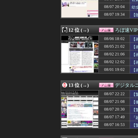
08/07 12:32
【カーレンジャー
08/07 20:04
08/07 12:15
【ガンダム】ア
幼
08/07 12:12
「MCUの過去
08/07 19:34
【
08/07 12:11
【画像】このス
08/07 12:09
【伝説の勇者ダ・
08/07 12:09
【ベルセルク】ねんど
12 位 (→)
ろぼ速VIP
08/07 12:05
オタクに優しいギ
08/06 18:02
【
08/07 12:05
【画像】令和の
08/07 12:04
東山奈央って可
08/05 21:02
【
08/07 12:03
【朗報】じゃあ
08/02 21:06
【
08/07 12:02
【画像】ゴール
08/02 12:02
08/07 12:02
※「ガンダムクエ
【
08/07 12:00
【画像】BSSヱ
08/01 19:02
【
08/07 12:00
【悲報】最近の
08/07 12:00
【画像】オタク「
08/07 12:00
花宮初奈さん、
13 位 (→)
デジタル
08/07 12:00
【仮面ライダーゼ
08/07 22:22
【
08/07 12:00
【ミリマス】つ
コ
08/07 11:24
「ウルトラマンゼ
08/07 21:08
【
08/07 11:12
【衝撃】最近の若
08/07 20:30
【
08/07 11:05
リゼロ初めて見
少
08/07 17:49
『
08/07 11:04
アメリカ「ヤニ
08/07 10:30
【画像】ライザ
08/07 16:53
【
08/07 10:30
【ドラゴンボー
08/07 10:23
【衝撃】「売れる