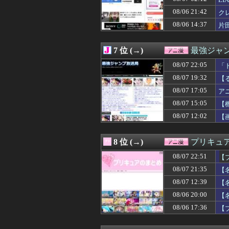
08/07 19:34
【朗報】声優の
08/07 19:32
【るろうに剣心】
08/06 21:42
ク
08/07 19:30
【ボンバーガール
08/06 14:37
片
08/07 19:29
【画像】ルナマ
08/07 19:02
俺なんてクスィ
08/07 19:00
カードゲーマー
7 位 (→)
最強ジャ
08/07 19:00
【ラブライブ！】
08/07 18:48
08/07 22:05
【悲報】シンエヴ
「
08/07 18:47
【朗報】「オー
08/07 19:32
【
08/07 18:29
ファイアーエム
08/07 17:05
ア
08/07 18:10
【デレマス漫画
08/07 18:08
【画像】ガンプ
08/07 15:05
【
08/07 18:05
【食玩】Gフレ
08/07 12:02
【
08/07 18:02
【ガンダム】サ
08/07 18:00
【ウルトラセブン
08/07 18:00
【ラブライブ！
8 位 (→)
プリキュ
08/07 18:00
【画像】東京都民
08/07 22:51
08/07 17:59
【ガンダム】シ
【
08/07 17:49
『超かぐや姫！
08/07 21:35
【
08/07 17:43
福田雄一「新ケロ
08/07 12:39
【
08/07 17:30
【ミシュネ氏イラ
08/07 17:30
『るろうに剣心
08/06 20:00
【
08/07 17:29
『瑠璃の宝石』
08/06 17:36
【
08/07 17:20
【画像】女の子「
08/07 17:18
【悲報】ドラゴン