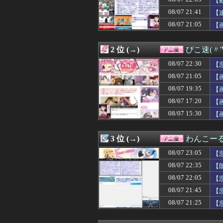
【
08/07 22:04
声聞くだけで大
08/07 21:41
【
08/07 22:02
※コロニーに雑
08/07 21:05
08/07 22:00
【ラブライブ！】
【
08/07 22:00
【衝撃】ドラクエ
08/07 21:59
【ガンダム】難民
2 位 (→)
ぴこ速(〃'
08/07 21:59
【画像】露悪ア
08/07 21:48
【衝撃】RPG四
08/07 22:30
【
08/07 21:45
「攻殻機動隊」5
08/07 21:05
【
08/07 21:45
【悲報】ネット民
08/07 21:41
【速報】超かぐや
08/07 19:35
【
08/07 21:35
【名探偵プリキ
08/07 17:20
【
08/07 21:29
FGOさん、また
08/07 15:30
【
08/07 21:25
【悲報】「スポー
08/07 21:12
【スターウォー
08/07 21:11
まんがタイムきら
3 位 (→)
わんこー
08/07 21:08
【衝撃動画】女
08/07 21:05
【悲報】識者「
08/07 23:05
【
08/07 21:05
【画像】かぐや
08/07 22:35
【
08/07 21:05
【画像】この漫
08/07 21:04
08/07 22:05
佐倉綾音さん「女
【
08/07 21:04
【パシフィック・リ
08/07 21:45
【
08/07 21:02
30MMとガンプ
だ
08/07 21:25
【
08/07 21:00
【シャニマス】人
08/07 21:00
【ラブライブ！】
08/07 21:00
動く仮面ライダ