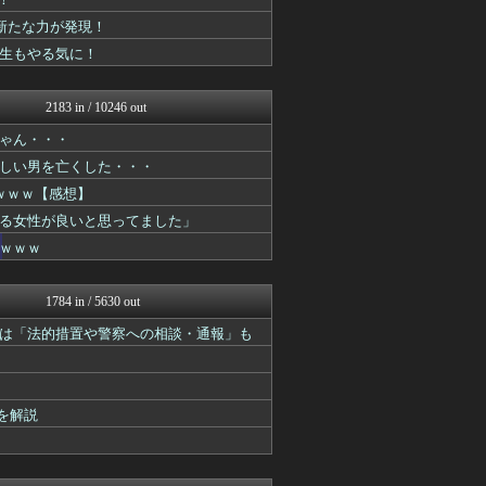
おたくみくす 声優まとめ
最強ジャンプ放送局
に新たな力が発現！
fig速
先生もやる気に！
漫画まとめ速報
GUNDAM.LOG｜ガン...
ああ言えばForYou
2183 in / 10246 out
コンテンツ・声優 | ラブ...
アニはつ -アニメ発信場-
ゃん・・・
異世界転生まとめ速報
しい男を亡くした・・・
漫画まとめ速報
ｗｗｗ【感想】
それからの出来事() アイ...
ガンプラ ログ
る女性が良いと思ってました」
fig速
ｗｗｗ
GUNDAM.LOG｜ガン...
ヒーローNEWS
コンテンツ・声優 | ラブ...
1784 in / 5630 out
あぁ^～こころがぴょんぴょ...
ガンダムブログ（情報戦仕様...
は「法的措置や警察への相談・通報」も
デジタルニューススレッド
ジャンプ速報
fig速
ああ言えばForYou
を解説
漫画まとめ速報
ぴこ速(〃'∇'〃)？
アニはつ -アニメ発信場-