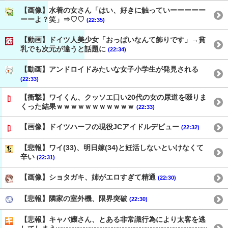
【画像】水着の女さん「はい、好きに触っていーーーーー
ーーよ？笑」⇒♡♡
(22:35)
【動画】ドイツ人美少女「おっぱいなんて飾りです」→貧
乳でも次元が違うと話題に
(22:34)
【動画】アンドロイドみたいな女子小学生が発見される
(22:33)
【衝撃】ワイくん、クッソエ口い20代の女の尿道を啜りま
くった結果ｗｗｗｗｗｗｗｗｗｗｗ
(22:33)
【画像】ドイツハーフの現役JCアイドルデビュー
(22:32)
【悲報】ワイ(33)、明日嫁(34)と妊活しないといけなくて
辛い
(22:31)
【画像】ショタガキ、姉がエロすぎて精通
(22:30)
【悲報】隣家の室外機、限界突破
(22:30)
【悲報】キャバ嬢さん、とある非常識行為により太客を逃