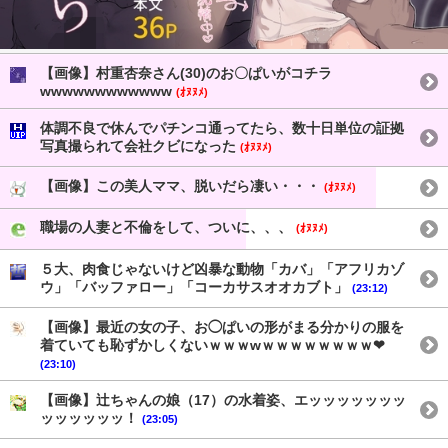
【画像】村重杏奈さん(30)のお〇ぱいがコチラ
wwwwwwwwwwww
(ｵﾇﾇﾒ)
体調不良で休んでパチンコ通ってたら、数十日単位の証拠
写真撮られて会社クビになった
(ｵﾇﾇﾒ)
【画像】この美人ママ、脱いだら凄い・・・
(ｵﾇﾇﾒ)
職場の人妻と不倫をして、ついに、、、
(ｵﾇﾇﾒ)
５大、肉食じゃないけど凶暴な動物「カバ」「アフリカゾ
ウ」「バッファロー」「コーカサスオオカブト」
(23:12)
【画像】最近の女の子、お◯ぱいの形がまる分かりの服を
着ていても恥ずかしくないｗｗｗwｗｗｗｗｗｗｗｗ❤
(23:10)
【画像】辻ちゃんの娘（17）の水着姿、エッッッッッッッ
ッッッッッッ！
(23:05)