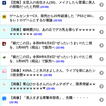
【悲報】女芸人の吉住さん(36)、メイクしたら普通に美人
の部類だったと判明
(23:05)
ゲームセンターCX、発売から20年経過した「PS3とWii」
をレトロゲームとするか激論
(22:52)
【画像】篠崎愛(31)、あの丘でデカ乳を垂らすｗｗｗｗｗ
ｗｗｗｗｗｗｗ
(22:50)
『銀だこの日』令和8年8月8日“ぜったいうまい!!たこ焼
を、1舟88円（税込）で販売へ
(22:50)
『銀だこの日』令和8年8月8日“ぜったいうまい!!たこ焼
を、1舟88円（税込）で販売へ
(22:45)
【画像】KIINA.こと氷川きよしさん、ライブを前にあたシ
コ欲全開ｗｗｗｗｗｗ
(22:40)
【画像】青山ひかるさんのムチムチボディ、限界突破ｗｗ
ｗｗｗｗｗｗｗｗｗｗ❤
(22:40)
【画像】「美人すぎる県警本部長」、失職・・・・・
(22:35)