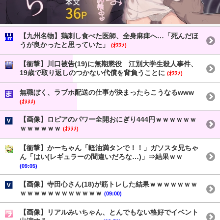
【九州名物】鶏刺し食べた医師、全身麻痺へ…「死んだほ
うが良かったと思っていた」
(ｵﾇﾇﾒ)
【衝撃】川口被告(19)に無期懲役 江別大学生殺人事件、
19歳で取り返しのつかない代償を背負うことに
(ｵﾇﾇﾒ)
無職ぼく、ラブホ配送の仕事が決まったらこうなるwww
(ｵﾇﾇﾒ)
【画像】ロピアのパワー全開おにぎり444円ｗｗｗｗｗｗ
ｗｗｗｗｗｗ
(ｵﾇﾇﾒ)
【衝撃】かーちゃん「軽油満タンで！！」ガソスタ兄ちゃ
ん「はい(レギュラーの間違いだろな…)」⇒結果ｗｗ
(09:05)
【画像】寺田心さん(18)が筋トレした結果ｗｗｗｗｗｗｗ
ｗｗｗｗｗｗｗｗｗｗｗｗ
(09:00)
【画像】リアルみいちゃん、とんでもない格好でイベント