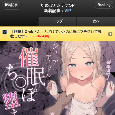
だめぽアンテナSP
Ranking
新着記事
新着記事：
VIP
トップ
次へ
【悲報】Grokさん、ふざけていたのに急にブチ切れて説
教しだす・・・
(PickUP!)