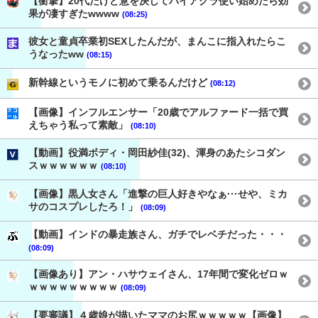
【衝撃】20代だけど意を決してバイアグラ使い始めたら効
果が凄すぎたwwww
(08:25)
彼女と童貞卒業初SEXしたんだが、まんこに指入れたらこ
うなったww
(08:15)
新幹線というモノに初めて乗るんだけど
(08:12)
【画像】インフルエンサー「20歳でアルファード一括で買
えちゃう私って素敵」
(08:10)
【動画】役満ボディ・岡田紗佳(32)、渾身のあたシコダン
スｗｗｗｗｗｗ
(08:10)
【画像】黒人女さん「進撃の巨人好きやなぁ···せや、ミカ
サのコスプレしたろ！」
(08:09)
【動画】インドの暴走族さん、ガチでレベチだった・・・
(08:09)
【画像あり】アン・ハサウェイさん、17年間で変化ゼロｗ
ｗｗｗｗｗｗｗｗｗ
(08:09)
【要審議】４歳娘が描いたママのお尻ｗｗｗｗｗ【画像】