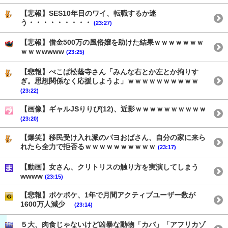
【悲報】SES10年目のワイ、転職するか迷
う・・・・・・・・・
(23:27)
【悲報】借金500万の風俗嬢を助けた結果ｗｗｗｗｗｗｗ
ｗｗｗwwww
(23:25)
【悲報】ぺこぱ松蔭寺さん「みんな右とか左とか拘りす
ぎ。思想関係なく応援しようよ」ｗｗｗｗｗｗｗｗｗｗ
(23:22)
【画像】ギャルJSりりぴ(12)、近影ｗｗｗｗｗｗｗｗｗｗ
(23:20)
【爆笑】移民受け入れ派のパヨおばさん、自分の家に来ら
れたら全力で拒否るｗｗｗｗｗｗｗｗｗｗ
(23:17)
【動画】女さん、クリトリスの触り方を実演してしまう
wwww
(23:15)
【悲報】ポケポケ、1年で月間アクティブユーザー数が
1600万人減少
(23:14)
５大、肉食じゃないけど凶暴な動物「カバ」「アフリカゾ