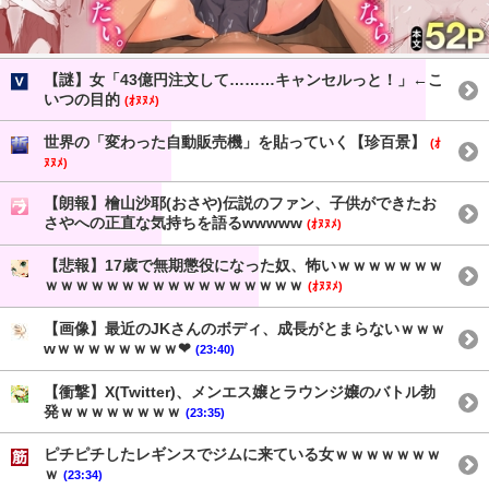
【謎】女「43億円注文して………キャンセルっと！」←こ
いつの目的
(ｵﾇﾇﾒ)
世界の「変わった自動販売機」を貼っていく【珍百景】
(ｵ
ﾇﾇﾒ)
【朗報】檜山沙耶(おさや)伝説のファン、子供ができたお
さやへの正直な気持ちを語るwwwww
(ｵﾇﾇﾒ)
【悲報】17歳で無期懲役になった奴、怖いｗｗｗｗｗｗｗ
ｗｗｗｗｗｗｗｗｗｗｗｗｗｗｗｗｗ
(ｵﾇﾇﾒ)
【画像】最近のJKさんのボディ、成長がとまらないｗｗｗ
wｗｗｗｗｗｗｗｗ❤
(23:40)
【衝撃】X(Twitter)、メンエス嬢とラウンジ嬢のバトル勃
発ｗｗｗｗｗｗｗｗ
(23:35)
ピチピチしたレギンスでジムに来ている女ｗｗｗｗｗｗｗ
ｗ
(23:34)