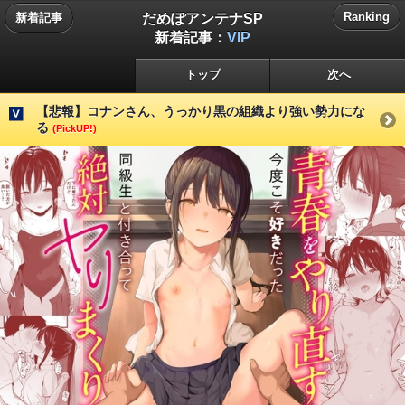
だめぽアンテナSP
Ranking
新着記事
新着記事：
VIP
トップ
次へ
【悲報】コナンさん、うっかり黒の組織より強い勢力にな
る
(PickUP!)