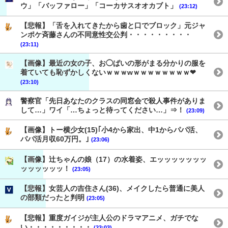
ウ」「バッファロー」「コーカサスオオカブト」
(23:12)
【悲報】「舌を入れてきたから歯と口でブロック」元ジャ
ンポケ斉藤さんの不同意性交公判・・・・・・・・・
(23:11)
【画像】最近の女の子、お◯ぱいの形がまる分かりの服を
着ていても恥ずかしくないｗｗｗwｗｗｗｗｗｗｗｗ❤
(23:10)
警察官「先日あなたのクラスの同窓会で殺人事件がありま
して…」ワイ「…ちょっと待ってください…」⇒！
(23:09)
【画像】トー横少女(15)｢小4から家出、中1からパパ活、
パパ活月収60万円。｣
(23:06)
【画像】辻ちゃんの娘（17）の水着姿、エッッッッッッッ
ッッッッッッ！
(23:05)
【悲報】女芸人の吉住さん(36)、メイクしたら普通に美人
の部類だったと判明
(23:05)
【悲報】重度ガイジが主人公のドラマアニメ、ガチでな
い・・・・・・・・・
(23:03)