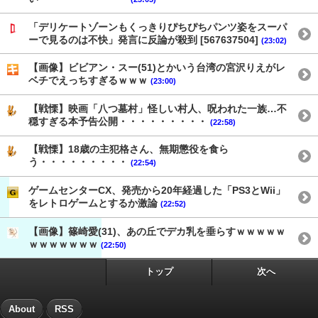
「デリケートゾーンもくっきりぴちぴちパンツ姿をスーパ
ーで見るのは不快」発言に反論が殺到 [567637504]
(23:02)
【画像】ビビアン・スー(51)とかいう台湾の宮沢りえがレ
ベチでえっちすぎるｗｗｗ
(23:00)
【戦慄】映画「八つ墓村」怪しい村人、呪われた一族…不
穏すぎる本予告公開・・・・・・・・・
(22:58)
【戦慄】18歳の主犯格さん、無期懲役を食ら
う・・・・・・・・・
(22:54)
ゲームセンターCX、発売から20年経過した「PS3とWii」
をレトロゲームとするか激論
(22:52)
【画像】篠崎愛(31)、あの丘でデカ乳を垂らすｗｗｗｗｗ
ｗｗｗｗｗｗｗ
(22:50)
トップ
次へ
About
RSS