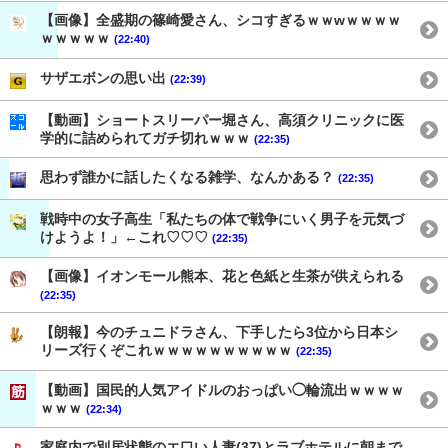
【画像】全盛期の篠崎愛さん、シコすぎるｗｗwｗｗｗｗ
ｗｗｗｗｗ
(22:40)
サザエボンの思い出
(22:39)
【動画】ショートスリーパー堀さん、高須クリニックに医
学的に詰められてガチ切れｗｗｗ
(22:35)
思わず誰かに話したくなる雑学、なんかある？
(22:35)
戦時中の女子高生「私たちの体で戦争にいく男子を元気づ
けようよ！」←これ♡♡♡
(22:35)
【画像】イオンモール熊本、花と色紙と生茶が供えられる
(22:35)
【朗報】今のチュニドラさん、下手したら3位から日本シ
リーズ行くぞこれｗｗｗｗｗｗｗｗｗｗ
(22:35)
【動画】国民的人気アイドルのおっぱい◯輪流出ｗｗｗｗ
ｗｗｗ
(22:34)
家庭内で別居状態のエ口い人妻(37)とラブホテルに朝まで