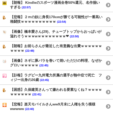
【朗報】 Kindleのスポーツ漫画全巻50%還元、名作揃い
すぎる
(22:57)
【悲報】２ｍの奴に身長170cmが勝てる可能性が一番高い
格闘技ｗｗｗｗｗｗｗｗｗｗ
(22:54)
【画像】橋本愛さん(29)、チューブトップからおっぱいが
溢れそうｗｗｗwｗｗｗｗｗｗｗｗ❤
(22:50)
【朗報】お前らさんが最近した有意義な出費ｗｗｗｗｗｗ
ｗｗｗｗ
(22:48)
【画像】ネギに豚バラを巻いて焼いただけの料理、なぜか
グロいｗｗｗｗｗ
(22:45)
【訃報】ラグビー九州電力所属の選手が熱中症で死亡 フ
ィジー出身の26歳
(22:45)
【困惑】久保建英さんって嫌われる要素なくね？ｗｗｗｗ
ｗｗｗｗｗｗ
(22:41)
【悲報】楽天モバイルさんww9月末に人権を失う模様
wwwww
(22:40)