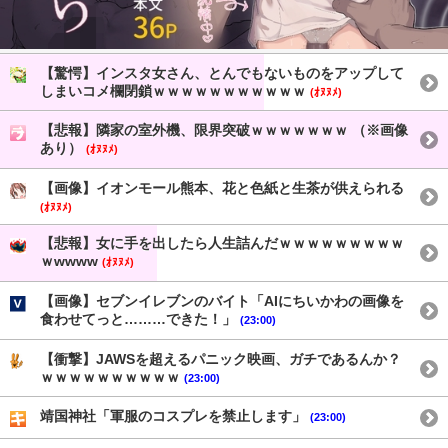
【驚愕】インスタ女さん、とんでもないものをアップして
しまいコメ欄閉鎖ｗｗｗｗｗｗｗｗｗｗｗ
(ｵﾇﾇﾒ)
【悲報】隣家の室外機、限界突破ｗｗｗｗｗｗｗ （※画像
あり）
(ｵﾇﾇﾒ)
【画像】イオンモール熊本、花と色紙と生茶が供えられる
(ｵﾇﾇﾒ)
【悲報】女に手を出したら人生詰んだｗｗｗｗｗｗｗｗｗ
ｗwwww
(ｵﾇﾇﾒ)
【画像】セブンイレブンのバイト「AIにちいかわの画像を
食わせてっと………できた！」
(23:00)
【衝撃】JAWSを超えるパニック映画、ガチであるんか？
ｗｗｗｗｗｗｗｗｗｗ
(23:00)
靖国神社「軍服のコスプレを禁止します」
(23:00)