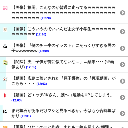
【画像】福岡、こんなのが普通に走ってるｗｗｗｗｗｗｗ
ｗｗｗｗｗｗｗｗｗｗｗｗｗｗｗｗｗｗｗｗｗｗｗｗｗｗ
ｗｗｗｗｗｗｗ
(12:20)
【画像】こういうのでいいんだよ女子小学生ｗｗｗｗｗｗ
ｗｗｗｗｗ❤
(12:10)
【画像】『例のチー牛のイラスト』にそっくりすぎる男の
子wwwwwww
(12:09)
【闇深】夫「子供が俺に似てないな…」→結果････ (※画
像あり)
(12:05)
【動画】広島に落とされた『原子爆弾』の『再現動画』が
こちら・・・
(12:03)
【動画】どエッチJKさん、腰ヘコ運動をUPしてしまう。
(12:03)
まだ墓石があるだけマシと見るべきか。今はもう合葬墓ば
かり
(12:01)
【画像】ひなこのーと作者、またも一線を超える(朝活～