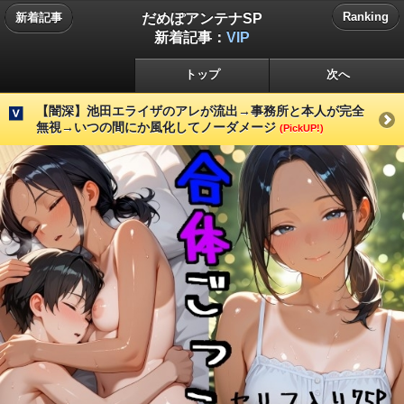
だめぽアンテナSP
Ranking
新着記事
新着記事：
VIP
トップ
次へ
【闇深】池田エライザのアレが流出→事務所と本人が完全
無視→いつの間にか風化してノーダメージ
(PickUP!)