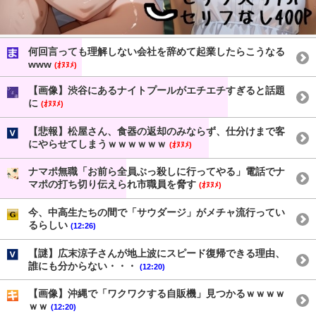
何回言っても理解しない会社を辞めて起業したらこうなる
www
(ｵﾇﾇﾒ)
【画像】渋谷にあるナイトプールがエチエチすぎると話題
に
(ｵﾇﾇﾒ)
【悲報】松屋さん、食器の返却のみならず、仕分けまで客
にやらせてしまうｗｗｗｗｗｗ
(ｵﾇﾇﾒ)
ナマポ無職「お前ら全員ぶっ殺しに行ってやる」電話でナ
マポの打ち切り伝えられ市職員を脅す
(ｵﾇﾇﾒ)
今、中高生たちの間で「サウダージ」がメチャ流行ってい
るらしい
(12:26)
【謎】広末涼子さんが地上波にスピード復帰できる理由、
誰にも分からない・・・
(12:20)
【画像】沖縄で「ワクワクする自販機」見つかるｗｗｗｗ
ｗｗ
(12:20)