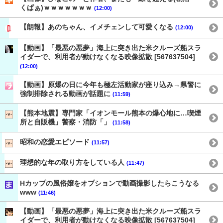
くぱぁ)ｗｗｗｗｗｗｗ
(12:00)
【朗報】あのちゃん、イメチェンして可愛くなる
(12:00)
【動画】「最悪の悪夢」海上に突き出た米クルーズ船スラ
イダーで、利用者が動けなくなる映像拡散 [567637504]
(12:00)
【動画】原爆の日に今年も極左活動家が座り込み→県警に
強制排除される動画が話題に
(11:59)
【熊本地震】専門家「イオンモール熊本の爆心地に…喫煙
所と自販機」警察・消防「」
(11:58)
昭和の恋愛エピソード
(11:57)
理想的な年の取り方をしている人
(11:47)
Hカップの風俗嬢をオプションで動画撮影したらこうなる
www
(11:46)
【動画】「最悪の悪夢」海上に突き出た米クルーズ船スラ
イダーで、利用者が動けなくなる映像拡散 [567637504]