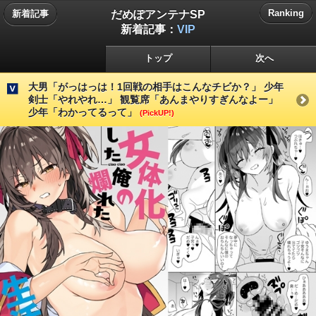
だめぽアンテナSP
Ranking
新着記事
新着記事：
VIP
トップ
次へ
大男「がっはっは！1回戦の相手はこんなチビか？」 少年
剣士「やれやれ…」 観覧席「あんまやりすぎんなよー」
少年「わかってるって」
(PickUP!)