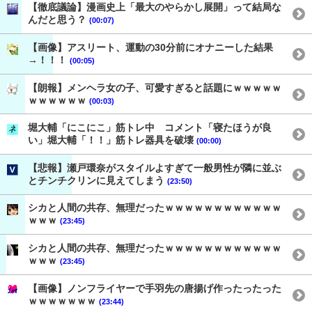
【徹底議論】漫画史上「最大のやらかし展開」って結局な
んだと思う？
(00:07)
【画像】アスリート、運動の30分前にオナニーした結果
→！！！
(00:05)
【朗報】メンヘラ女の子、可愛すぎると話題にｗｗｗｗｗ
ｗｗｗｗｗｗ
(00:03)
堀大輔「にこにこ」筋トレ中 コメント「寝たほうが良
い」堀大輔「！！」筋トレ器具を破壊
(00:00)
【悲報】瀬戸環奈がスタイルよすぎて一般男性が隣に並ぶ
とチンチクリンに見えてしまう
(23:50)
シカと人間の共存、無理だったｗｗｗｗｗｗｗｗｗｗｗｗ
ｗｗｗ
(23:45)
シカと人間の共存、無理だったｗｗｗｗｗｗｗｗｗｗｗｗ
ｗｗｗ
(23:45)
【画像】ノンフライヤーで手羽先の唐揚げ作ったったった
ｗｗｗｗｗｗｗ
(23:44)