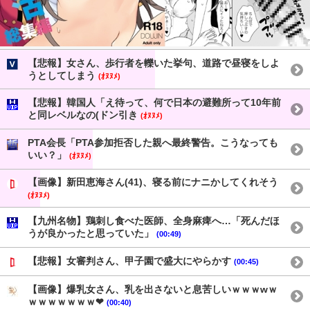
【悲報】女さん、歩行者を轢いた挙句、道路で昼寝をしよ
うとしてしまう
(ｵﾇﾇﾒ)
【悲報】韓国人「え待って、何で日本の避難所って10年前
と同レベルなの(ドン引き
(ｵﾇﾇﾒ)
PTA会長「PTA参加拒否した親へ最終警告。こうなっても
いい？」
(ｵﾇﾇﾒ)
【画像】新田恵海さん(41)、寝る前にナニかしてくれそう
(ｵﾇﾇﾒ)
【九州名物】鶏刺し食べた医師、全身麻痺へ…「死んだほ
うが良かったと思っていた」
(00:49)
【悲報】女審判さん、甲子園で盛大にやらかす
(00:45)
【画像】爆乳女さん、乳を出さないと息苦しいｗｗｗwｗ
ｗｗｗｗｗｗｗ❤
(00:40)