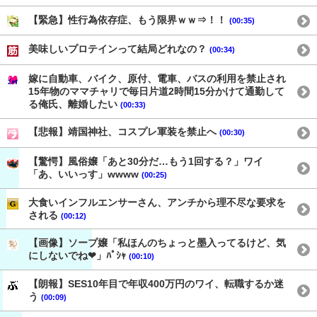
【緊急】性行為依存症、もう限界ｗｗ⇒！！
(00:35)
美味しいプロテインって結局どれなの？
(00:34)
嫁に自動車、バイク、原付、電車、バスの利用を禁止され
15年物のママチャリで毎日片道2時間15分かけて通勤して
る俺氏、離婚したい
(00:33)
【悲報】靖国神社、コスプレ軍装を禁止へ
(00:30)
【驚愕】風俗嬢「あと30分だ…もう1回する？」ワイ
「あ、いいっす」wwww
(00:25)
大食いインフルエンサーさん、アンチから理不尽な要求を
される
(00:12)
【画像】ソープ嬢「私ほんのちょっと墨入ってるけど、気
にしないでね❤」ﾊﾟｼｬ
(00:10)
【朗報】SES10年目で年収400万円のワイ、転職するか迷
う
(00:09)