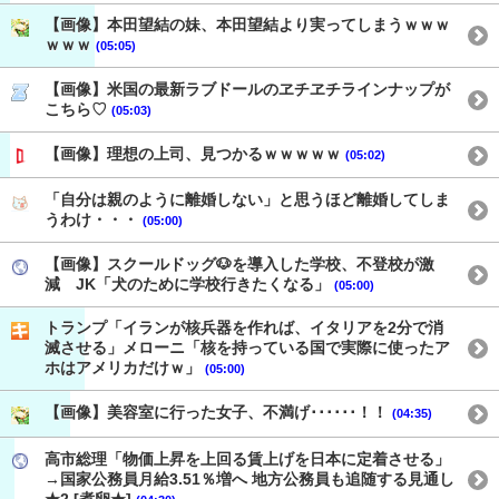
【画像】本田望結の妹、本田望結より実ってしまうｗｗｗ
ｗｗｗ
(05:05)
【画像】米国の最新ラブドールのヱチヱチラインナップが
こちら♡
(05:03)
【画像】理想の上司、見つかるｗｗｗｗｗ
(05:02)
「自分は親のように離婚しない」と思うほど離婚してしま
うわけ・・・
(05:00)
【画像】スクールドッグ🐶を導入した学校、不登校が激
減 JK「犬のために学校行きたくなる」
(05:00)
トランプ「イランが核兵器を作れば、イタリアを2分で消
滅させる」メローニ「核を持っている国で実際に使ったア
ホはアメリカだけｗ」
(05:00)
【画像】美容室に行った女子、不満げ･･････！！
(04:35)
高市総理「物価上昇を上回る賃上げを日本に定着させる」
→国家公務員月給3.51％増へ 地方公務員も追随する見通し
★2 [煮卵★]