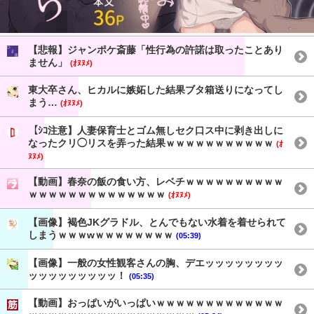
【悲報】ジャンポケ斎藤「性行為の許諾は取ったことあり
ません」
(ｵﾇﾇﾒ)
東大卒さん、ヒカルに嫉妬した結果ブタ箱送りになってし
まう…
(ｵﾇﾇﾒ)
【ｼｺ注意】人妻保育士とゴム無しセク口ス中に剥き出しに
なったクリ◯リスを弄った結果ｗｗｗｗｗｗｗｗｗｗｗ
(ｵ
ﾇﾇﾒ)
【動画】春奈の飯の食い方、レベチｗｗｗｗｗｗｗｗｗｗ
ｗｗｗｗｗｗｗｗｗｗｗｗｗｗ
(ｵﾇﾇﾒ)
【画像】褐色JKグラドル、とんでもない水着を着せられて
しまうｗｗｗwｗｗｗｗｗｗｗｗ
(05:39)
【画像】一般の女性観客さんの胸、デエッッッッッッッッ
ッッッッッッッッッ！
(05:35)
【動画】おっぱいがいっぱいｗｗｗｗｗｗｗｗｗｗｗｗｗ