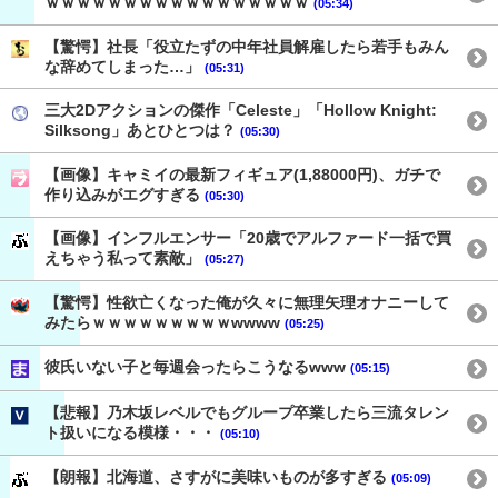
ｗｗｗｗｗｗｗｗｗｗｗｗｗｗｗｗｗ
(05:34)
【驚愕】社長「役立たずの中年社員解雇したら若手もみん
な辞めてしまった…」
(05:31)
三大2Dアクションの傑作「Celeste」「Hollow Knight:
Silksong」あとひとつは？
(05:30)
【画像】キャミイの最新フィギュア(1,88000円)、ガチで
作り込みがエグすぎる
(05:30)
【画像】インフルエンサー「20歳でアルファード一括で買
えちゃう私って素敵」
(05:27)
【驚愕】性欲亡くなった俺が久々に無理矢理オナニーして
みたらｗｗｗｗｗｗｗｗｗwwww
(05:25)
彼氏いない子と毎週会ったらこうなるwww
(05:15)
【悲報】乃木坂レベルでもグループ卒業したら三流タレン
ト扱いになる模様・・・
(05:10)
【朗報】北海道、さすがに美味いものが多すぎる
(05:09)