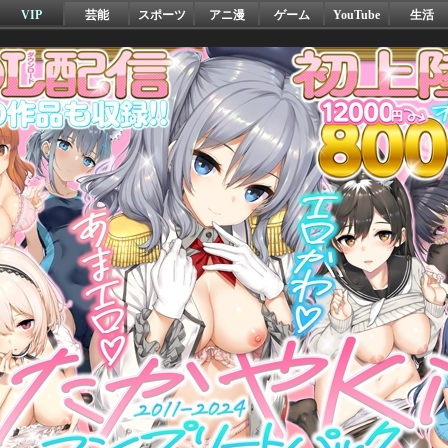
VIP
芸能
スポーツ
アニ漫
ゲーム
YouTube
生活