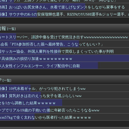
で大量のメイド＆巫女たちがぶっかけ祭ｗｗｗｗｗｗｗｗｗｗｗ
ルエンサー「20歳でアルファード一括で買えちゃう私って素敵」
動画】おっぱいお尻女体さん、水着で楽しげなダンスをしながら家事をする
プロだけど質問ある？
画像】サウナ中のK‐1の安保瑠輝也選手。RIZINのYUSHI選手&ジョリー選
すぎる県警本部長」、失職・・・
とサシ飲みするアラサー女ｗｗｗｗｗｗｗｗｗwwww
うめーwww」ワイ「ほーい(ケチャップ取り上げる)」
速報
[一覧]
ローってワードめっさすこ
に｢殺すぞ｣と言った上司、｢胃が痛い｣とか言い出すｗｗｗｗｗ
ョートスリーパー、誹謗中傷を受けて突然泣き出すwwwwwwwwwwwwwwwww
きは左のえっち女子を選ぶらしいww
TA会長「PTA参加拒否した親へ最終警告。こうなってもいい？」
ィ・岡田紗佳(32)、渾身のあたシコダンスwwwwwww
国サッカー協会、外国人審判を性接待で買収しまくっていた事が判明
舎っぺJKの白い太もも、ドスケベすぎるｗｗｗwｗｗｗｗｗｗｗｗ...
パパ活女子とヤリ死亡⇒！！
メ高値掴みの損切り加速ｗｗｗｗｗｗｗｗｗ
員が8歳から13歳までの少年19人にわいせつ行為→懲役15年の...
本人女性インフルエンサー、ライブ配信中に自殺
作者、総額30億超の大豪邸を建てるｗｗｗｗｗｗｗｗｗｗｗｗｗｗ...
和の高1女子さん、夏の体験談ｗｗｗｗｗｗｗｗ
、歩行者を轢いた挙句、道路で昼寝をしようとしてしまうｗｗｗｗｗｗ
P
[一覧]
撮って、なんで敵側の女幹部にセクシー女優起用してたんやろ
ペの検査した結果wwwwwwwww」
画像】10代水着ギャル、がっつり犯されてしまうww
心理カウンセラー、14歳少年を3ヶ月激しくレイプ。お菓子生姜 ...
画像】貧乳好きは左のえっち女子を選ぶらしいww
斉藤の妻、夫の求刑7年翌日にInstagram更新「楽しすぎ...
女を1から調教した結果ｗｗｗｗｗ
6人で長居して会計4939円！喋りたいだけなら公園に行ってくれ...
ジテレビ、女子大生を大量投入して闇深エロ番組ｗｗｗｗ
ープでリアル19歳の子抱いた後に年齢言ったらこうなるwww
マシーン占拠してずっと歩いてる男の正体ｗｗｗｗｗｗｗｗｗｗｗｗ...
84cm57kgで全く太れないから医者行った結果ｗｗｗｗｗ
・モモ(30)、またしてもエチエチボデーを披露wwwwwww...
ぎる県警本部長」、失職wwwwwww