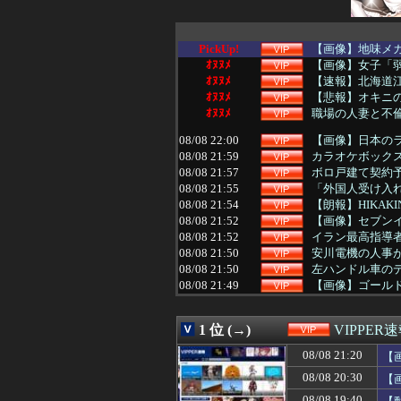
PickUp!
【画像】地味メ
ｵﾇﾇﾒ
【画像】女子「
ｵﾇﾇﾒ
【速報】北海道江
ｵﾇﾇﾒ
【悲報】オキニの
ｵﾇﾇﾒ
職場の人妻と不
08/08 22:00
【画像】日本のラ
08/08 21:59
カラオケボックス
08/08 21:57
ボロ戸建て契約
08/08 21:55
「外国人受け入
08/08 21:54
【朗報】HIKAK
08/08 21:52
【画像】セブンイ
08/08 21:52
イラン最高指導者
08/08 21:50
安川電機の人事
08/08 21:50
左ハンドル車の
08/08 21:49
【画像】ゴール
08/08 21:48
ベビーグッズで
08/08 21:47
彼氏・夫がいる
1 位 (→)
VIPPER
08/08 21:45
【悲報】堀大輔さ
08/08 21:45
【悲報】堀大輔さ
08/08 21:20
【
08/08 21:45
左ハンドル車の
08/08 20:30
【
08/08 21:43
2026年度 暑さ
08/08 21:40
【画像】最近のJ
08/08 19:40