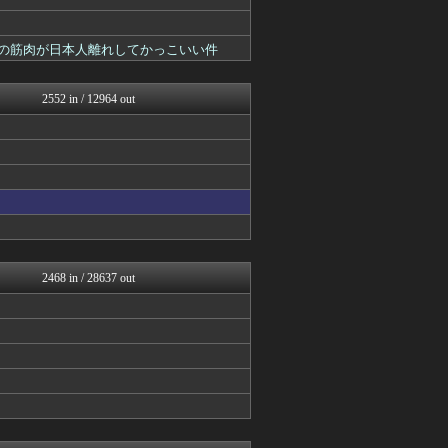
VIPPER速報
【2ch】ニュー速クオリテ...
質問ある？まとめ速報
手。の筋肉が日本人離れしてかっこいい件
ぶる速-VIP
バズッター速報
キニ速
2552 in / 12964 out
りぷらい速報
NEWSぽけまとめーる
まとめCUP
ラビット速報
なんJミュージアム
うしみつ-5chまとめ-
コノユビニュース｜みんなの...
ぶる速-VIP
まにゅそく 2chまとめニ...
不思議.net - 5ch...
2468 in / 28637 out
Zチャンネル＠VIP
哲学ニュースnwk
いたしん！
ネラーボイス
【2ch】ニュー速クオリテ...
キニ速
思考ちゃんねる
ひま速(°∀°) -暇つぶ...
VIPワイドガイド