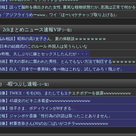
ンフルエンサー「20歳でアルファード一括で買えちゃう私って素...
あーお金ないなぁ…そうだ！風ｲ谷やろ！」←これ頭おかしいやろ
朗報】誤って脳幹を摘出された女性､重篤な植物状態だが､意識は正常で何か
が一瞬でメロつく男がコレｗｗｗｗｗｗｗｗｗｗ
カ「アジフライうめーwww」ワイ「ほーい(ケチャップ取り上げる)」
の目安は3～5年です←これマジ？
入れてきたから歯と口でブロック」元ジャンポケ斉藤の不同意性交公判
ん、寝る間も惜しんでレスバ祭りｗｗｗｗｗｗｗｗｗｗｗｗｗｗｗｗ...
 2chまとめニュース速報VIP
[一覧]
ん、ブチ切れ「電車内でこういうポジのおじ、ガチでイラネ」→
悩み相談】昭和の高1女子さん、夏の体験談ｗｗｗｗｗｗｗｗ
」のデッドプール、好き放題やっている
無期懲役になった奴、怖い・・・・・
★日本の結婚式のこのルール 外国人は笑うらしいな
ころイキってた金持ちママが旦那が死んだ結果･･･⇒！！
★昨晩、久しぶりに嫁とセックスしたんだが・・・
温泉旅行に行くと取り始める求愛行動ｗｗｗｗｗｗｗｗｗｗｗ
9歳の子抱いた後に年齢言ったらこうなるwww
動画】野犬の群れに襲われた男性、とんでもない方法で制圧するｗｗｗｗｗｗ
いお尻女体さん、水着で楽しげなダンスをしながら家事をする
動画】白人「日本で一番美味い食べ物はこれな、試してみろ！飛ぶぞ」
女友達(23)「看護師と保育士はエ口いよｗｗｗｗｗ」→セフレに...
ゃん、上半身ほぼ裸でご乱心
減り「外国人が増えた」市区町村ランキング…TOP5がこちらｗｗ...
°) -暇つぶし速報-
[一覧]
素朴な女子アナが可愛すぎる
画像】TWICE・モモ(30)、またしてもエチエチボデーを披露wwwwwwwwww
会長、UEFAが許してくれなくて詰む・・・
から温泉が湧き出るwwww
画像】45歳女のビキニ水着姿wwwwwwwwwwwwwww
独身。風俗店で女の子に指マンとクンニを絶賛されるｗｗｗｗｗｗｗ...
画像】佳子さま、ボディラインがHすぎる…
結（ぼうけつ）の妹、育成大成功！！！！
悲報】ジャンポケ斎藤「性行為の許諾は取ったことありません」
スリーパー「寝たほうがいいよ」の一言にブチギレｗｗｗｗｗ(※動...
びってどう使うの？
画像】村重杏奈さん(30)のお〇ぱいがコチラwwwwwwwwwwww
判、炎上ｗｗｗｗｗ
、たわわに実った巨峰を見せつけてしまうｗｗｗwｗｗｗｗｗｗｗｗ❤