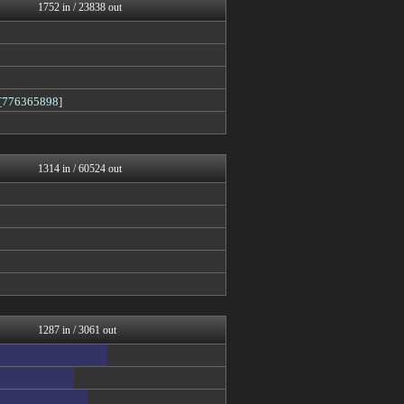
コノユビニュース｜みんなの...
1752 in / 23838 out
ぶる速-VIP
うしみつ-5chまとめ-
まにゅそく 2chまとめニ...
不思議.net - 5ch...
Zチャンネル＠VIP
365898]
いたしん！
BIPブログ
哲学ニュースnwk
VIPPER速報
1314 in / 60524 out
1287 in / 3061 out