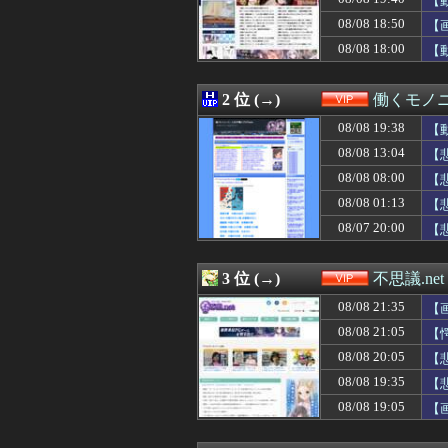
【
08/08 21:40
38歳格闘家さん
08/08 18:50
【
08/08 21:39
【悲報】中国の
08/08 18:00
08/08 21:38
【悲報】思春期
【
08/08 21:35
【画像】温泉の
08/08 21:35
【画像あり】女さ
2 位 (→)
働くモノニ
08/08 21:34
結局、ヒョロガリ
08/08 21:33
【ｼｺ画像】巨乳
08/08 19:38
【
08/08 21:32
浅田舞(37)「
08/08 13:04
【
08/08 21:30
【動画】女性審
08/08 21:27
甲子園出場校 
08/08 08:00
【
08/08 21:25
【驚愕】下半身麻
08/08 01:13
【
08/08 21:24
【爆笑】咲-Sa
08/07 20:00
【
08/08 21:21
ワイのイッヌみ
08/08 21:20
【悲報】女性「
08/08 21:20
【画像】東京の
3 位 (→)
不思議.net
08/08 21:18
【悲報】西村ゆか
08/08 21:15
彼女を身体と顔で選
08/08 21:35
【
08/08 21:15
【画像】10代水
08/08 21:05
【
08/08 21:12
【衝撃】尾田栄一
08/08 21:10
08/08 20:05
【動画】女さん
【
08/08 21:10
【動画】巨乳女
08/08 19:35
【
08/08 21:09
【悲報】仙台育
08/08 19:05
【
08/08 21:09
【社会】従業員
08/08 21:09
【画像】これが
08/08 21:06
【画像】清楚系