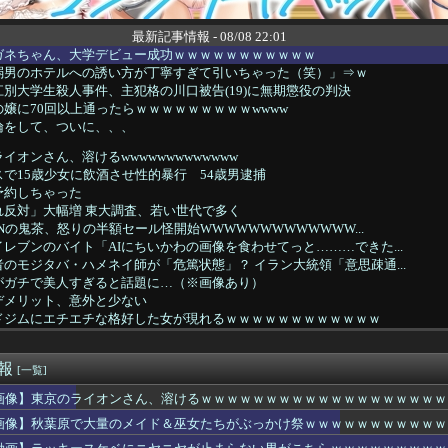
最新記事情報 - 08/08 22:01
ガネちゃん、大学デビュー成功ｗｗｗｗｗｗｗｗｗｗｗ
弱男のホテルへの誘い方が丁寧すぎて引いちゃった（笑）」⇒ｗ
別大学生殺人事件、主犯格の川口被告(19)に無期懲役の判決
嬢に70回以上通ったらｗｗｗｗｗｗｗｗｗwwww
倫をして、ついに、、、
イオンさん、溶けるwwwwwwwwwwwww
で15歳少女に飲酒させ性的暴行 54歳男逮捕
予約しちゃった
れ反対」大幅増 東大調査、若い世代で多く
INの鬼茶、怒りの半額セール怪開始WWWWWWWWWWWWW...
レブンのバイト「AIにちいかわの画像を食わせてっと………できた...
のモジタバ・ハメネイ師が「危篤状態」？ イラン大統領「意思疎通...
がガチで美人すぎると話題に…（※画像あり）
デメリット、意外と少ない
ドジムにエチエチな格好した女が現れるｗｗｗｗｗｗｗｗｗｗｗｗ
役立った物
けど男性恐怖症
速報
ん、実は仮眠を取っていたWWWWWWWWWWWWWWWWWWW...
[一覧]
ん、実は仮眠を取っていたWWWWWWWWWWWWWWWWWWW...
画像】東京のライオンさん、溶けるｗｗｗｗｗｗｗｗｗｗｗｗｗｗｗｗｗｗｗ
デメリット、意外と少ない
画像】秋葉原で大量のメイド＆巫女たちがぶっかけ祭ｗｗｗｗｗｗｗｗｗｗｗ
のピーク終了
Kの体育祭、もはや風俗にしか見えないｗｗｗwｗｗｗｗｗｗｗｗ❤