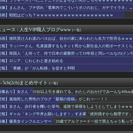
動画】ラッキースケベにニヤニヤが止まらない男がこちらｗｗｗｗｗｗｗｗｗ
「批判覚悟で言います。10代の彼女と結婚しました」→オバサン達...
画像】まんさん、ブチ切れ「電車内でこういうポジのおじ、ガチでイラネ」→
強者女性「年齢のせいで誰も私と結婚してくれない」⇒！！
の娘に「キモッ」と言われたお父さん、グレる
動画】戦犯はどっち？ｗｗｗｗｗｗｗｗｗｗｗｗｗｗｗｗｗｗｗｗ
中でこれやる奴ｗｗｗｗｗｗｗｗｗ
ん「10台以上引き連れてる。わたしのおかげでみーんな40km走...
ュース : 人生VIP職人ブログwww
[一覧]
ってなんで体鍛えないの?????
女さん「スポブラを着たよ」ﾊﾟｼｬ→このお○ぱいでスポブラはエ...
動画】移民受け入れ派のパヨおば、自分の家に来られたら全力で拒否るｗｗｗ
こんなおばさんでいいの…？」
悲報】ラッパーさん、札束披露するもネット民から新社会人の初ボーナスくら
判、炎上ｗｗｗｗｗ
猛暑と資金難に苦しむ・・・
悲報】韓国人「え待って、何で日本の避難所って10年前と同レベルなの(ドン
痺の女とセフレになったんだがｗｗｗｗｗｗｗｗwwww
悲報】ロシア、じわじわと逝き始める
ki-、もうガチでめちゃくちゃｗｗｗｗｗｗｗｗｗｗ
悲報】「果糖」が「がん転移」を促すと判明
ろ！
男への最大ダメージはこれ」←お前ら耐えられる？
ライオンさん、溶けるｗｗｗｗｗｗｗｗｗｗｗｗｗｗｗｗｗｗｗｗｗｗ
 - 5ch(2ch)まとめサイト
[一覧]
さん、新党の届け出を知らされず夫・ひろゆきさんに“離婚”を提示...
んだ結果...
画像あり】女さん「10台以上引き連れてる。わたしのおかげでみーんな40k
着ギャル、がっつり犯されてしまうww
愕然】孤独死した男性のブログ『最期の投稿』がこれ⇒･･･！！
郎さん「数字で一番になってしまったから目指す目標がない！！何か...
「彼氏いない女のリアルがこちらです」
悲報】女さん、歩行者を轢いた挙句、道路で昼寝をしようとしてしまうｗｗｗ
さん、店内で自慢のおっぱいをさらけ出すｗｗｗwｗｗｗｗｗｗｗｗ❤
悲報】ギャル「キング牛丼お願いします！」すき家「絶対残すから無理です」
英の可愛すぎるマネージャー、選手を発情させるウインク
画像】爆美女インフルエンサー「20歳でアルファード一括で買えちゃう私っ
退職で倒産、過去最多
秋田県の雑誌モデルのお姉さんｗｗｗｗｗｗｗｗｗｗ
女優、波留のギャル時代ｗｗｗｗｗｗｗｗｗｗｗｗｗ