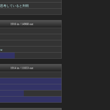
不思議.net - 5ch...
Zチャンネル＠VIP
を思考していると判明
いたしん！
【2ch】ニュー速クオリテ...
ネラーボイス
ラビット速報
1916 in / 14968 out
VIPPER速報
ゴールデンタイムズ
スコールちゃんねる｜２ちゃ...
うしみつ-5chまとめ-
不思議.net - 5ch...
ｗ
まとめCUP
筋肉速報
えっ!?またここのサイト?
いたしん！
おうまがタイムズ
1914 in / 11833 out
BIPブログ
【2ch】ニュー速クオリテ...
ぶる速-VIP
バズッター速報
もみあげチャ～シュ～
NEWSぽけまとめーる
りぷらい速報
スコールちゃんねる｜２ちゃ...
なんJミュージアム