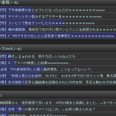
マシーン占拠してずっと歩いてる男の正体ｗｗｗｗｗｗｗｗｗｗｗｗ...
ー速報
[一覧]
ぎる県警本部長」、失職wwwwwww
みのお乳wwwこれでパイズリされたら3秒で果てるだろ
驚愕】下半身麻痺の女とセフレになったんだがｗｗｗｗｗｗｗｗwwww
の女性審判、大誤審で炎上
愕然】ヤリチンとサシ飲みするアラサー女ｗｗｗｗｗｗｗｗｗwwww
スケベにニヤニヤが止まらない男がこちらｗｗｗｗｗｗｗｗｗｗｗｗ...
驚愕】コンビニで熟女ナンパしたらｗｗｗｗｗｗｗｗｗｗwwww
会長、UEFAが許してくれなくて詰む・・・
、体500点 合計600点満点の爆乳女さん現るｗｗｗwｗｗｗ...
悲報】俺46歳独身。風俗店で女の子に指マンとクンニを絶賛されるｗｗｗｗｗ
風俗嬢に呼び出しを食らうｗｗｗｗｗｗｗｗｗ
驚愕】ﾋﾟﾝｻﾛで５分で出したら店長来て無事死亡ｗｗｗｗｗｗｗｗｗｗwwww
「手描きアニメに挑戦してみました」
入れ派のパヨおば、自分の家に来られたら全力で拒否るｗｗｗｗｗｗ...
キング牛丼お願いします！」すき家「絶対残すから無理です」⇒物議...
スnwk
[一覧]
ー王国ブラジルで進むサッカー離れ 36％が「関心なし」
疑問】葬式←まぁわかる 四十九日←いらねぇだろ
ソエ口い下着の人妻さん、ベッドの上で発情してしまうｗｗｗｗｗｗ...
女子「やんだあ、バレーしてたら太ももむちむちやん…」
悲報】X「アスペの検査した結果wwwwwwwww」
斉藤の妻、夫の求刑7年翌日にInstagram更新「楽しすぎ...
TA会長「PTA参加拒否した親へ最終警告。こうなってもいい？」
コネクトツーの松山氏、JUMP公式にブロックされる・・・
 FACE」の人気が低下・・・
急増】「外国人受け入れ反対」56.3％に わずか2年で20.7ポイント増、東
で熟女ナンパしたらｗｗｗｗｗｗｗｗｗｗwwww
衝撃】京大病院で正常な脳組織を誤摘出された50代女性、手足も動かせず自
子「猫は純粋、嘘をつかない」
」
教した結果ｗｗｗｗｗ
部員『星よつは』とかいうガチで可愛すぎるJKwww
]
プ巨乳恵体女さん、エチエチすぎるｗｗｗwｗｗｗｗｗｗｗｗ❤
8歳格闘家さん「批判覚悟で言います。10代の彼女と結婚しました」→オバサ
コネクトツーの松山氏、JUMP公式にブロックされる・・・
地震直後に現地炊き出しに参加していた
悲報】女性「男への最大ダメージはこれ」←お前ら耐えられる？
道官、平和宣言を非難「広島市長は『偽りの呪文』を繰り返している」
画像】20年前のAV、キチガイすぎるwwwwww