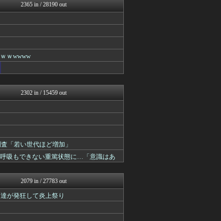
V速ニュップ
2365 in / 28190 out
(*ﾟ∀ﾟ)ゞカガクニュー...
BIPブログ
キニ速
VIPPER速報
スコールちゃんねる｜２ちゃ...
なんJミュージアム
ｗｗwwww
うしみつ-5chまとめ-
ゴールデンタイムズ
働くモノニュース : 人生...
不思議.net - 5ch...
2302 in / 15459 out
筋肉速報
えっ!?またここのサイト?
いたしん！
ラビット速報
【2ch】ニュー速クオリテ...
ぶる速-VIP
大調査「若い世代ほど増加」
バズッター速報
発呼吸もできない重篤状態に…「意識はあ
キニ速
まとめCUP
BIPブログ
2079 in / 27783 out
なんJミュージアム
ン達が発狂して炎上祭り
スコールちゃんねる｜２ちゃ...
ぶる速-VIP
コノユビニュース｜みんなの...