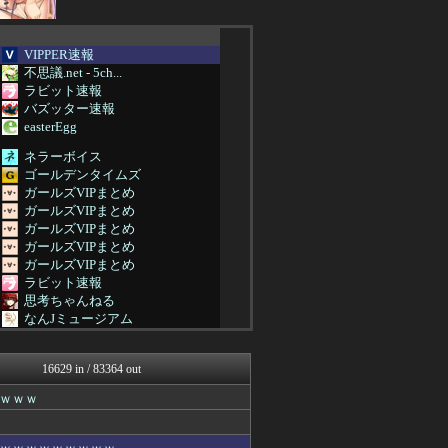
VIPPER速報
不思議.net - 5ch...
ラビット速報
バズッター速報
easterEgg
ネラーボイス
ゴールデンタイムズ
ガールズVIPまとめ
ガールズVIPまとめ
ガールズVIPまとめ
ガールズVIPまとめ
ガールズVIPまとめ
ラビット速報
思考ちゃんねる
なんJミュージアム
ガールズVIPまとめ
ガールズVIPまとめ
16629 in / 83364 out
(*ﾟ∀ﾟ)ゞカガクニュー...
VIPワイドガイド
ｗｗｗ
V速ニュップ
ガールズVIPまとめ
なんJミュージアム