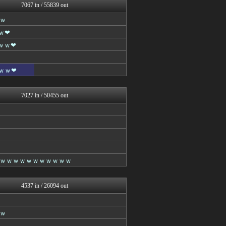
7067 in / 55839 out
不思議.net - 5ch...
Zチャンネル＠VIP
ｗ
いたしん！
ｗ❤
なんJクエスト
哲学ニュースnwk
ｗｗ❤
ネラーボイス
キニ速
ｗｗ❤
マジキチ速報
【2ch】ニュー速クオリテ...
ラビット速報
7027 in / 50455 out
なんJクエスト
ゴールデンタイムズ
なんJクエスト
(*ﾟ∀ﾟ)ゞカガクニュー...
VIPワイドガイド
なんJクエスト
妹はVIPPER
ｗｗｗｗｗｗｗｗｗｗｗ
なんJミュージアム
キニ速
うしみつ-5chまとめ-
4537 in / 26094 out
スコールちゃんねる｜２ちゃ...
筋肉速報
えっ!?またここのサイト?
ｗ
いたしん！