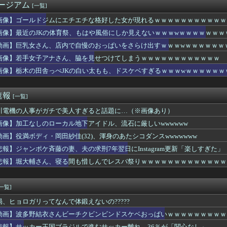
ージアム
[一覧]
た男性のブログ『最期の投稿』がこれ⇒･･･！！
おやじに顔面ベロベロ舐められるAVあるじゃん？
画像】ゴールドジムにエチエチな格好した女が現れるｗｗｗｗｗｗｗｗｗｗｗ
半がマン毛ぼーぼーだった
画像】最近のJKの体育祭、もはや風俗にしか見えないｗｗｗwｗｗｗｗｗｗｗ
グリラフロンティアってこれなんで人気なの？・・・・・・・・・
まぁわかる 四十九日←いらねぇだろ
動画】巨乳女さん、店内で自慢のおっぱいをさらけ出すｗｗｗwｗｗｗｗｗｗ
最新フィギュア(1,88000円)、ガチで作り込みがエグすぎ...
画像】若手女子アナさん、脇を見せつけてしまうｗｗｗｗｗｗｗｗｗｗｗｗ
AV、キチガイすぎるwwwwww
画像】栃木の田舎っぺJKの白い太もも、ドスケベすぎるｗｗｗwｗｗｗｗｗｗ
、誹謗中傷を受けて突然泣き出すwwwwwwwwwwwwwww...
ゲーム、確率で出現するイカを見るとクラッシュする不具合が発生ｗ...
のローカル地下アイドル、流石に厳しいwwwwww
速報
[一覧]
Q上司さん「ワイくん！焼肉のタレ買ってきてくれる？」ワイ「！！...
中でこれやる奴ｗｗｗｗｗｗｗｗｗ
川電機の人事がガチで美人すぎると話題に…（※画像あり）
サを見つけたカルビーさん、白黒包装にした結果4週連続売上減😢ｗ...
画像】加工なしのローカル地下アイドル、流石に厳しいwwwwww
さん「体重10キロ増えたらこうなった」
さん「体重10キロ増えたらこうなった」
動画】役満ボディ・岡田紗佳(32)、渾身のあたシコダンスwwwwwww
ハンターの新能力「ムテキング」、ガチで最強すぎるｗｗｗｗｗｗｗ...
悲報】ジャンポケ斉藤の妻、夫の求刑7年翌日にInstagram更新「楽しすぎた」
襲来wwwwwwwwwwwwww
悲報】堀大輔さん、寝る間も惜しんでレスバ祭りｗｗｗｗｗｗｗｗｗｗｗｗｗ
子アナさん、脇を見せつけてしまうｗｗｗｗｗｗｗｗｗｗｗｗ
幹を摘出された女性､重篤な植物状態だが､意識は正常で何かを思考...
JKさん、大きいｗｗｗｗｗｗｗｗｗｗｗｗｗｗ （※画像あり）
[一覧]
ん、壮大な縦読みを仕込んでしまう・・・
結衣さんビーチクビンビンドスケベおっぱいｗｗｗｗｗｗｗｗｗｗ
局、ヒョロガリってなんで体鍛えないの?????
ちゃくちゃキツマンな女(40)のアソコを尻穴を見ながら1分間...
動画】波多野結衣さんビーチクビンビンドスケベおっぱいｗｗｗｗｗｗｗｗｗ
うブラに乳首ひっかけてる女の子ｗｗｗ
悲報】サッカー王国ブラジルで進むサッカー離れ 36％が「関心なし」