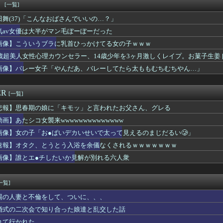
って必要？ 国交省が本格的に調査へ
！
[一覧]
の奴、TierEランクでしたwwwwwwwwww
田舞(37)「こんなおばさんでいいの…？」
除去した女性、25歳にしておばあちゃんみたいになってしまう⇒！...
のこのルール 外国人は笑うらしいな
気av女優は大半がマン毛ぼーぼーだった
億円注文して……キャンセルっと！」←こいつの目的ｗ
画像】こういうブラに乳首ひっかけてる女の子ｗｗｗ
プさん、全米の児童強姦犯と人身売買業者に死刑を求刑！！
6歳超美人女性心理カウンセラー、14歳少年を3ヶ月激しくレイプ。お菓子生姜 [776
環奈
英のチア、今年も爆乳ワキ見せ祭りがシコすぎる
画像】バレー女子「やんだあ、バレーしてたら太ももむちむちやん…」
A参加拒否した親へ最終警告。こうなってもいい？」
どっち？ｗｗｗｗｗｗｗｗｗｗｗｗｗｗｗｗｗｗｗｗ
ER
[一覧]
悲報】思春期の娘に「キモッ」と言われたお父さん、グレる
動画】あたシコ女襲来wwwwwwwwwwwwww
画像】女の子「お●ぱいデカいせいで太って見えるのまじだるい🥲」
速報】オタク、とうとう入浴を余儀なくされるｗｗｗｗｗｗｗ
画像】誰とエ●チしたいか見解が別れる六人衆
一覧]
場の人妻と不倫をして、ついに、、、
婚式の二次会で知り合った娘達と乱交した話
れて行かれた