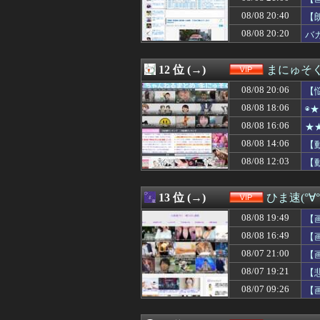
08/08 19:05
【画像】爆美女イ
08/08 20:40
08/08 19:03
【たし蟹】女「
【
08/08 19:02
【動画】女の子
08/08 20:20
バ
08/08 19:00
電源タップの寿命
08/08 19:00
【悲報】「舌を
08/08 18:52
【悲報】堀大輔さ
12 位 (→)
まにゅそく
08/08 18:50
【画像】まんさ
08/08 20:06
【
08/08 18:50
「マーベル闘魂
08/08 18:40
【画像】17歳で
08/08 18:06
◉
08/08 18:39
【衝撃】幼稚園の
08/08 16:06
★
08/08 18:35
【動画】彼女と
08/08 14:06
08/08 18:35
ソープでリアル1
【
08/08 18:34
【動画】おっぱ
08/08 12:03
【
08/08 18:33
【興奮】看護師の
08/08 18:32
【画像】あのち
08/08 18:31
【衝撃】日本人が
13 位 (→)
ひま速(°∀
08/08 18:31
【画像】NHKの
08/08 19:49
【
08/08 18:30
【悲報】FIFA
08/08 18:27
熊本地震で居酒屋
08/08 16:49
【
08/08 18:25
【悲報】俺46歳
08/07 21:00
【
08/08 18:20
【朗報】本田望
08/07 19:21
【
08/08 18:18
【衝撃】ショート
08/08 18:18
ざるそばのわさ
08/07 09:26
【
08/08 18:10
【動画】女性審
08/08 18:10
【画像】女さん