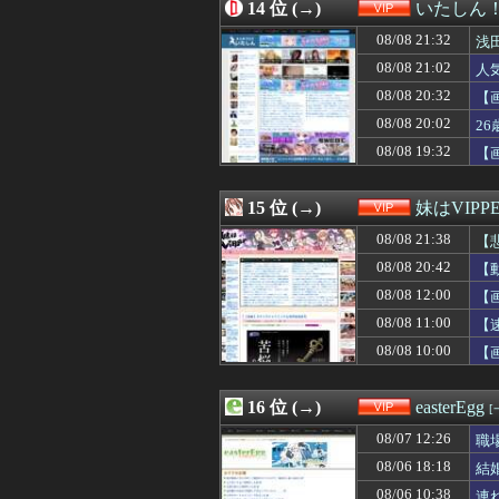
08/08 18:09
14 位 (→)
「四国新幹線」
いたしん
08/08 18:09
【悲報】これが趣味
08/08 21:32
浅
08/08 18:09
【画像】顔の脂肪
08/08 18:06
08/08 21:02
◉★日本の結婚式
人
08/08 18:05
【謎】女「43
08/08 20:32
【
08/08 18:03
【ええ】トラン
08/08 20:02
2
08/08 18:02
たぬかなvs瀬戸
08/08 18:01
【朗報】仙台育
08/08 19:32
【
08/08 18:00
PTA会長「PT
08/08 18:00
【動画】戦犯は
15 位 (→)
妹はVIPP
08/08 21:38
【
08/08 20:42
【
08/08 12:00
【
08/08 11:00
【
08/08 10:00
【
16 位 (→)
easterEgg
[
08/07 12:26
職
08/06 18:18
結
08/06 10:38
連