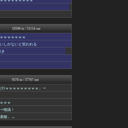
ｗｗｗｗｗｗｗｗｗ
キニ速
うしみつ-5chまとめ-
妹はVIPPER
スコールちゃんねる｜２ちゃ...
不思議.net - 5ch...
10599 in / 53154 out
筋肉速報
えっ!?またここのサイト?
ｗｗｗｗｗｗｗ
いたしん！
いしかないと笑われる
【2ch】ニュー速クオリテ...
ぶる速-VIP
引き
バズッター速報
なんJクエスト
りぷらい速報
キニ速
VIPPER速報
9376 in / 57767 out
なんJクエスト
2chまとめ・読み物・長編...
m走行ｗｗｗｗｗｗｗｗｗ」⇒
まとめCUP
なんJクエスト
もみあげチャ～シュ～
ｗｗｗ
なんJミュージアム
⇒物議！
ぶる速-VIP
て素敵」→
コノユビニュース｜みんなの...
うしみつ-5chまとめ-
なんJクエスト