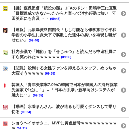
【謎】森保監督「続投の謎」 JFAのドン・田嶋幸三に直撃
「目標達成できなかったからと言って消す必要は無い」守
田英正にも言及 ・・
(09:45)
【速報】元原爆資料館館長「もし可能なら修学旅行や平和
学習の小学生に炎天下で腐敗した遺体の臭いを再現し嗅が
せたい」
(09:40)
社内会議で「施術」を「せじゅつ」と読んだら中途社員に
すら笑われたｗｗｗｗｗｗ
(09:35)
【悲報】殺到する女性ファンを抑えるスタッフ、めっちゃ
大変そうｗｗｗｗ
(09:35)
韓国人「青年失業率7.0%の韓国で日本が韓国人の海外就業
先国家で1位に！」→「日本の手厚い新卒向けシステムが
魅力に‥」
(09:35)
【動画】水着まんさん、波が迫るも可愛くダンスして乗り
切る
(09:34)
ショウヘイオオタニ、MVPに黄色信号ｗｗｗｗｗｗｗｗｗ
ｗ
(09:31)