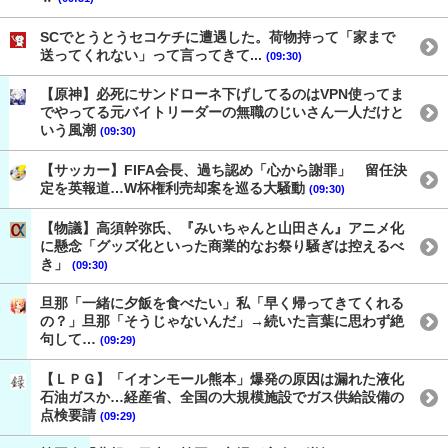
SCでとうとうセコケチに遭遇した。荷物持って「家まで
送ってくれない」って言ってきて...
(09:30)
【原神】必死にサンドローネ下げしてるのはVPN使ってま
でやってる元バイトリーダーの無職のじいさん一人だけと
いう風潮
(09:30)
【サッカー】FIFA会長、過ち認め「心から謝罪」 留任決
定を英報道…W杯権利売却案を巡る大騒動
(09:30)
【物議】高須幹弥氏、『みいちゃんと山田さん』アニメ化
に懸念「グッズ化といった商業的なお祭り騒ぎは控えるべ
き」
(09:30)
旦那「一緒に夕飯を食べたい」私「早く帰ってきてくれる
の？」旦那「そうじゃないんだ」→続いた言葉に思わず絶
句して…
(09:29)
【ＬＰＧ】「イオンモール熊本」爆発の原因は漏れた液化
石油ガスか…経産省、全国の大規模施設でガス供給設備の
点検要請
(09:29)