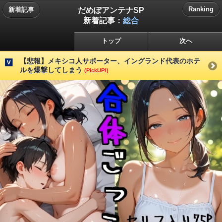
だめぽアンテナSP
Ranking
新着記事
新着記事：
総合
トップ
次へ
【悲報】メキシコ人サポーター、イングランド代表のホテ
ルを爆撃してしまう
(PickUP!)