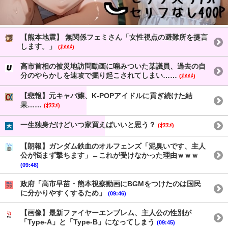
【熊本地震】 無関係フェミさん「女性視点の避難所を提言
します。」
(ｵﾇﾇﾒ)
高市首相の被災地訪問動画に噛みついた某議員、過去の自
分のやらかしを速攻で掘り起こされてしまい……
(ｵﾇﾇﾒ)
【悲報】元キャバ嬢、K-POPアイドルに貢ぎ続けた結
果……
(ｵﾇﾇﾒ)
一生独身だけどいつ家買えばいいと思う？
(ｵﾇﾇﾒ)
【朗報】ガンダム鉄血のオルフェンズ「泥臭いです、主人
公が悩まず撃ちます」←これが受けなかった理由ｗｗｗ
(09:48)
政府「高市早苗・熊本視察動画にBGMをつけたのは国民
に分かりやすくするため」
(09:46)
【画像】最新ファイヤーエンブレム、主人公の性別が
「Type-A」と「Type-B」になってしまう
(09:45)