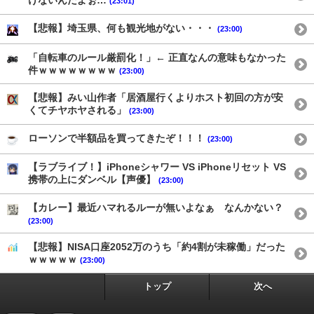
けないんだよぉ…
(23:01)
【悲報】埼玉県、何も観光地がない・・・
(23:00)
「自転車のルール厳罰化！」← 正直なんの意味もなかった
件ｗｗｗｗｗｗｗｗ
(23:00)
【悲報】みい山作者「居酒屋行くよりホスト初回の方が安
くてチヤホヤされる」
(23:00)
ローソンで半額品を買ってきたぞ！！！
(23:00)
【ラブライブ！】iPhoneシャワー VS iPhoneリセット VS
携帯の上にダンベル【声優】
(23:00)
【カレー】最近ハマれるルーが無いよなぁ なんかない？
(23:00)
【悲報】NISA口座2052万のうち「約4割が未稼働」だった
ｗｗｗｗｗ
(23:00)
トップ
次へ