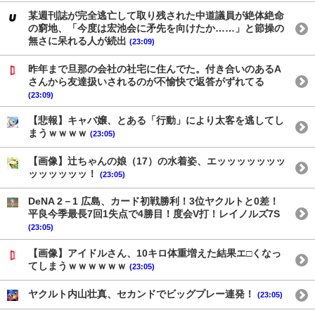
某週刊誌が完全逃亡して取り残された中道議員が絶体絶命
の窮地、「今度は宏池会に矛先を向けたか……」と節操の
無さに呆れる人が続出
(23:09)
昨年まで旦那の会社の社宅に住んでた。付き合いのあるA
さんから友達扱いされるのが不愉快で返答がずれてる
(23:09)
【悲報】キャバ嬢、とある「行動」により太客を逃してし
まうｗｗｗｗ
(23:05)
【画像】辻ちゃんの娘（17）の水着姿、エッッッッッッッ
ッッッッッッ！
(23:05)
DeNA 2－1 広島、カード初戦勝利！3位ヤクルトと0差！
平良今季最長7回1失点で4勝目！度会V打！レイノルズ7S
(23:05)
【画像】アイドルさん、10キロ体重増えた結果エ□くなっ
てしまうｗｗｗｗｗｗ
(23:05)
ヤクルト内山壮真、セカンドでビッグプレー連発！
(23:05)