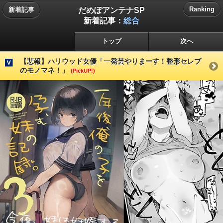
だめぽアンテナSP
Ranking
新着記事
新着記事：
総合
トップ
次へ
【悲報】ハリウッド女優「一発芸やりまーす！整形セレブ
のモノマネ！」
(PickUP!)