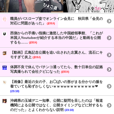
職員がバスローブ姿でオンライン会見に 秋田県「会見の
対応に問題があった」
(ｵﾇﾇﾒ)
西側からの手痛い指摘に激怒した中国総領事館、「これが
米国人Youtuberが紹介する本当の中国だ」と動画を公開
するも……
(ｵﾇﾇﾒ)
【動画】広島記念公園を追い出された左翼さん、流石にキ
モすぎて炎上
(ｵﾇﾇﾒ)
体調不良で休んでパチンコ通ってたら、数十日単位の証拠
写真撮られて会社クビになった
(ｵﾇﾇﾒ)
【画像】最近の女の子、お◯ぱいの形がまる分かりの服を
着ていても恥ずかしくないｗｗｗwｗｗｗｗｗｗｗｗ❤
(23:10)
沖縄県の玉城デニー知事、公開に疑問を呈したのは「報道
機関による公開ではなく、公開タイミングなどに対するも
のだった」とよくわからない説明
(23:10)