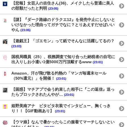
【悲報】女芸人の吉住さん(36)、メイクしたら普通に美人
の部類だったと判明
(23:05)
【謎】『ダーク路線のドラクエ12』を発売中止にしないと
いけなかった理由ってガチでなに？とりあえすだせばいい
やん
(23:05)
【遊戯王】「ゴエモン」って紙でそんなに活躍してるの？
(23:03)
国税局職員（25）、税務調査で知り合った納税者の自宅に
出入りしお小遣い1億5000万円頂戴するwww
(23:01)
Amazon、汗が飛び散る灼熱の「マンガ毎週末セール
（50%還元）」を開催！
(23:01)
【困惑】マチアプで会う約束した相手に『この返信』送っ
たらブロックされたんやが…
(23:01)
姫野美南アナ ピタピタ衣装でインタビュー、胸くっき
り！！【GIF動画あり】
(23:01)
【ウマ娘】なんで暑かったらこの服着てマーチしないとい