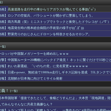
んでもない所からのタレコミがあり児童ポルノ禁止法違反で逮捕
覧]
さん、ふくらみがガチでエグいって・・・
動画】高速道路を走行中の車からリアガラスが飛んでくる事故(ﾟoﾟ)
させたいの」母から一晩で10回、証券口座のログイン情報を求めら...
国が日本による竹島の領有権主張に対して強く抗議したらしい → ...
動画】ロシアの空挺兵、パラシュートが開かずに墜落してしまう。
いものは、買えるうちに入らない」父に言われた一言でお金の使い方...
動画】両方馬鹿（笑）ミニストップでトラックと衝突したドラレコが（ノ∇`）
にメニュー画面が英語だらけなの英語圏の人からすると奇妙に見える...
動画】地震発生時の熊本総合病院の手術室の様子が(((ﾟДﾟ)))
「日本で人気のこのデザート、うちのアレじゃん」
ドみんな金フォウいれてるもん？
動画】野菜売りのおじさんにドローンを特攻させるおそロシア。
0代男女の「お互いに体を触ってはいけないセ○クス」、逆にエロい...
か——労働者が上海・南京間の鉄道を31時間止めた造反派の始まり
[一覧]
ーロッパが中国製メガソーラーを締め出しｗｗｗ
衝撃】中国製ルーター20機種にバックドア発見！ ネットに繋ぐだけで35秒ご
速報】れいわ新選組、「いのちの党」に党名変更ｗｗｗｗｗｗ
朗報】日産e-power、無給油で1980km走行しギネス記録を達成 55Lタンクでリ
速報】北朝鮮が日本海に向けてミサイル発射
主義！
[一覧]
日本帝国陸軍「侵攻できたとして、食糧どうすんだよ」大本営「現地調達」陸
んでみんなそんなに共産主義嫌なん？
悲報】トランプ肝入りの「戦艦トランプ」、一隻作るのに4兆円かかる模様www