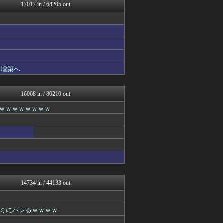
watch＠２ちゃんねる
17017 in / 64205 out
遊戯王マスターデュエルまと...
いたしん！
最強ジャンプ放送局
GUNDAM.LOG｜ガン...
うまぴょいチャンネル -ウ...
ベイスターズ速報＠なんJ
なんJ PRIDE
場増築へ
キニ速
痛いニュース(ﾉ∀`)
資格ちゃんねる
16068 in / 80210 out
スターライト速報 -遊戯王...
ｗｗｗｗｗｗｗｗｗ
PCパーツまとめ
ウマ娘まとめ速報うまろぐ
ヒロイモノ中毒
ミーハー総研（ミーハー総合...
2ch東方スレ観測所
艦これ速報 艦隊これくしょ...
渡る世間はキチばかり - ...
哲学ニュースnwk
まどドラまとめ速報 魔法少...
14734 in / 44133 out
修羅場ライフ速報
ぴこ速(〃'∇'〃)？
登山ちゃんねる
ミにバレるｗｗｗｗ
1000mg