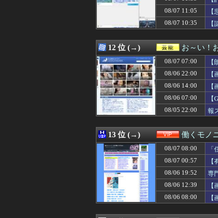
08/07 12:00
バイク乗りワイ
08/07 11:05
08/07 12:00
【ホロライブ】ア
【
08/07 12:00
【超悲報】Z新
08/07 10:35
【
08/07 12:00
リュウジ氏「ダル
08/07 12:00
【画像】オタク「
08/07 12:00
花宮初奈さん、
12 位 (→)
お～い！
08/07 12:00
【ウマ娘】阪神
08/07 07:00
【
08/07 12:00
若槻千夏「あそこ
08/07 12:00
【仮面ライダーゼ
08/06 22:00
【
08/07 12:00
#韓国質問サイト
08/06 14:00
【
08/07 12:00
【2/2】夫と死
08/06 07:00
08/07 12:00
【ミリマス】つ
【
08/07 12:00
たまったギター
08/05 22:00
報
08/07 12:00
【画像】貴島明
08/07 12:00
CC2松山洋氏、
08/07 12:00
霊感あるとか言
13 位 (→)
働くモノニ
08/07 12:00
【ラブライブ！】
08/07 08:00
「
08/07 12:00
『当たれば飛ぶ
08/07 12:00
【悲報】上沼恵美
08/07 00:57
【
08/07 12:00
【従業員退職型倒
08/06 19:52
専
08/07 12:00
海外「日本のパ
08/06 12:39
【
08/07 12:00
【グラブル】15
08/07 12:00
注文住宅を建てた
08/06 08:00
【
08/07 12:00
【悲報】地震の
08/07 12:00
「よなよなエール