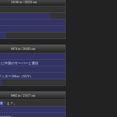
オレ的ゲーム速報＠刃
10146 in / 19210 out
乃木通 乃木坂46櫻坂46...
私が悪いの？【海外の反応】
Red4 海外の反応まとめ
Ask Reddit まと...
けおけお速報
ニチカン！
FGOまとめ速報
ポッカキット
ネトウヨにゅーす
9474 in / 26183 out
とに中国のサーバーと通信
ッター36km（SUV）
9402 in / 23317 out
軍「え？」
wwww