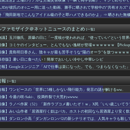
閲覧注意】工場のリアルな労働災害映像（一瞬で両手切断）、マジでめちゃく
戦挑決19手詰に「難易度が最上級」
人JDが彼氏のオ○ニー用に送った動画、勝手に晒されて学校中の”共有オカズ”
ん、留学中にマックのバイトに応募するも書類選考で落とされてしまう
すらドン引きしてて草」と某事件の衝撃的な公判が話題に、なんか変...
外「飛田新地でこんなアイドル級の子と即ハメできるのかよ」⇒ 晒された無
にしていいのよ」俺「ありがとうございます…」→アットホームすぎ...
本の社会保障、岐路に 財源5兆円見通し立たず
ルファモザイク＠ネットニュースのまとめ
[一覧]
で共産党を叩くのは、頑張る人を邪魔したいという日本人らしい薄暗...
ルズ】モンハンをやらない夏なんて何年ぶりだろうか👀
物議】玉川徹氏、原爆の日に「一度核が使われれば、“使っていい”という世
倫をして、ついに、、、
画像】コミケのインタビュー、とんでもない逸材が登場ｗｗｗｗｗｗ 【Pickup07
で第2試合は13:30プレイボールや！」
メの中でも、過小評価されている隠れた名作といえばこの作品なんだ...
画像】貴島明日香さん、陰キャが最も苦手そうな“陽のオーラ”を放つｗｗｗｗ
嬢に70回以上通ったらｗｗｗｗｗｗｗｗｗwwww
保存版】暑い日に食べたい！簡単でおいしい冷やし中華レシピ
年18億円）、そんなに酷くない
悲報】Googleエンジニア「AIで仕事は楽になった。でも、つまらなくなった」
応援してたヒロインが負けた時の悲しさは異常
ーとUSJ、JKのダンス会場になってしまう （※動画あり）
インタビュー、とんでもない逸材が登場ｗｗｗｗｗｗ 【Picku...
速報
[一覧]
koを歌う遠藤さくらちゃんが可愛すぎる！！！【乃木坂46】
うお○ぱいが至高だよなｗｗｗ
速報】ワンピースの「世界に5種しかない飛行能力」発言の謎が解けるww..
酷な山岳レース「TJAR」が開催される
像】今週の咲-Saki-、役満炸裂で大荒れwwww.
ower、無給油で1980km走行しギネス記録を達成！！→ス...
1万円です」日経平均2026「6万円です」←これは年収爆上が...
画像】ラノベ作家（52）「新作ラブコメ書いたぞ！ｗ」X民「いい歳こいて
ーエージェント、明らかな顔採用で炎上
れｗと話題に
画像】みい山作者「居酒屋行く奴はバカ。ホストの初回なら居酒屋より安く飲
スターズの戦力、ガチのマジで「整う」
速報】ダンロン小高「ダンガンロンパ2の新シナリオでは、人気キャラも殺し
れいあ」ちゃんという名前の子がいた。漢字を教えてもらった瞬間、...
、eF機動戦士ガンダムSEEDクライマックスで誤って計数ボタン...
フ〇ラされてる時の顔www