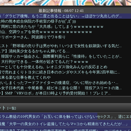
最新記事情報 - 08/07 12:41
「グラビア後悔。もう二度と出ることはない」→ほぼケツ丸出しのグ...
の熊本総合病院の手術室の様子が(((ﾟДﾟ)))
イ岡村に世の夫たちが『大共感』してしまうｗｗｗｗｗｗｗｗ
青山、空調ウェアを発売ｗｗｗｗｗｗｗｗｗｗｗｗｗｗ
チリポーターさん、阿波踊りでワキ祭り
スト「野球場の売り子は男がやれ！いつまで女性を奴隷扱いする気だ...
ュア】清純美少女るるかちゃん輝いてる…
韓国サッカー協会さん、国際審判員らに『性接待』をしていたことが...
、大行列ができる…一体何が起きてるんだ？ｗｗｗｗ
ファーとしても十分使えるね。レオニダス強化みんなの反応まとめ
で売れまくりトヨタに続き日本のホンダやスズキも今年第2四半期に...
出来る楽な仕事を教えてくれや
いしまくったフードファイターの後遺症、ついに明かされ始める･･...
女子日本代表・中尾春香、紐ビキニ姿を公開！ 現役アスリートの激...
】SMP「VRVロボ」が本日13時より予約受付開始！！プレミア...
ル変わってるな 前はヒーローズで終わってたのにどうした
ル騎手が『自身のキャリアで騎乗した名馬5頭』を語る
ット
-Oh! CHAMPIONSHIP SERIES J...
[一覧]
のおっさん射殺映像が公開される。当然のように無抵抗だったことが...
スラム教徒の10代男女の「お互いに体を触ってはいけないセ○クス」、逆にエ
、原爆の日に「一度核が使われれば、“使っていい”という世界にな...
撮魔「大学一の美女のトイレ盗撮してたらマ○コから精液出てきたんだが…」
ル】この売り上げ前年比「3割減」は何が原因なの？なにかしたかい...
のベーコン”と呼んで後押しした」1910年のアメリカ議会に本当...