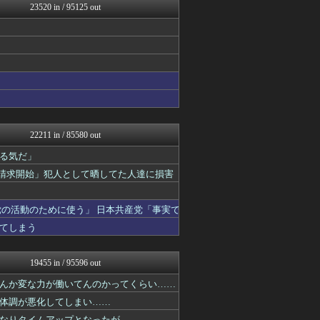
23520 in / 95125 out
広島東洋カープまとめブログ...
パチンコ・パチスロ.com
ゴールデンタイムズ
モナニュース
【サッカー まとめ】サカラ...
NEWSまとめもりー｜2c...
ヒーローNEWS
浮気ちゃんねる
海外の万国反応記＠海外の反...
異世界転生まとめ速報
22211 in / 85580 out
まとめ芸能＠美女画像まとめ...
SS 森きのこ！
る気だ」
えすえすログ
示請求開始」犯人として晒してた人達に損害
VIPPER速報
Samurai GOAL
おーるじゃんる
の活動のために使う」 日本共産党「事実で
おうち速報
てしまう
U-1 NEWS.
fig速
ぶる速-VIP
19455 in / 95596 out
なんJミュージアム
fig速
んか変な力が働いてんのかってくらい……
トレンドの通り道
体調が悪化してしまい……
ウマ娘まとめ超速報！
なりタイムアップとなったが……