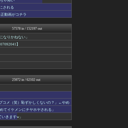
ちゃ怖い
2ch名人
 にされる
℃-ute派なんday
修正動画がコチラ
U-1 NEWS.
修羅場ハザード -復讐・D...
日本第一！ニュース録
57578 in / 152197 out
まとめたニュース
モンハンまとめ速報【モンハ...
界になりかねない」
easterEgg
092041】
まとめロッテ！
海外の反応リサーチ
バズッター速報
なんじぇいスタジアム＠なん...
キニ速
ラビット速報
アルファルファモザイク＠ネ...
25972 in / 62102 out
坂道情報通～乃木坂46まと...
じわ速 芸能ニュースまとめ
かせまと！
サイ速
なんJ PUSH!!
ラブコメ（笑）恥ずかしくないの？」←やめ
なんJ PRIDE
めてイケメンにチヤホヤされる」
なんじぇいスタジアム＠なん...
ていきますw」
鬼女の宅配便 - 修羅場・...
スロ板-RUSH
まとめCUP