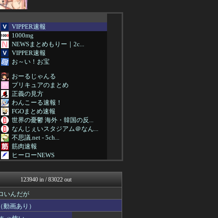
VIPPER速報
1000mg
NEWSまとめもりー｜2c...
VIPPER速報
お～い！お宝
おーるじゃんる
プリキュアのまとめ
正義の見方
わんこーる速報！
FGOまとめ速報
世界の憂鬱 海外・韓国の反...
なんじぇいスタジアム＠なん...
不思議.net - 5ch...
筋肉速報
ヒーローNEWS
ルフレch. - ファイア...
ウマ娘うまぴょい速報
123940 in / 83022 out
スターライト速報 -遊戯王...
痛いニュース(ﾉ∀`)
ロいんだが
アルファルファモザイク＠ネ...
（動画あり）
原神速報 | GENSHI...
みんな知ってた？【海外の反...