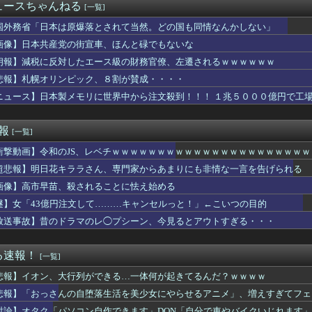
グ竹山、消費税減税失敗→増税の流れ想像「次誰が総理やりたいと思...
ュースちゃんねる
[一覧]
バーストラクはなんなんこれ？
」143センチ Iカップ 38kgのアイドル塩望ももこが話題...
国外務省「日本は原爆落とされて当然。どの国も同情なんかしない」
デンカムイを勢いで読んでても「何こいつ…」ってなるシーンｗｗｗｗ
画像】日本共産党の街宣車、ほんと碌でもないな
ストIV 導かれし者たち」にありそうなこと
朗報】減税に反対したエース級の財務官僚、左遷されるｗｗｗｗｗｗ
寮が主催する納涼夏祭りで各ウマ娘が出しそうな催し物
「カウントをつくれない、ストライクを投げられない」ビド２軍再調...
悲報】札幌オリンピック、８割が賛成・・・・
者・尾田栄一郎が描いた担当編集の似顔絵「ムダに東大卒」
ニュース】日本製メモリに世界中から注文殺到！！！ １兆５０００億円で工
車、複数の駅で「チンポッ❤」というアナウンスが流れ大騒ぎwww...
存する社会」を描いた深夜アニメに喫煙、違法薬物の連想シーンも…...
る「自分の頭で考えない子」。すぐ検索が当たり前に 「タイパ」至...
速報
[一覧]
IGINAL ARTWORK COLLECTIONに『神...
衝撃動画】令和のJS、レベチｗｗｗｗｗｗｗｗｗｗｗｗｗｗｗｗｗｗｗｗｗ
ーラー地味に高くなる
カの新仕様ガチャの何が恐ろしいかを最近のウマ娘ガチャに例えると...
超悲報】明日花キララさん、専門家からあまりにも非情な一言を告げられる
n、汗が飛び散る灼熱の「マンガ毎週末セール（50%還元）」を...
画像】高市早苗、殺されることに怯え始める
な仕事帰りに家で何してんの？」←これ・・・・
「暑いぜ」
謎】女「43億円注文して………キャンセルっと！」←こいつの目的
で掘るのと恒常落ちまってから掘るのどっちが楽なん？
放送事故】昔のドラマのレ◯プシーン、今見るとアウトすぎる・・・
人を連れてきたママ。子供1人や単身参加者と同額しか払おうとせず...
代日本史で最も取り返しのつかなかった失敗って何？
のやちよさんは実装するならドッペルだろう
る速報！
[一覧]
くて里帰りできない私に義母達が義実家に来るよう勧めてくる。3D...
悲報】イオン、大行列ができる…一体何が起きてるんだ？ｗｗｗｗ
ロ漫画『未恋-みれん-』NTRよりも抜けると話題にｗｗｗｗｗ
しい県に観光に行きたいんやが
悲報】「おっさんの自堕落生活を美少女にやらせるアニメ」、増えすぎてフェ
を走行中の車からリアガラスが飛んでくる事故(ﾟoﾟ)
討論】オタク「パソコン自作できます」DQN「自分で車やバイクいじれます」