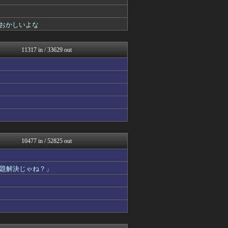
バイク速報
VTuberNews
投資ちゃんねる
おかしいよな
気団談
ああ言えばForYou
ぐら速 -声優まとめ速報-
11317 in / 33629 out
パカ娘速報！！ウマ娘まとめ...
明日は何を食べようか
ヒーローNEWS
日本と韓国は敵か？味方か？...
修羅の華-家庭・生活まとめ
それからの出来事() アイ...
音まとめ
アルファルファモザイク＠ネ...
ゆるゲーマー遅報
ネラーボイス
10477 in / 52825 out
コンテンツ・声優 | ラブ...
阪神タイガースちゃんねる
ラーメン速報｜2chまとめ...
題解決じゃね？」
みそパンNEWS
ガラパゴスジャパン - 海...
ミニゴブ速報 ～グラブルま...
かぞくちゃんねる
ニュース30over
ほんわかMkⅡ