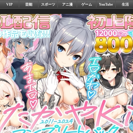
VIP
芸能
スポーツ
アニ漫
ゲーム
YouTube
生活