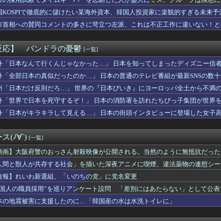
報】Vジャンプ10月号付属『宿命の決闘』の効果が判明！
本は原爆落とされて当然。どの国も同情なんかしない」
国KOSPIで徹底的に儲けたい某海外資本、韓国人投資家に楽観的すぎる未来
ンター】ねんどろいど「リオレウス」【予約開始】
市首相への賛同コメントの多さに苛立つ左派、これは不正工作に違いない！と
ガー】PLAMATEA「獅子王凱」プラモデル【予約開始】
ーロード」聖王国編】figma「アルベド」可動フィギュア【予約...
カー協会の審判買収、遂に海外でも話題に…」→「2002年の栄光...
反応】 パンドラの憂鬱
[一覧]
回はお手頃価格？日向坂46とBEAMSのコラボが決定！！
６日なんだけど７月２９日にドバッと鮮血でたから生理かな？って思...
外「日本なんて行くんじゃなかった…」 日本を知ってしまったディズニー信
】ヤクルトvsオリックス 8/7/12:00
外「全部日本の真似だったのか…」 日本の普通のテレビ番組が最新SNSの数
リジナルキャラクター】PLAMATEA「MXちゃん」プラモデル...
州「日本だけ反則だろ…」 世界の『日本びいき』にヨーロッパ全土から不満
んが全く流行らない理由ってなんやろな？
ャル「あっそれプリキュアのｴﾛ同人誌じゃんww♡」
外「世界で日本を死守するぞ！」 日本の消防署を訪れたちびっ子集団が世界
マスロゼーガペインETR」販売告知にて筐体公開来たぞ！次世代ゼ...
外「日本がキラキラして見える…」 日本の街頭インタビューに登場した女子
柏崎星奈ちゃん、めっちゃくちゃエロい
して負けたらそれを一生引きずる事になるって残酷すぎるよな
ドタキャンは「Ｍステ」だけじゃなかった！
(ﾉ∀`)
[一覧]
んの自堕落生活を美少女にやらせるアニメ」、増えすぎてフェミにバ...
ごめん、君らがちゃんと納税してくれないとこうなっちゃうけどどう...
動画】大阪府警のおっさん射殺映像が公開される。当然のように無抵抗だった
ララ(37)さん、現在のビジュアルが話題になってしまうｗｗｗｗ...
人間と獣人が共存する社会」を描いた深夜アニメに喫煙、違法薬物の連想シー
、BPOで問題視されるｗｗｗｗｗｗｗｗｗｗｗｗｗ
速報】れいわ新選組、「いのちの党」に党名変更
KKE】グッスマ上海「エレグ:ブーム・アンド・ショック」1/...
愛いよな
外国人の職員採用”を巡りアンケート設問 「差別にはあたらない」として公
逆に「男からも嫌われるヒロイン」って誰がいるんだｗｗｗ
本の地震被害に支援したのに…「韓国産の水は水洗トイレに」
人組の20年後の姿がヤバいwwwwww
KE】Hyper Body「紅蓮:ブラックシャドウ」可動フ...