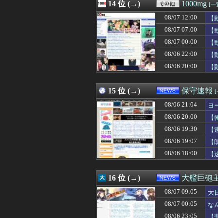
08/07 12:00
14 位 (→)
小学校講師、と
1000mg
[一
08/07 12:00
最新の伊藤純奈
08/07 12:00
【
08/07 12:00
「弟に自信をつけ
08/07 12:00
08/07 07:00
【海外の反応】韓
【
08/07 12:00
海外「二度買えな
08/07 00:00
【
08/07 12:00
日本のゲームなの
08/06 22:00
【
08/07 12:00
【衝撃】韓国人
08/07 12:00
【FGO】グラン
08/06 20:00
【
08/07 12:00
イスラム教徒の1
08/07 12:00
安亭事件とは何
15 位 (→)
保守速報
08/06 21:04
ヨ
08/06 20:00
【
08/06 19:30
【
08/06 19:07
【
08/06 18:00
【
16 位 (→)
大艦巨砲
08/07 09:05
大
08/07 00:05
な
08/06 23:05
【