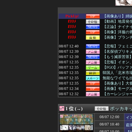
PickUp!
【画像あり】姉妹
ｵﾇﾇﾒ
【動画】地震発生時
ｵﾇﾇﾒ
【正論】ナイナ
ｵﾇﾇﾒ
【画像】洋服の
ｵﾇﾇﾒ
【画像】ブラン
08/07 12:40
【悲報】フェミニ
08/07 12:39
【名探偵プリキ
08/07 12:39
【もう滅茶苦茶】
08/07 12:35
【悲報】イオン
08/07 12:35
【FGO】バッ
08/07 12:35
韓国人「北米市場
08/07 12:35
無能なワイでも
08/07 12:35
【画像あり】大食
08/07 12:34
【画像】モーグル
08/07 12:32
【カーレンジャー
08/07 12:30
【FEH】タイト
08/07 12:30
【競馬】ルメー
1 位 (→)
ポッカキ
08/07 12:30
【遊戯王情報】「Yu-Gi
08/07 12:30
【動画】大阪府警
08/07 12:00
イ
08/07 12:30
【物議】玉川徹氏
08/07 10:40
盗
08/07 12:30
【崩壊スターレイ
08/07 12:30
「カバの肉を“湖
08/07 10:00