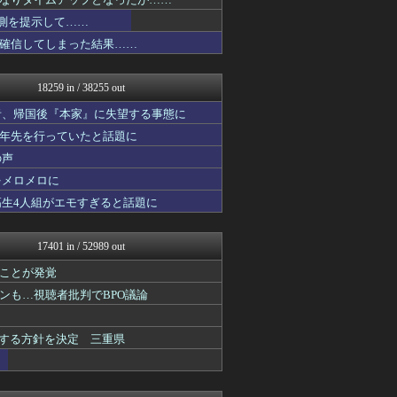
スターライト速報 -遊戯王...
あじあニュースちゃんねる
予測を提示して……
fig速
確信してしまった結果……
fig速
fig速
海外トークログ
18259 in / 38255 out
日向坂46まとめ速報
子育てちゃんねる
者、帰国後『本家』に失望する事態に
ツバメ速報＠ヤクルトスワロ...
十年先を行っていたと話題に
fig速
の声
なんじぇいスタジアム＠なん...
2次元に捉われない
をメロメロに
パチンコ・パチスロ.com
高生4人組がエモすぎると話題に
アニチャット
ポリー速報
V系まとめ速報
17401 in / 52989 out
わんこーる速報！
不思議.net - 5ch...
ことが発覚
女子アナお宝画像速報－5c...
ンも…視聴者批判でBPO議論
カンダタ速報
fig速
おたくみくす 声優まとめ
表する方針を決定 三重県
アニはつ -アニメ発信場-
まにゅそく 2chまとめニ...
fig速