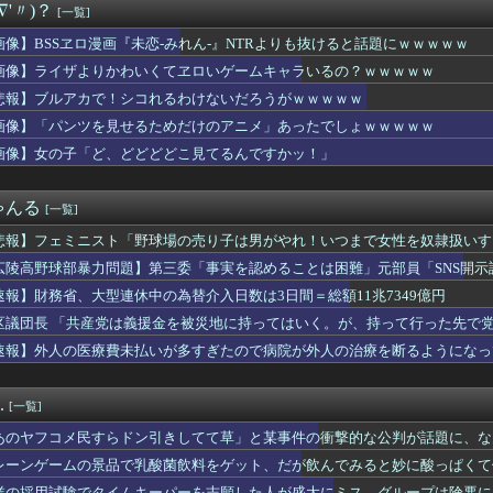
∇'〃)？
[一覧]
プロ初4番抜擢！2塁打＆マルチで躍動！ベテランに希望の光
グラー4KT（北電子）」「LライザのアトリエKD（北電子）」が...
画像】BSSヱロ漫画『未恋-みれん-』NTRよりも抜けると話題にｗｗｗｗｗ
師界隈のAIへの価値観の違いはなぜ生まれるのか
画像】ライザよりかわいくてヱロいゲームキャラいるの？ｗｗｗｗｗ
野春彦、AI捏造画像を使った高市首相批判記事を公開→大炎上して...
ウルグアイに続き新たな南米強豪との対戦キターｗｗｗｗｗｗｗｗ
悲報】ブルアカで！シコれるわけないだろうがｗｗｗｗｗ
O山口達也さん、家賃3万4000円の湘南の家からYouTub...
画像】「パンツを見せるためだけのアニメ」あったでしょｗｗｗｗｗ
作を予習しなくても大丈夫」←これ
画像】女の子「ど、どどどどこ見てるんですかッ！」
8)との不倫が嫁に発覚。離婚に応じたはずの嫁からエグすぎる攻...
な武士の家系だけど世界のみんなは先祖に偉人っている？」
ケベフィギュア玄関に飾ろうと思うんやが…
ゃんる
[一覧]
ふみ、映画の濡れ場で乳首丸出し
る貴女」【ミリマス】
悲報】フェミニスト「野球場の売り子は男がやれ！いつまで女性を奴隷扱いす
」 ニート俺「え？」
広陵高野球部暴力問題】第三委「事実を認めることは困難」元部員「SNS開
のJS、レベチｗｗｗｗｗｗｗｗｗｗｗｗｗｗｗｗｗｗｗｗｗｗｗｗ...
償請求訴訟を起こす方針
」アーセナル移籍が秒読み…ブラジル代表28歳の“美しすぎる妻”...
速報】財務省、大型連休中の為替介入日数は3日間＝総額11兆7349億円
力問題】第三委「事実を認めることは困難」元部員「SNS開示請求...
区議団長 「共産党は義援金を被災地に持ってはいく。が、持って行った先で党
人気ある男子学生がいた。学部やサークルの垣根を問わずにあらゆる...
ありません」
速報】外人の医療費未払いが多すぎたので病院が外人の治療を断るようになっ
景品で乳酸菌飲料をゲット、だが飲んでみると妙に酸っぱくて体調が...
ガーン】THE合体「ランドバイソンオプションセット」完成品トイ...
好きなコンテンツ一覧wwwwwwwwwww
.
[一覧]
る不登校JKが見つかるｗｗｗｗｗｗｗｗｗｗｗｗ❤
ろいど「ガッツ 狂戦士の甲冑Ver. BLOOD EDIT...
あのヤフコメ民すらドン引きしてて草」と某事件の衝撃的な公判が話題に、な
んじだと誰が好きなの？
レーンゲームの景品で乳酸菌飲料をゲット、だが飲んでみると妙に酸っぱくて
ドイベントの中でもサボり癖だけは許さん
業の採用試験でタイムキーパーを志願した人が盛大にミス、グループは険悪に