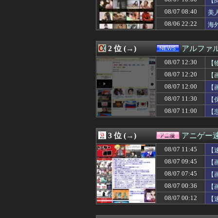
【
08/07 12:30
渡辺明九段、王座
08/07 08:40
美
08/07 12:29
上國料萌衣ちゃ
08/06 22:22
08/07 12:29
「あのヤフコメ民
海
08/07 12:29
義母「もっと気楽
08/07 12:29
【消費減税】日
2 位 (→)
アルファ
08/07 12:28
共産党信者「募金
08/07 12:27
【モンハンワイ
08/07 12:30
【
08/07 12:26
職場の人妻と不
08/07 12:20
【
08/07 12:26
高野連「暑熱対策
08/07 12:25
海外「日本のアニ
08/07 12:00
【
08/07 12:25
【悲報】オキニの
08/07 11:30
【
08/07 12:25
ＳＢ山川穂高（4
08/07 11:00
【
08/07 12:22
ラブコメ漫画で
08/07 12:20
【悲報】ディズニ
08/07 12:20
【画像】コミケの
3 位 (→)
アニゲー
08/07 12:19
囁きボイスでai
08/07 12:19
【画像】こうい
08/07 11:45
【
08/07 12:19
今週末、日本一過
08/07 09:45
【画
08/07 12:18
【悲報】日産e-p
08/07 12:17
08/07 07:45
日経平均2013「
【
08/07 12:16
【悲報】サイバ
た
08/07 00:36
【
08/07 12:15
横浜DeNAベイ
08/07 00:12
【
08/07 12:15
園の運動会で「み
08/07 12:15
【悲報】演者さん
08/07 12:14
【画像】斉藤が、