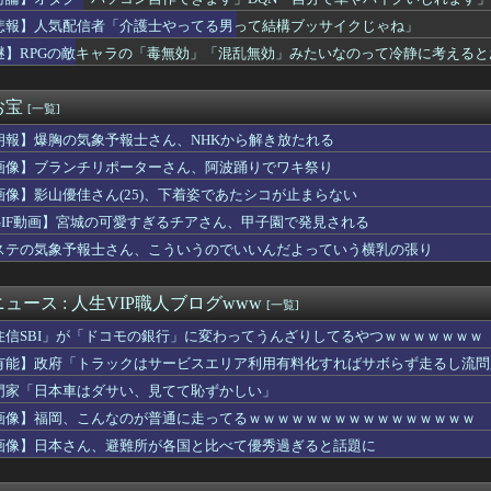
、バイク降りる事を決意する
キロゼ、映画をきっかけに「ちいかわ」にどハマり「今では毎晩1時...
悲報】人気配信者「介護士やってる男って結構ブッサイクじゃね」
入社員、意地でも「9月の社員旅行」の計画をやらないｗｗｗｗｗ
謎】RPGの敵キャラの「毒無効」「混乱無効」みたいなのって冷静に考えると
い料理トップ10に入る」夏の定番料理は冷やし中華 「あり得ない...
実際にプレイしたらわかるけど、ライザは友達って感じで性的な目で...
バンドリで早くも大人気ｗｗｗｗ
お宝
[一覧]
タイガースとメジロマックイーンは無関係です！
朗報】爆胸の気象予報士さん、NHKから解き放たれる
の丸亀製麺の水は都内で1番おいしい」「行ってみて！本当に飲んで...
ッツ】このOPカッコよくない？本編の展開ちゃんと反映してて完成...
画像】ブランチリポーターさん、阿波踊りでワキ祭り
 『韓国がアメリカと戦争したら？』、『北朝鮮と中国が駆けつけて...
画像】影山優佳さん(25)、下着姿であたシコが止まらない
別して実家に戻った私に弟嫁が「男の子だったらあげますよ☆」と妊...
いに美咲ちゃんが大人の色気を出し始めた…！
GIF動画】宮城の可愛すぎるチアさん、甲子園で発見される
マガジンどうしてる？ 音まとめアーカイブ
ステの気象予報士さん、こういうのでいいんだよっていう横乳の張り
日香さん、陰キャが最も苦手そうな“陽のオーラ”を放つｗｗｗｗ
少年ジャンプ編集部にブロックされる。25年以上ずっと一緒にやっ...
ってる奴ってただのホラ吹きじゃねーの？
ュース : 人生VIP職人ブログwww
[一覧]
のん「自転車補助輪なしで乗ったことない」さく「えぇ！？そんな人...
住信SBI」が「ドコモの銀行」に変わってうんざりしてるやつｗｗｗｗｗｗｗ
外国人』←阪神はこれが地味にハードル高かった件
子ブチギレ「簡単にそうめん作れ言うけど、そうめん作りて地獄なん...
有能】政府「トラックはサービスエリア利用有料化すればサボらず走るし流問
産】従業員「退職」で倒産、5年連続で増加 過去最多ペースで推移...
門家「日本車はダサい、見てて恥ずかしい」
チコン企業が過去10年間で半分となる。日本にとって良いことだな」
画像】福岡、こんなのが普通に走ってるｗｗｗｗｗｗｗｗｗｗｗｗｗｗｗｗ
0個溜まった！
んだけど、２年近く待たされた挙げ句、追加費用1400万請求され...
画像】日本さん、避難所が各国と比べて優秀過ぎると話題に
瞬間の手術室の防犯カメラ映像！
」のヤッホーブルーイング 強制チェイサー「ふらつくビアグラス」...