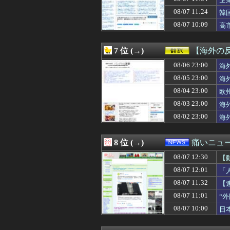
08/07 12:07
【遊戯王OCG情
08/07 12:07
中国外務省「日
08/07 11:24
韓
08/07 12:07
【モンスターハ
08/07 10:09
高
08/07 12:07
【勇者王ガオガイ
08/07 12:06
【劇場版「オーバ
08/07 12:05
韓国人「韓国サッ
7 位 (→)
【海外の
08/07 12:05
【日向坂46】今
08/07 12:05
08/06 23:00
生理の予定が８月
海
08/07 12:05
【ファーム試合実況
08/05 23:00
海
08/07 12:05
【トリダモノ氏オ
08/04 23:00
欧
08/07 12:05
とんこつらーめ
08/07 12:05
オタクに優しいギ
08/03 23:00
海
08/07 12:05
【新台】山佐「ス
08/02 23:00
海
08/07 12:05
【画像】令和の
08/07 12:05
高校野球でミス
08/07 12:05
t.A.T.u.の
8 位 (→)
痛いニュース
08/07 12:05
【悲報】「おっさ
08/07 12:30
08/07 12:05
【警告】国税庁「
【
08/07 12:05
【画像】明日花キ
08/07 12:01
「
08/07 12:05
【悲報】ヤニねこ
08/07 11:32
【
08/07 12:04
【勝利の女神:NI
08/07 12:04
東山奈央って可
08/07 11:01
“
08/07 12:03
【朗報】じゃあ
08/07 10:00
日
08/07 12:03
【動画】美少女4
08/07 12:03
【勝利の女神:NIK