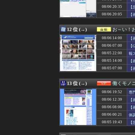
08/06 21:00
UFOキャッチャ
08/06 20:35
08/06 21:00
【動画】仙台育英
【
08/06 21:00
白石「あ、あき
08/06 20:05
【
08/06 21:00
些細なことでヘソ
08/06 21:00
泳げない子どもが
08/06 21:00
２年付き合ってる
12 位 (→)
お～い！
08/06 21:00
【参政党】神谷
08/06 14:00
【
08/06 21:00
【アメリカ-ス
08/06 21:00
古いパチンコ屋
08/06 07:00
【
08/06 21:00
【胸糞】会話に話
08/05 22:00
報
08/06 21:00
「20分で終わる
08/05 14:00
08/06 21:00
韓国人「リュ・ス
【
08/06 21:00
【朗報】韓国人「1
08/05 07:00
【
08/06 21:00
大学生のキモオ
08/06 20:59
【SEED】フォ
08/06 20:59
【画像】女子アナ
13 位 (→)
働くモノニ
08/06 20:55
P「春香がヤンデレに
08/06 19:52
専
08/06 20:55
【広島対巨人14
08/06 20:55
日本共産党の街宣
08/06 12:39
【
08/06 20:53
オスナ、退場
08/06 08:00
【
08/06 20:51
外国人「2002
08/06 00:21
体
08/06 20:50
居酒屋で4名です
08/06 20:49
Google、Ge
08/05 19:43
【
08/06 20:47
【衝撃】SHIE
08/06 20:46
Amazonってそ