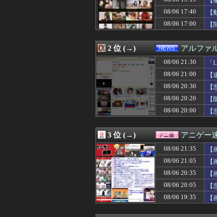
【
08/06 21:35
【ウマ娘】新人
08/06 17:40
【
08/06 21:35
【試合結果】ヤク
08/06 17:00
08/06 21:34
【バドミントン】
【
08/06 21:34
広島・モンテロ、
08/06 21:34
【画像】電車で
2 位 (→)
アルファ
08/06 21:32
増田三莉音の「
08/06 21:31
「それ1個ちょ
08/06 21:30
「
08/06 21:30
【FE万紫千紅】
08/06 21:00
【
08/06 21:30
【中日対ヤクルト
08/06 21:30
【画像】岡田紗佳
08/06 20:30
【
08/06 21:30
熊本出身の大竹
08/06 20:20
【
08/06 21:30
「Linuxで十
【P
08/06 20:00
【悲
08/06 21:30
【遊戯王情報】遊
08/06 21:30
「金メダルは4つ
08/06 21:30
【原神】オデッ
3 位 (→)
アニゲー
08/06 21:30
FF4とかいうカ
08/06 21:29
日本ハム、鬼門
08/06 21:35
【
08/06 21:29
友人「『～恵』な
08/06 21:05
【
08/06 21:29
れいわ新選組、
08/06 21:28
08/06 20:35
【モンハンワイル
【
08/06 21:27
【画像】大谷翔
08/06 20:05
【
08/06 21:26
【ソフトバンク対
08/06 19:35
【
08/06 21:26
【MARVEL Tōko
08/06 21:26
【悲報】射殺さ
08/06 21:25
【速報】ちんこ4