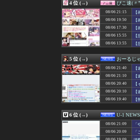
4 位 (→)
ぴこ速(〃'
08/06 21:25
【悲報】居酒屋、
08/06 21:25
【悲報】クロち
08/06 21:15
【
08/06 21:25
【ホロライブ】ホ
08/06 19:50
【
08/06 21:21
【超朗報】Amaz
08/06 17:30
08/06 21:21
【閲覧注意】ENH
【
08/06 21:20
【速報】25年ぶ
08/06 15:55
【
08/06 21:20
【広島対巨人14
08/06 13:55
【
08/06 21:19
【画像】突然脱
08/06 21:15
夫「後輩を泊めて
08/06 21:15
【画像】女の子
5 位 (→)
おーるじ
08/06 21:15
仙台育英のマネー
08/06 21:15
周囲の人「おい見
08/06 21:40
【
08/06 21:15
【試合結果】阪神vs
訴
08/06 21:10
【
08/06 21:15
【画像】エロ漫画
08/06 20:40
08/06 21:14
好きな女の子か
【
08/06 21:14
【画像】令和最新版
に・
08/06 20:10
【
08/06 21:12
婚約者「結婚式ど
08/06 19:40
【
08/06 21:12
【悲報】橋本マナ
08/06 21:12
阪神10-5DeN
08/06 21:11
【画像】小倉ゆう
6 位 (→)
U-1 NEWS
08/06 21:11
【試合結果】[20
08/06 21:11
【悲報】ディズニー
08/06 21:09
「
08/06 21:11
【画像】パンツが
わ
08/06 20:09
「
08/06 21:10
【日向坂46】ま
た
08/06 19:09
消