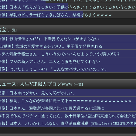
ーでスヌーピーのでっかい人形を二人でなんとかとってやろうと悪戦...
の野球部女子マネ、あざといウィンクでお前らの心を鷲掴みｗｗｗｗ...
悲報】日本人「祭りがうるさい！子供がうるさい！うるさいうるさいうるさい
ら様……？」あきら「……白石」
画像】早朝カビキラーばらまきおばさん、結構ばらまくｗｗｗｗ
を曲げ、3日間口もきかず家で食事もしない旦那。もうすぐ誕生日だ...
増えているらしい･･･
彼女がいるんだが、妊娠したので生まれる前に籍を入れたいと言われ...
お宝
[一覧]
代表、食料品の消費減税「天下の愚策だ」と批判
画像】影山優佳さん(25)、下着姿であたシコが止まらない
ウェーデン】美味しいミートボール【ポーランドボール】
にはゴリラがいた←これマジ！？
GIF動画】宮城の可愛すぎるチアさん、甲子園で発見される
題と全く関係ないどうでもいいことで割り込んでくる職場の年配女性...
ステの気象予報士さん、こういうのでいいんだよっていう横乳の張り
話だ、手伝え」偏頭痛の彼女を胸に眠らせたまま犬の散歩を断った1...
ンボム、会社車でバス専用車線を走行し罰金」→「たいしたことない...
画像】フジの新人アナさん、二人とも腋を見せてくれない
00回以上聴いたJ-POP、この5曲」
画像】はいだしょうこ（47）「こんなオバサンでいいの…？」
タはなぜエナジードリンク飲んでるアピールするんや
ビドゥンガンダム「ビーム弾きます、ビーム曲げられます、空飛びま...
、生放送で高校時代の制服を着てしまうｗｗｗｗｗｗｗｗｗｗｗｗｗ...
ュース : 人生VIP職人ブログwww
[一覧]
なってしまった...... 」
門家「日本車はダサい、見てて恥ずかしい」
回戦】巨人が7回表に逆転！代打・ダルベックが逆転2点タイムリー...
車が電柱に衝突「居眠りをしてしまった」同乗していた県議を含め男...
画像】福岡、こんなのが普通に走ってるｗｗｗｗｗｗｗｗｗｗｗｗｗｗｗｗ
画像】日本さん、避難所が各国と比べて優秀過ぎると話題に
年W杯は?」韓国サッカーに衝撃的不祥事！W杯予選でレフリーへの...
調不良で休んでパチンコ通ってたら、数十日単位の証拠写真撮られて会社クビ
！ってする時、アヘ顔ダブルピースしてるみたいになるの恥ずかしい...
miniが大赤字、史上初のマイナスキャッシュフローに陥る
悲報】日本人、バカかもしれない。食品消費税減税（8%→1%）に93.2%の
Nで見つけた一定の人にバカ刺さりそうなオモチャがコチラｗｗｗｗ...
んな使う？