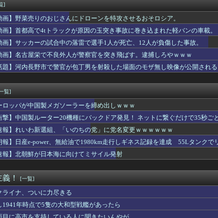
奴って大概仕事ができない人間だよな
覧]
成功者になれた…｢とんねるず｣｢おニャン子｣｢AKB｣とヒッ...
動画】野菜売りのおじさんにドローンを特攻させるおそロシア。
全公演違うのか... 三期生ライブ愛知公演、終演後の様子・レ...
本爆発】経産省が原因をほぼ特定、全国の大規模施設でガス供給設備...
動画】首都高で4tトラックが原因の玉突き事故に巻き込まれた軽バンの車載。
stagramとTikTokを開設！！！【乃木坂46】
動画】サッカーの試合中の落雷で選手1人が死亡、12人が負傷した事故。
谷姉妹、パンチラしてしまうｗｗｗｗｗｗｗｗｗｗｗｗｗｗｗｗｗ
動画】名古屋栄で不良外人が警察官を突き飛ばす。逮捕しろやｗｗｗ
が総理大臣になったら中国に謝罪しに行きます」
事告訴 「しんぶん赤旗」１７００件以上の虚偽購読申し込み 「厳...
話題】河内長野市で警官が包丁男を射殺した場面のモザ無し映像が公開される
】大阪で警察に射殺された男の動画、エグい 撃たれてから叫びなが...
ンチトヨタなんだけど
[一覧]
ーロッパが中国製メガソーラーを締め出しｗｗｗ
衝撃】中国製ルーター20機種にバックドア発見！ ネットに繋ぐだけで35秒ご
速報】れいわ新選組、「いのちの党」に党名変更ｗｗｗｗｗｗ
朗報】日産e-power、無給油で1980km走行しギネス記録を達成 55Lタンクでリ
速報】北朝鮮が日本海に向けてミサイル発射
主義！
[一覧]
クライナ、ついに力尽きる
し1941年時点で5隻の大和型戦艦があったら
面目に高市を支持している人に聞きたいんやが