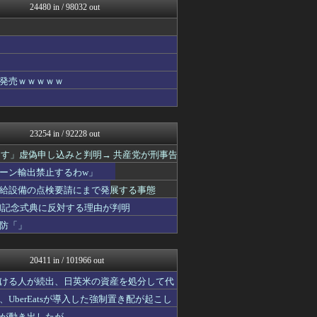
24480 in / 98032 out
わんこーる速報！
VIPPER速報
ホロちゃんねる
ジャンプ速報
ポッカキット
【サッカー まとめ】サカラ...
発売ｗｗｗｗｗ
なんじぇいスタジアム＠なん...
じわ速 芸能ニュースまとめ
鬼女の宅配便 - 修羅場・...
ぴこ速(〃'∇'〃)？
23254 in / 92228 out
ラビット速報
キニ速
ーす」虚偽申し込みと判明→ 共産党が刑事告
虎速
ーン輸出禁止するわw」
まとめCUP
給設備の点検要請にまで発展する事態
芸能人の気になる噂
芸能人の気になる噂
和記念式典に反対する理由が判明
浮気ちゃんねる
防「」
NEWSまとめもりー｜2c...
阪神タイガースちゃんねる
アナ速‐女子アナ画像速報
20411 in / 101966 out
ベイスターズ速報＠なんJ
mashlife通信
ける人が続出、日英米の資産を処分して代
異世界転生まとめ速報
berEatsが導入した強制置き配が起こし
日向坂46まとめ速報
が動き出したが……