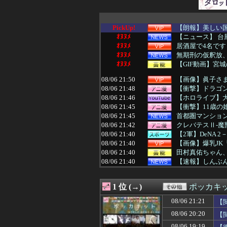
PickUp!
【朗報】美しい
ｵﾇﾇﾒ
【ニュース】 台
ｵﾇﾇﾒ
居酒屋で4名です
ｵﾇﾇﾒ
無期刑の仮釈放、2
ｵﾇﾇﾒ
【GIF動画】宮
08/06 21:50
【画像】眞子さ
08/06 21:48
【衝撃】ドラゴ
08/06 21:46
【ホロライブ】
08/06 21:45
【衝撃】11歳の娘
08/06 21:45
首都圏マンション平
08/06 21:42
クレバテスⅡ-魔
08/06 21:40
【2軍】DeNA 
08/06 21:40
【画像】爆乳JK
08/06 21:40
田村真佑ちゃん
08/06 21:40
【速報】しんぶん
08/06 21:39
ヤクルト、自力
08/06 21:38
日産が社運をかけ
1 位 (→)
ポッカキ
08/06 21:38
廃止すべき地方
08/06 21:35
日産e-power
08/06 21:21
【
08/06 21:35
【画像】漫画家・
08/06 20:20
【
08/06 21:35
彡(●)(●)「や
08/06 21:35
【激震】韓国人「
08/06 19:19