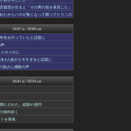
なんJミュージアム
おーるじゃんる
言疑惑が出ると「その男の垢を発見した」
おうち速報
れたからバスが無くなって困ってたりこの
ぶる速-VIP
U-1 NEWS.
トレンドの通り道
19347 in / 39389 out
なんじぇいスタジアム＠なん...
なんJ（まとめては）いかん...
十年先を行っていたと話題に
不思議.net - 5ch...
の声
政経ワロスまとめニュース♪
をメロメロに
なんJ PRIDE
修羅場ライフ速報
高生4人組がエモすぎると話題に
ウマ娘うまぴょい速報
の強さに感動の声
ニュース30over
アニゲー速報
子育てちゃんねる
18241 in / 56334 out
わんこーる速報！
えすえすログ
大艦巨砲主義！
げぇ速
満たされた」総額43億円
おたくみくす 声優まとめ
女子アナお宝画像速報－5c...
」の傾向続く
なんじぇいスタジアム＠なん...
ントを発表
保守速報
いたしん！