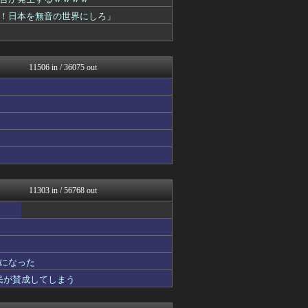
ほんわかMkⅡ
キニ速
！日本を無音の世界にしろ」
SS 森きのこ！
渡る世間はキチばかり - ...
明日は何を食べようか
かぞくちゃんねる
11506 in / 36075 out
みそパンNEWS
ポーランドボール 翻訳
パチンコ・パチスロ.com
修羅場まとめ速報
私が悪いの？【海外の反応】
韓国ニュース反応まとめ
ニチカン！
カンダタ速報
ガンダムブログ（情報戦仕様...
まとめたニュース
11303 in / 56768 out
あやめ速報-SSまとめ-
なんじぇいスタジアム＠なん...
国難にあってもの申す！！
なんJ PRIDE
NO FOOTY NO L...
になった
VIPPER速報
かせまと！
国民が賛成してしまう
スマブラ屋さん | スマブ...
理想ちゃんねる