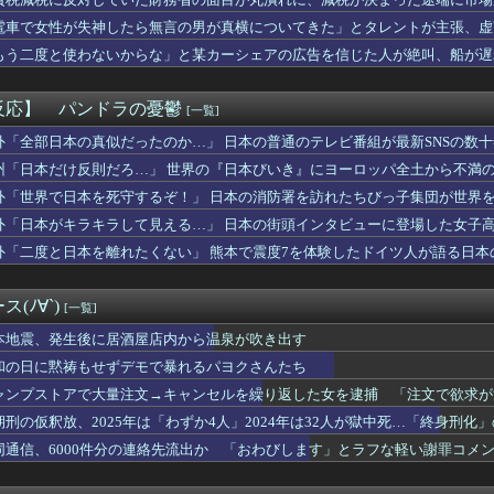
半ばの女の子の下着姿、ドスケベすぎるｗｗｗｗｗｗｗｗｗｗｗｗ❤
メリカさぁ、調子乗ってるからお前らが頼ってる軍用中国ドローン輸...
電車で女性が失神したら無言の男が真横についてきた」とタレントが主張、虚
ゲームにハマってどんどん口が悪くなり気性も荒くなった
追加主張するも……
もう二度と使わないからな」と某カーシェアの広告を信じた人が絶叫、船が遅
全員『女』の大家族YouTuberwwwwww
板が…
穴か？」と日米に見切りをつけた欧州投資家の選択に衝撃を受ける人...
こマリで水着ガチャバトル！水着コンプリートできるのはどっちだ！...
反応】 パンドラの憂鬱
[一覧]
16回戦】阪神が連敗ストップで単独首位キープ １２年ぶりの初回...
が降板した途端に打ち出すｗｗｗｗｗｗｗｗ
外「全部日本の真似だったのか…」 日本の普通のテレビ番組が最新SNSの数
版・宇垣美里さん(35)ｗｗｗｗｗｗ
州「日本だけ反則だろ…」 世界の『日本びいき』にヨーロッパ全土から不満
さん「自民党内は消費減税反対が多数！」 → 自民党議員の内部暴...
外「世界で日本を死守するぞ！」 日本の消防署を訪れたちびっ子集団が世界
パーの堀さん、4時間寝てた事がバレる
女性との待ち合わせ場所をラ〇ホ近くのファミレスにした。それで女...
外「日本がキラキラして見える…」 日本の街頭インタビューに登場した女子
げ育成にスピスティル使うというのもあるのだな
外「二度と日本を離れたくない」 熊本で震度7を体験したドイツ人が語る日本
いにくすぎてWindows買おうとしたら高くてビビったww...
日本人の間で『女が破滅的な人生を送るのを楽しむ陰湿な趣味』が流...
パートに申し送りあるかと確認したらいきなりキレられた。このパー...
(ﾉ∀`)
[一覧]
ゲーム、確率で出現する「イカ」を見るとクラッシュする不具合が発...
本地震、発生後に居酒屋店内から温泉が吹き出す
いに力尽きる
和の日に黙祷もせずデモで暴れるパヨクさんたち
フォトナ（CV：黒沢ともよ）が紹介！
ャンプストアで大量注文→キャンセルを繰り返した女を逮捕 「注文で欲求が
のりちゃん、やはりDの一族だったｗｗｗｗ
ジエンドさん、お尻が性的すぎた件ｗｗｗｗｗｗ
期刑の仮釈放、2025年は「わずか4人」2024年は32人が獄中死…「終身刑化
16回戦】中日、8回裏1アウト満塁から石川昂弥の2点タイムリー...
同通信、6000件分の連絡先流出か 「おわびします」とラフな軽い謝罪コメ
国製メガソーラーを締め出しｗｗｗ
のティファwwwwww