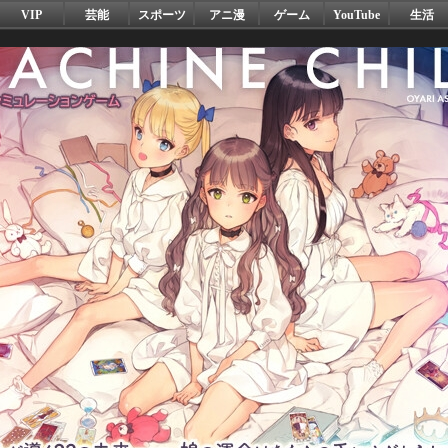
VIP
芸能
スポーツ
アニ漫
ゲーム
YouTube
生活