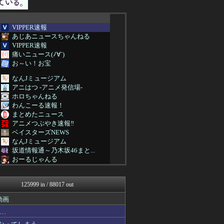
VIPPER速報
あじあニュースちゃんねる
VIPPER速報
痛いニュース(ﾉ∀`)
お～い！お宝
なんJミュージアム
アニはつ -アニメ発信場-
ホロちゃんねる
わんこーる速報！
まとめたニュース
アニメつぶやき速報‼︎
ベイスターズNEWS
なんJミュージアム
坂道情報通～乃木坂46まと...
おーるじゃんる
なんじぇいスタジアム＠なん...
サイ速
125999 in / 88017 out
軍事・ミリタリー速報☆彡
ゆめ痛 -自動車まとめブロ...
動画
アニゲー速報
…
不思議.net - 5ch...
海外トークログ