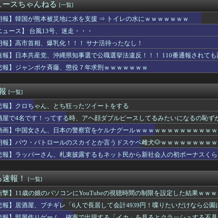
りながら麻雀ができる！Switch2版、携帯麻雀機として滅茶...
ュースちゃんねる
[一覧]
ストファーの150km左腕高部くん、10奪三振自責点0で負ける
で空き時間を作りたくなくて友達に蟹と海老を取ってきてと頼んだ。...
朗報】韓国が熊本被災地に水を支援 ⇒ トイレの水にｗｗｗｗｗｗｗ
後に居酒屋店内から温泉が吹き出す
ニュース】 台風13号、迷走・・・
ーナル】最強の支援機と言えば？
朗報】高市首相、爆乳化！！！ サナ活待ったなし！
TILITY SELECTION収録『No.101 S・...
性交罪の影響で日本でのレイプ認知件数爆増
速報】日本共産党、沖縄県知事選で公職選挙法違反！！！ 110番通報されて
らの既存キャラにもシナリオの顔アップ演出とか追加してください
悲報】ジャンポケ斉藤、懲役７年求刑ｗｗｗｗｗｗｗ
で私のトレーナーさんみたい♪ ←「これぞ恋愛強者スペ一族…」
推定300kgのヒグマ登場ｗｗｗｗｗｗｗｗｗｗｗｗｗｗｗｗｗｗ...
グ漫画ってなんなの？
速報
[一覧]
選組、さん、「いのちの党」に改名🔥WWWWWWWWWWW
悲報】クロちゃん、とち狂ったツイートをする
セクシーさとキュートな上原歩夢ちゃんのフィギュアが制作決定！【...
じんわり吹き出した汗がガチでエグいって・・・
酒屋で4名です！ってする時、アヘ顔ダブルピースしてるみたいになるの恥ず
ャラの耳どうなってるの問題
動画】中国女さん、日本の警察官をケルナグールｗｗｗｗｗｗｗｗｗｗｗｗｗ
黒人の梅毒患者399人を治療せず放置したらどうなるか見たろ！」...
週選別しないといけないアーティファクトの数がまた増えた…
朗報】パウ・パトロールのスカイとか言うドスケベ雌犬🐶ｗｗｗｗｗｗｗｗｗ
leのエンジニア「AIで仕事がつまらなくなった」
悲報】ラッパーさん、札束披露するもネット民から新社会人の初ボーナスくら
てもう男とコラボしても問題ないのでは？
やつが乗るべきバイクｗｗｗｗｗｗｗ
海外の小糸の紹介文（日本語訳）
る速報！
[一覧]
中ぱっくりドレス横乳ノーブラおっぱい！スリット内腿
衝撃】11歳の娘のパソコンにYouTubeの視聴時間の制限を設定した結果ｗｗｗ
してんのに大暴れしすぎちゃうか？
天15回戦】楽天、岸孝之が通算１７３勝目 桑田真澄らに並ぶ勝利...
悲報】居酒屋、ブチギレ「6人で長居して会計4939円！喋りたいだけなら公
マイス】「十二支同盟」とも戦うらしいけど
悲報】部屋作りゲーム、確率で出現する「イカ」を見るとクラッシュする不具