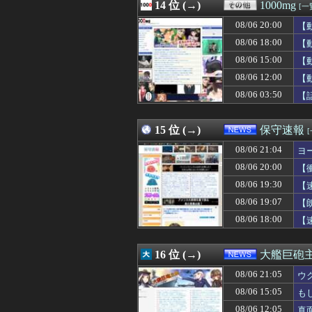
08/06 20:45
14 位 (→)
飲み会に来ない
1000mg
[一
08/06 20:41
責任を取らないから
08/06 20:00
【
08/06 20:41
【日向坂46】これ
08/06 20:40
08/06 18:00
【イオンモール熊
【
08/06 20:40
乃木坂グッズ公式In
08/06 15:00
【
08/06 20:40
【画像】阿佐ヶ
08/06 12:00
【
08/06 20:40
前泊博盛氏「私
08/06 20:40
【！】共産党が刑
08/06 03:50
【
08/06 20:40
【閲覧注意・動画
08/06 20:38
トヨタ嫌いのア
15 位 (→)
保守速報
08/06 21:04
ヨ
08/06 20:00
【
08/06 19:30
【
08/06 19:07
【
08/06 18:00
【
16 位 (→)
大艦巨砲
08/06 21:05
ウ
08/06 15:05
も
08/06 12:05
真