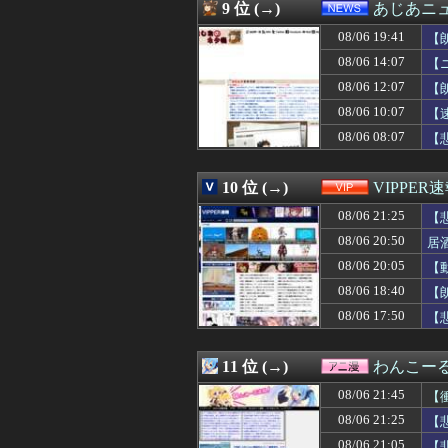
08/06 21:03
【FF14】寝転が
9 位 (→)
あじあニ
08/06 21:03
【悲報】聖隷クリ
08/06 19:41
08/06 21:03
ホテルビュッフェ
【
08/06 21:03
熊本地震、発生
08/06 14:07
【
08/06 21:02
【Gジェネエタ
08/06 12:07
【
08/06 21:02
【遊戯王OCG情報】U
08/06 21:01
【速報】不同意
08/06 10:07
【
08/06 21:01
【ウマ娘】昔か
08/06 08:07
【
08/06 21:01
【ウマ娘】まる
08/06 21:00
【画像】北海道、
08/06 21:00
一番面白いギャ
10 位 (→)
VIPPER
08/06 21:00
【速報】れいわ新
08/06 21:25
【
08/06 21:00
【ラブライブ！】
08/06 21:00
山下美月さん、
08/06 20:50
居
08/06 21:00
【東方】獣人キ
08/06 20:05
【
08/06 21:00
【狂気】米政府「
08/06 21:00
08/06 18:40
【グラブル】毎
【
08/06 21:00
【悲報】Goog
08/06 17:50
【
08/06 21:00
Vチューバーっ
08/06 21:00
普通二輪取った
08/06 21:00
【シャニマス】
11 位 (→)
わんこー
08/06 21:00
田中みな実、背
08/06 21:45
【
08/06 21:00
【艦これ】煙幕
08/06 21:00
【オリックス対楽
08/06 21:25
【
08/06 21:00
【仮面ライダー
08/06 21:05
【