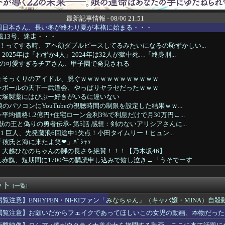
最新記事情報 - 08/06 21:51
国日本さん、長い冬が終わり夏が本格に始まる・・・
風13号、迷走・・・
！ってする時、アヘ顔ダブルピースしてるみたいになるの恥ずかしい...
025年は「わずか4人」2024年は32人が獄中死…「終身刑...
城の可愛すぎるチアさん、甲子園で発見される
まそっくりのアイドル、脱ぐｗｗｗｗｗｗｗｗｗｗｗｗ
ンボールの天下一武道会、やっぱりヤラセだったｗｗｗ
大塚製薬にはびぶー好きがいるに違いない
のパソコンにYouTubeの視聴時間の制限を設定した結果ｗｗ...
均価格1.2億円+住宅ローン金利3%で利息だけで月30万円←...
獣の王と偽りの勇者伝承- 第5話 感想：剣のないアリシアさんに...
2－1 巨人、先発藤浪6回途中1失点！小田タイムリー！ヒュン...
「彼氏と海に来たよ笑❤」ﾊﾟｼｬｯ
、大越ひなのちゃんの脚の長さを絶賛！！！【乃木坂46】
赤旗、短期間に1700件の購読申し込みで嬉し泣き→「うそでーす...
優勝の可能性消滅…中日に敗れ今季ワースト3度目7連敗
て発売するSUVｗｗｗｗｗｗｗ
ット
空港は？！
[一覧]
、無給油で1980km走行しギネス記録を達成
閲覧注意】ENHYPEN・NI-KIファン「みなちゃん」（キャバ嬢・MINA）自殺
桂正和の描いた最新パ0ツイラストにネット衝撃「この質感の出し方...
閲覧注意】お願いだからフェイクであってほしいこの女児の動画、本物だった
っと服役終わったで...!性的暴行で通報しやがったあの女殺...
韓国サッカー協会、W杯・五輪で複数回の性接待を行い審判を買収し...