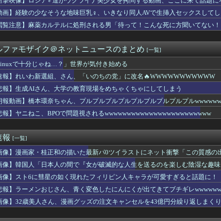
衝撃映像】ロシア♂達がウクライナ美少女を拷問する動画、ここに来て話題に
女性声優さん、いきなり水着姿をXで披露ｗｗｗｗ
動画】経験の少なそうな地味巨乳♀、いきなり同人AVで生挿入セックスしてし
ルト0-5中日 完封負けで7連敗…増居が6回無失点
小椋久美子さん、潮田玲子さんとの不仲説に言及 オグシオ時代「比...
閲覧注意】麻薬カルテルに処刑される男「待って！こんな死に方聞いてない！
怠慢プレー 走ればセーフだったのにベンチへ帰ろうとしてしまうｗ...
この帽子かぶってる人はガチ西武ファン
ルファモザイク＠ネットニュースのまとめ
[一覧]
復帰できない体調不良」ってマジで大丈夫なん？
うだい！」←どこからアウト？
Linuxで十分じゃね…？」世界が気付き始める
これ速攻でFEHに実装されそう
速報】れいわ新選組、さん、「いのちの党」に改名🔥WWWWWWWWWWW
16回戦】中日が交流戦後初の3タテ！3位ヤクルトと3差 今季9...
さん(32)3900の顔を隠して完全体になる
悲報】生成AIさん、大学の教育現場をめちゃくちゃにしてしまう
、ヒロインで熊本に触れ思わず涙
朗報動画】橋本環奈ちゃん、プルプルプルプルプルプルプルプルプルwwwwwwwww
分じゃね…？」世界が気付き始める
ickup05164706】
報】ヤニねこ、BPOで問題視されるwwwwwwwwwwwwwwwwwwwwwwww
☆戯☆王デュエルモンスターズ×コラボカフェ本舗BLANC アニ...
あった。だが金メダルは食えない」ベルリン五輪4冠の彼が帰国後に...
トこれは圧倒的メインヒロイン 今までのものを全て過去にする
速報
[一覧]
ッコいい竜騎士が活躍するゲーム最高だよな
・福岡で今季初勝利！チーム一丸で勝利もぎとる
画像】漫画家・桂正和の描いた最新パ0ツイラストにネット衝撃「この質感の
んて古臭いし、賢く育たなかったらどうするの？」私「そこまで言う...
画像】韓国人「日本人の間で『女が破滅的な人生を送るのを楽しむ陰湿な趣味』
新たな党名は「いのちの党」 略称は「いのち」
ズ】ワイルズの価格改定に文句言ってる奴らは社会を知らない引きこ...
画像】スト6に彗星の如く現れたフィリピン人キャラが可愛すぎると話題に！
平、重機メーカーのアンバサダーに就任ｗｗｗ
悲報】ラーメンおじさん、青く変色したにんにくが出てきてブチギレwwwwww
日本ハム17回戦】日本ハムが8回に一挙4点で勝ち越し対鷹3勝目...
画像】32歳美人さん、漫画グッズの注文キャンセルを43億円分繰り返しまく
n: Fighting Souls】デッドプールキャラ...
れたオッサン、最近母を亡くして精神的ショックを受けていたと判明
cmしかないから病院行った結果ｗｗｗｗｗｗｗｗｗｗｗwwww