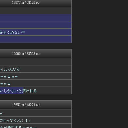
馬鳥速報
17977 in / 68129 out
日刊やきう速報
修羅の華-家庭・生活まとめ
痛いニュース(ﾉ∀`)
GUNDAM.LOG｜ガン...
スターライト速報 -遊戯王...
凹凸ちゃんねる 発達障害・...
も辞全くめない件
うまぴょいチャンネル -ウ...
ウマ娘まとめ速報うまろぐ
登山ちゃんねる
ああ言えばForYou
16906 in / 83568 out
アルファルファモザイク＠ネ...
コンテンツ・声優 | ラブ...
乃木通 乃木坂46櫻坂46...
かしいんやが
2ch東方スレ観測所
ｗｗｗｗｗ
哲学ニュースnwk
ミニゴブ速報 ～グラブルま...
ｗｗｗ
投資ちゃんねる
いしかないと笑われる
ゲーム実況者速報＠YouT...
バイク速報
それからの出来事() アイ...
15652 in / 48271 out
アイドル・女子アナ★吟じま...
ｗ
あ艦これ ～艦隊これくしょ...
なんじぇいスタジアム＠なん...
園に行ってくれ！！」
ヒーローNEWS
合が発生するｗｗｗｗ