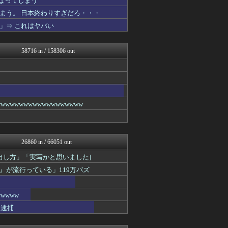
なってしまう
ぐら速 -声優まとめ速報-
まう。 日本終わりすぎだろ・・・
ツバメ速報＠ヤクルトスワロ...
」⇒ これはヤバい
筋肉速報
なんJ（まとめては）いかん...
やみ速@なんJ西武まとめ
58716 in / 158306 out
乃木坂46まとめ 乃木りん...
気団談
ルフレch. - ファイア...
なんじぇいスタジアム＠なん...
芸能人の気になる噂
阪神タイガースちゃんねる
wwwwwwwwwwwwwww
アルファルファモザイク＠ネ...
スターライト速報 -遊戯王...
みんな知ってた？【海外の反...
原神速報 | GENSHI...
26860 in / 66051 out
カンダタ速報
ポリー速報
出し方」「実写かと思いました]
修羅場ハザード -復讐・D...
が流行っている」119万バズ
日本第一！ニュース録
モンハンまとめ速報【モンハ...
ぶる速-VIP
wwww
なんじぇいスタジアム＠なん...
り逮捕
ヒーローNEWS
資格ちゃんねる
バズッター速報