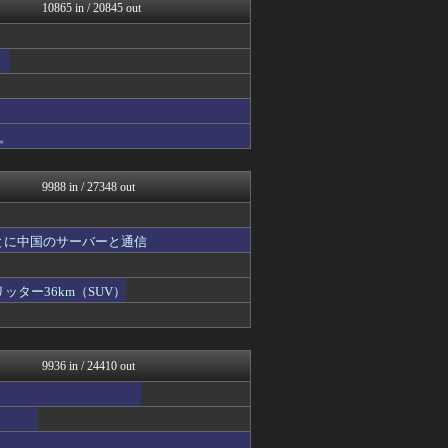
育児板拾い読み
10865 in / 20845 out
AKB48タイムズ（AKB...
日向坂46まとめもり～
おーるじゃんる
坂道情報通～乃木坂46まと...
なんJミュージアム
にゅーすアルー！
もえるあじあ(･∀･)
。
キニ速
サイ速
9988 in / 27348 out
とに中国のサーバーと通信
ッター36km（SUV）
9936 in / 24410 out