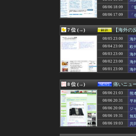
08/06 21:10
【画像】30代
08/06 21:10
【速報】中国「ア
08/06 18:09
「
08/06 21:09
彼がオンライン
と
08/06 17:09
「
08/06 21:09
【画像】子供7人が
看
08/06 21:09
「やつらの目は節
08/06 21:09
【ホロライブ】ぺ
7 位 (→)
【海外の
08/06 21:09
【DeNA対阪神
08/06 21:09
08/05 23:00
中日打線、金丸
海
08/06 21:09
【画像】令和最新
08/04 23:00
欧
08/06 21:08
【悲報】マスコミ
08/03 23:00
海
08/06 21:07
ショートスリー
08/06 21:06
同僚が紹介された
08/02 23:00
海
08/06 21:06
【8月LOH】逃
08/01 23:00
海
08/06 21:05
mac bookが使
08/06 21:05
【画像】韓国人「
08/06 21:05
休んだ翌日、先輩
8 位 (→)
痛いニュース
08/06 21:05
【悲報】部屋作り
08/06 21:03
08/06 21:05
「かぐや姫」
熊
08/06 21:05
ウクライナ、つ
08/06 20:31
平
08/06 21:05
【FE万紫千紅】
08/06 20:00
ジ
08/06 21:05
【朗報】水瀬い
08/06 21:05
【画像】アイナ
08/06 19:31
無
08/06 21:04
【中日対ヤクルト
08/06 19:03
共
08/06 21:04
ヨーロッパが中
08/06 21:03
【画像】セトカン