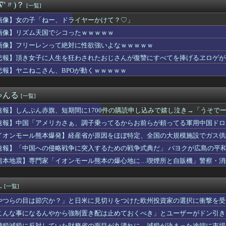
∇'〃)？
[一覧]
ブチギレ「6人で長居して会計4939円！喋りたいだけなら公園に...
ゃん、とち狂ったツイートをする
画像】女の子「ねー、ドライヤーかけて？♡」
ロドリ夏イベ第二弾『シンクロする夏のスパークル』明日から開催！...
画像】リズム天国でシコったｗｗｗｗｗ
onで「GANTZ」が全巻100円ｗｗｗｗｗｗｗｗｗｗ
YPEN・NI-KIファン「みなちゃん」（キャバ嬢・MINA...
画像】フリーレンって絶対に性欲強いよなｗｗｗｗｗ
りのJリーグ地上波中継キターｗｗｗｗｗｗｗｗ
悲報】頂き女子に人生を狂わされたおじさんが復讐にすべてを捧げるヱロゲが
回戦】巨人、8回表2アウト一塁から泉口のタイムリーツーベースで...
悲報】ヤニねこさん、BPOが動くｗｗｗｗｗ
ぎだすゲーム配信者の美少女がエロすぎるｗｗｗ
もいい？」私「急すぎない？」→夫婦喧嘩で家出したという話を聞い...
「ねー、ドライヤーかけて？♡」
ゃんる
[一覧]
ジャー・星よつはさんがかわいいと話題に ウィンク動画や画像など...
ろよ…」「一人で来てんのかな…？ｗ」「腹でけーｗ」一人焼肉ワイ...
速報】しんぶん赤旗、短期間に1700件の購読申し込みで嬉し泣き→「うそで
横浜 2026/08/06 【大竹6回3失点 ガルシア2安...
「厳重な処罰を求める」
速報】中国「アメリカさぁ、調子乗ってるからお前らが頼ってる軍用中国ドロ
「チンコの先が子宮に挿入www」←これ有り得るの？ww
ら預かったHDDの中から、とんでもないモノを発見してしまった
イオンモール熊本爆発】経産省が原因をほぼ特定、全国の大規模施設でガス供
・宇垣美里さん(35)wwwwww
・・【PICKUP】
速報】「中国への侵略戦争に突入するための戦争式典だ」 パヨクが広島の平
うする？」俺「離婚する可能性あるし面倒だし金かかるし別によくね...
熊本地震】専門家「イオンモール熊本の爆心地に…喫煙所と自販機」警察・消
ミ「頭を洗ってて『なんか生ぬるいな』と思ったら、後ろで息子が…...
Aで阪神打線爆発で3タテ阻止に成功wwwwwwwwww
か(元小倉優香)が水着グラビア復帰ｗｗｗｗｗ
.
[一覧]
26/8/6]DeNAベイスターズ５－１０阪神タイガース 先...
のおいなり巻（600円）、卑猥すぎて賛否両論wwwwwwww...
やつらの目は節穴か？」と日米に見切りをつけた欧州投資家の選択に衝撃を受
見れる最新アニメwwwwwwwwwww
りに選んだのは……
こんな事になるんやから強制置き配は止めておくべき」とユーザーがドン引き、U
さかの楽曲も披露！『三期生LIVE』愛知公演のレポがこちら
のは……
費税減税に反対していた財務省の面目が丸潰れに、減税が決まった途端に市場