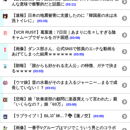
んな意味で衝撃的だと話題に
(03:11)
【速報】日本の地震被害に支援したのに「韓国産の水は水
洗トイレに」
(03:10)
【VCR RUST】葛葉達：7日目｜あまりに生々しすぎる陰
キャムーブでギャルをガチ困惑
(03:09)
【画像】ダンス部さん、公式SNSで部員のエ○チな動画を
あげてしまった結果ｗｗｗｗｗｗ
(03:05)
【朗報】「誰からも好かれる主人公」の特徴、ガチで決ま
るｗｗｗｗ
(03:03)
【ウマ娘】昔の水着がそのまま入るジャーニー…まるで成
長していない！？
(03:01)
【悲報】娘「吹奏楽部の顧問に楽器買えって言われた」親
「いくらなの？」娘「60万」
(03:00)
【ラブライブ！】BLｺｽﾞｶﾎ…？🐉【蓮ノ空】
(03:00)
【画像】一番手Vグループはマジでこういう男とのコラボ