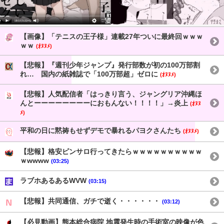
【画像】「テニスの王子様」連載27年ついに最終回ｗｗｗ
ｗｗ
(ｵﾇﾇﾒ)
【悲報】『週刊少年ジャンプ』発行部数が初の100万部割
れ… 国内の紙雑誌で「100万部超」ゼロに
(ｵﾇﾇﾒ)
【悲報】人気配信者「はっきり言う、ジャングリア沖縄ほ
んとーーーーーーーーにおもんない！！！！」→炎上
(ｵﾇﾇ
ﾒ)
平和の日に黙祷もせずデモで暴れるパヨクさんたち
(ｵﾇﾇﾒ)
【悲報】格安ピンサロ行ってきたらｗｗｗｗｗｗｗｗｗｗ
ｗwwww
(03:25)
ラブホあるあるWVW
(03:15)
【悲報】共同通信、ガチで逝く・・・・・・
(03:12)
【必見動画】熊本総合病院 地震発生時の手術室の映像が色