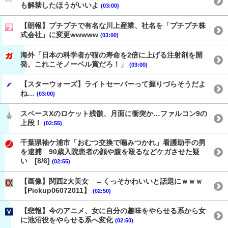
も解禁したほうがいいよ
(03:00)
【朗報】プチプチで有名な川上産業、社名を「プチプチ株
式会社」に変更wwwww
(03:00)
海外「日本の科学者が猫の寿命を2倍に上げる注射剤を開
発。これこそノーベル賞だろ！」
(03:00)
【スターウォーズ】ライトセーバーって握りづらそうだよ
ね…
(03:00)
スペースXのロケット残骸、月面に衝突か…ファルコン9の
上段！
(02:55)
千葉県袖ケ浦市「おむつ交換で噛みつかれ」看護助手の男
を逮捕 90歳入院患者の顔や腹を殴るなどケガさせた疑
い [8/6]
(02:55)
【画像】関西2大美女 ←くっそかわいいと話題にｗｗｗ
【Pickup06072011】
(02:50)
【悲報】今のアニメ、女に自分の趣味をやらせる系から女
に池沼役をやらせる系へ変化
(02:50)