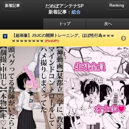
だめぽアンテナSP
Ranking
新着記事
新着記事：
総合
トップ
次へ
【超画像】JSJCの開脚トレーニング、ほぼ性行為ｗｗｗ
ｗｗｗｗｗｗｗｗ
(PickUP!)