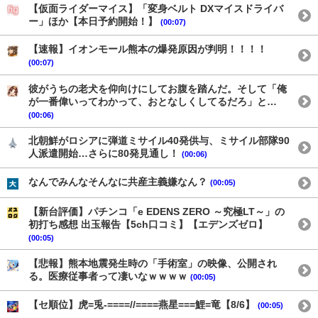
【仮面ライダーマイス】「変身ベルト DXマイスドライバ
ー」ほか【本日予約開始！】
(00:07)
【速報】イオンモール熊本の爆発原因が判明！！！！
(00:07)
彼がうちの老犬を仰向けにしてお腹を踏んだ。そして「俺
が一番偉いってわかって、おとなしくしてるだろ」と…
(00:06)
北朝鮮がロシアに弾道ミサイル40発供与、ミサイル部隊90
人派遣開始…さらに80発見通し！
(00:06)
なんでみんなそんなに共産主義嫌なん？
(00:05)
【新台評価】パチンコ「e EDENS ZERO ～究極LT～」の
初打ち感想 出玉報告【5ch口コミ】【エデンズゼロ】
(00:05)
【悲報】熊本地震発生時の「手術室」の映像、公開され
る。医療従事者って凄いなｗｗｗｗ
(00:05)
【セ順位】虎=兎-====//====燕星===鯉=竜【8/6】
(00:05)