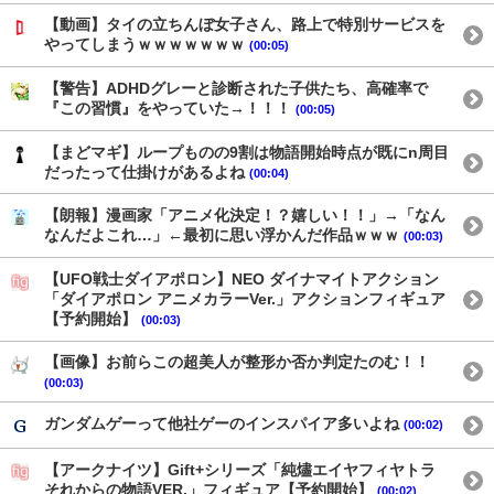
【動画】タイの立ちんぼ女子さん、路上で特別サービスを
やってしまうｗｗｗｗｗｗｗ
(00:05)
【警告】ADHDグレーと診断された子供たち、高確率で
『この習慣』をやっていた→！！！
(00:05)
【まどマギ】ループものの9割は物語開始時点が既にn周目
だったって仕掛けがあるよね
(00:04)
【朗報】漫画家「アニメ化決定！？嬉しい！！」→「なん
なんだよこれ…」←最初に思い浮かんだ作品ｗｗｗ
(00:03)
【UFO戦士ダイアポロン】NEO ダイナマイトアクション
「ダイアポロン アニメカラーVer.」アクションフィギュア
【予約開始】
(00:03)
【画像】お前らこの超美人が整形か否か判定たのむ！！
(00:03)
ガンダムゲーって他社ゲーのインスパイア多いよね
(00:02)
【アークナイツ】Gift+シリーズ「純燼エイヤフィヤトラ
それからの物語VER.」フィギュア【予約開始】
(00:02)