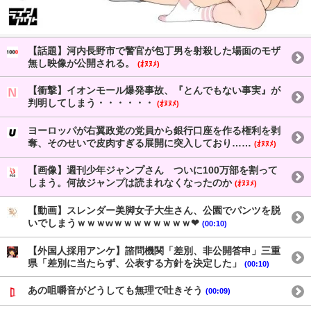
【話題】河内長野市で警官が包丁男を射殺した場面のモザ
無し映像が公開される。
(ｵﾇﾇﾒ)
【衝撃】イオンモール爆発事故、『とんでもない事実』が
判明してしまう・・・・・・
(ｵﾇﾇﾒ)
ヨーロッパが右翼政党の党員から銀行口座を作る権利を剥
奪、そのせいで皮肉すぎる展開に突入しており……
(ｵﾇﾇﾒ)
【画像】週刊少年ジャンプさん ついに100万部を割って
しまう。何故ジャンプは読まれなくなったのか
(ｵﾇﾇﾒ)
【動画】スレンダー美脚女子大生さん、公園でパンツを脱
いでしまうｗｗｗwｗｗｗｗｗｗｗｗ❤
(00:10)
【外国人採用アンケ】諮問機関「差別、非公開答申」三重
県「差別に当たらず、公表する方針を決定した」
(00:10)
あの咀嚼音がどうしても無理で吐きそう
(00:09)